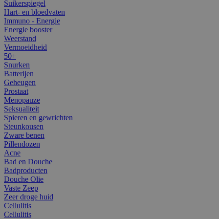
Suikerspiegel
Hart- en bloedvaten
Immuno - Energie
Energie booster
Weerstand
Vermoeidheid
50+
Snurken
Batterijen
Geheugen
Prostaat
Menopauze
Seksualiteit
Spieren en gewrichten
Steunkousen
Zware benen
Pillendozen
Acne
Bad en Douche
Badproducten
Douche Olie
Vaste Zeep
Zeer droge huid
Cellulitis
Cellulitis