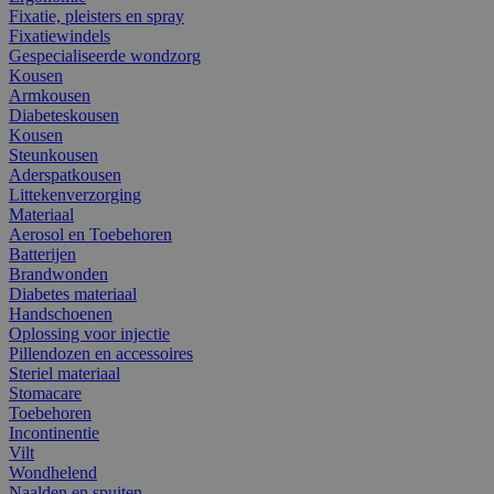
Fixatie, pleisters en spray
Fixatiewindels
Gespecialiseerde wondzorg
Kousen
Armkousen
Diabeteskousen
Kousen
Steunkousen
Aderspatkousen
Littekenverzorging
Materiaal
Aerosol en Toebehoren
Batterijen
Brandwonden
Diabetes materiaal
Handschoenen
Oplossing voor injectie
Pillendozen en accessoires
Steriel materiaal
Stomacare
Toebehoren
Incontinentie
Vilt
Wondhelend
Naalden en spuiten