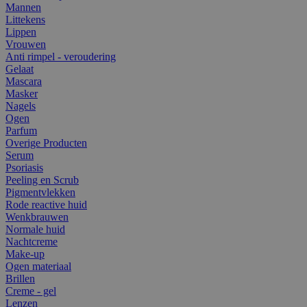
Mannen
Littekens
Lippen
Vrouwen
Anti rimpel - veroudering
Gelaat
Mascara
Masker
Nagels
Ogen
Parfum
Overige Producten
Serum
Psoriasis
Peeling en Scrub
Pigmentvlekken
Rode reactive huid
Wenkbrauwen
Normale huid
Nachtcreme
Make-up
Ogen materiaal
Brillen
Creme - gel
Lenzen