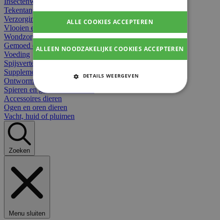
Insectenwerend
Tekentangen
Verzorging beten
ALLE COOKIES ACCEPTEREN
Vlooien en teken
Wondzorg dieren
Gemoed en stress dieren
ALLEEN NOODZAKELIJKE COOKIES ACCEPTEREN
Voeding
Spijsvertering
Supplementen dieren
DETAILS WEERGEVEN
Ontworming en parasieten
Spieren en gewrichten dieren
STRIKT NOODZAKELIJKE
Accessoires dieren
COOKIES
Ogen en oren dieren
Vacht, huid of pluimen
PRESTATIE COOKIES
TARGETING COOKIES
Zoeken
FUNCTIONELE COOKIES
Strikt noodzakelijke cookies
Menu sluiten