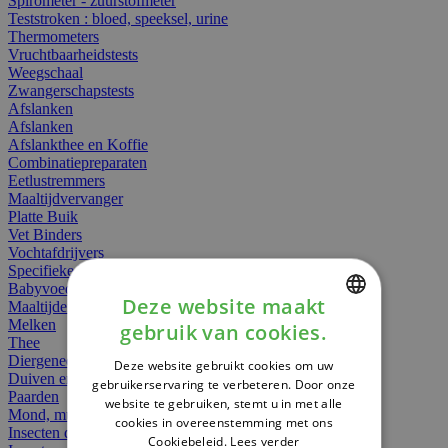
Spirometer - zuurstofmeter
Teststroken : bloed, speeksel, urine
Thermometers
Vruchtbaarheidstests
Weegschaal
Zwangerschapstests
Afslanken
Afslanken
Afslankthee en Koffie
Combinatiepreparaten
Eetlustremmers
Maaltijdvervanger
Platte Buik
Vet Binders
Vochtafdrijvers
Specifieke Voeding
Babyvoeding
Deze website maakt
Maaltijden
Melken
gebruik van cookies.
DUTCH
Thee
Diergeneesmiddelen
Deze website gebruikt cookies om uw
FRENCH
Duiven en vogels
gebruikerservaring te verbeteren. Door onze
Paarden
website te gebruiken, stemt u in met alle
ENGLISH
Mond, muil of snavel
cookies in overeenstemming met ons
Insecten dieren
Cookiebeleid.
Lees verder