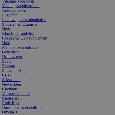
Vitamine voor ogen
Voedingssupplementen
Antioxydanten
Enzymen
Luchtwegen en ademhalen
Studeren en Examens
Neus
Bloedend Tandvlees
Coenzyme Q10 supplement
Huid
Menopauze medicatie
Geheugen
Urinewegen
Sport
Prostaat
Stress en Slaap
CBD
Seksualiteit
Gewrichten
Circulatie
Vermoeide benen
Cholesterol
Rode Rijst
Darmflora - metabolisme
Omega 3