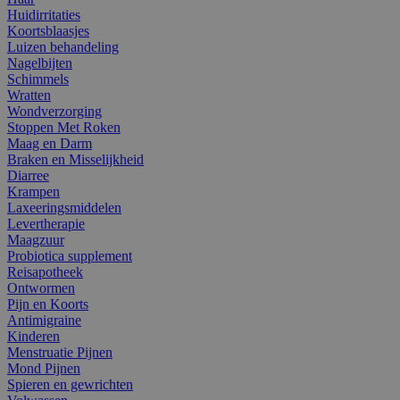
Huidirritaties
Koortsblaasjes
Luizen behandeling
Nagelbijten
Schimmels
Wratten
Wondverzorging
Stoppen Met Roken
Maag en Darm
Braken en Misselijkheid
Diarree
Krampen
Laxeeringsmiddelen
Levertherapie
Maagzuur
Probiotica supplement
Reisapotheek
Ontwormen
Pijn en Koorts
Antimigraine
Kinderen
Menstruatie Pijnen
Mond Pijnen
Spieren en gewrichten