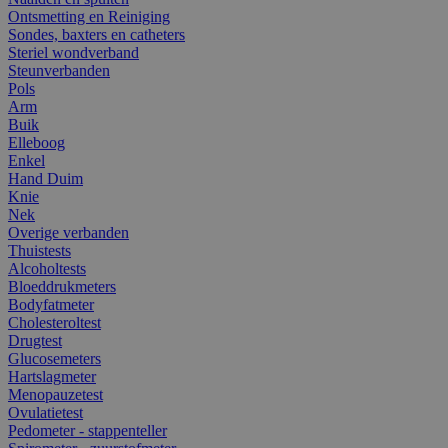
Ontsmetting en Reiniging
Sondes, baxters en catheters
Steriel wondverband
Steunverbanden
Pols
Arm
Buik
Elleboog
Enkel
Hand Duim
Knie
Nek
Overige verbanden
Thuistests
Alcoholtests
Bloeddrukmeters
Bodyfatmeter
Cholesteroltest
Drugtest
Glucosemeters
Hartslagmeter
Menopauzetest
Ovulatietest
Pedometer - stappenteller