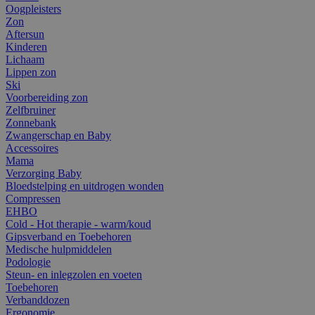
Oogpleisters
Zon
Aftersun
Kinderen
Lichaam
Lippen zon
Ski
Voorbereiding zon
Zelfbruiner
Zonnebank
Zwangerschap en Baby
Accessoires
Mama
Verzorging Baby
Bloedstelping en uitdrogen wonden
Compressen
EHBO
Cold - Hot therapie - warm/koud
Gipsverband en Toebehoren
Medische hulpmiddelen
Podologie
Steun- en inlegzolen en voeten
Toebehoren
Verbanddozen
Ergonomie