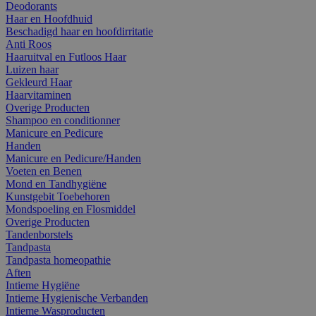
Deodorants
Haar en Hoofdhuid
Beschadigd haar en hoofdirritatie
Anti Roos
Haaruitval en Futloos Haar
Luizen haar
Gekleurd Haar
Haarvitaminen
Overige Producten
Shampoo en conditionner
Manicure en Pedicure
Handen
Manicure en Pedicure/Handen
Voeten en Benen
Mond en Tandhygiëne
Kunstgebit Toebehoren
Mondspoeling en Flosmiddel
Overige Producten
Tandenborstels
Tandpasta
Tandpasta homeopathie
Aften
Intieme Hygiëne
Intieme Hygienische Verbanden
Intieme Wasproducten