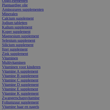
Oligo-elementen
Plantaardige olie
Aminozuren supplementen
Mineralen
Calcium supplement
Jodium tabletten
Kalium supplement
Koper supplement
Magnesium supplement
Selenium supplement
Silicium supplement
Ijzer supplement
Zink supplement
Vitaminen
Multivitaminen
Vitaminen voor kinderen
Vitamine A supplement
Vitamine B supplement
Vitamine C supplement
Vitamine D supplement
Vitamine E supplement
Vitamine K supplement
Zwangerschapsvitamine
Foliumzuur supplement
Vitamine haar en nagels