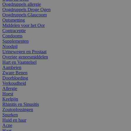
Oogdruppels allergie
Oogdruppels Droge Ogen
Oogdruppels Glaucoom
Ontsmetting
Middelen voor het Oor
Contraceptie
Condooms
Supplementen
Noodpil
Urinewegen en Prostaat
Overige geneesmiddelen
Hart en Vaatstelsel
Aambeien
Zware Benen
Doorbloeding
Verkoudheid
Allergie
Hoest
Keelpijn
Rhinitis en Sinusitis
Zoutoplossingen
Snurken
Huid en haar
Acne
Haar