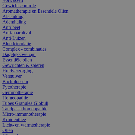
Volwassen
Gewichtscontrole
Aromatherapie en Essentiele Olien
Afslanking
Ademhaling
Anti-beet
Anti-haaruitval
Anti-Luizen
Bloedcirculatie
Complex - combinaties
Dagelijks welzijn
Essentiële oliën
Gewrichten & spieren
Huidverzorging
Verstuiver
Bachbloesem
Fytotherapie
Gemmotherapie
Homeopathie
Tubes Granules-Globuli
Tandpasta homeopathie
Micro-immunotherapie
Kruidenthee
Licht- en warmtetherapie
Oliën