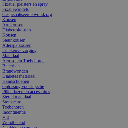
Fixatie, pleisters en spray
Fixatiewindels
Gespecialiseerde wondzorg
Kousen
Armkousen
Diabeteskousen
Kousen
Steunkousen
Aderspatkousen
Littekenverzorging
Materiaal
Aerosol en Toebehoren
Batterijen
Brandwonden
Diabetes materiaal
Handschoenen
Oplossing voor injectie
Pillendozen en accessoires
Steriel materiaal
Stomacare
Toebehoren
Incontinentie
Vilt
Wondhelend
Naalden en spuiten