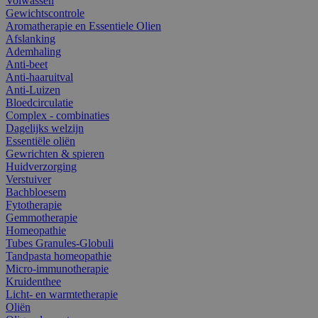
Volwassen
Gewichtscontrole
Aromatherapie en Essentiele Olien
Afslanking
Ademhaling
Anti-beet
Anti-haaruitval
Anti-Luizen
Bloedcirculatie
Complex - combinaties
Dagelijks welzijn
Essentiële oliën
Gewrichten & spieren
Huidverzorging
Verstuiver
Bachbloesem
Fytotherapie
Gemmotherapie
Homeopathie
Tubes Granules-Globuli
Tandpasta homeopathie
Micro-immunotherapie
Kruidenthee
Licht- en warmtetherapie
Oliën