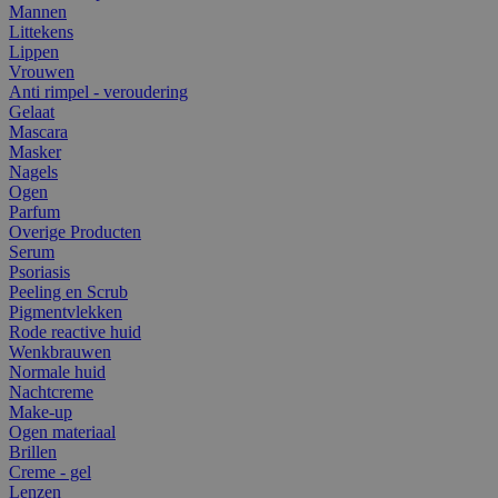
Mannen
Littekens
Lippen
Vrouwen
Anti rimpel - veroudering
Gelaat
Mascara
Masker
Nagels
Ogen
Parfum
Overige Producten
Serum
Psoriasis
Peeling en Scrub
Pigmentvlekken
Rode reactive huid
Wenkbrauwen
Normale huid
Nachtcreme
Make-up
Ogen materiaal
Brillen
Creme - gel
Lenzen