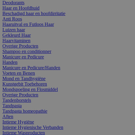
Deodorants
Haar en Hoofdhuid
Beschadigd haar en hoofdirritatie
Anti Roos
Haaruitval en Futloos Haar
Luizen haar
Gekleurd Haar
Haarvitaminen
Overige Producten
Shampoo en conditionner
Manicure en Pedicure
Handen
Manicure en Pedicure/Handen
Voeten en Benen
Mond en Tandhygiëne
Kunstgebit Toebehoren
Mondspoeling en Flosmiddel
Overige Producten
Tandenborstels
Tandpasta
Tandpasta homeopathie
Aften
Intieme Hygiëne
Intieme Hygienische Verbanden
Intieme Wasproducten