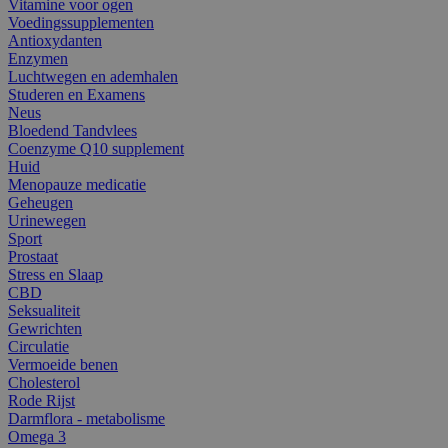
Vitamine voor ogen
Voedingssupplementen
Antioxydanten
Enzymen
Luchtwegen en ademhalen
Studeren en Examens
Neus
Bloedend Tandvlees
Coenzyme Q10 supplement
Huid
Menopauze medicatie
Geheugen
Urinewegen
Sport
Prostaat
Stress en Slaap
CBD
Seksualiteit
Gewrichten
Circulatie
Vermoeide benen
Cholesterol
Rode Rijst
Darmflora - metabolisme
Omega 3