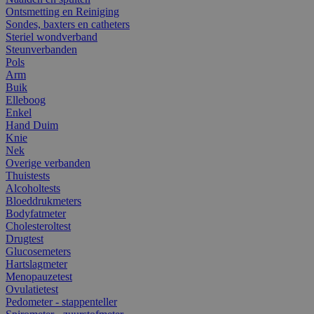
Ontsmetting en Reiniging
Sondes, baxters en catheters
Steriel wondverband
Steunverbanden
Pols
Arm
Buik
Elleboog
Enkel
Hand Duim
Knie
Nek
Overige verbanden
Thuistests
Alcoholtests
Bloeddrukmeters
Bodyfatmeter
Cholesteroltest
Drugtest
Glucosemeters
Hartslagmeter
Menopauzetest
Ovulatietest
Pedometer - stappenteller