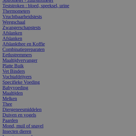
Spirometer - zuurstofmeter
Teststroken : bloed, speeksel, urine
Thermometers
Vruchtbaarheidstests
Weegschaal
Zwangerschapstests
Afslanken
Afslanken
Afslankthee en Koffie
Combinatiepreparaten
Eetlustremmers
Maaltijdvervanger
Platte Buik
Vet Binders
Vochtafdrijvers
Specifieke Voeding
Babyvoeding
Maaltijden
Melken
Thee
Diergeneesmiddelen
Duiven en vogels
Paarden
Mond, muil of snavel
Insecten dieren