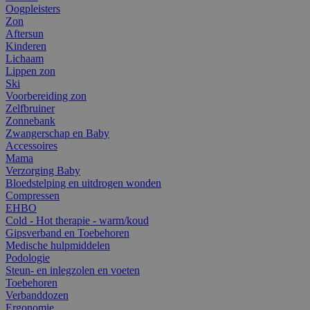
Oogpleisters
Zon
Aftersun
Kinderen
Lichaam
Lippen zon
Ski
Voorbereiding zon
Zelfbruiner
Zonnebank
Zwangerschap en Baby
Accessoires
Mama
Verzorging Baby
Bloedstelping en uitdrogen wonden
Compressen
EHBO
Cold - Hot therapie - warm/koud
Gipsverband en Toebehoren
Medische hulpmiddelen
Podologie
Steun- en inlegzolen en voeten
Toebehoren
Verbanddozen
Ergonomie