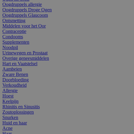
Oogdruppels allergie
Oogdruppels Droge Ogen
Oogdruppels Glaucoom
Ontsmetting
Middelen voor het Oor
Contraceptie
Condooms
Supplementen
Noodpil
Urinewegen en Prostaat
Overige geneesmiddelen
Hart en Vaatstelsel
Aambeien
Zware Benen
Doorbloeding
Verkoudheid
Allergie
Hoest
Keelpijn
Rhinitis en Sinusitis
Zoutoplossingen
Snurken
Huid en haar
Acne
Haar