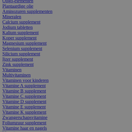
Oligo-elementen
Plantaardige olie
Aminozuren supplementen
Mineralen
Calcium supplement
Jodium tabletten
Kalium supplement
Koper supplement
Magnesium supplement
Selenium supplement
Silicium supplement
Ijzer supplement
Zink supplement
Vitaminen
Multivitaminen
Vitaminen voor kinderen
Vitamine A supplement
Vitamine B supplement
Vitamine C supplement
Vitamine D supplement
Vitamine E supplement
Vitamine K supplement
Zwangerschapsvitamine
Foliumzuur supplement
Vitamine haar en nagels