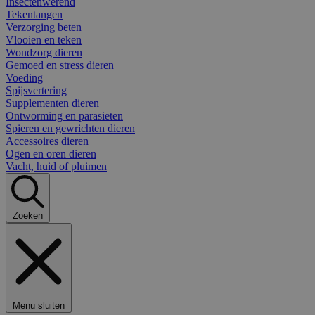
Insectenwerend
Tekentangen
Verzorging beten
Vlooien en teken
Wondzorg dieren
Gemoed en stress dieren
Voeding
Spijsvertering
Supplementen dieren
Ontworming en parasieten
Spieren en gewrichten dieren
Accessoires dieren
Ogen en oren dieren
Vacht, huid of pluimen
Zoeken
Menu sluiten