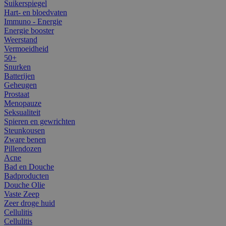
Suikerspiegel
Hart- en bloedvaten
Immuno - Energie
Energie booster
Weerstand
Vermoeidheid
50+
Snurken
Batterijen
Geheugen
Prostaat
Menopauze
Seksualiteit
Spieren en gewrichten
Steunkousen
Zware benen
Pillendozen
Acne
Bad en Douche
Badproducten
Douche Olie
Vaste Zeep
Zeer droge huid
Cellulitis
Cellulitis