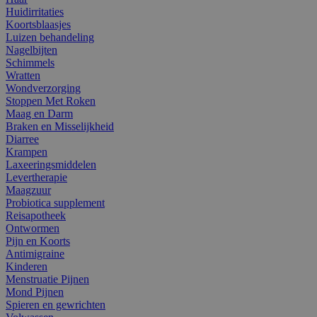
Huidirritaties
Koortsblaasjes
Luizen behandeling
Nagelbijten
Schimmels
Wratten
Wondverzorging
Stoppen Met Roken
Maag en Darm
Braken en Misselijkheid
Diarree
Krampen
Laxeeringsmiddelen
Levertherapie
Maagzuur
Probiotica supplement
Reisapotheek
Ontwormen
Pijn en Koorts
Antimigraine
Kinderen
Menstruatie Pijnen
Mond Pijnen
Spieren en gewrichten