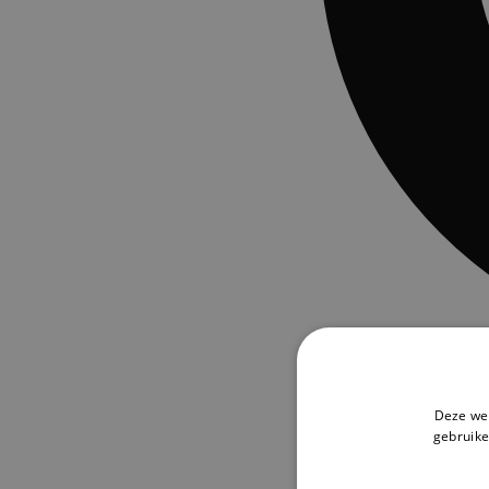
Deze web
gebruike