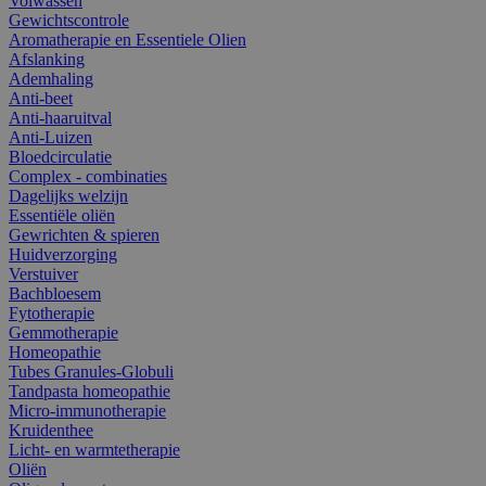
Volwassen
Gewichtscontrole
Aromatherapie en Essentiele Olien
Afslanking
Ademhaling
Anti-beet
Anti-haaruitval
Anti-Luizen
Bloedcirculatie
Complex - combinaties
Dagelijks welzijn
Essentiële oliën
Gewrichten & spieren
Huidverzorging
Verstuiver
Bachbloesem
Fytotherapie
Gemmotherapie
Homeopathie
Tubes Granules-Globuli
Tandpasta homeopathie
Micro-immunotherapie
Kruidenthee
Licht- en warmtetherapie
Oliën