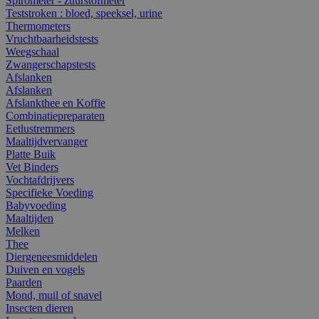
Spirometer - zuurstofmeter
Teststroken : bloed, speeksel, urine
Thermometers
Vruchtbaarheidstests
Weegschaal
Zwangerschapstests
Afslanken
Afslanken
Afslankthee en Koffie
Combinatiepreparaten
Eetlustremmers
Maaltijdvervanger
Platte Buik
Vet Binders
Vochtafdrijvers
Specifieke Voeding
Babyvoeding
Maaltijden
Melken
Thee
Diergeneesmiddelen
Duiven en vogels
Paarden
Mond, muil of snavel
Insecten dieren