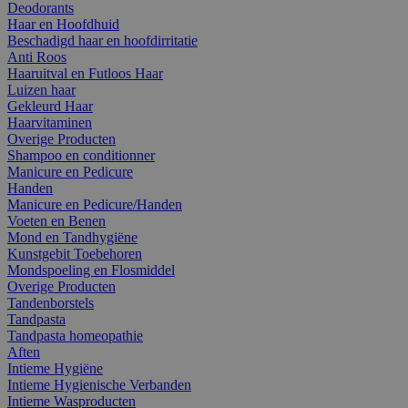
Deodorants
Haar en Hoofdhuid
Beschadigd haar en hoofdirritatie
Anti Roos
Haaruitval en Futloos Haar
Luizen haar
Gekleurd Haar
Haarvitaminen
Overige Producten
Shampoo en conditionner
Manicure en Pedicure
Handen
Manicure en Pedicure/Handen
Voeten en Benen
Mond en Tandhygiëne
Kunstgebit Toebehoren
Mondspoeling en Flosmiddel
Overige Producten
Tandenborstels
Tandpasta
Tandpasta homeopathie
Aften
Intieme Hygiëne
Intieme Hygienische Verbanden
Intieme Wasproducten