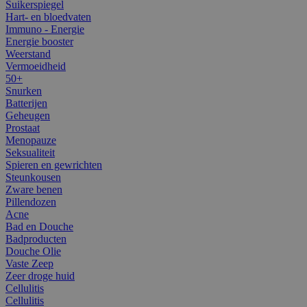
Suikerspiegel
Hart- en bloedvaten
Immuno - Energie
Energie booster
Weerstand
Vermoeidheid
50+
Snurken
Batterijen
Geheugen
Prostaat
Menopauze
Seksualiteit
Spieren en gewrichten
Steunkousen
Zware benen
Pillendozen
Acne
Bad en Douche
Badproducten
Douche Olie
Vaste Zeep
Zeer droge huid
Cellulitis
Cellulitis