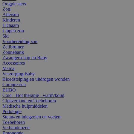
Oogpleisters
Zon
Aftersun
Kinderen
Lichaam
Lippen zon
Ski
Voorbereiding zon
Zelfbruiner
Zonnebank
Zwangerschap en Baby
Accessoires
Mama
Verzorging Baby
Bloedstelping en uitdrogen wonden
Compressen
EHBO
Cold - Hot therapie - warm/koud
Gipsverband en Toebehoren
Medische hulpmiddelen
Podologie
Steun- en inlegzolen en voeten
Toebehoren
Verbanddozen
Ergonomie