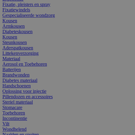
Fixatie, pleisters en spray
Fixatiewindels
Gespecialiseerde wondzorg
Kousen
Armkousen
Diabeteskousen
Kousen
Steunkousen
Aderspatkousen
Littekenverzorging
Materiaal
Aerosol en Toebehoren
Batterijen
Brandwonden
Diabetes materiaal
Handschoenen
Oplossing voor injectie
Pillendozen en accessoires
Steriel materiaal
Stomacare
Toebehoren
Incontinentie
Vilt
Wondhelend
Naalden en spuiten