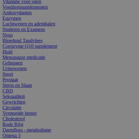
Vitamine voor ogen
Voedingssupplementen
Antioxydanten
Enzymen
Luchtwegen en ademhalen
Studeren en Examens
Neus
Bloedend Tandvlees
Coenzyme Q10 supplement
Huid
Menopauze medicatie
Geheugen
Urinewegen
Sport
Prostaat
Stress en Slaap
CBD
Seksualiteit
Gewrichten
Circulatie
Vermoeide benen
Cholesterol
Rode Rijst
Darmflora - metabolisme
Omega 3