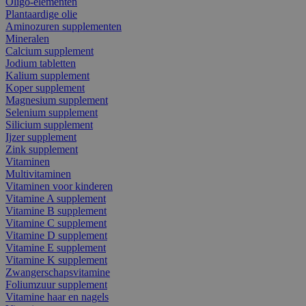
Oligo-elementen
Plantaardige olie
Aminozuren supplementen
Mineralen
Calcium supplement
Jodium tabletten
Kalium supplement
Koper supplement
Magnesium supplement
Selenium supplement
Silicium supplement
Ijzer supplement
Zink supplement
Vitaminen
Multivitaminen
Vitaminen voor kinderen
Vitamine A supplement
Vitamine B supplement
Vitamine C supplement
Vitamine D supplement
Vitamine E supplement
Vitamine K supplement
Zwangerschapsvitamine
Foliumzuur supplement
Vitamine haar en nagels