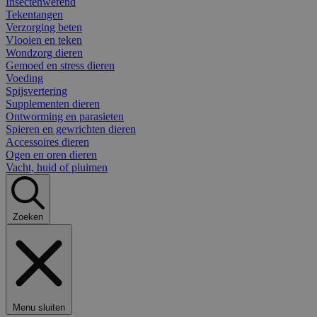
Insectenwerend
Tekentangen
Verzorging beten
Vlooien en teken
Wondzorg dieren
Gemoed en stress dieren
Voeding
Spijsvertering
Supplementen dieren
Ontworming en parasieten
Spieren en gewrichten dieren
Accessoires dieren
Ogen en oren dieren
Vacht, huid of pluimen
Zoeken
Menu sluiten