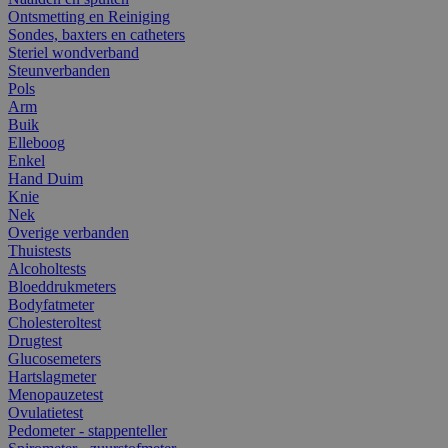
Ontsmetting en Reiniging
Sondes, baxters en catheters
Steriel wondverband
Steunverbanden
Pols
Arm
Buik
Elleboog
Enkel
Hand Duim
Knie
Nek
Overige verbanden
Thuistests
Alcoholtests
Bloeddrukmeters
Bodyfatmeter
Cholesteroltest
Drugtest
Glucosemeters
Hartslagmeter
Menopauzetest
Ovulatietest
Pedometer - stappenteller