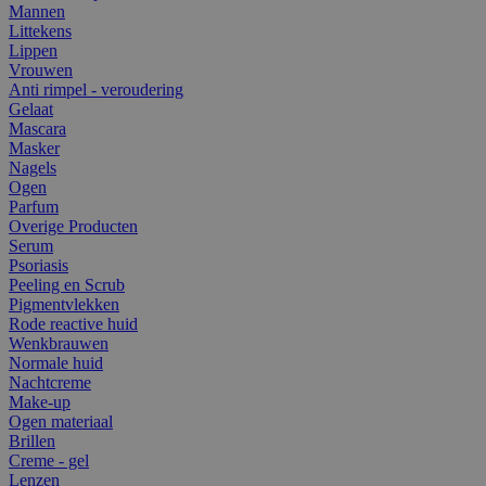
Mannen
Littekens
Lippen
Vrouwen
Anti rimpel - veroudering
Gelaat
Mascara
Masker
Nagels
Ogen
Parfum
Overige Producten
Serum
Psoriasis
Peeling en Scrub
Pigmentvlekken
Rode reactive huid
Wenkbrauwen
Normale huid
Nachtcreme
Make-up
Ogen materiaal
Brillen
Creme - gel
Lenzen