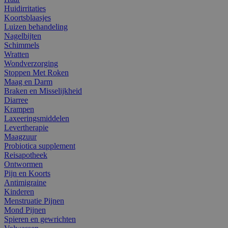
Huidirritaties
Koortsblaasjes
Luizen behandeling
Nagelbijten
Schimmels
Wratten
Wondverzorging
Stoppen Met Roken
Maag en Darm
Braken en Misselijkheid
Diarree
Krampen
Laxeeringsmiddelen
Levertherapie
Maagzuur
Probiotica supplement
Reisapotheek
Ontwormen
Pijn en Koorts
Antimigraine
Kinderen
Menstruatie Pijnen
Mond Pijnen
Spieren en gewrichten