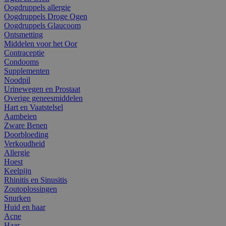
Oogdruppels allergie
Oogdruppels Droge Ogen
Oogdruppels Glaucoom
Ontsmetting
Middelen voor het Oor
Contraceptie
Condooms
Supplementen
Noodpil
Urinewegen en Prostaat
Overige geneesmiddelen
Hart en Vaatstelsel
Aambeien
Zware Benen
Doorbloeding
Verkoudheid
Allergie
Hoest
Keelpijn
Rhinitis en Sinusitis
Zoutoplossingen
Snurken
Huid en haar
Acne
Haar