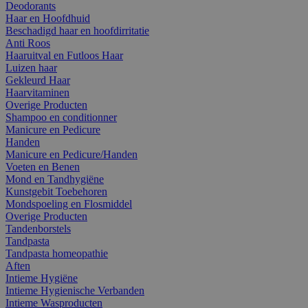
Deodorants
Haar en Hoofdhuid
Beschadigd haar en hoofdirritatie
Anti Roos
Haaruitval en Futloos Haar
Luizen haar
Gekleurd Haar
Haarvitaminen
Overige Producten
Shampoo en conditionner
Manicure en Pedicure
Handen
Manicure en Pedicure/Handen
Voeten en Benen
Mond en Tandhygiëne
Kunstgebit Toebehoren
Mondspoeling en Flosmiddel
Overige Producten
Tandenborstels
Tandpasta
Tandpasta homeopathie
Aften
Intieme Hygiëne
Intieme Hygienische Verbanden
Intieme Wasproducten