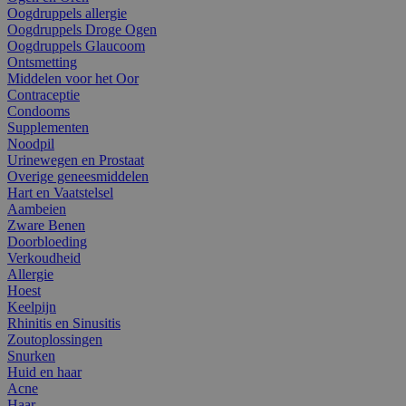
Oogdruppels allergie
Oogdruppels Droge Ogen
Oogdruppels Glaucoom
Ontsmetting
Middelen voor het Oor
Contraceptie
Condooms
Supplementen
Noodpil
Urinewegen en Prostaat
Overige geneesmiddelen
Hart en Vaatstelsel
Aambeien
Zware Benen
Doorbloeding
Verkoudheid
Allergie
Hoest
Keelpijn
Rhinitis en Sinusitis
Zoutoplossingen
Snurken
Huid en haar
Acne
Haar