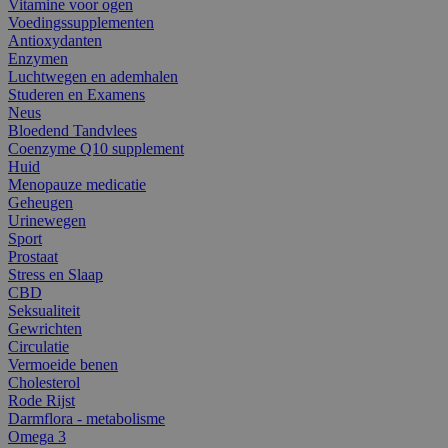
Vitamine voor ogen
Voedingssupplementen
Antioxydanten
Enzymen
Luchtwegen en ademhalen
Studeren en Examens
Neus
Bloedend Tandvlees
Coenzyme Q10 supplement
Huid
Menopauze medicatie
Geheugen
Urinewegen
Sport
Prostaat
Stress en Slaap
CBD
Seksualiteit
Gewrichten
Circulatie
Vermoeide benen
Cholesterol
Rode Rijst
Darmflora - metabolisme
Omega 3