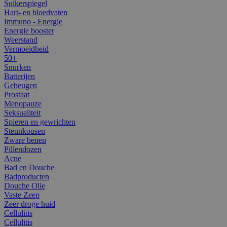
Suikerspiegel
Hart- en bloedvaten
Immuno - Energie
Energie booster
Weerstand
Vermoeidheid
50+
Snurken
Batterijen
Geheugen
Prostaat
Menopauze
Seksualiteit
Spieren en gewrichten
Steunkousen
Zware benen
Pillendozen
Acne
Bad en Douche
Badproducten
Douche Olie
Vaste Zeep
Zeer droge huid
Cellulitis
Cellulitis