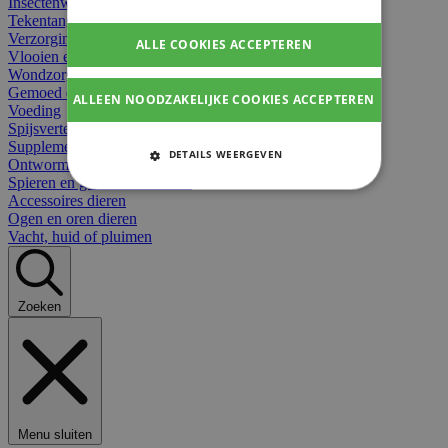
Insectenwerend
Tekentangen
Verzorging beten
ALLE COOKIES ACCEPTEREN
Vlooien en teken
Wondzorg dieren
Gemoed en stress dieren
ALLEEN NOODZAKELIJKE COOKIES ACCEPTEREN
Voeding
Spijsvertering
Supplementen dieren
DETAILS WEERGEVEN
Ontworming en parasieten
Spieren en gewrichten dieren
STRIKT NOODZAKELIJKE
Accessoires dieren
COOKIES
Ogen en oren dieren
Vacht, huid of pluimen
PRESTATIE COOKIES
TARGETING COOKIES
Zoeken
FUNCTIONELE COOKIES
Strikt noodzakelijke cookies
Menu sluiten