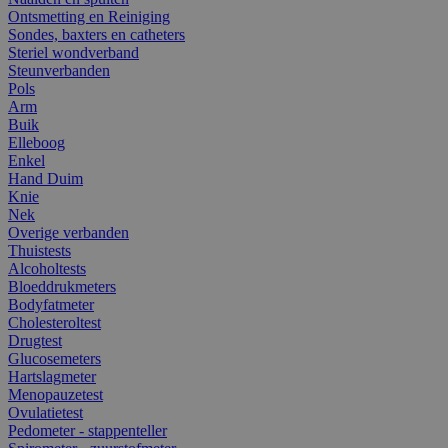
Ontsmetting en Reiniging
Sondes, baxters en catheters
Steriel wondverband
Steunverbanden
Pols
Arm
Buik
Elleboog
Enkel
Hand Duim
Knie
Nek
Overige verbanden
Thuistests
Alcoholtests
Bloeddrukmeters
Bodyfatmeter
Cholesteroltest
Drugtest
Glucosemeters
Hartslagmeter
Menopauzetest
Ovulatietest
Pedometer - stappenteller