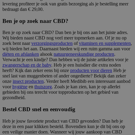
levering profiteer je ook van gratis bezorging als je bestelling meer
bedraagt dan € 29,00.
Ben je op zoek naar CBD?
Ben je op zoek naar CBD? Dan ben je bij ons aan het juiste adres.
Wij bieden naast CBD nog veel meer topmerken aan. Of je nu op
zoek bent naar
verzorgingsproducten
of
vitaminen en supplementen
,
wij bieden het aan. Daarnaast bieden wij een ruim gamma aan voor
diëten en afslanken
alsook
natuurgeneeskundige producten
.
Verwacht je een kindje? Dan hebben wij de juiste artikelen voor je
zwangerschap en de baby
. Heb je een huisdier die extra noden
heeft? Kijk dan zeker eens bij onze
producten voor dieren
Heb je
snel last van muggenbeten of ander ongedierte? Bekijk dan zeker
onze
insect producten
. Verder heeft Medibib een interessant aanbod
voor
hygiëne
en
thuiszorg
. Zoals je kan zien, kan je op allerlei
gebieden bij ons terecht voor topproducten op het gebied van
gezondheid.
Bestel CBD snel en eenvoudig
Heb je jouw favoriete product van CBD gevonden? Dan heb je
deze in een paar klikken besteld. Bovendien kun je dit bij ons op
een veilige manier doen. Wanneer wij jouw aankoop van CBD