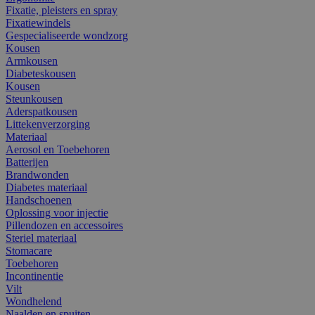
Fixatie, pleisters en spray
Fixatiewindels
Gespecialiseerde wondzorg
Kousen
Armkousen
Diabeteskousen
Kousen
Steunkousen
Aderspatkousen
Littekenverzorging
Materiaal
Aerosol en Toebehoren
Batterijen
Brandwonden
Diabetes materiaal
Handschoenen
Oplossing voor injectie
Pillendozen en accessoires
Steriel materiaal
Stomacare
Toebehoren
Incontinentie
Vilt
Wondhelend
Naalden en spuiten