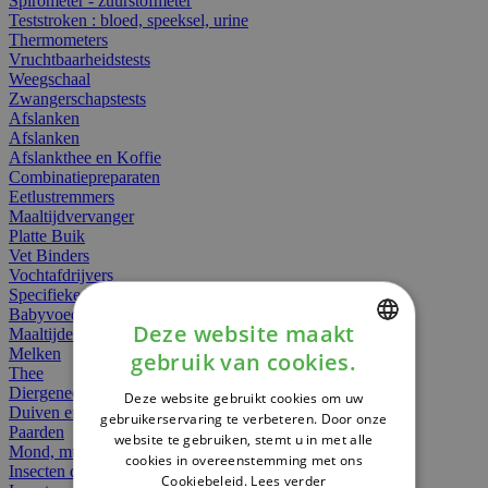
Spirometer - zuurstofmeter
Teststroken : bloed, speeksel, urine
Thermometers
Vruchtbaarheidstests
Weegschaal
Zwangerschapstests
Afslanken
Afslanken
Afslankthee en Koffie
Combinatiepreparaten
Eetlustremmers
Maaltijdvervanger
Platte Buik
Vet Binders
Vochtafdrijvers
Specifieke Voeding
Babyvoeding
Deze website maakt
Maaltijden
Melken
gebruik van cookies.
DUTCH
Thee
Diergeneesmiddelen
Deze website gebruikt cookies om uw
FRENCH
Duiven en vogels
gebruikerservaring te verbeteren. Door onze
Paarden
website te gebruiken, stemt u in met alle
ENGLISH
Mond, muil of snavel
cookies in overeenstemming met ons
Insecten dieren
Cookiebeleid.
Lees verder