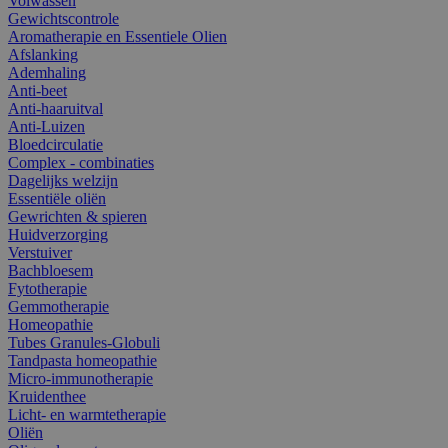
Volwassen
Gewichtscontrole
Aromatherapie en Essentiele Olien
Afslanking
Ademhaling
Anti-beet
Anti-haaruitval
Anti-Luizen
Bloedcirculatie
Complex - combinaties
Dagelijks welzijn
Essentiële oliën
Gewrichten & spieren
Huidverzorging
Verstuiver
Bachbloesem
Fytotherapie
Gemmotherapie
Homeopathie
Tubes Granules-Globuli
Tandpasta homeopathie
Micro-immunotherapie
Kruidenthee
Licht- en warmtetherapie
Oliën