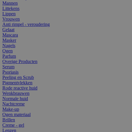
Mannen
Littekens
Lippen
Vrouwen
Anti rimpel - veroudering
Gelaat
Mascara
Masker
Nagels
Ogen
Parfum
Overige Producten
Serum
Psoriasis
Peeling en Scrub
Pigmentvlekken
Rode reactive huid
Wenkbrauwen
Normale huid
Nachtcreme
Make-up
Ogen materiaal
Brillen
Creme - gel
Lenzen