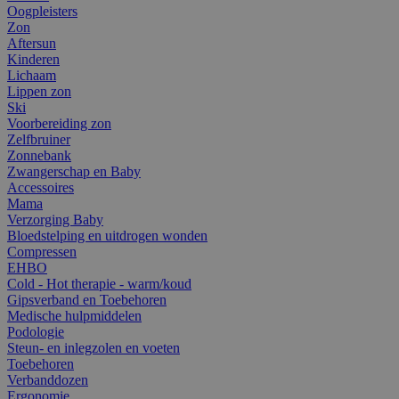
Oogpleisters
Zon
Aftersun
Kinderen
Lichaam
Lippen zon
Ski
Voorbereiding zon
Zelfbruiner
Zonnebank
Zwangerschap en Baby
Accessoires
Mama
Verzorging Baby
Bloedstelping en uitdrogen wonden
Compressen
EHBO
Cold - Hot therapie - warm/koud
Gipsverband en Toebehoren
Medische hulpmiddelen
Podologie
Steun- en inlegzolen en voeten
Toebehoren
Verbanddozen
Ergonomie