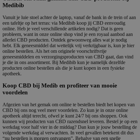
Medibib
Vanuit je luie stoel achter de laptop, vanaf de bank in de trein of aan
een tafeltje op het terras: via Medibib koop jij CBD eenvoudig
online. Heb je veel verschillende artikelen nodig? Dat is geen
probleem, want in onze online shop vind je een royaal aanbod aan
allerlei CBD producten. Ontdek gewoonweg alles wat je nodig
hebt. Elk geneesmiddel dat wettelijk vrij verkrijgbaar is, kun je hier
online bestellen. Als het om originele voorschriftvrije
geneesmiddelen en verzorgingsproducten van CBD gaat, dan vind
je die in ons assortiment. Bij Medibib kun je namelijk dezelfde
producten online bestellen als die je kunt kopen in een fysieke
apotheek.
Koop CBD bij Medib en profiteer van mooie
voordelen
Afgezien van het gemak om online te bestellen biedt het kopen van
CBD bij ons nog veel meer voordelen. Zo kun je in onze online
apotheek altijd terecht, ofwel je kunt 24/7 bij ons shoppen. Ook
kunnen wij producten van CBD razendsnel leveren. Bestel je op een
werkdag voor half vier in de middag? Dan kun je jouw bestelling de
volgende werkdag al verwachten. In veel gevallen betekent dit dus
“nu bestellen is morgen ontvangen”. Behalve van een snelle