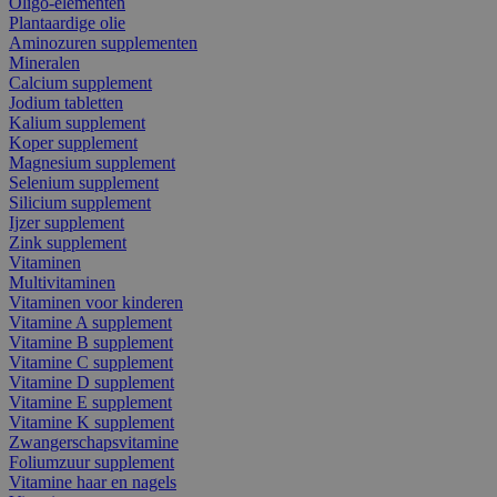
Oligo-elementen
Plantaardige olie
Aminozuren supplementen
Mineralen
Calcium supplement
Jodium tabletten
Kalium supplement
Koper supplement
Magnesium supplement
Selenium supplement
Silicium supplement
Ijzer supplement
Zink supplement
Vitaminen
Multivitaminen
Vitaminen voor kinderen
Vitamine A supplement
Vitamine B supplement
Vitamine C supplement
Vitamine D supplement
Vitamine E supplement
Vitamine K supplement
Zwangerschapsvitamine
Foliumzuur supplement
Vitamine haar en nagels