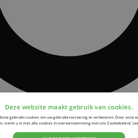
Deze website maakt gebruik van cookies.
site gebruikt cookies om uw gebruikerservaring te verbeteren. Door onze w
n, stemt u in met alle cookies in overeenstemming met ons Cookiebeleid.
Le