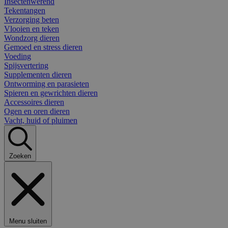
Insectenwerend
Tekentangen
Verzorging beten
Vlooien en teken
Wondzorg dieren
Gemoed en stress dieren
Voeding
Spijsvertering
Supplementen dieren
Ontworming en parasieten
Spieren en gewrichten dieren
Accessoires dieren
Ogen en oren dieren
Vacht, huid of pluimen
Zoeken
Menu sluiten