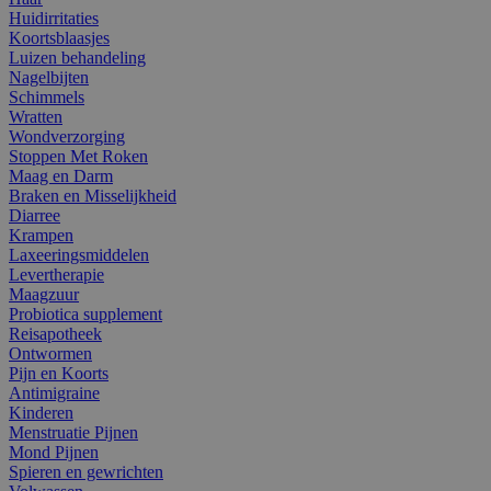
Huidirritaties
Koortsblaasjes
Luizen behandeling
Nagelbijten
Schimmels
Wratten
Wondverzorging
Stoppen Met Roken
Maag en Darm
Braken en Misselijkheid
Diarree
Krampen
Laxeeringsmiddelen
Levertherapie
Maagzuur
Probiotica supplement
Reisapotheek
Ontwormen
Pijn en Koorts
Antimigraine
Kinderen
Menstruatie Pijnen
Mond Pijnen
Spieren en gewrichten