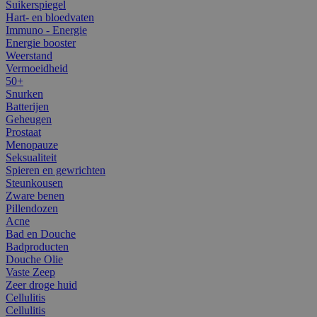
Suikerspiegel
Hart- en bloedvaten
Immuno - Energie
Energie booster
Weerstand
Vermoeidheid
50+
Snurken
Batterijen
Geheugen
Prostaat
Menopauze
Seksualiteit
Spieren en gewrichten
Steunkousen
Zware benen
Pillendozen
Acne
Bad en Douche
Badproducten
Douche Olie
Vaste Zeep
Zeer droge huid
Cellulitis
Cellulitis