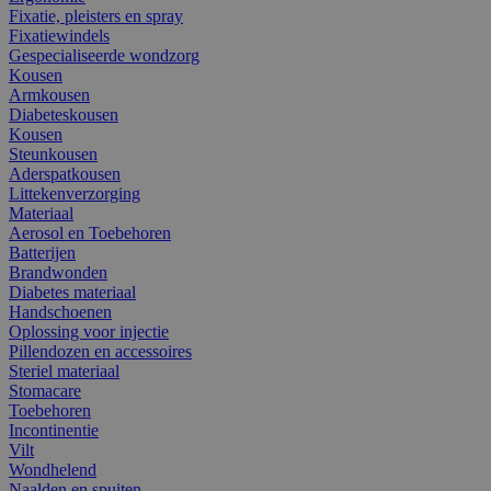
Fixatie, pleisters en spray
Fixatiewindels
Gespecialiseerde wondzorg
Kousen
Armkousen
Diabeteskousen
Kousen
Steunkousen
Aderspatkousen
Littekenverzorging
Materiaal
Aerosol en Toebehoren
Batterijen
Brandwonden
Diabetes materiaal
Handschoenen
Oplossing voor injectie
Pillendozen en accessoires
Steriel materiaal
Stomacare
Toebehoren
Incontinentie
Vilt
Wondhelend
Naalden en spuiten