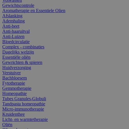
Volwassen
Gewichtscontrole
Aromatherapie en Essentiele Olien
Afslanking
Ademhaling
Anti-beet
Anti-haaruitval
Anti-Luizen
Bloedcirculatie
Complex - combinaties
Dagelijks welzijn
Essentiële oliën
Gewrichten & spieren
Huidverzorging
Verstuiver
Bachbloesem
Fytotherapie
Gemmotherapie
Homeopathie
Tubes Granules-Globuli
Tandpasta homeopathie
Micro-immunotherapie
Kruidenthee
Licht- en warmtetherapie
Oliën