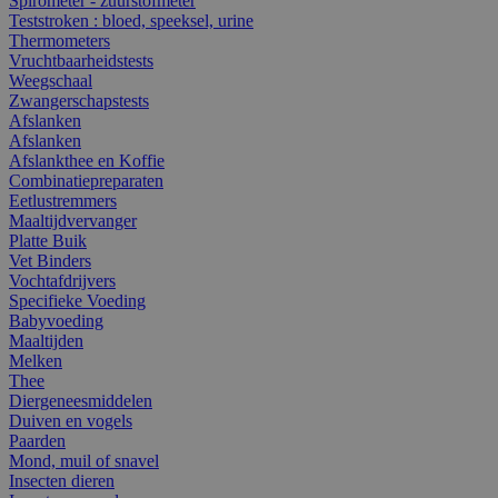
Spirometer - zuurstofmeter
Teststroken : bloed, speeksel, urine
Thermometers
Vruchtbaarheidstests
Weegschaal
Zwangerschapstests
Afslanken
Afslanken
Afslankthee en Koffie
Combinatiepreparaten
Eetlustremmers
Maaltijdvervanger
Platte Buik
Vet Binders
Vochtafdrijvers
Specifieke Voeding
Babyvoeding
Maaltijden
Melken
Thee
Diergeneesmiddelen
Duiven en vogels
Paarden
Mond, muil of snavel
Insecten dieren