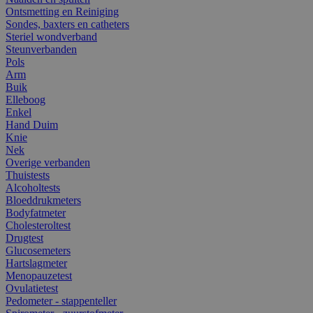
Ontsmetting en Reiniging
Sondes, baxters en catheters
Steriel wondverband
Steunverbanden
Pols
Arm
Buik
Elleboog
Enkel
Hand Duim
Knie
Nek
Overige verbanden
Thuistests
Alcoholtests
Bloeddrukmeters
Bodyfatmeter
Cholesteroltest
Drugtest
Glucosemeters
Hartslagmeter
Menopauzetest
Ovulatietest
Pedometer - stappenteller