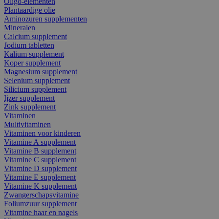
Oligo-elementen
Plantaardige olie
Aminozuren supplementen
Mineralen
Calcium supplement
Jodium tabletten
Kalium supplement
Koper supplement
Magnesium supplement
Selenium supplement
Silicium supplement
Ijzer supplement
Zink supplement
Vitaminen
Multivitaminen
Vitaminen voor kinderen
Vitamine A supplement
Vitamine B supplement
Vitamine C supplement
Vitamine D supplement
Vitamine E supplement
Vitamine K supplement
Zwangerschapsvitamine
Foliumzuur supplement
Vitamine haar en nagels