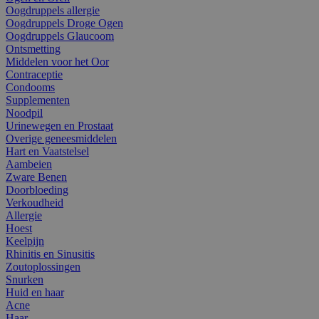
Oogdruppels allergie
Oogdruppels Droge Ogen
Oogdruppels Glaucoom
Ontsmetting
Middelen voor het Oor
Contraceptie
Condooms
Supplementen
Noodpil
Urinewegen en Prostaat
Overige geneesmiddelen
Hart en Vaatstelsel
Aambeien
Zware Benen
Doorbloeding
Verkoudheid
Allergie
Hoest
Keelpijn
Rhinitis en Sinusitis
Zoutoplossingen
Snurken
Huid en haar
Acne
Haar