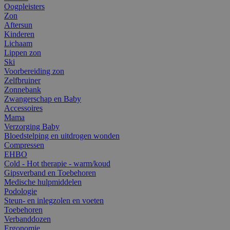
Oogpleisters
Zon
Aftersun
Kinderen
Lichaam
Lippen zon
Ski
Voorbereiding zon
Zelfbruiner
Zonnebank
Zwangerschap en Baby
Accessoires
Mama
Verzorging Baby
Bloedstelping en uitdrogen wonden
Compressen
EHBO
Cold - Hot therapie - warm/koud
Gipsverband en Toebehoren
Medische hulpmiddelen
Podologie
Steun- en inlegzolen en voeten
Toebehoren
Verbanddozen
Ergonomie