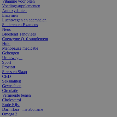
Vitamine voor ogen
Voedingssupplementen
Antioxydanten
Enzymen
Luchtwegen en ademhalen
Studeren en Examens
Neus
Bloedend Tandvlees
Coenzyme Q10 supplement
Huid
Menopauze medicatie
Geheugen
Urinewegen
Sport
Prostaat
Stress en Slaap
CBD
Seksualiteit
Gewrichten
Circulatie
Vermoeide benen
Cholesterol
Rode Rijst
Darmflora - metabolisme
Omega 3