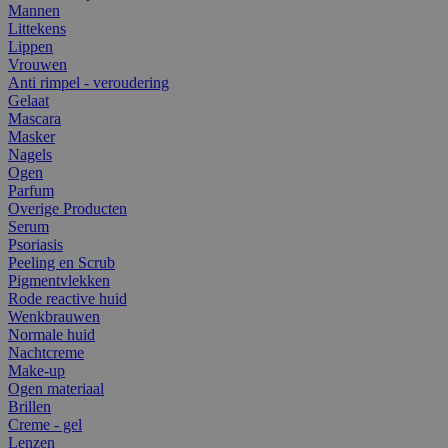
Mannen
Littekens
Lippen
Vrouwen
Anti rimpel - veroudering
Gelaat
Mascara
Masker
Nagels
Ogen
Parfum
Overige Producten
Serum
Psoriasis
Peeling en Scrub
Pigmentvlekken
Rode reactive huid
Wenkbrauwen
Normale huid
Nachtcreme
Make-up
Ogen materiaal
Brillen
Creme - gel
Lenzen