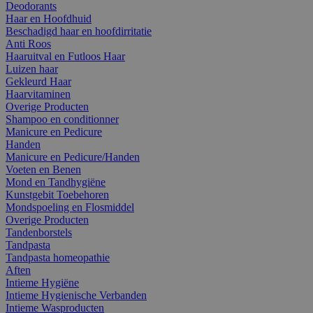
Deodorants
Haar en Hoofdhuid
Beschadigd haar en hoofdirritatie
Anti Roos
Haaruitval en Futloos Haar
Luizen haar
Gekleurd Haar
Haarvitaminen
Overige Producten
Shampoo en conditionner
Manicure en Pedicure
Handen
Manicure en Pedicure/Handen
Voeten en Benen
Mond en Tandhygiëne
Kunstgebit Toebehoren
Mondspoeling en Flosmiddel
Overige Producten
Tandenborstels
Tandpasta
Tandpasta homeopathie
Aften
Intieme Hygiëne
Intieme Hygienische Verbanden
Intieme Wasproducten