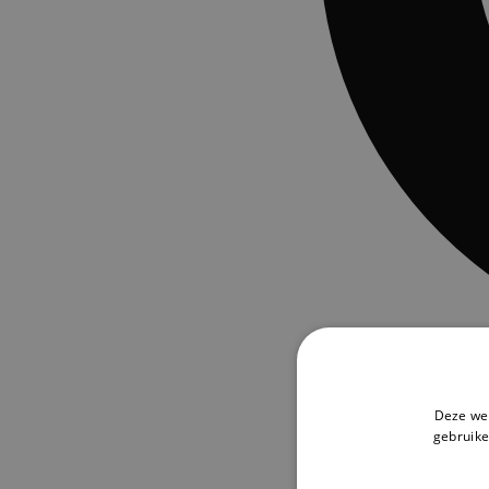
Deze web
gebruike