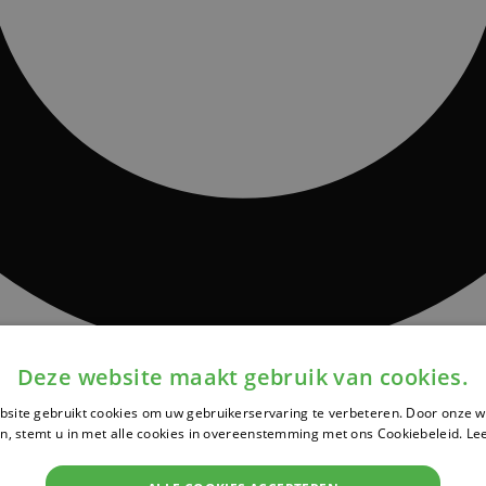
Deze website maakt gebruik van cookies.
site gebruikt cookies om uw gebruikerservaring te verbeteren. Door onze w
n, stemt u in met alle cookies in overeenstemming met ons Cookiebeleid.
Le