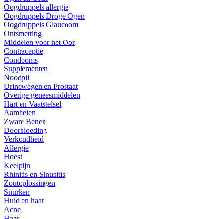
Oogdruppels allergie
Oogdruppels Droge Ogen
Oogdruppels Glaucoom
Ontsmetting
Middelen voor het Oor
Contraceptie
Condooms
Supplementen
Noodpil
Urinewegen en Prostaat
Overige geneesmiddelen
Hart en Vaatstelsel
Aambeien
Zware Benen
Doorbloeding
Verkoudheid
Allergie
Hoest
Keelpijn
Rhinitis en Sinusitis
Zoutoplossingen
Snurken
Huid en haar
Acne
Haar