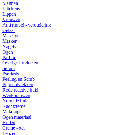
Mannen
Littekens
Lippen
Vrouwen
Anti rimpel - veroudering
Gelaat
Mascara
Masker
Nagels
Ogen
Parfum
Overige Producten
Serum
Psoriasis
Peeling en Scrub
Pigmentvlekken
Rode reactive huid
Wenkbrauwen
Normale huid
Nachtcreme
Make-up
Ogen materiaal
Brillen
Creme - gel
Lenzen