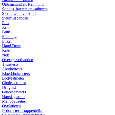
Ontsmetting en Reiniging
Sondes, baxters en catheters
Steriel wondverband
Steunverbanden
Pols
Arm
Buik
Elleboog
Enkel
Hand Duim
Knie
Nek
Overige verbanden
Thuistests
Alcoholtests
Bloeddrukmeters
Bodyfatmeter
Cholesteroltest
Drugtest
Glucosemeters
Hartslagmeter
Menopauzetest
Ovulatietest
Pedometer - stappenteller