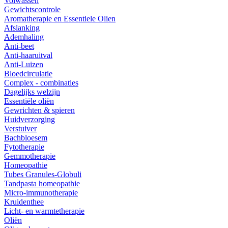
Volwassen
Gewichtscontrole
Aromatherapie en Essentiele Olien
Afslanking
Ademhaling
Anti-beet
Anti-haaruitval
Anti-Luizen
Bloedcirculatie
Complex - combinaties
Dagelijks welzijn
Essentiële oliën
Gewrichten & spieren
Huidverzorging
Verstuiver
Bachbloesem
Fytotherapie
Gemmotherapie
Homeopathie
Tubes Granules-Globuli
Tandpasta homeopathie
Micro-immunotherapie
Kruidenthee
Licht- en warmtetherapie
Oliën