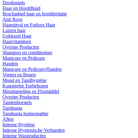
Deodorants
Haar en Hoofdhuid
Beschadigd haar en hoofdirritatie
Anti Roos
Haaruitval en Futloos Haar
Luizen haar
Gekleurd Haar
Haarvitaminen
Overige Producten
Shampoo en conditionner
Manicure en Pedicure
Handen
Manicure en Pedicure/Handen
Voeten en Benen
Mond en Tandhygiëne
Kunstgebit Toebehoren
Mondspoeling en Flosmiddel
Overige Producten
Tandenborstels
Tandpasta
Tandpasta homeopathie
Aften
Intieme Hygiëne
Intieme Hygienische Verbanden
Intieme Wasproducten