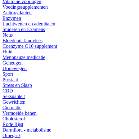
Vitamine voor ogen
Voedingssupplementen
Antioxydanten
Enzymen
Luchtwegen en ademhalen
Studeren en Examens
Neus
Bloedend Tandvlees
Coenzyme Q10 supplement
Huid
Menopauze medicatie
Geheugen
Urinewegen
Sport
Prostaat
Stress en Slaap
CBD
Seksualiteit
Gewrichten
Circulatie
Vermoeide benen
Cholesterol
Rode Rijst
Darmflora - metabolisme
Omega 3