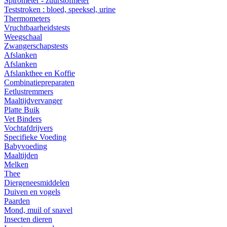
Spirometer - zuurstofmeter
Teststroken : bloed, speeksel, urine
Thermometers
Vruchtbaarheidstests
Weegschaal
Zwangerschapstests
Afslanken
Afslanken
Afslankthee en Koffie
Combinatiepreparaten
Eetlustremmers
Maaltijdvervanger
Platte Buik
Vet Binders
Vochtafdrijvers
Specifieke Voeding
Babyvoeding
Maaltijden
Melken
Thee
Diergeneesmiddelen
Duiven en vogels
Paarden
Mond, muil of snavel
Insecten dieren