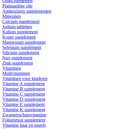
Oligo-elementen
Plantaardige olie
Aminozuren supplementen
Mineralen
Calcium supplement
Jodium tabletten
Kalium supplement
Koper supplement
Magnesium supplement
Selenium supplement
Silicium supplement
Ijzer supplement
Zink supplement
Vitaminen
Multivitaminen
Vitaminen voor kinderen
Vitamine A supplement
Vitamine B supplement
Vitamine C supplement
Vitamine D supplement
Vitamine E supplement
Vitamine K supplement
Zwangerschapsvitamine
Foliumzuur supplement
Vitamine haar en nagels