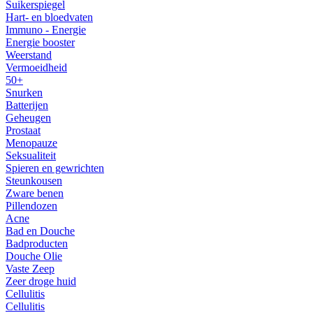
Suikerspiegel
Hart- en bloedvaten
Immuno - Energie
Energie booster
Weerstand
Vermoeidheid
50+
Snurken
Batterijen
Geheugen
Prostaat
Menopauze
Seksualiteit
Spieren en gewrichten
Steunkousen
Zware benen
Pillendozen
Acne
Bad en Douche
Badproducten
Douche Olie
Vaste Zeep
Zeer droge huid
Cellulitis
Cellulitis