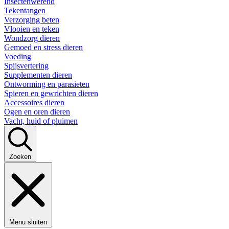
Insectenwerend
Tekentangen
Verzorging beten
Vlooien en teken
Wondzorg dieren
Gemoed en stress dieren
Voeding
Spijsvertering
Supplementen dieren
Ontworming en parasieten
Spieren en gewrichten dieren
Accessoires dieren
Ogen en oren dieren
Vacht, huid of pluimen
Zoeken
Menu sluiten