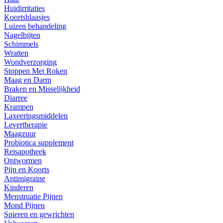
Huidirritaties
Koortsblaasjes
Luizen behandeling
Nagelbijten
Schimmels
Wratten
Wondverzorging
Stoppen Met Roken
Maag en Darm
Braken en Misselijkheid
Diarree
Krampen
Laxeeringsmiddelen
Levertherapie
Maagzuur
Probiotica supplement
Reisapotheek
Ontwormen
Pijn en Koorts
Antimigraine
Kinderen
Menstruatie Pijnen
Mond Pijnen
Spieren en gewrichten