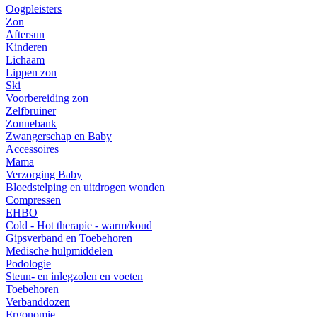
Oogpleisters
Zon
Aftersun
Kinderen
Lichaam
Lippen zon
Ski
Voorbereiding zon
Zelfbruiner
Zonnebank
Zwangerschap en Baby
Accessoires
Mama
Verzorging Baby
Bloedstelping en uitdrogen wonden
Compressen
EHBO
Cold - Hot therapie - warm/koud
Gipsverband en Toebehoren
Medische hulpmiddelen
Podologie
Steun- en inlegzolen en voeten
Toebehoren
Verbanddozen
Ergonomie