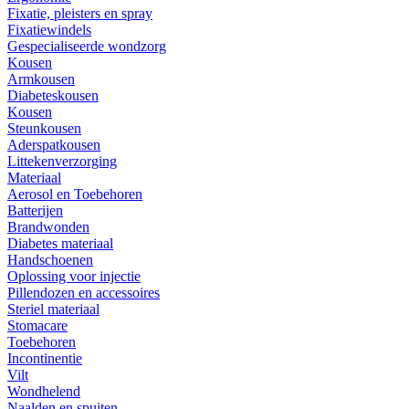
Fixatie, pleisters en spray
Fixatiewindels
Gespecialiseerde wondzorg
Kousen
Armkousen
Diabeteskousen
Kousen
Steunkousen
Aderspatkousen
Littekenverzorging
Materiaal
Aerosol en Toebehoren
Batterijen
Brandwonden
Diabetes materiaal
Handschoenen
Oplossing voor injectie
Pillendozen en accessoires
Steriel materiaal
Stomacare
Toebehoren
Incontinentie
Vilt
Wondhelend
Naalden en spuiten