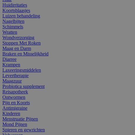
Huidirritaties
Koortsblaasjes
Luizen behandeling
Nagelbijten
Schimmels
Wratten
Wondverzorging
Stoppen Met Roken
Maag en Darm
Braken en Misselijkheid
Diarree
Krampen
Laxeeringsmiddelen
Levertherapie
Maagzuur
Probiotica supplement
Reisapotheek
Ontwormen
Pijn en Koorts
Antimigraine
Kinderen
Menstruatie Pijnen
Mond Pijnen
Spieren en gewrichten