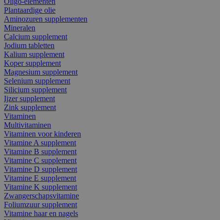
Oligo-elementen
Plantaardige olie
Aminozuren supplementen
Mineralen
Calcium supplement
Jodium tabletten
Kalium supplement
Koper supplement
Magnesium supplement
Selenium supplement
Silicium supplement
Ijzer supplement
Zink supplement
Vitaminen
Multivitaminen
Vitaminen voor kinderen
Vitamine A supplement
Vitamine B supplement
Vitamine C supplement
Vitamine D supplement
Vitamine E supplement
Vitamine K supplement
Zwangerschapsvitamine
Foliumzuur supplement
Vitamine haar en nagels