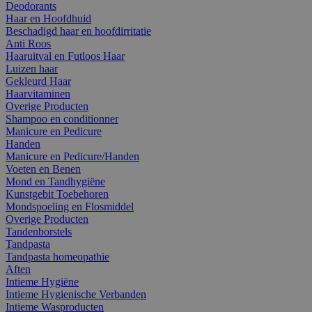
Deodorants
Haar en Hoofdhuid
Beschadigd haar en hoofdirritatie
Anti Roos
Haaruitval en Futloos Haar
Luizen haar
Gekleurd Haar
Haarvitaminen
Overige Producten
Shampoo en conditionner
Manicure en Pedicure
Handen
Manicure en Pedicure/Handen
Voeten en Benen
Mond en Tandhygiëne
Kunstgebit Toebehoren
Mondspoeling en Flosmiddel
Overige Producten
Tandenborstels
Tandpasta
Tandpasta homeopathie
Aften
Intieme Hygiëne
Intieme Hygienische Verbanden
Intieme Wasproducten