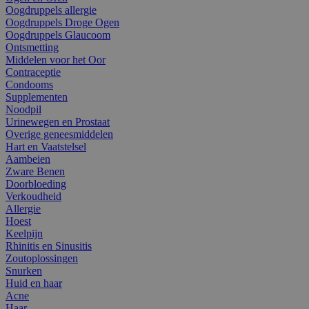
Oogdruppels allergie
Oogdruppels Droge Ogen
Oogdruppels Glaucoom
Ontsmetting
Middelen voor het Oor
Contraceptie
Condooms
Supplementen
Noodpil
Urinewegen en Prostaat
Overige geneesmiddelen
Hart en Vaatstelsel
Aambeien
Zware Benen
Doorbloeding
Verkoudheid
Allergie
Hoest
Keelpijn
Rhinitis en Sinusitis
Zoutoplossingen
Snurken
Huid en haar
Acne
Haar