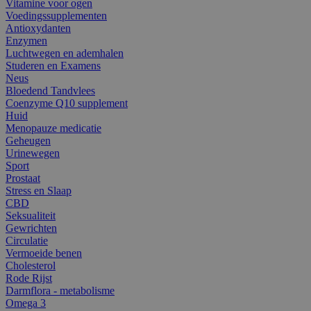
Vitamine voor ogen
Voedingssupplementen
Antioxydanten
Enzymen
Luchtwegen en ademhalen
Studeren en Examens
Neus
Bloedend Tandvlees
Coenzyme Q10 supplement
Huid
Menopauze medicatie
Geheugen
Urinewegen
Sport
Prostaat
Stress en Slaap
CBD
Seksualiteit
Gewrichten
Circulatie
Vermoeide benen
Cholesterol
Rode Rijst
Darmflora - metabolisme
Omega 3