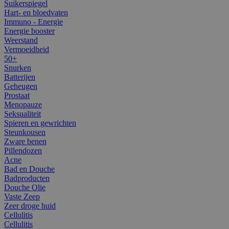
Suikerspiegel
Hart- en bloedvaten
Immuno - Energie
Energie booster
Weerstand
Vermoeidheid
50+
Snurken
Batterijen
Geheugen
Prostaat
Menopauze
Seksualiteit
Spieren en gewrichten
Steunkousen
Zware benen
Pillendozen
Acne
Bad en Douche
Badproducten
Douche Olie
Vaste Zeep
Zeer droge huid
Cellulitis
Cellulitis