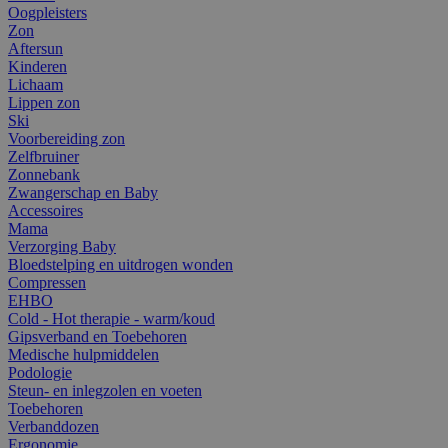
Oogpleisters
Zon
Aftersun
Kinderen
Lichaam
Lippen zon
Ski
Voorbereiding zon
Zelfbruiner
Zonnebank
Zwangerschap en Baby
Accessoires
Mama
Verzorging Baby
Bloedstelping en uitdrogen wonden
Compressen
EHBO
Cold - Hot therapie - warm/koud
Gipsverband en Toebehoren
Medische hulpmiddelen
Podologie
Steun- en inlegzolen en voeten
Toebehoren
Verbanddozen
Ergonomie