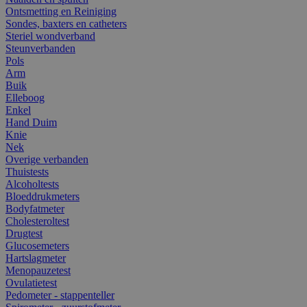
Ontsmetting en Reiniging
Sondes, baxters en catheters
Steriel wondverband
Steunverbanden
Pols
Arm
Buik
Elleboog
Enkel
Hand Duim
Knie
Nek
Overige verbanden
Thuistests
Alcoholtests
Bloeddrukmeters
Bodyfatmeter
Cholesteroltest
Drugtest
Glucosemeters
Hartslagmeter
Menopauzetest
Ovulatietest
Pedometer - stappenteller