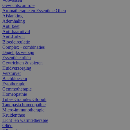
Volwassen
Gewichtscontrole
Aromatherapie en Essentiele Olien
Afslanking
Ademhaling
Anti-beet
Anti-haaruitval
Anti-Luizen
Bloedcirculatie
Complex - combinaties
Dagelijks welzijn
Essentiële oliën
Gewrichten & spieren
Huidverzorging
Verstuiver
Bachbloesem
Fytotherapie
Gemmotherapie
Homeopathie
Tubes Granules-Globuli
Tandpasta homeopathie
Micro-immunotherapie
Kruidenthee
Licht- en warmtetherapie
Oliën