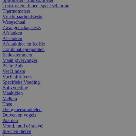
Spirometer - zuurstofmeter
Teststroken : bloed, speeksel, urine
Thermometers
Vruchtbaarheidstests
Weegschaal
Zwangerschapstests
Afslanken
Afslanken
Afslankthee en Koffie
Combinatiepreparaten
Eetlustremmers
Maaltijdvervanger
Platte Buik
Vet Binders
Vochtafdrijvers
Specifieke Voeding
Babyvoeding
Maaltijden
Melken
Thee
Diergeneesmiddelen
Duiven en vogels
Paarden
Mond, muil of snavel
Insecten dieren