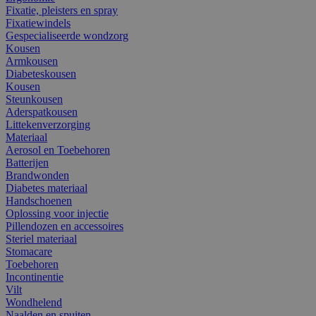
Fixatie, pleisters en spray
Fixatiewindels
Gespecialiseerde wondzorg
Kousen
Armkousen
Diabeteskousen
Kousen
Steunkousen
Aderspatkousen
Littekenverzorging
Materiaal
Aerosol en Toebehoren
Batterijen
Brandwonden
Diabetes materiaal
Handschoenen
Oplossing voor injectie
Pillendozen en accessoires
Steriel materiaal
Stomacare
Toebehoren
Incontinentie
Vilt
Wondhelend
Naalden en spuiten