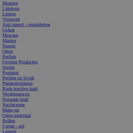
Mannen
Littekens
Lippen
Vrouwen
Anti rimpel - veroudering
Gelaat
Mascara
Masker
Nagels
Ogen
Parfum
Overige Producten
Serum
Psoriasis
Peeling en Scrub
Pigmentvlekken
Rode reactive huid
Wenkbrauwen
Normale huid
Nachtcreme
Make-up
Ogen materiaal
Brillen
Creme - gel
Lenzen