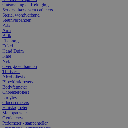
Ontsmetting en Reiniging
Sondes, baxters en catheters
Steriel wondverband
Steunverbanden
Pols
Arm
Buik
Elleboog
Enkel
Hand Duim
Knie
Nek
Overige verbanden
Thuistests
Alcoholtests
Bloeddrukmeters
Bodyfatmeter
Cholesteroltest
Drugtest
Glucosemeters
Hartslagmeter
Menopauzetest
Ovulatietest
Pedometer - stappenteller