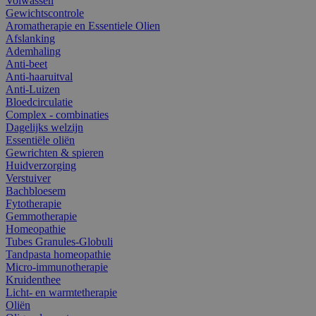
Volwassen
Gewichtscontrole
Aromatherapie en Essentiele Olien
Afslanking
Ademhaling
Anti-beet
Anti-haaruitval
Anti-Luizen
Bloedcirculatie
Complex - combinaties
Dagelijks welzijn
Essentiële oliën
Gewrichten & spieren
Huidverzorging
Verstuiver
Bachbloesem
Fytotherapie
Gemmotherapie
Homeopathie
Tubes Granules-Globuli
Tandpasta homeopathie
Micro-immunotherapie
Kruidenthee
Licht- en warmtetherapie
Oliën