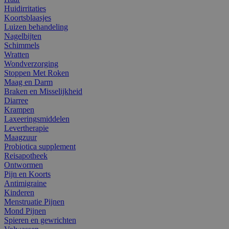
Huidirritaties
Koortsblaasjes
Luizen behandeling
Nagelbijten
Schimmels
Wratten
Wondverzorging
Stoppen Met Roken
Maag en Darm
Braken en Misselijkheid
Diarree
Krampen
Laxeeringsmiddelen
Levertherapie
Maagzuur
Probiotica supplement
Reisapotheek
Ontwormen
Pijn en Koorts
Antimigraine
Kinderen
Menstruatie Pijnen
Mond Pijnen
Spieren en gewrichten