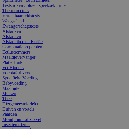
Spirometer - zuurstofmeter
Teststroken : bloed, speeksel, urine
Thermometers
Vruchtbaarheidstests
Weegschaal
Zwangerschapstests
Afslanken
Afslanken
Afslankthee en Koffie
Combinatiepreparaten
Eetlustremmers
Maaltijdvervanger
Platte Buik
Vet Binders
Vochtafdrijvers
Specifieke Voeding
Babyvoeding
Maaltijden
Melken
Thee
Diergeneesmiddelen
Duiven en vogels
Paarden
Mond, muil of snavel
Insecten dieren