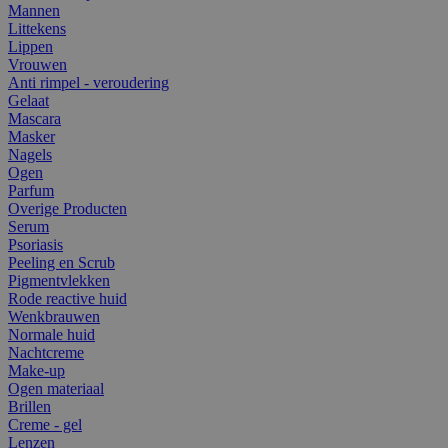
Mannen
Littekens
Lippen
Vrouwen
Anti rimpel - veroudering
Gelaat
Mascara
Masker
Nagels
Ogen
Parfum
Overige Producten
Serum
Psoriasis
Peeling en Scrub
Pigmentvlekken
Rode reactive huid
Wenkbrauwen
Normale huid
Nachtcreme
Make-up
Ogen materiaal
Brillen
Creme - gel
Lenzen