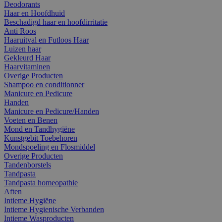
Deodorants
Haar en Hoofdhuid
Beschadigd haar en hoofdirritatie
Anti Roos
Haaruitval en Futloos Haar
Luizen haar
Gekleurd Haar
Haarvitaminen
Overige Producten
Shampoo en conditionner
Manicure en Pedicure
Handen
Manicure en Pedicure/Handen
Voeten en Benen
Mond en Tandhygiëne
Kunstgebit Toebehoren
Mondspoeling en Flosmiddel
Overige Producten
Tandenborstels
Tandpasta
Tandpasta homeopathie
Aften
Intieme Hygiëne
Intieme Hygienische Verbanden
Intieme Wasproducten