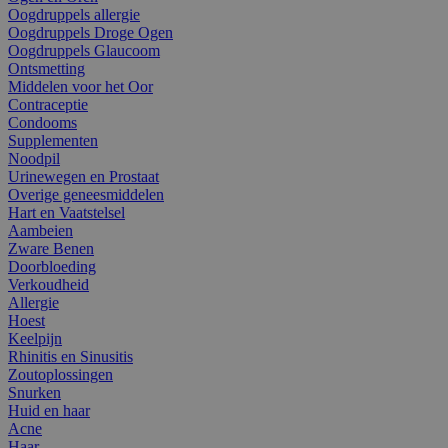
Oogdruppels allergie
Oogdruppels Droge Ogen
Oogdruppels Glaucoom
Ontsmetting
Middelen voor het Oor
Contraceptie
Condooms
Supplementen
Noodpil
Urinewegen en Prostaat
Overige geneesmiddelen
Hart en Vaatstelsel
Aambeien
Zware Benen
Doorbloeding
Verkoudheid
Allergie
Hoest
Keelpijn
Rhinitis en Sinusitis
Zoutoplossingen
Snurken
Huid en haar
Acne
Haar