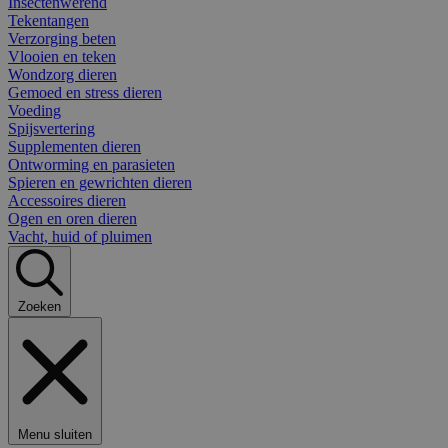
Insectenwerend
Tekentangen
Verzorging beten
Vlooien en teken
Wondzorg dieren
Gemoed en stress dieren
Voeding
Spijsvertering
Supplementen dieren
Ontworming en parasieten
Spieren en gewrichten dieren
Accessoires dieren
Ogen en oren dieren
Vacht, huid of pluimen
Zoeken
Menu sluiten