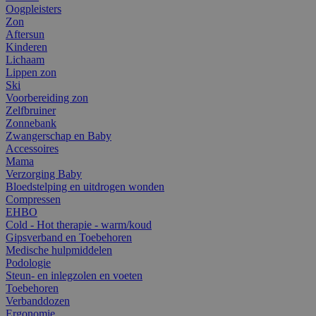
Oogpleisters
Zon
Aftersun
Kinderen
Lichaam
Lippen zon
Ski
Voorbereiding zon
Zelfbruiner
Zonnebank
Zwangerschap en Baby
Accessoires
Mama
Verzorging Baby
Bloedstelping en uitdrogen wonden
Compressen
EHBO
Cold - Hot therapie - warm/koud
Gipsverband en Toebehoren
Medische hulpmiddelen
Podologie
Steun- en inlegzolen en voeten
Toebehoren
Verbanddozen
Ergonomie