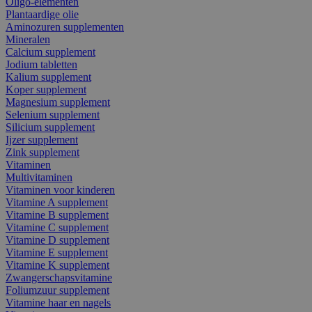
Oligo-elementen
Plantaardige olie
Aminozuren supplementen
Mineralen
Calcium supplement
Jodium tabletten
Kalium supplement
Koper supplement
Magnesium supplement
Selenium supplement
Silicium supplement
Ijzer supplement
Zink supplement
Vitaminen
Multivitaminen
Vitaminen voor kinderen
Vitamine A supplement
Vitamine B supplement
Vitamine C supplement
Vitamine D supplement
Vitamine E supplement
Vitamine K supplement
Zwangerschapsvitamine
Foliumzuur supplement
Vitamine haar en nagels