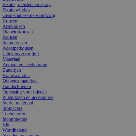
Fixatie, pleisters en spray
Fixatiewindels
Gespecialiseerde wondzorg
Kousen
Armkousen
Diabeteskousen
Kousen
Steunkousen
Aderspatkousen
Littekenverzorging
Materiaal
Aerosol en Toebehoren
Batterijen
Brandwonden
Diabetes materiaal
Handschoenen
Oplossing voor injectie
Pillendozen en accessoires
Steriel materiaal
Stomacare
Toebehoren
Incontinentie
Vilt
Wondhelend
Naalden en spuiten