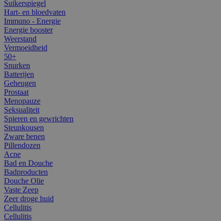
Suikerspiegel
Hart- en bloedvaten
Immuno - Energie
Energie booster
Weerstand
Vermoeidheid
50+
Snurken
Batterijen
Geheugen
Prostaat
Menopauze
Seksualiteit
Spieren en gewrichten
Steunkousen
Zware benen
Pillendozen
Acne
Bad en Douche
Badproducten
Douche Olie
Vaste Zeep
Zeer droge huid
Cellulitis
Cellulitis