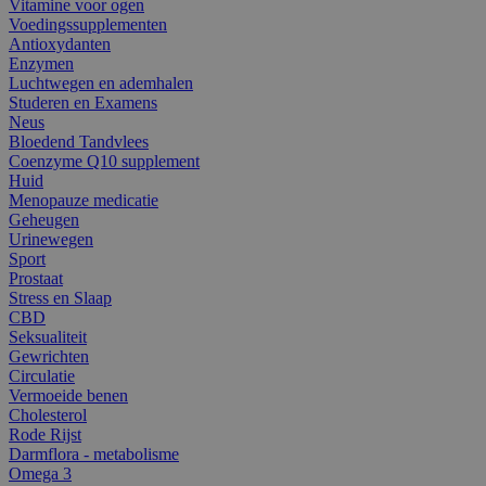
Vitamine voor ogen
Voedingssupplementen
Antioxydanten
Enzymen
Luchtwegen en ademhalen
Studeren en Examens
Neus
Bloedend Tandvlees
Coenzyme Q10 supplement
Huid
Menopauze medicatie
Geheugen
Urinewegen
Sport
Prostaat
Stress en Slaap
CBD
Seksualiteit
Gewrichten
Circulatie
Vermoeide benen
Cholesterol
Rode Rijst
Darmflora - metabolisme
Omega 3