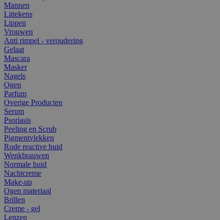
Mannen
Littekens
Lippen
Vrouwen
Anti rimpel - veroudering
Gelaat
Mascara
Masker
Nagels
Ogen
Parfum
Overige Producten
Serum
Psoriasis
Peeling en Scrub
Pigmentvlekken
Rode reactive huid
Wenkbrauwen
Normale huid
Nachtcreme
Make-up
Ogen materiaal
Brillen
Creme - gel
Lenzen