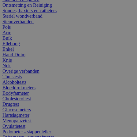
Ontsmetting en Reiniging
Sondes, baxters en catheters
Steriel wondverband
Steunverbanden
Pols
Arm
Buik
Elleboog
Enkel
Hand Duim
Knie
Nek
Overige verbanden
Thuistests
Alcoholtests
Bloeddrukmeters
Bodyfatmeter
Cholesteroltest
Drugtest
Glucosemeters
Hartslagmeter
Menopauzetest
Ovulatietest
Pedometer - stappenteller