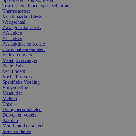
Spirometer - zuurstofmeter
Teststroken : bloed, speeksel, urine
Thermometers
Vruchtbaarheidstests
Weegschaal
Zwangerschapstests
Afslanken
Afslanken
Afslankthee en Koffie
Combinatiepreparaten
Eetlustremmers
Maaltijdvervanger
Platte Buik
Vet Binders
Vochtafdrijvers
Specifieke Voeding
Babyvoeding
Maaltijden
Melken
Thee
Diergeneesmiddelen
Duiven en vogels
Paarden
Mond, muil of snavel
Insecten dieren