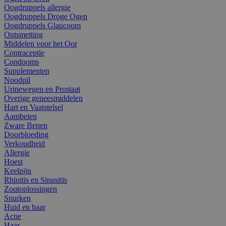
Oogdruppels allergie
Oogdruppels Droge Ogen
Oogdruppels Glaucoom
Ontsmetting
Middelen voor het Oor
Contraceptie
Condooms
Supplementen
Noodpil
Urinewegen en Prostaat
Overige geneesmiddelen
Hart en Vaatstelsel
Aambeien
Zware Benen
Doorbloeding
Verkoudheid
Allergie
Hoest
Keelpijn
Rhinitis en Sinusitis
Zoutoplossingen
Snurken
Huid en haar
Acne
Haar