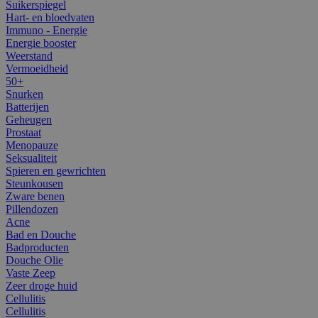
Suikerspiegel
Hart- en bloedvaten
Immuno - Energie
Energie booster
Weerstand
Vermoeidheid
50+
Snurken
Batterijen
Geheugen
Prostaat
Menopauze
Seksualiteit
Spieren en gewrichten
Steunkousen
Zware benen
Pillendozen
Acne
Bad en Douche
Badproducten
Douche Olie
Vaste Zeep
Zeer droge huid
Cellulitis
Cellulitis