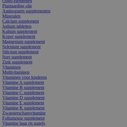
Oligo-elementen
Plantaardige olie
Aminozuren supplementen
Mineralen
Calcium supplement
Jodium tabletten
Kalium supplement
Koper supplement
Magnesium supplement
Selenium supplement
Silicium supplement
Ijzer supplement
Zink supplement
Vitaminen
Multivitaminen
Vitaminen voor kinderen
Vitamine A supplement
Vitamine B supplement
Vitamine C supplement
Vitamine D supplement
Vitamine E supplement
Vitamine K supplement
Zwangerschapsvitamine
Foliumzuur supplement
Vitamine haar en nagels