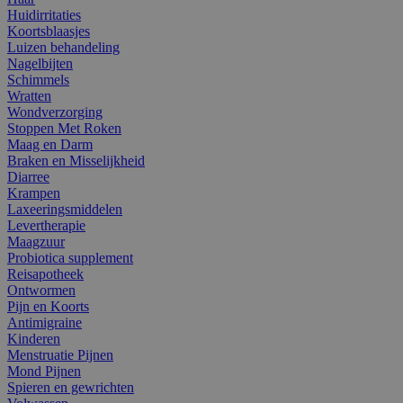
Huidirritaties
Koortsblaasjes
Luizen behandeling
Nagelbijten
Schimmels
Wratten
Wondverzorging
Stoppen Met Roken
Maag en Darm
Braken en Misselijkheid
Diarree
Krampen
Laxeeringsmiddelen
Levertherapie
Maagzuur
Probiotica supplement
Reisapotheek
Ontwormen
Pijn en Koorts
Antimigraine
Kinderen
Menstruatie Pijnen
Mond Pijnen
Spieren en gewrichten