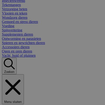
Insectenwerend
Tekentangen
Verzorging beten
Vlooien en teken
Wondzorg dieren
Gemoed en stress dieren
Voeding
Spijsvertering
Supplementen dieren
Ontworming en parasieten
Spieren en gewrichten dieren
Accessoires dieren
Ogen en oren dieren
Vacht, huid of pluimen
Zoeken
Menu sluiten