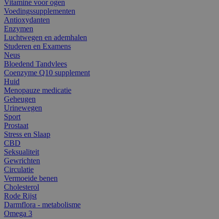
Vitamine voor ogen
Voedingssupplementen
Antioxydanten
Enzymen
Luchtwegen en ademhalen
Studeren en Examens
Neus
Bloedend Tandvlees
Coenzyme Q10 supplement
Huid
Menopauze medicatie
Geheugen
Urinewegen
Sport
Prostaat
Stress en Slaap
CBD
Seksualiteit
Gewrichten
Circulatie
Vermoeide benen
Cholesterol
Rode Rijst
Darmflora - metabolisme
Omega 3