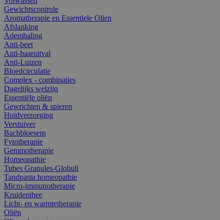
Volwassen
Gewichtscontrole
Aromatherapie en Essentiele Olien
Afslanking
Ademhaling
Anti-beet
Anti-haaruitval
Anti-Luizen
Bloedcirculatie
Complex - combinaties
Dagelijks welzijn
Essentiële oliën
Gewrichten & spieren
Huidverzorging
Verstuiver
Bachbloesem
Fytotherapie
Gemmotherapie
Homeopathie
Tubes Granules-Globuli
Tandpasta homeopathie
Micro-immunotherapie
Kruidenthee
Licht- en warmtetherapie
Oliën