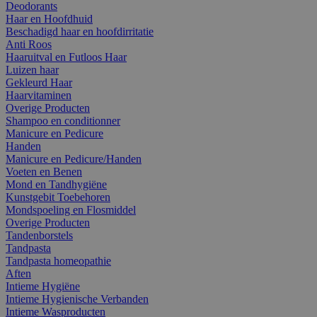
Deodorants
Haar en Hoofdhuid
Beschadigd haar en hoofdirritatie
Anti Roos
Haaruitval en Futloos Haar
Luizen haar
Gekleurd Haar
Haarvitaminen
Overige Producten
Shampoo en conditionner
Manicure en Pedicure
Handen
Manicure en Pedicure/Handen
Voeten en Benen
Mond en Tandhygiëne
Kunstgebit Toebehoren
Mondspoeling en Flosmiddel
Overige Producten
Tandenborstels
Tandpasta
Tandpasta homeopathie
Aften
Intieme Hygiëne
Intieme Hygienische Verbanden
Intieme Wasproducten