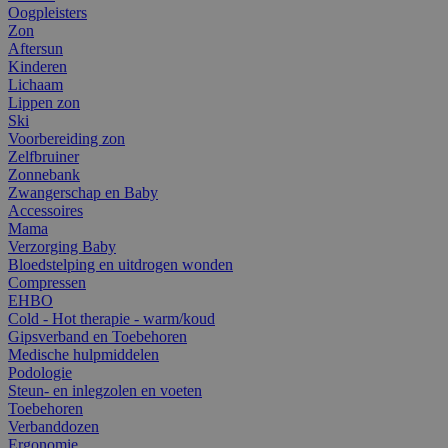
Oogpleisters
Zon
Aftersun
Kinderen
Lichaam
Lippen zon
Ski
Voorbereiding zon
Zelfbruiner
Zonnebank
Zwangerschap en Baby
Accessoires
Mama
Verzorging Baby
Bloedstelping en uitdrogen wonden
Compressen
EHBO
Cold - Hot therapie - warm/koud
Gipsverband en Toebehoren
Medische hulpmiddelen
Podologie
Steun- en inlegzolen en voeten
Toebehoren
Verbanddozen
Ergonomie