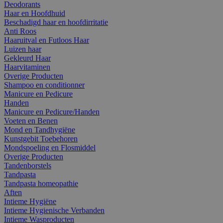
Deodorants
Haar en Hoofdhuid
Beschadigd haar en hoofdirritatie
Anti Roos
Haaruitval en Futloos Haar
Luizen haar
Gekleurd Haar
Haarvitaminen
Overige Producten
Shampoo en conditionner
Manicure en Pedicure
Handen
Manicure en Pedicure/Handen
Voeten en Benen
Mond en Tandhygiëne
Kunstgebit Toebehoren
Mondspoeling en Flosmiddel
Overige Producten
Tandenborstels
Tandpasta
Tandpasta homeopathie
Aften
Intieme Hygiëne
Intieme Hygienische Verbanden
Intieme Wasproducten