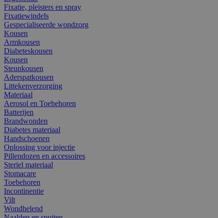
Fixatie, pleisters en spray
Fixatiewindels
Gespecialiseerde wondzorg
Kousen
Armkousen
Diabeteskousen
Kousen
Steunkousen
Aderspatkousen
Littekenverzorging
Materiaal
Aerosol en Toebehoren
Batterijen
Brandwonden
Diabetes materiaal
Handschoenen
Oplossing voor injectie
Pillendozen en accessoires
Steriel materiaal
Stomacare
Toebehoren
Incontinentie
Vilt
Wondhelend
Naalden en spuiten