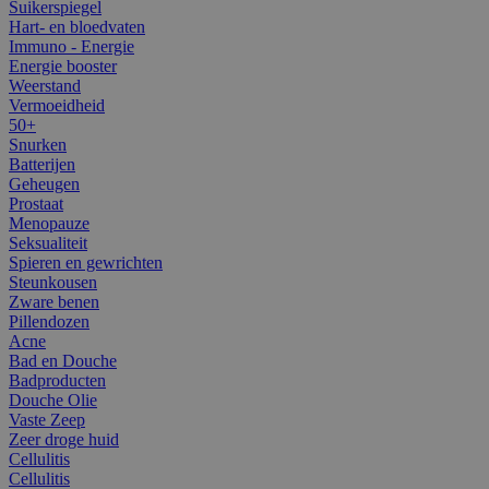
Suikerspiegel
Hart- en bloedvaten
Immuno - Energie
Energie booster
Weerstand
Vermoeidheid
50+
Snurken
Batterijen
Geheugen
Prostaat
Menopauze
Seksualiteit
Spieren en gewrichten
Steunkousen
Zware benen
Pillendozen
Acne
Bad en Douche
Badproducten
Douche Olie
Vaste Zeep
Zeer droge huid
Cellulitis
Cellulitis