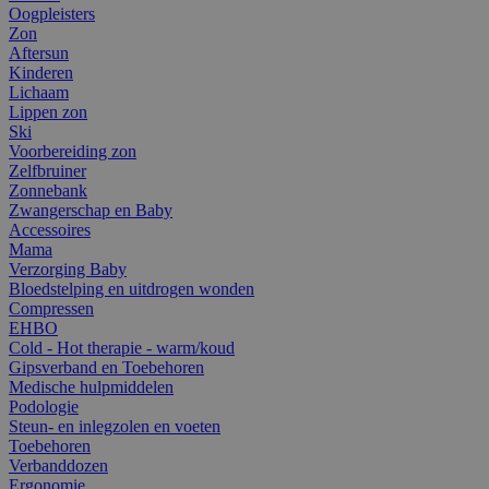
Oogpleisters
Zon
Aftersun
Kinderen
Lichaam
Lippen zon
Ski
Voorbereiding zon
Zelfbruiner
Zonnebank
Zwangerschap en Baby
Accessoires
Mama
Verzorging Baby
Bloedstelping en uitdrogen wonden
Compressen
EHBO
Cold - Hot therapie - warm/koud
Gipsverband en Toebehoren
Medische hulpmiddelen
Podologie
Steun- en inlegzolen en voeten
Toebehoren
Verbanddozen
Ergonomie