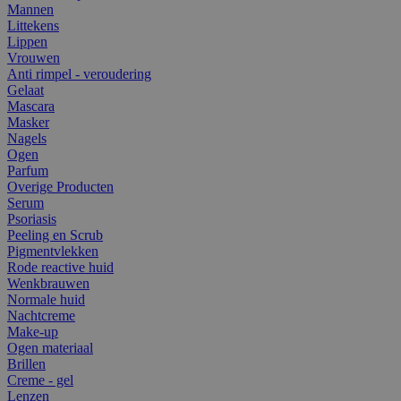
Mannen
Littekens
Lippen
Vrouwen
Anti rimpel - veroudering
Gelaat
Mascara
Masker
Nagels
Ogen
Parfum
Overige Producten
Serum
Psoriasis
Peeling en Scrub
Pigmentvlekken
Rode reactive huid
Wenkbrauwen
Normale huid
Nachtcreme
Make-up
Ogen materiaal
Brillen
Creme - gel
Lenzen