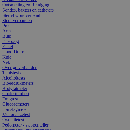
Ontsmetting en Reiniging
Sondes, baxters en catheters
Steriel wondverband
Steunverbanden
Pols
Arm
Buik
Elleboog
Enkel
Hand Duim
Knie
Nek
Overige verbanden
Thuistests
Alcoholtests
Bloeddrukmeters
Bodyfatmeter
Cholesteroltest
Drugtest
Glucosemeters
Hartslagmeter
Menopauzetest
Ovulatietest
Pedometer - stappenteller