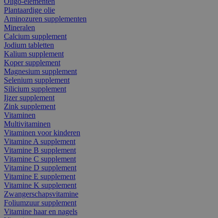
Oligo-elementen
Plantaardige olie
Aminozuren supplementen
Mineralen
Calcium supplement
Jodium tabletten
Kalium supplement
Koper supplement
Magnesium supplement
Selenium supplement
Silicium supplement
Ijzer supplement
Zink supplement
Vitaminen
Multivitaminen
Vitaminen voor kinderen
Vitamine A supplement
Vitamine B supplement
Vitamine C supplement
Vitamine D supplement
Vitamine E supplement
Vitamine K supplement
Zwangerschapsvitamine
Foliumzuur supplement
Vitamine haar en nagels