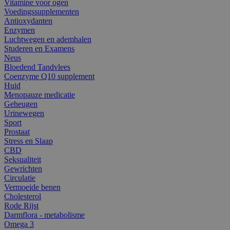
Vitamine voor ogen
Voedingssupplementen
Antioxydanten
Enzymen
Luchtwegen en ademhalen
Studeren en Examens
Neus
Bloedend Tandvlees
Coenzyme Q10 supplement
Huid
Menopauze medicatie
Geheugen
Urinewegen
Sport
Prostaat
Stress en Slaap
CBD
Seksualiteit
Gewrichten
Circulatie
Vermoeide benen
Cholesterol
Rode Rijst
Darmflora - metabolisme
Omega 3