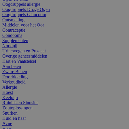
Oogdruppels allergie
Oogdruppels Droge Ogen
Oogdruppels Glaucoom
Ontsmetting
Middelen voor het Oor
Contraceptie
Condooms
Supplementen
Noodpil
Urinewegen en Prostaat
Overige geneesmiddelen
Hart en Vaatstelsel
Aambeien
Zware Benen
Doorbloeding
Verkoudheid
Allergie
Hoest
Keelpijn
Rhinitis en Sinusitis
Zoutoplossingen
Snurken
Huid en haar
Acne
Haar