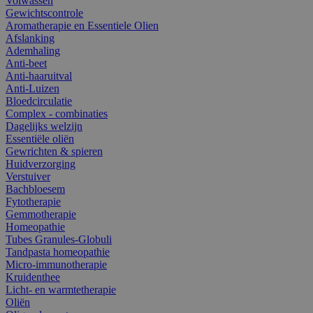
Volwassen
Gewichtscontrole
Aromatherapie en Essentiele Olien
Afslanking
Ademhaling
Anti-beet
Anti-haaruitval
Anti-Luizen
Bloedcirculatie
Complex - combinaties
Dagelijks welzijn
Essentiële oliën
Gewrichten & spieren
Huidverzorging
Verstuiver
Bachbloesem
Fytotherapie
Gemmotherapie
Homeopathie
Tubes Granules-Globuli
Tandpasta homeopathie
Micro-immunotherapie
Kruidenthee
Licht- en warmtetherapie
Oliën