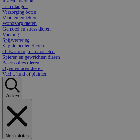
Insectenwerend
Tekentangen
Verzorging beten
Vlooien en teken
Wondzorg dieren
Gemoed en stress dieren
Voeding
Spijsvertering
Supplementen dieren
Ontworming en parasieten
Spieren en gewrichten dieren
Accessoires dieren
Ogen en oren dieren
Vacht, huid of pluimen
Zoeken
Menu sluiten