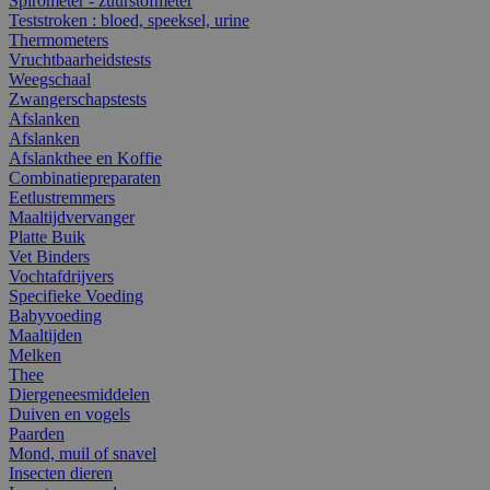
Spirometer - zuurstofmeter
Teststroken : bloed, speeksel, urine
Thermometers
Vruchtbaarheidstests
Weegschaal
Zwangerschapstests
Afslanken
Afslanken
Afslankthee en Koffie
Combinatiepreparaten
Eetlustremmers
Maaltijdvervanger
Platte Buik
Vet Binders
Vochtafdrijvers
Specifieke Voeding
Babyvoeding
Maaltijden
Melken
Thee
Diergeneesmiddelen
Duiven en vogels
Paarden
Mond, muil of snavel
Insecten dieren