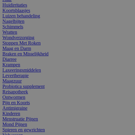
Huidirritaties
Koortsblaasjes
Luizen behandeling
Nagelbijten
Schimmels
Wratten
Wondverzorging
Stoppen Met Roken
Maag en Darm
Braken en Misselijkheid
Diarree
Krampen
Laxeeringsmiddelen
Levertherapie
Maagzuur
Probiotica supplement
Reisapotheek
Ontwormen
Pijn en Koorts
Antimigraine
Kinderen
Menstruatie Pijnen
Mond Pijnen
Spieren en gewrichten