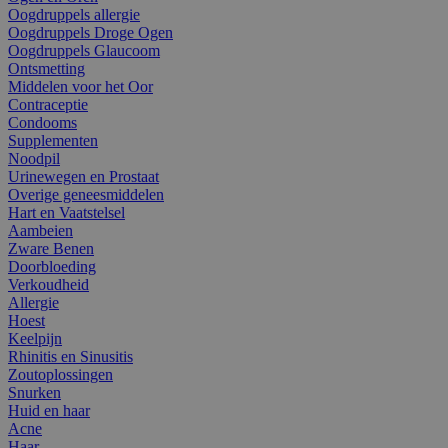
Oogdruppels allergie
Oogdruppels Droge Ogen
Oogdruppels Glaucoom
Ontsmetting
Middelen voor het Oor
Contraceptie
Condooms
Supplementen
Noodpil
Urinewegen en Prostaat
Overige geneesmiddelen
Hart en Vaatstelsel
Aambeien
Zware Benen
Doorbloeding
Verkoudheid
Allergie
Hoest
Keelpijn
Rhinitis en Sinusitis
Zoutoplossingen
Snurken
Huid en haar
Acne
Haar