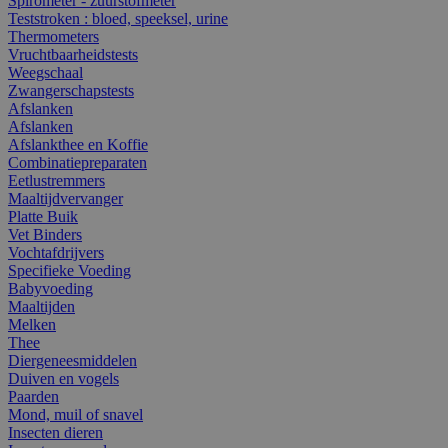
Spirometer - zuurstofmeter
Teststroken : bloed, speeksel, urine
Thermometers
Vruchtbaarheidstests
Weegschaal
Zwangerschapstests
Afslanken
Afslanken
Afslankthee en Koffie
Combinatiepreparaten
Eetlustremmers
Maaltijdvervanger
Platte Buik
Vet Binders
Vochtafdrijvers
Specifieke Voeding
Babyvoeding
Maaltijden
Melken
Thee
Diergeneesmiddelen
Duiven en vogels
Paarden
Mond, muil of snavel
Insecten dieren