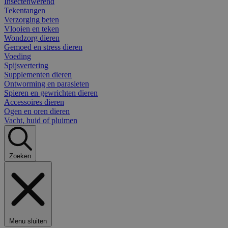
Insectenwerend
Tekentangen
Verzorging beten
Vlooien en teken
Wondzorg dieren
Gemoed en stress dieren
Voeding
Spijsvertering
Supplementen dieren
Ontworming en parasieten
Spieren en gewrichten dieren
Accessoires dieren
Ogen en oren dieren
Vacht, huid of pluimen
Zoeken
Menu sluiten