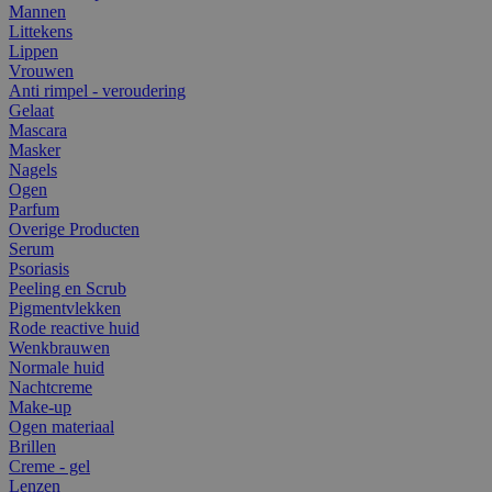
Mannen
Littekens
Lippen
Vrouwen
Anti rimpel - veroudering
Gelaat
Mascara
Masker
Nagels
Ogen
Parfum
Overige Producten
Serum
Psoriasis
Peeling en Scrub
Pigmentvlekken
Rode reactive huid
Wenkbrauwen
Normale huid
Nachtcreme
Make-up
Ogen materiaal
Brillen
Creme - gel
Lenzen