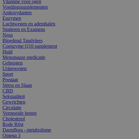
Vitamine voor ogen
Voedingssupplementen
Antioxydanten
Enzymen
Luchtwegen en ademhalen
Studeren en Examens
Neus
Bloedend Tandvlees
Coenzyme Q10 supplement
Huid
Menopauze medicatie
Geheugen
Urinewegen
Sport
Prostaat
Stress en Slaap
CBD
Seksualiteit
Gewrichten
Circulatie
Vermoeide benen
Cholesterol
Rode Rijst
Darmflora - metabolisme
Omega 3