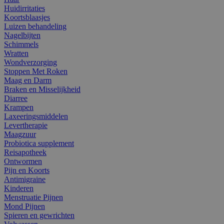
Huidirritaties
Koortsblaasjes
Luizen behandeling
Nagelbijten
Schimmels
Wratten
Wondverzorging
Stoppen Met Roken
Maag en Darm
Braken en Misselijkheid
Diarree
Krampen
Laxeeringsmiddelen
Levertherapie
Maagzuur
Probiotica supplement
Reisapotheek
Ontwormen
Pijn en Koorts
Antimigraine
Kinderen
Menstruatie Pijnen
Mond Pijnen
Spieren en gewrichten