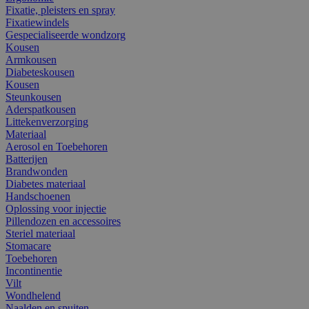
Fixatie, pleisters en spray
Fixatiewindels
Gespecialiseerde wondzorg
Kousen
Armkousen
Diabeteskousen
Kousen
Steunkousen
Aderspatkousen
Littekenverzorging
Materiaal
Aerosol en Toebehoren
Batterijen
Brandwonden
Diabetes materiaal
Handschoenen
Oplossing voor injectie
Pillendozen en accessoires
Steriel materiaal
Stomacare
Toebehoren
Incontinentie
Vilt
Wondhelend
Naalden en spuiten