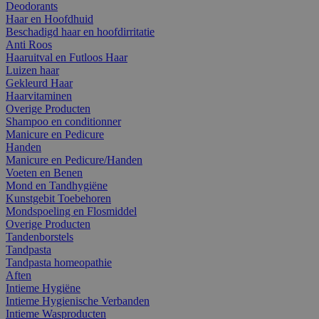
Deodorants
Haar en Hoofdhuid
Beschadigd haar en hoofdirritatie
Anti Roos
Haaruitval en Futloos Haar
Luizen haar
Gekleurd Haar
Haarvitaminen
Overige Producten
Shampoo en conditionner
Manicure en Pedicure
Handen
Manicure en Pedicure/Handen
Voeten en Benen
Mond en Tandhygiëne
Kunstgebit Toebehoren
Mondspoeling en Flosmiddel
Overige Producten
Tandenborstels
Tandpasta
Tandpasta homeopathie
Aften
Intieme Hygiëne
Intieme Hygienische Verbanden
Intieme Wasproducten