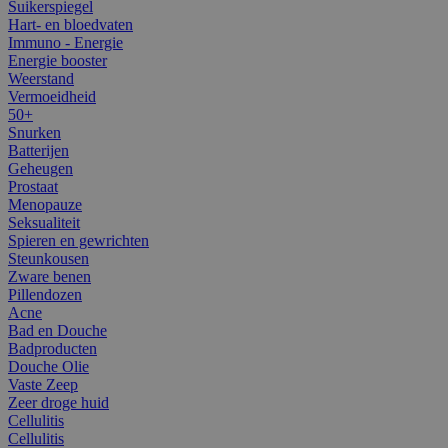
Suikerspiegel
Hart- en bloedvaten
Immuno - Energie
Energie booster
Weerstand
Vermoeidheid
50+
Snurken
Batterijen
Geheugen
Prostaat
Menopauze
Seksualiteit
Spieren en gewrichten
Steunkousen
Zware benen
Pillendozen
Acne
Bad en Douche
Badproducten
Douche Olie
Vaste Zeep
Zeer droge huid
Cellulitis
Cellulitis