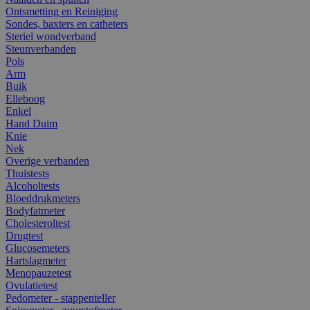
Ontsmetting en Reiniging
Sondes, baxters en catheters
Steriel wondverband
Steunverbanden
Pols
Arm
Buik
Elleboog
Enkel
Hand Duim
Knie
Nek
Overige verbanden
Thuistests
Alcoholtests
Bloeddrukmeters
Bodyfatmeter
Cholesteroltest
Drugtest
Glucosemeters
Hartslagmeter
Menopauzetest
Ovulatietest
Pedometer - stappenteller