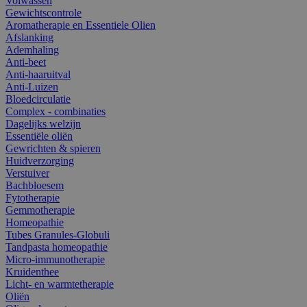
Volwassen
Gewichtscontrole
Aromatherapie en Essentiele Olien
Afslanking
Ademhaling
Anti-beet
Anti-haaruitval
Anti-Luizen
Bloedcirculatie
Complex - combinaties
Dagelijks welzijn
Essentiële oliën
Gewrichten & spieren
Huidverzorging
Verstuiver
Bachbloesem
Fytotherapie
Gemmotherapie
Homeopathie
Tubes Granules-Globuli
Tandpasta homeopathie
Micro-immunotherapie
Kruidenthee
Licht- en warmtetherapie
Oliën