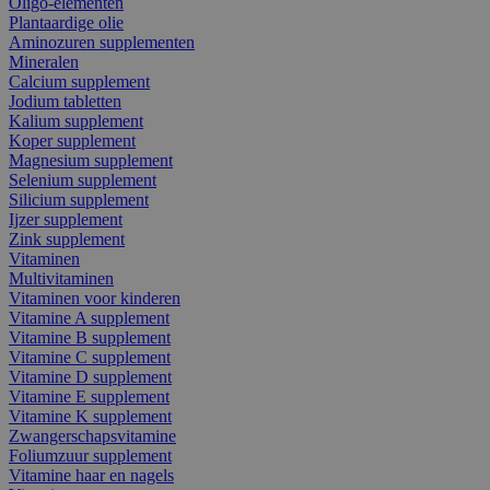
Oligo-elementen
Plantaardige olie
Aminozuren supplementen
Mineralen
Calcium supplement
Jodium tabletten
Kalium supplement
Koper supplement
Magnesium supplement
Selenium supplement
Silicium supplement
Ijzer supplement
Zink supplement
Vitaminen
Multivitaminen
Vitaminen voor kinderen
Vitamine A supplement
Vitamine B supplement
Vitamine C supplement
Vitamine D supplement
Vitamine E supplement
Vitamine K supplement
Zwangerschapsvitamine
Foliumzuur supplement
Vitamine haar en nagels