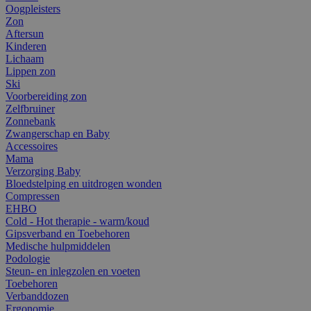
Oogpleisters
Zon
Aftersun
Kinderen
Lichaam
Lippen zon
Ski
Voorbereiding zon
Zelfbruiner
Zonnebank
Zwangerschap en Baby
Accessoires
Mama
Verzorging Baby
Bloedstelping en uitdrogen wonden
Compressen
EHBO
Cold - Hot therapie - warm/koud
Gipsverband en Toebehoren
Medische hulpmiddelen
Podologie
Steun- en inlegzolen en voeten
Toebehoren
Verbanddozen
Ergonomie