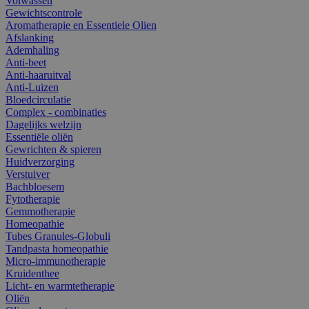
Volwassen
Gewichtscontrole
Aromatherapie en Essentiele Olien
Afslanking
Ademhaling
Anti-beet
Anti-haaruitval
Anti-Luizen
Bloedcirculatie
Complex - combinaties
Dagelijks welzijn
Essentiële oliën
Gewrichten & spieren
Huidverzorging
Verstuiver
Bachbloesem
Fytotherapie
Gemmotherapie
Homeopathie
Tubes Granules-Globuli
Tandpasta homeopathie
Micro-immunotherapie
Kruidenthee
Licht- en warmtetherapie
Oliën