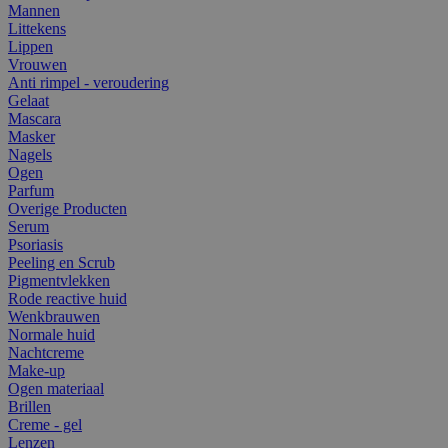
Mannen
Littekens
Lippen
Vrouwen
Anti rimpel - veroudering
Gelaat
Mascara
Masker
Nagels
Ogen
Parfum
Overige Producten
Serum
Psoriasis
Peeling en Scrub
Pigmentvlekken
Rode reactive huid
Wenkbrauwen
Normale huid
Nachtcreme
Make-up
Ogen materiaal
Brillen
Creme - gel
Lenzen