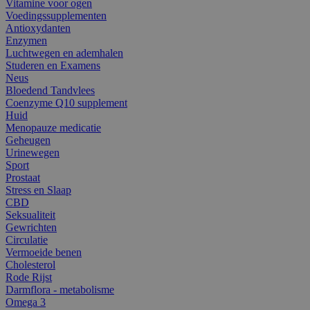
Vitamine voor ogen
Voedingssupplementen
Antioxydanten
Enzymen
Luchtwegen en ademhalen
Studeren en Examens
Neus
Bloedend Tandvlees
Coenzyme Q10 supplement
Huid
Menopauze medicatie
Geheugen
Urinewegen
Sport
Prostaat
Stress en Slaap
CBD
Seksualiteit
Gewrichten
Circulatie
Vermoeide benen
Cholesterol
Rode Rijst
Darmflora - metabolisme
Omega 3