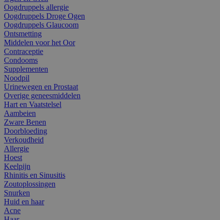
Oogdruppels allergie
Oogdruppels Droge Ogen
Oogdruppels Glaucoom
Ontsmetting
Middelen voor het Oor
Contraceptie
Condooms
Supplementen
Noodpil
Urinewegen en Prostaat
Overige geneesmiddelen
Hart en Vaatstelsel
Aambeien
Zware Benen
Doorbloeding
Verkoudheid
Allergie
Hoest
Keelpijn
Rhinitis en Sinusitis
Zoutoplossingen
Snurken
Huid en haar
Acne
Haar