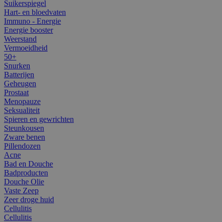
Suikerspiegel
Hart- en bloedvaten
Immuno - Energie
Energie booster
Weerstand
Vermoeidheid
50+
Snurken
Batterijen
Geheugen
Prostaat
Menopauze
Seksualiteit
Spieren en gewrichten
Steunkousen
Zware benen
Pillendozen
Acne
Bad en Douche
Badproducten
Douche Olie
Vaste Zeep
Zeer droge huid
Cellulitis
Cellulitis