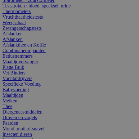
Spirometer - zuurstofmeter
Teststroken : bloed, speeksel, urine
Thermometers
Vruchtbaarheidstests
Weegschaal
Zwangerschapstests
Afslanken
Afslanken
Afslankthee en Koffie
Combinatiepreparaten
Eetlustremmers
Maaltijdvervanger
Platte Buik
Vet Binders
Vochtafdrijvers
Specifieke Voeding
Babyvoeding
Maaltijden
Melken
Thee
Diergeneesmiddelen
Duiven en vogels
Paarden
Mond, muil of snavel
Insecten dieren