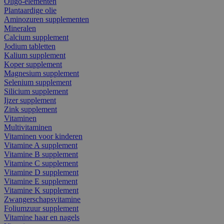
Oligo-elementen
Plantaardige olie
Aminozuren supplementen
Mineralen
Calcium supplement
Jodium tabletten
Kalium supplement
Koper supplement
Magnesium supplement
Selenium supplement
Silicium supplement
Ijzer supplement
Zink supplement
Vitaminen
Multivitaminen
Vitaminen voor kinderen
Vitamine A supplement
Vitamine B supplement
Vitamine C supplement
Vitamine D supplement
Vitamine E supplement
Vitamine K supplement
Zwangerschapsvitamine
Foliumzuur supplement
Vitamine haar en nagels