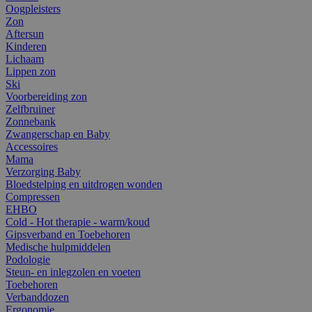
Oogpleisters
Zon
Aftersun
Kinderen
Lichaam
Lippen zon
Ski
Voorbereiding zon
Zelfbruiner
Zonnebank
Zwangerschap en Baby
Accessoires
Mama
Verzorging Baby
Bloedstelping en uitdrogen wonden
Compressen
EHBO
Cold - Hot therapie - warm/koud
Gipsverband en Toebehoren
Medische hulpmiddelen
Podologie
Steun- en inlegzolen en voeten
Toebehoren
Verbanddozen
Ergonomie