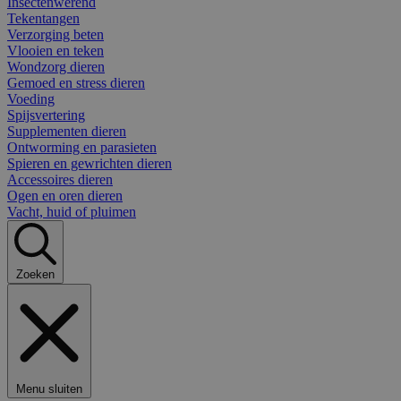
Insectenwerend
Tekentangen
Verzorging beten
Vlooien en teken
Wondzorg dieren
Gemoed en stress dieren
Voeding
Spijsvertering
Supplementen dieren
Ontworming en parasieten
Spieren en gewrichten dieren
Accessoires dieren
Ogen en oren dieren
Vacht, huid of pluimen
Zoeken
Menu sluiten