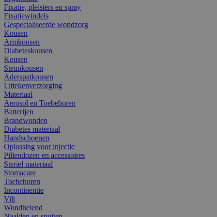
Fixatie, pleisters en spray
Fixatiewindels
Gespecialiseerde wondzorg
Kousen
Armkousen
Diabeteskousen
Kousen
Steunkousen
Aderspatkousen
Littekenverzorging
Materiaal
Aerosol en Toebehoren
Batterijen
Brandwonden
Diabetes materiaal
Handschoenen
Oplossing voor injectie
Pillendozen en accessoires
Steriel materiaal
Stomacare
Toebehoren
Incontinentie
Vilt
Wondhelend
Naalden en spuiten