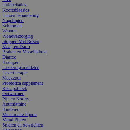
Huidirritaties
Koortsblaasjes
Luizen behandeling
Nagelbijten
Schimmels
Wratten
Wondverzorging
Stoppen Met Roken
Maag en Darm
Braken en Misselijkheid
Diarree
Krampen
Laxeeringsmiddelen
Levertherapie
Maagzuur
Probiotica supplement
Reisapotheek
Ontwormen
Pijn en Koorts
Antimigraine
Kinderen
Menstruatie Pijnen
Mond Pijnen
Spieren en gewrichten