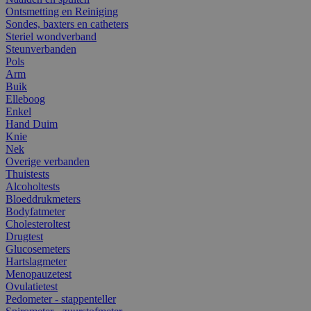
Ontsmetting en Reiniging
Sondes, baxters en catheters
Steriel wondverband
Steunverbanden
Pols
Arm
Buik
Elleboog
Enkel
Hand Duim
Knie
Nek
Overige verbanden
Thuistests
Alcoholtests
Bloeddrukmeters
Bodyfatmeter
Cholesteroltest
Drugtest
Glucosemeters
Hartslagmeter
Menopauzetest
Ovulatietest
Pedometer - stappenteller