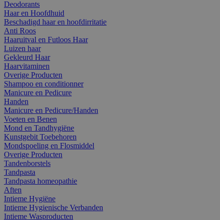
Deodorants
Haar en Hoofdhuid
Beschadigd haar en hoofdirritatie
Anti Roos
Haaruitval en Futloos Haar
Luizen haar
Gekleurd Haar
Haarvitaminen
Overige Producten
Shampoo en conditionner
Manicure en Pedicure
Handen
Manicure en Pedicure/Handen
Voeten en Benen
Mond en Tandhygiëne
Kunstgebit Toebehoren
Mondspoeling en Flosmiddel
Overige Producten
Tandenborstels
Tandpasta
Tandpasta homeopathie
Aften
Intieme Hygiëne
Intieme Hygienische Verbanden
Intieme Wasproducten