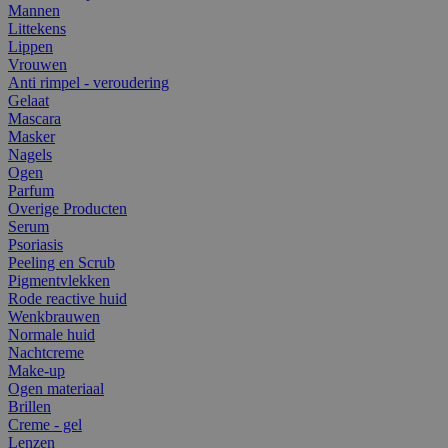
Mannen
Littekens
Lippen
Vrouwen
Anti rimpel - veroudering
Gelaat
Mascara
Masker
Nagels
Ogen
Parfum
Overige Producten
Serum
Psoriasis
Peeling en Scrub
Pigmentvlekken
Rode reactive huid
Wenkbrauwen
Normale huid
Nachtcreme
Make-up
Ogen materiaal
Brillen
Creme - gel
Lenzen