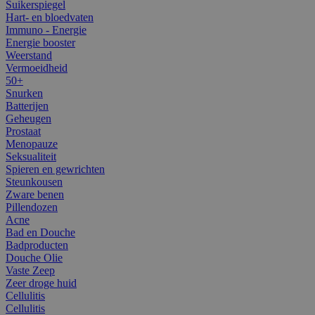
Suikerspiegel
Hart- en bloedvaten
Immuno - Energie
Energie booster
Weerstand
Vermoeidheid
50+
Snurken
Batterijen
Geheugen
Prostaat
Menopauze
Seksualiteit
Spieren en gewrichten
Steunkousen
Zware benen
Pillendozen
Acne
Bad en Douche
Badproducten
Douche Olie
Vaste Zeep
Zeer droge huid
Cellulitis
Cellulitis