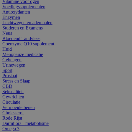
Vitamine voor ogen
Voedingssupplementen
Antioxydanten
Enzymen
Luchtwegen en ademhalen
Studeren en Examens
Neus
Bloedend Tandvlees
Coenzyme Q10 supplement
Huid
Menopauze medicatie
Geheugen
Urinewegen
Sport
Prostaat
Stress en Slaap
CBD
Seksualiteit
Gewrichten
Circulatie
Vermoeide benen
Cholesterol
Rode Rijst
Darmflora - metabolisme
Omega 3