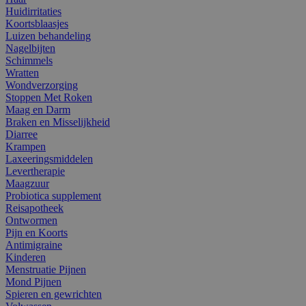
Huidirritaties
Koortsblaasjes
Luizen behandeling
Nagelbijten
Schimmels
Wratten
Wondverzorging
Stoppen Met Roken
Maag en Darm
Braken en Misselijkheid
Diarree
Krampen
Laxeeringsmiddelen
Levertherapie
Maagzuur
Probiotica supplement
Reisapotheek
Ontwormen
Pijn en Koorts
Antimigraine
Kinderen
Menstruatie Pijnen
Mond Pijnen
Spieren en gewrichten