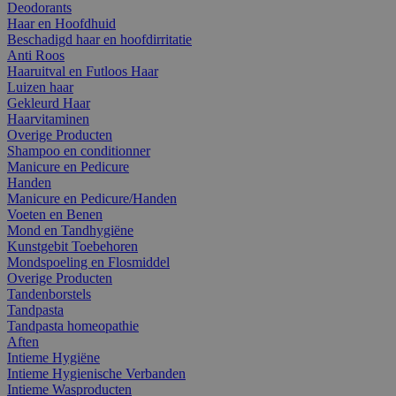
Deodorants
Haar en Hoofdhuid
Beschadigd haar en hoofdirritatie
Anti Roos
Haaruitval en Futloos Haar
Luizen haar
Gekleurd Haar
Haarvitaminen
Overige Producten
Shampoo en conditionner
Manicure en Pedicure
Handen
Manicure en Pedicure/Handen
Voeten en Benen
Mond en Tandhygiëne
Kunstgebit Toebehoren
Mondspoeling en Flosmiddel
Overige Producten
Tandenborstels
Tandpasta
Tandpasta homeopathie
Aften
Intieme Hygiëne
Intieme Hygienische Verbanden
Intieme Wasproducten