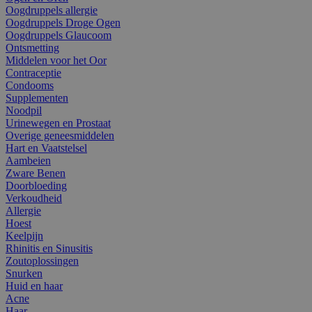
Oogdruppels allergie
Oogdruppels Droge Ogen
Oogdruppels Glaucoom
Ontsmetting
Middelen voor het Oor
Contraceptie
Condooms
Supplementen
Noodpil
Urinewegen en Prostaat
Overige geneesmiddelen
Hart en Vaatstelsel
Aambeien
Zware Benen
Doorbloeding
Verkoudheid
Allergie
Hoest
Keelpijn
Rhinitis en Sinusitis
Zoutoplossingen
Snurken
Huid en haar
Acne
Haar