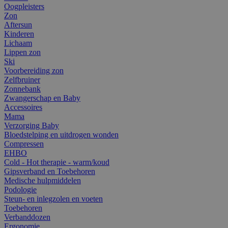
Oogpleisters
Zon
Aftersun
Kinderen
Lichaam
Lippen zon
Ski
Voorbereiding zon
Zelfbruiner
Zonnebank
Zwangerschap en Baby
Accessoires
Mama
Verzorging Baby
Bloedstelping en uitdrogen wonden
Compressen
EHBO
Cold - Hot therapie - warm/koud
Gipsverband en Toebehoren
Medische hulpmiddelen
Podologie
Steun- en inlegzolen en voeten
Toebehoren
Verbanddozen
Ergonomie