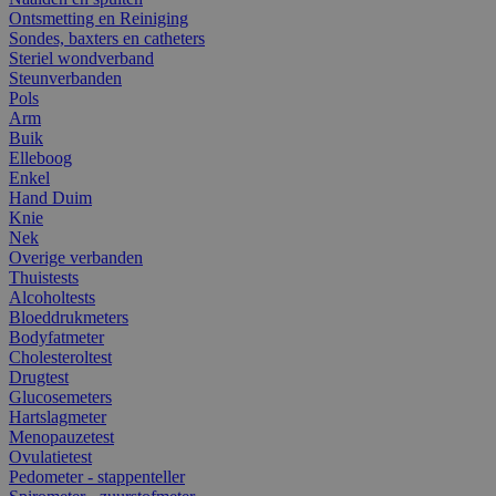
Ontsmetting en Reiniging
Sondes, baxters en catheters
Steriel wondverband
Steunverbanden
Pols
Arm
Buik
Elleboog
Enkel
Hand Duim
Knie
Nek
Overige verbanden
Thuistests
Alcoholtests
Bloeddrukmeters
Bodyfatmeter
Cholesteroltest
Drugtest
Glucosemeters
Hartslagmeter
Menopauzetest
Ovulatietest
Pedometer - stappenteller