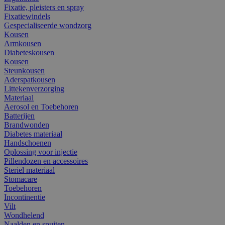
Fixatie, pleisters en spray
Fixatiewindels
Gespecialiseerde wondzorg
Kousen
Armkousen
Diabeteskousen
Kousen
Steunkousen
Aderspatkousen
Littekenverzorging
Materiaal
Aerosol en Toebehoren
Batterijen
Brandwonden
Diabetes materiaal
Handschoenen
Oplossing voor injectie
Pillendozen en accessoires
Steriel materiaal
Stomacare
Toebehoren
Incontinentie
Vilt
Wondhelend
Naalden en spuiten