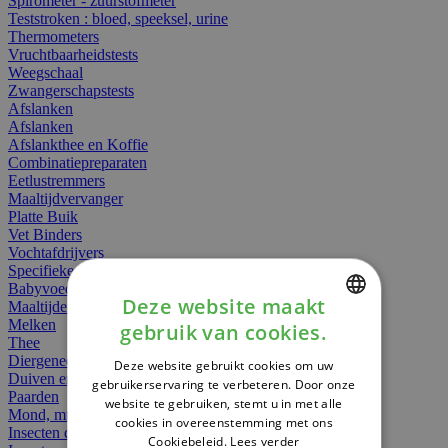
Spirometer - zuurstofmeter
Teststroken : bloed, speeksel, urine
Thermometers
Vruchtbaarheidstests
Weegschaal
Zwangerschapstests
Afslanken
Afslanken
Afslankthee en Koffie
Combinatiepreparaten
Eetlustremmers
Maaltijdvervanger
Platte Buik
Vet Binders
Vochtafdrijvers
Specifieke Voeding
Babyvoeding
Deze website maakt
Maaltijden
Melken
gebruik van cookies.
DUTCH
Thee
Diergeneesmiddelen
Deze website gebruikt cookies om uw
FRENCH
Duiven en vogels
gebruikerservaring te verbeteren. Door onze
Paarden
website te gebruiken, stemt u in met alle
ENGLISH
Mond, muil of snavel
cookies in overeenstemming met ons
Insecten dieren
Cookiebeleid.
Lees verder