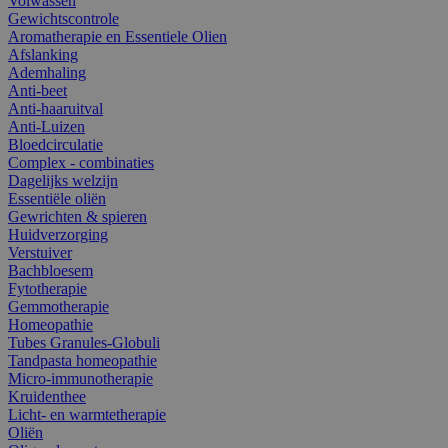
Volwassen
Gewichtscontrole
Aromatherapie en Essentiele Olien
Afslanking
Ademhaling
Anti-beet
Anti-haaruitval
Anti-Luizen
Bloedcirculatie
Complex - combinaties
Dagelijks welzijn
Essentiële oliën
Gewrichten & spieren
Huidverzorging
Verstuiver
Bachbloesem
Fytotherapie
Gemmotherapie
Homeopathie
Tubes Granules-Globuli
Tandpasta homeopathie
Micro-immunotherapie
Kruidenthee
Licht- en warmtetherapie
Oliën