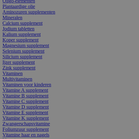
Oligo-elementen
Plantaardige olie
Aminozuren supplementen
Mineralen
Calcium supplement
Jodium tabletten
Kalium supplement
Koper supplement
Magnesium supplement
Selenium supplement
Silicium supplement
Ijzer supplement
Zink supplement
Vitaminen
Multivitaminen
Vitaminen voor kinderen
Vitamine A supplement
Vitamine B supplement
Vitamine C supplement
Vitamine D supplement
Vitamine E supplement
Vitamine K supplement
Zwangerschapsvitamine
Foliumzuur supplement
Vitamine haar en nagels