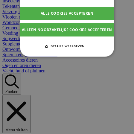
Insectenwerend
Tekentangen
Verzorging beten
ALLE COOKIES ACCEPTEREN
Vlooien en teken
Wondzorg dieren
Gemoed en stress dieren
ALLEEN NOODZAKELIJKE COOKIES ACCEPTEREN
Voeding
Spijsvertering
Supplementen dieren
DETAILS WEERGEVEN
Ontworming en parasieten
Spieren en gewrichten dieren
STRIKT NOODZAKELIJKE
Accessoires dieren
COOKIES
Ogen en oren dieren
Vacht, huid of pluimen
PRESTATIE COOKIES
TARGETING COOKIES
Zoeken
FUNCTIONELE COOKIES
Strikt noodzakelijke cookies
Menu sluiten