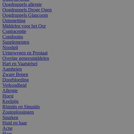
Oogdruppels allergie
Oogdruppels Droge Ogen
Oogdruppels Glaucoom
Ontsmetting
Middelen voor het Oor
Contraceptie
Condooms
Supplementen
Noodpil
Urinewegen en Prostaat
Overige geneesmiddelen
Hart en Vaatstelsel
Aambeien
Zware Benen
Doorbloeding
Verkoudheid
Allergie
Hoest
Keelpijn
Rhinitis en Sinusitis
Zoutoplossingen
Snurken
Huid en haar
Acne
Haar