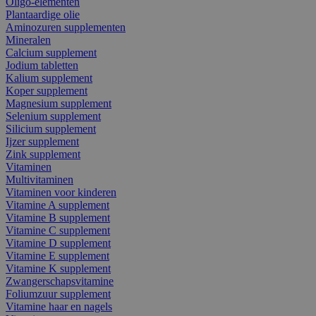
Oligo-elementen
Plantaardige olie
Aminozuren supplementen
Mineralen
Calcium supplement
Jodium tabletten
Kalium supplement
Koper supplement
Magnesium supplement
Selenium supplement
Silicium supplement
Ijzer supplement
Zink supplement
Vitaminen
Multivitaminen
Vitaminen voor kinderen
Vitamine A supplement
Vitamine B supplement
Vitamine C supplement
Vitamine D supplement
Vitamine E supplement
Vitamine K supplement
Zwangerschapsvitamine
Foliumzuur supplement
Vitamine haar en nagels