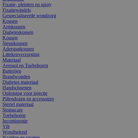
Fixatie, pleisters en spray
Fixatiewindels
Gespecialiseerde wondzorg
Kousen
Armkousen
Diabeteskousen
Kousen
Steunkousen
Aderspatkousen
Littekenverzorging
Materiaal
Aerosol en Toebehoren
Batterijen
Brandwonden
Diabetes materiaal
Handschoenen
Oplossing voor injectie
Pillendozen en accessoires
Steriel materiaal
Stomacare
Toebehoren
Incontinentie
Vilt
Wondhelend
Naalden en spuiten