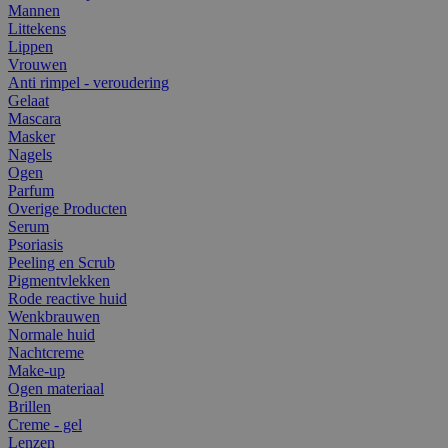
Mannen
Littekens
Lippen
Vrouwen
Anti rimpel - veroudering
Gelaat
Mascara
Masker
Nagels
Ogen
Parfum
Overige Producten
Serum
Psoriasis
Peeling en Scrub
Pigmentvlekken
Rode reactive huid
Wenkbrauwen
Normale huid
Nachtcreme
Make-up
Ogen materiaal
Brillen
Creme - gel
Lenzen