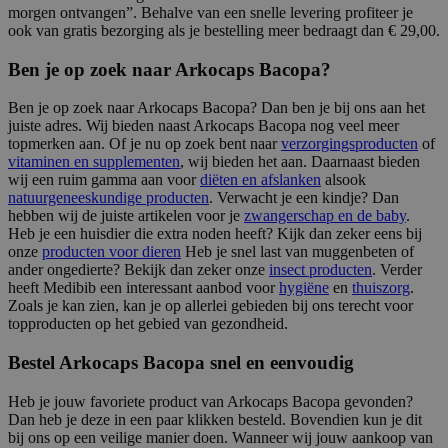
morgen ontvangen”. Behalve van een snelle levering profiteer je
ook van gratis bezorging als je bestelling meer bedraagt dan € 29,00.
Ben je op zoek naar Arkocaps Bacopa?
Ben je op zoek naar Arkocaps Bacopa? Dan ben je bij ons aan het
juiste adres. Wij bieden naast Arkocaps Bacopa nog veel meer
topmerken aan. Of je nu op zoek bent naar
verzorgingsproducten
of
vitaminen en supplementen
, wij bieden het aan. Daarnaast bieden
wij een ruim gamma aan voor
diëten en afslanken
alsook
natuurgeneeskundige producten
. Verwacht je een kindje? Dan
hebben wij de juiste artikelen voor je
zwangerschap en de baby
.
Heb je een huisdier die extra noden heeft? Kijk dan zeker eens bij
onze
producten voor dieren
Heb je snel last van muggenbeten of
ander ongedierte? Bekijk dan zeker onze
insect producten
. Verder
heeft Medibib een interessant aanbod voor
hygiëne
en
thuiszorg
.
Zoals je kan zien, kan je op allerlei gebieden bij ons terecht voor
topproducten op het gebied van gezondheid.
Bestel Arkocaps Bacopa snel en eenvoudig
Heb je jouw favoriete product van Arkocaps Bacopa gevonden?
Dan heb je deze in een paar klikken besteld. Bovendien kun je dit
bij ons op een veilige manier doen. Wanneer wij jouw aankoop van