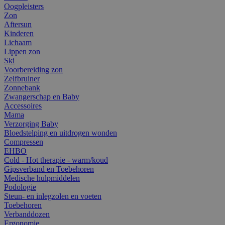
Oogpleisters
Zon
Aftersun
Kinderen
Lichaam
Lippen zon
Ski
Voorbereiding zon
Zelfbruiner
Zonnebank
Zwangerschap en Baby
Accessoires
Mama
Verzorging Baby
Bloedstelping en uitdrogen wonden
Compressen
EHBO
Cold - Hot therapie - warm/koud
Gipsverband en Toebehoren
Medische hulpmiddelen
Podologie
Steun- en inlegzolen en voeten
Toebehoren
Verbanddozen
Ergonomie