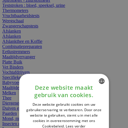
Spirometer - zuurstofmeter
Teststroken : bloed, speeksel, urine
Thermometers
Vruchtbaarheidstests
Weegschaal
Zwangerschapstests
Afslanken
Afslanken
Afslankthee en Koffie
Combinatiepreparaten
Eetlustremmers
Maaltijdvervanger
Platte Buik
Vet Binders
Vochtafdrijvers
Specifieke Voeding
Babyvoeding
Deze website maakt
Maaltijden
Melken
gebruik van cookies.
DUTCH
Thee
Diergeneesmiddelen
Deze website gebruikt cookies om uw
FRENCH
Duiven en vogels
gebruikerservaring te verbeteren. Door onze
Paarden
website te gebruiken, stemt u in met alle
ENGLISH
Mond, muil of snavel
cookies in overeenstemming met ons
Insecten dieren
Cookiebeleid.
Lees verder