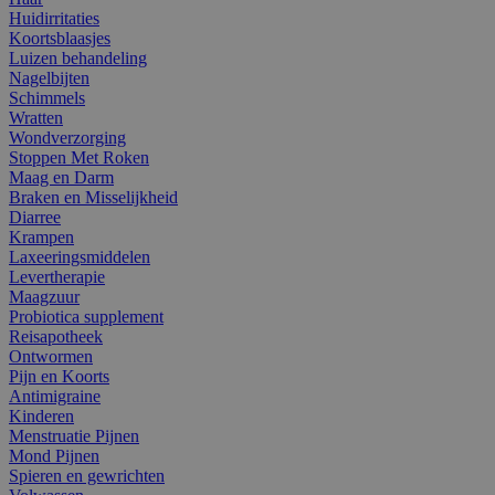
Huidirritaties
Koortsblaasjes
Luizen behandeling
Nagelbijten
Schimmels
Wratten
Wondverzorging
Stoppen Met Roken
Maag en Darm
Braken en Misselijkheid
Diarree
Krampen
Laxeeringsmiddelen
Levertherapie
Maagzuur
Probiotica supplement
Reisapotheek
Ontwormen
Pijn en Koorts
Antimigraine
Kinderen
Menstruatie Pijnen
Mond Pijnen
Spieren en gewrichten