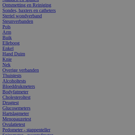
Ontsmetting en Reiniging
Sondes, baxters en catheters
Steriel wondverband
Steunverbanden
Pols
Arm
Buik
Elleboog
Enkel
Hand Duim
Knie
Nek
Overige verbanden
Thuistests
Alcoholtests
Bloeddrukmeters
Bodyfatmeter
Cholesteroltest
Drugtest
Glucosemeters
Hartslagmeter
Menopauzetest
Ovulatietest
Pedometer - stappenteller