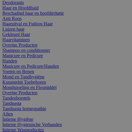
Deodorants
Haar en Hoofdhuid
Beschadigd haar en hoofdirritatie
Anti Roos
Haaruitval en Futloos Haar
Luizen haar
Gekleurd Haar
Haarvitaminen
Overige Producten
Shampoo en conditionner
Manicure en Pedicure
Handen
Manicure en Pedicure/Handen
Voeten en Benen
Mond en Tandhygiëne
Kunstgebit Toebehoren
Mondspoeling en Flosmiddel
Overige Producten
Tandenborstels
Tandpasta
Tandpasta homeopathie
Aften
Intieme Hygiëne
Intieme Hygienische Verbanden
Intieme Wasproducten