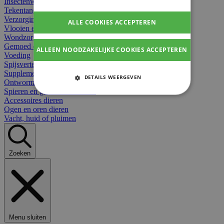
Insectenwerend
Tekentangen
Verzorging beten
ALLE COOKIES ACCEPTEREN
Vlooien en teken
Wondzorg dieren
Gemoed en stress dieren
ALLEEN NOODZAKELIJKE COOKIES ACCEPTEREN
Voeding
Spijsvertering
Supplementen dieren
DETAILS WEERGEVEN
Ontworming en parasieten
Spieren en gewrichten dieren
STRIKT NOODZAKELIJKE
Accessoires dieren
COOKIES
Ogen en oren dieren
Vacht, huid of pluimen
PRESTATIE COOKIES
TARGETING COOKIES
Zoeken
FUNCTIONELE COOKIES
Strikt noodzakelijke cookies
Menu sluiten