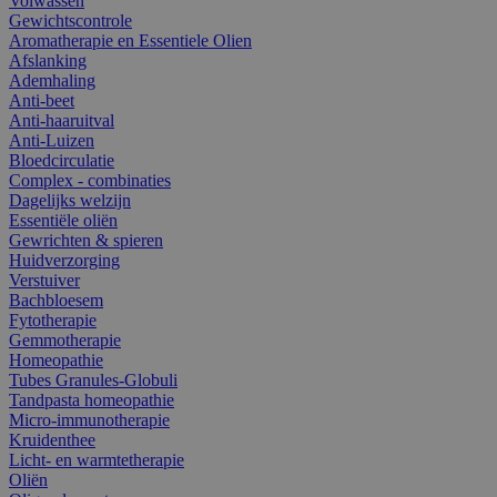
Volwassen
Gewichtscontrole
Aromatherapie en Essentiele Olien
Afslanking
Ademhaling
Anti-beet
Anti-haaruitval
Anti-Luizen
Bloedcirculatie
Complex - combinaties
Dagelijks welzijn
Essentiële oliën
Gewrichten & spieren
Huidverzorging
Verstuiver
Bachbloesem
Fytotherapie
Gemmotherapie
Homeopathie
Tubes Granules-Globuli
Tandpasta homeopathie
Micro-immunotherapie
Kruidenthee
Licht- en warmtetherapie
Oliën