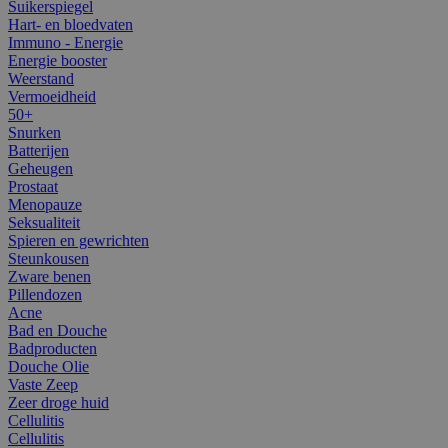
Suikerspiegel
Hart- en bloedvaten
Immuno - Energie
Energie booster
Weerstand
Vermoeidheid
50+
Snurken
Batterijen
Geheugen
Prostaat
Menopauze
Seksualiteit
Spieren en gewrichten
Steunkousen
Zware benen
Pillendozen
Acne
Bad en Douche
Badproducten
Douche Olie
Vaste Zeep
Zeer droge huid
Cellulitis
Cellulitis