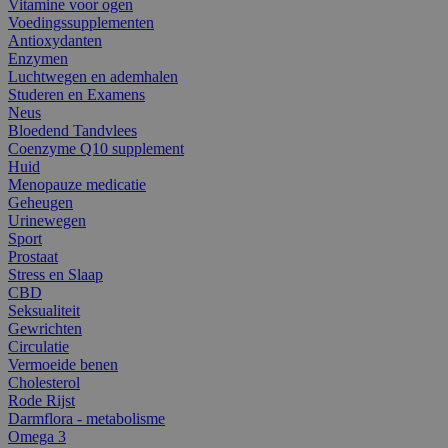
Vitamine voor ogen
Voedingssupplementen
Antioxydanten
Enzymen
Luchtwegen en ademhalen
Studeren en Examens
Neus
Bloedend Tandvlees
Coenzyme Q10 supplement
Huid
Menopauze medicatie
Geheugen
Urinewegen
Sport
Prostaat
Stress en Slaap
CBD
Seksualiteit
Gewrichten
Circulatie
Vermoeide benen
Cholesterol
Rode Rijst
Darmflora - metabolisme
Omega 3