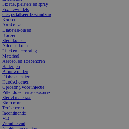
Fixatie, pleisters en spray
Fixatiewindels
Gespecialiseerde wondzorg
Kousen
Armkousen
Diabeteskousen
Kousen
Steunkousen
Aderspatkousen
Littekenverzorging
Materiaal
Aerosol en Toebehoren
Batterijen
Brandwonden
Diabetes materiaal
Handschoenen
Oplossing voor injectie
Pillendozen en accessoires
Steriel materiaal
Stomacare
Toebehoren
Incontinentie
Vilt
Wondhelend
Naalden en spuiten