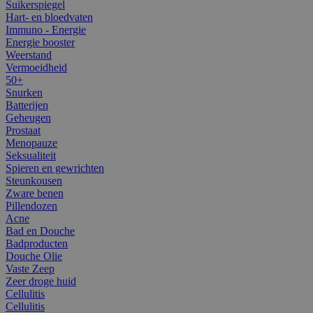
Suikerspiegel
Hart- en bloedvaten
Immuno - Energie
Energie booster
Weerstand
Vermoeidheid
50+
Snurken
Batterijen
Geheugen
Prostaat
Menopauze
Seksualiteit
Spieren en gewrichten
Steunkousen
Zware benen
Pillendozen
Acne
Bad en Douche
Badproducten
Douche Olie
Vaste Zeep
Zeer droge huid
Cellulitis
Cellulitis