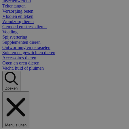
Insectenwerend
Tekentangen
Verzorging beten
Vlooien en teken
Wondzorg dieren
Gemoed en stress dieren
Voeding
Spijsvertering
Supplementen dieren
Ontworming en parasieten
Spieren en gewrichten dieren
Accessoires dieren
Ogen en oren dieren
Vacht, huid of pluimen
Zoeken
Menu sluiten