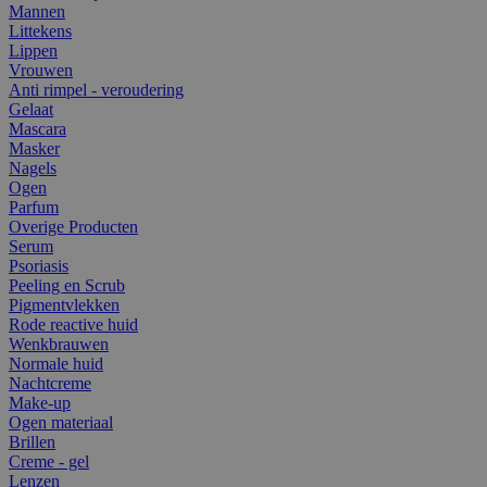
Mannen
Littekens
Lippen
Vrouwen
Anti rimpel - veroudering
Gelaat
Mascara
Masker
Nagels
Ogen
Parfum
Overige Producten
Serum
Psoriasis
Peeling en Scrub
Pigmentvlekken
Rode reactive huid
Wenkbrauwen
Normale huid
Nachtcreme
Make-up
Ogen materiaal
Brillen
Creme - gel
Lenzen