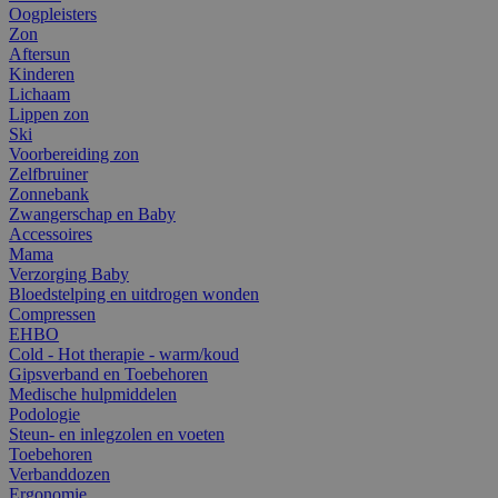
Oogpleisters
Zon
Aftersun
Kinderen
Lichaam
Lippen zon
Ski
Voorbereiding zon
Zelfbruiner
Zonnebank
Zwangerschap en Baby
Accessoires
Mama
Verzorging Baby
Bloedstelping en uitdrogen wonden
Compressen
EHBO
Cold - Hot therapie - warm/koud
Gipsverband en Toebehoren
Medische hulpmiddelen
Podologie
Steun- en inlegzolen en voeten
Toebehoren
Verbanddozen
Ergonomie