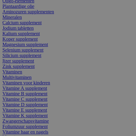
Oligo-elementen
Plantaardige olie
Aminozuren supplementen
Mineralen
Calcium supplement
Jodium tabletten
Kalium supplement
Koper supplement
Magnesium supplement
Selenium supplement
Silicium supplement
Ijzer supplement
Zink supplement
Vitaminen
Multivitaminen
Vitaminen voor kinderen
Vitamine A supplement
Vitamine B supplement
Vitamine C supplement
Vitamine D supplement
Vitamine E supplement
Vitamine K supplement
Zwangerschapsvitamine
Foliumzuur supplement
Vitamine haar en nagels