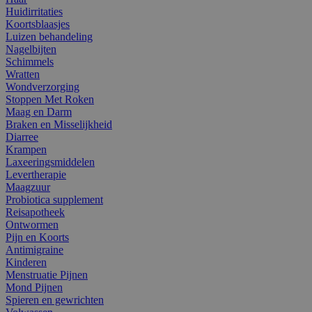
Huidirritaties
Koortsblaasjes
Luizen behandeling
Nagelbijten
Schimmels
Wratten
Wondverzorging
Stoppen Met Roken
Maag en Darm
Braken en Misselijkheid
Diarree
Krampen
Laxeeringsmiddelen
Levertherapie
Maagzuur
Probiotica supplement
Reisapotheek
Ontwormen
Pijn en Koorts
Antimigraine
Kinderen
Menstruatie Pijnen
Mond Pijnen
Spieren en gewrichten