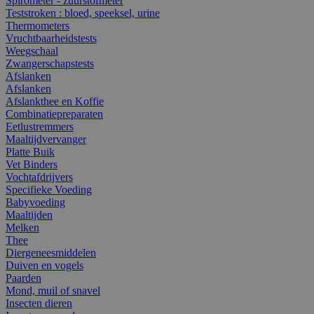
Spirometer - zuurstofmeter
Teststroken : bloed, speeksel, urine
Thermometers
Vruchtbaarheidstests
Weegschaal
Zwangerschapstests
Afslanken
Afslanken
Afslankthee en Koffie
Combinatiepreparaten
Eetlustremmers
Maaltijdvervanger
Platte Buik
Vet Binders
Vochtafdrijvers
Specifieke Voeding
Babyvoeding
Maaltijden
Melken
Thee
Diergeneesmiddelen
Duiven en vogels
Paarden
Mond, muil of snavel
Insecten dieren