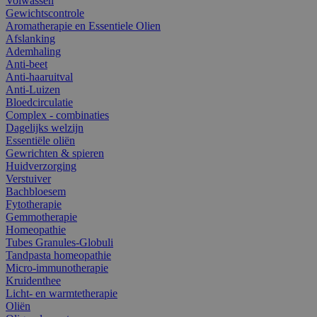
Volwassen
Gewichtscontrole
Aromatherapie en Essentiele Olien
Afslanking
Ademhaling
Anti-beet
Anti-haaruitval
Anti-Luizen
Bloedcirculatie
Complex - combinaties
Dagelijks welzijn
Essentiële oliën
Gewrichten & spieren
Huidverzorging
Verstuiver
Bachbloesem
Fytotherapie
Gemmotherapie
Homeopathie
Tubes Granules-Globuli
Tandpasta homeopathie
Micro-immunotherapie
Kruidenthee
Licht- en warmtetherapie
Oliën