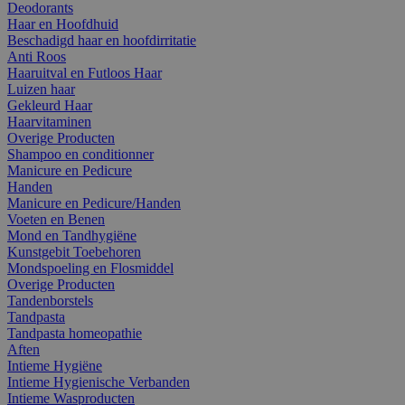
Deodorants
Haar en Hoofdhuid
Beschadigd haar en hoofdirritatie
Anti Roos
Haaruitval en Futloos Haar
Luizen haar
Gekleurd Haar
Haarvitaminen
Overige Producten
Shampoo en conditionner
Manicure en Pedicure
Handen
Manicure en Pedicure/Handen
Voeten en Benen
Mond en Tandhygiëne
Kunstgebit Toebehoren
Mondspoeling en Flosmiddel
Overige Producten
Tandenborstels
Tandpasta
Tandpasta homeopathie
Aften
Intieme Hygiëne
Intieme Hygienische Verbanden
Intieme Wasproducten