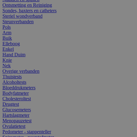
Ontsmetting en Reiniging
Sondes, baxters en catheters
Steriel wondverband
Steunverbanden
Pols
Arm
Buik
Elleboog
Enkel
Hand Duim
Knie
Nek
Overige verbanden
Thuistests
Alcoholtests
Bloeddrukmeters
Bodyfatmeter
Cholesteroltest
Drugtest
Glucosemeters
Hartslagmeter
Menopauzetest
Ovulatietest
Pedometer - stappenteller