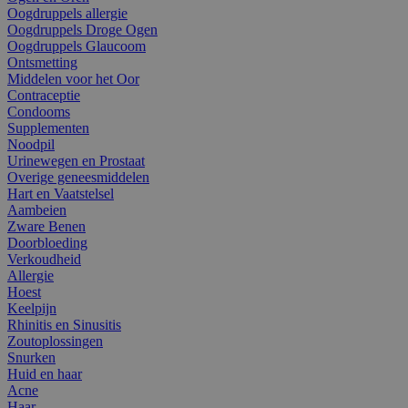
Oogdruppels allergie
Oogdruppels Droge Ogen
Oogdruppels Glaucoom
Ontsmetting
Middelen voor het Oor
Contraceptie
Condooms
Supplementen
Noodpil
Urinewegen en Prostaat
Overige geneesmiddelen
Hart en Vaatstelsel
Aambeien
Zware Benen
Doorbloeding
Verkoudheid
Allergie
Hoest
Keelpijn
Rhinitis en Sinusitis
Zoutoplossingen
Snurken
Huid en haar
Acne
Haar