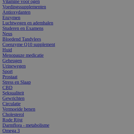
Vitamine voor ogen
Voedingssupplementen
Antioxydanten
Enzymen
Luchtwegen en ademhalen
Studeren en Examens
Neus
Bloedend Tandvlees
Coenzyme Q10 supplement
Huid
Menopauze medicatie
Geheugen
Urinewegen
Sport
Prostaat
Stress en Slaap
CBD
Seksualiteit
Gewrichten
Circulatie
Vermoeide benen
Cholesterol
Rode Rijst
Darmflora - metabolisme
Omega 3