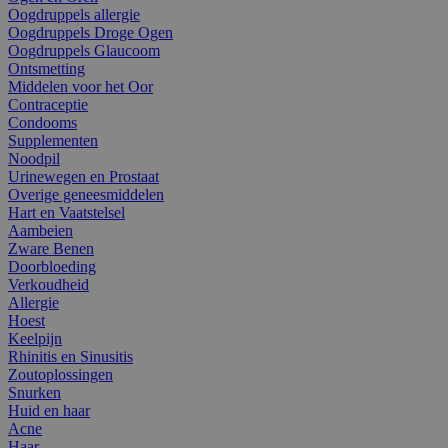
Oogdruppels allergie
Oogdruppels Droge Ogen
Oogdruppels Glaucoom
Ontsmetting
Middelen voor het Oor
Contraceptie
Condooms
Supplementen
Noodpil
Urinewegen en Prostaat
Overige geneesmiddelen
Hart en Vaatstelsel
Aambeien
Zware Benen
Doorbloeding
Verkoudheid
Allergie
Hoest
Keelpijn
Rhinitis en Sinusitis
Zoutoplossingen
Snurken
Huid en haar
Acne
Haar