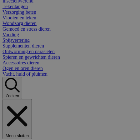
Insectenwerend
Tekentangen
Verzorging beten
Vlooien en teken
Wondzorg dieren
Gemoed en stress dieren
Voeding
Spijsvertering
Supplementen dieren
Ontworming en parasieten
Spieren en gewrichten dieren
Accessoires dieren
Ogen en oren dieren
Vacht, huid of pluimen
Zoeken
Menu sluiten