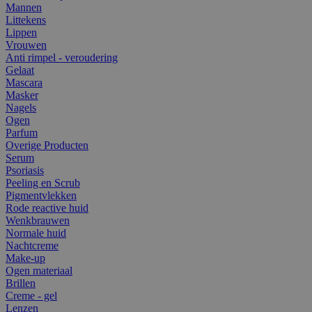
Mannen
Littekens
Lippen
Vrouwen
Anti rimpel - veroudering
Gelaat
Mascara
Masker
Nagels
Ogen
Parfum
Overige Producten
Serum
Psoriasis
Peeling en Scrub
Pigmentvlekken
Rode reactive huid
Wenkbrauwen
Normale huid
Nachtcreme
Make-up
Ogen materiaal
Brillen
Creme - gel
Lenzen