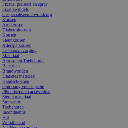
Fixatie, pleisters en spray
Fixatiewindels
Gespecialiseerde wondzorg
Kousen
Armkousen
Diabeteskousen
Kousen
Steunkousen
Aderspatkousen
Littekenverzorging
Materiaal
Aerosol en Toebehoren
Batterijen
Brandwonden
Diabetes materiaal
Handschoenen
Oplossing voor injectie
Pillendozen en accessoires
Steriel materiaal
Stomacare
Toebehoren
Incontinentie
Vilt
Wondhelend
Naalden en spuiten