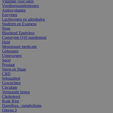
Vitamine voor ogen
Voedingssupplementen
Antioxydanten
Enzymen
Luchtwegen en ademhalen
Studeren en Examens
Neus
Bloedend Tandvlees
Coenzyme Q10 supplement
Huid
Menopauze medicatie
Geheugen
Urinewegen
Sport
Prostaat
Stress en Slaap
CBD
Seksualiteit
Gewrichten
Circulatie
Vermoeide benen
Cholesterol
Rode Rijst
Darmflora - metabolisme
Omega 3