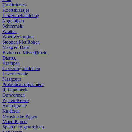
Huidirritaties
Koortsblaasjes
Luizen behandeling
Nagelbijten
Schimmels
Wratten
Wondverzorging
Stoppen Met Roken
Maag en Darm
Braken en Misselijkheid
Diarree
Krampen
Laxeeringsmiddelen
Levertherapie
Maagzuur
Probiotica supplement
Reisapotheek
Ontwormen
Pijn en Koorts
Antimigraine
Kinderen
Menstruatie Pijnen
Mond Pijnen
Spieren en gewrichten