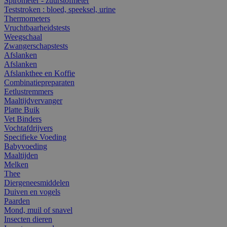
Spirometer - zuurstofmeter
Teststroken : bloed, speeksel, urine
Thermometers
Vruchtbaarheidstests
Weegschaal
Zwangerschapstests
Afslanken
Afslanken
Afslankthee en Koffie
Combinatiepreparaten
Eetlustremmers
Maaltijdvervanger
Platte Buik
Vet Binders
Vochtafdrijvers
Specifieke Voeding
Babyvoeding
Maaltijden
Melken
Thee
Diergeneesmiddelen
Duiven en vogels
Paarden
Mond, muil of snavel
Insecten dieren