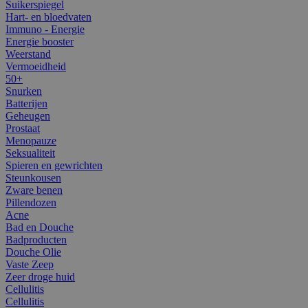
Suikerspiegel
Hart- en bloedvaten
Immuno - Energie
Energie booster
Weerstand
Vermoeidheid
50+
Snurken
Batterijen
Geheugen
Prostaat
Menopauze
Seksualiteit
Spieren en gewrichten
Steunkousen
Zware benen
Pillendozen
Acne
Bad en Douche
Badproducten
Douche Olie
Vaste Zeep
Zeer droge huid
Cellulitis
Cellulitis