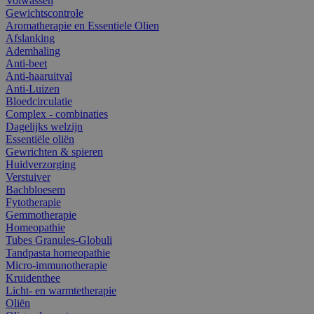
Volwassen
Gewichtscontrole
Aromatherapie en Essentiele Olien
Afslanking
Ademhaling
Anti-beet
Anti-haaruitval
Anti-Luizen
Bloedcirculatie
Complex - combinaties
Dagelijks welzijn
Essentiële oliën
Gewrichten & spieren
Huidverzorging
Verstuiver
Bachbloesem
Fytotherapie
Gemmotherapie
Homeopathie
Tubes Granules-Globuli
Tandpasta homeopathie
Micro-immunotherapie
Kruidenthee
Licht- en warmtetherapie
Oliën