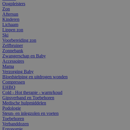
Oogpleisters
Zon
Aftersun
Kinderen
Lichaam
Lippen zon
Ski
Voorbereiding zon
Zelfbruiner
Zonnebank
Zwangerschap en Baby
Accessoires
Mama
Verzorging Baby
Bloedstelping en uitdrogen wonden
Compressen
EHBO
Cold - Hot therapie - warm/koud
Gipsverband en Toebehoren
Medische hulpmiddelen
Podologie
Steun- en inlegzolen en voeten
Toebehoren
Verbanddozen
Ergonomie