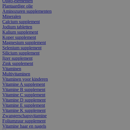
Oligo-elementen
Plantaardige olie
Aminozuren supplementen
Mineralen
Calcium supplement
Jodium tabletten
Kalium supplement
Koper supplement
Magnesium supplement
Selenium supplement
Silicium supplement
Ijzer supplement
Zink supplement
Vitaminen
Multivitaminen
Vitaminen voor kinderen
Vitamine A supplement
Vitamine B supplement
Vitamine C supplement
Vitamine D supplement
Vitamine E supplement
Vitamine K supplement
Zwangerschapsvitamine
Foliumzuur supplement
Vitamine haar en nagels