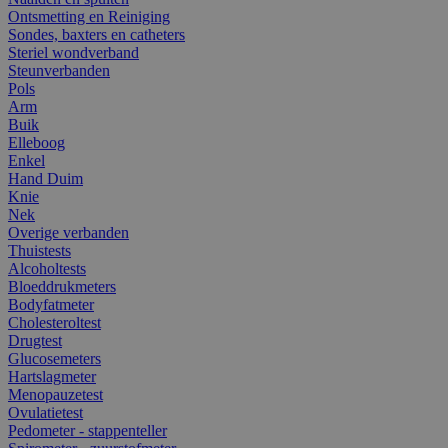
Ontsmetting en Reiniging
Sondes, baxters en catheters
Steriel wondverband
Steunverbanden
Pols
Arm
Buik
Elleboog
Enkel
Hand Duim
Knie
Nek
Overige verbanden
Thuistests
Alcoholtests
Bloeddrukmeters
Bodyfatmeter
Cholesteroltest
Drugtest
Glucosemeters
Hartslagmeter
Menopauzetest
Ovulatietest
Pedometer - stappenteller