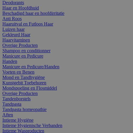
Deodorants
Haar en Hoofdhuid
Beschadigd haar en hoofdirritatie
Anti Roos
Haaruitval en Futloos Haar
Luizen haar
Gekleurd Haar
Haarvitaminen
Overige Producten
Shampoo en conditionner
Manicure en Pedicure
Handen
Manicure en Pedicure/Handen
Voeten en Benen
Mond en Tandhygiëne
Kunstgebit Toebehoren
Mondspoeling en Flosmiddel
Overige Producten
Tandenborstels
Tandpasta
Tandpasta homeopathie
Aften
Intieme Hygiëne
Intieme Hygienische Verbanden
Intieme Wasproducten