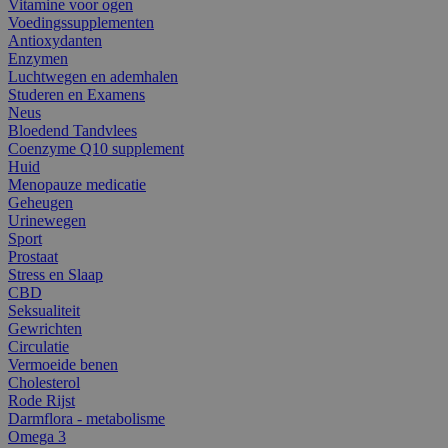
Vitamine voor ogen
Voedingssupplementen
Antioxydanten
Enzymen
Luchtwegen en ademhalen
Studeren en Examens
Neus
Bloedend Tandvlees
Coenzyme Q10 supplement
Huid
Menopauze medicatie
Geheugen
Urinewegen
Sport
Prostaat
Stress en Slaap
CBD
Seksualiteit
Gewrichten
Circulatie
Vermoeide benen
Cholesterol
Rode Rijst
Darmflora - metabolisme
Omega 3