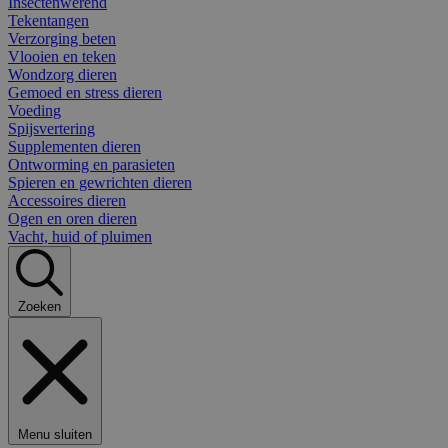
Insectenwerend
Tekentangen
Verzorging beten
Vlooien en teken
Wondzorg dieren
Gemoed en stress dieren
Voeding
Spijsvertering
Supplementen dieren
Ontworming en parasieten
Spieren en gewrichten dieren
Accessoires dieren
Ogen en oren dieren
Vacht, huid of pluimen
Zoeken
Menu sluiten