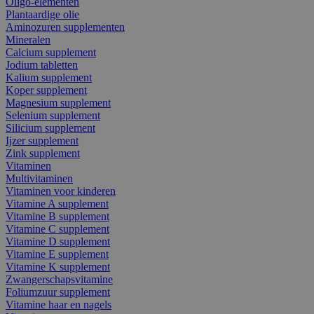
Oligo-elementen
Plantaardige olie
Aminozuren supplementen
Mineralen
Calcium supplement
Jodium tabletten
Kalium supplement
Koper supplement
Magnesium supplement
Selenium supplement
Silicium supplement
Ijzer supplement
Zink supplement
Vitaminen
Multivitaminen
Vitaminen voor kinderen
Vitamine A supplement
Vitamine B supplement
Vitamine C supplement
Vitamine D supplement
Vitamine E supplement
Vitamine K supplement
Zwangerschapsvitamine
Foliumzuur supplement
Vitamine haar en nagels