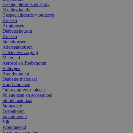
Fixatie, pleisters en spray
Fixatiewindels
Gespecialiseerde wondzorg
Kousen
Armkousen
Diabeteskousen
Kousen
Steunkousen
Aderspatkousen
Littekenverzorging
Materiaal
Aerosol en Toebehoren
Batterijen
Brandwonden
Diabetes materiaal
Handschoenen
Oplossing voor injectie
Pillendozen en accessoires
Steriel materiaal
Stomacare
Toebehoren
Incontinentie
Vilt
Wondhelend
Naalden en spuiten