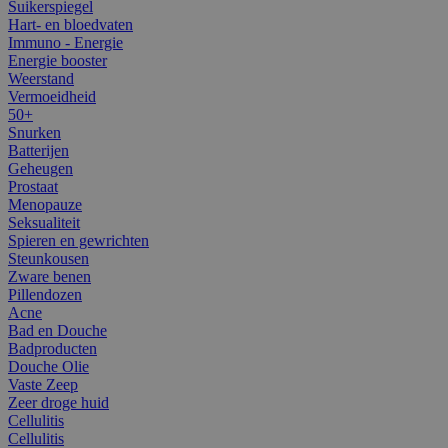
Suikerspiegel
Hart- en bloedvaten
Immuno - Energie
Energie booster
Weerstand
Vermoeidheid
50+
Snurken
Batterijen
Geheugen
Prostaat
Menopauze
Seksualiteit
Spieren en gewrichten
Steunkousen
Zware benen
Pillendozen
Acne
Bad en Douche
Badproducten
Douche Olie
Vaste Zeep
Zeer droge huid
Cellulitis
Cellulitis