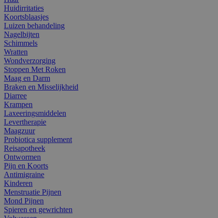
Huidirritaties
Koortsblaasjes
Luizen behandeling
Nagelbijten
Schimmels
Wratten
Wondverzorging
Stoppen Met Roken
Maag en Darm
Braken en Misselijkheid
Diarree
Krampen
Laxeeringsmiddelen
Levertherapie
Maagzuur
Probiotica supplement
Reisapotheek
Ontwormen
Pijn en Koorts
Antimigraine
Kinderen
Menstruatie Pijnen
Mond Pijnen
Spieren en gewrichten