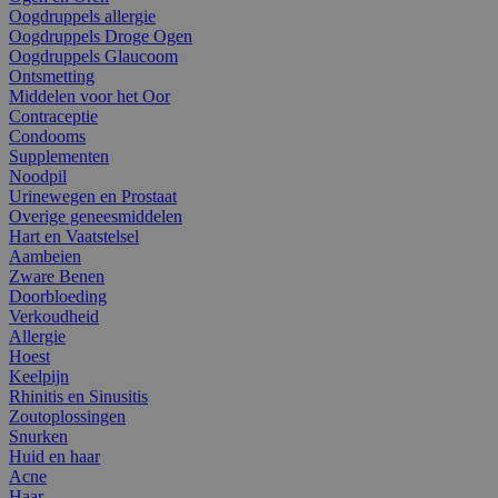
Oogdruppels allergie
Oogdruppels Droge Ogen
Oogdruppels Glaucoom
Ontsmetting
Middelen voor het Oor
Contraceptie
Condooms
Supplementen
Noodpil
Urinewegen en Prostaat
Overige geneesmiddelen
Hart en Vaatstelsel
Aambeien
Zware Benen
Doorbloeding
Verkoudheid
Allergie
Hoest
Keelpijn
Rhinitis en Sinusitis
Zoutoplossingen
Snurken
Huid en haar
Acne
Haar