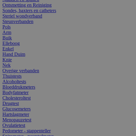
Ontsmetting en Reiniging
Sondes, baxters en catheters
Steriel wondverband
Steunverbanden
Pols
Arm
Buik
Elleboog
Enkel
Hand Duim
Knie
Nek
Overige verbanden
Thuistests
Alcoholtests
Bloeddrukmeters
Bodyfatmeter
Cholesteroltest
Drugtest
Glucosemeters
Hartslagmeter
Menopauzetest
Ovulatietest
Pedometer - stappenteller