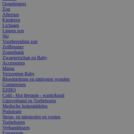
Oogpleisters
Zon
Aftersun
Kinderen
Lichaam
Lippen zon
Ski
Voorbereiding zon
Zelfbruiner
Zonnebank
Zwangerschap en Baby
Accessoires
Mama
Verzorging Baby
Bloedstelping en uitdrogen wonden
Compressen
EHBO
Cold - Hot therapie - warm/koud
Gipsverband en Toebehoren
Medische hulpmiddelen
Podologie
Steun- en inlegzolen en voeten
Toebehoren
Verbanddozen
Ergonomie