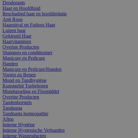
Deodorants
Haar en Hoofdhuid
Beschadigd haar en hoofdirritatie
Anti Roos
Haaruitval en Futloos Haar
Luizen haar
Gekleurd Haar
Haarvitaminen
Overige Producten
Shampoo en conditionner
Manicure en Pedicure
Handen
Manicure en Pedicure/Handen
Voeten en Benen
Mond en Tandhygiëne
Kunstgebit Toebehoren
Mondspoeling en Flosmiddel
Overige Producten
Tandenborstels
Tandpasta
Tandpasta homeopathie
Aften
Intieme Hygiëne
Intieme Hygienische Verbanden
Intieme Wasproducten