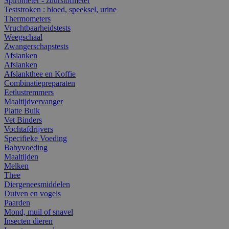
Spirometer - zuurstofmeter
Teststroken : bloed, speeksel, urine
Thermometers
Vruchtbaarheidstests
Weegschaal
Zwangerschapstests
Afslanken
Afslanken
Afslankthee en Koffie
Combinatiepreparaten
Eetlustremmers
Maaltijdvervanger
Platte Buik
Vet Binders
Vochtafdrijvers
Specifieke Voeding
Babyvoeding
Maaltijden
Melken
Thee
Diergeneesmiddelen
Duiven en vogels
Paarden
Mond, muil of snavel
Insecten dieren