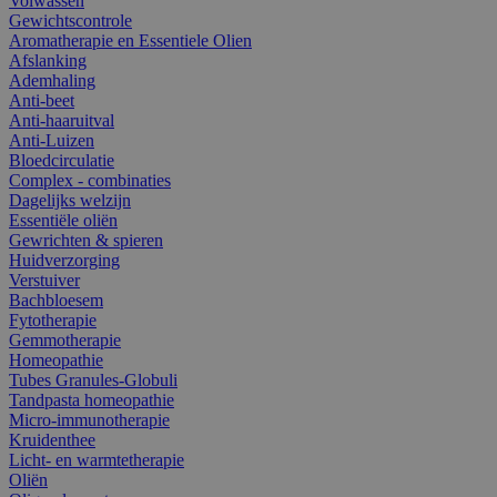
Volwassen
Gewichtscontrole
Aromatherapie en Essentiele Olien
Afslanking
Ademhaling
Anti-beet
Anti-haaruitval
Anti-Luizen
Bloedcirculatie
Complex - combinaties
Dagelijks welzijn
Essentiële oliën
Gewrichten & spieren
Huidverzorging
Verstuiver
Bachbloesem
Fytotherapie
Gemmotherapie
Homeopathie
Tubes Granules-Globuli
Tandpasta homeopathie
Micro-immunotherapie
Kruidenthee
Licht- en warmtetherapie
Oliën