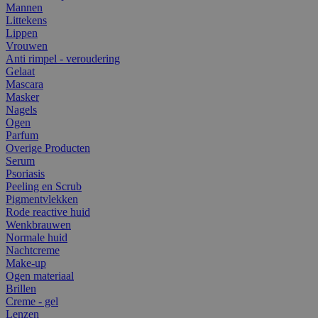
Mannen
Littekens
Lippen
Vrouwen
Anti rimpel - veroudering
Gelaat
Mascara
Masker
Nagels
Ogen
Parfum
Overige Producten
Serum
Psoriasis
Peeling en Scrub
Pigmentvlekken
Rode reactive huid
Wenkbrauwen
Normale huid
Nachtcreme
Make-up
Ogen materiaal
Brillen
Creme - gel
Lenzen