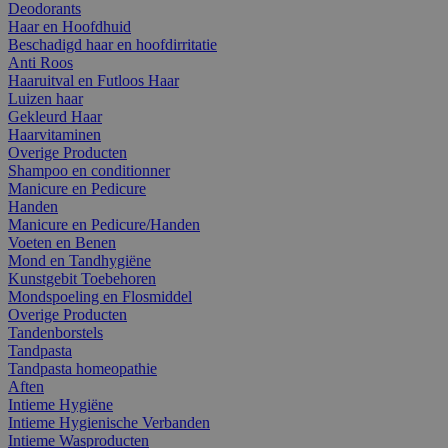
Deodorants
Haar en Hoofdhuid
Beschadigd haar en hoofdirritatie
Anti Roos
Haaruitval en Futloos Haar
Luizen haar
Gekleurd Haar
Haarvitaminen
Overige Producten
Shampoo en conditionner
Manicure en Pedicure
Handen
Manicure en Pedicure/Handen
Voeten en Benen
Mond en Tandhygiëne
Kunstgebit Toebehoren
Mondspoeling en Flosmiddel
Overige Producten
Tandenborstels
Tandpasta
Tandpasta homeopathie
Aften
Intieme Hygiëne
Intieme Hygienische Verbanden
Intieme Wasproducten