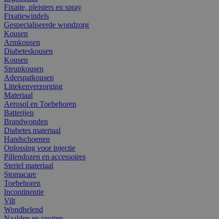
Fixatie, pleisters en spray
Fixatiewindels
Gespecialiseerde wondzorg
Kousen
Armkousen
Diabeteskousen
Kousen
Steunkousen
Aderspatkousen
Littekenverzorging
Materiaal
Aerosol en Toebehoren
Batterijen
Brandwonden
Diabetes materiaal
Handschoenen
Oplossing voor injectie
Pillendozen en accessoires
Steriel materiaal
Stomacare
Toebehoren
Incontinentie
Vilt
Wondhelend
Naalden en spuiten