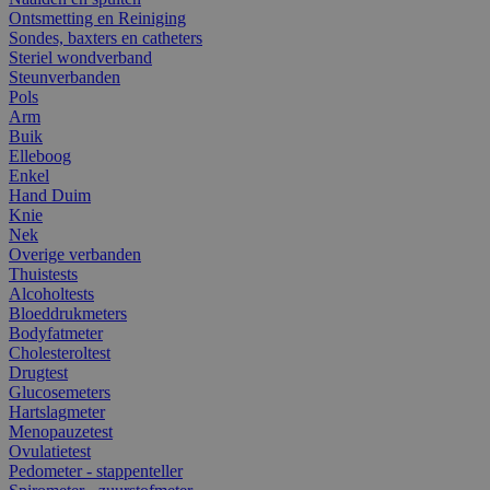
Ontsmetting en Reiniging
Sondes, baxters en catheters
Steriel wondverband
Steunverbanden
Pols
Arm
Buik
Elleboog
Enkel
Hand Duim
Knie
Nek
Overige verbanden
Thuistests
Alcoholtests
Bloeddrukmeters
Bodyfatmeter
Cholesteroltest
Drugtest
Glucosemeters
Hartslagmeter
Menopauzetest
Ovulatietest
Pedometer - stappenteller