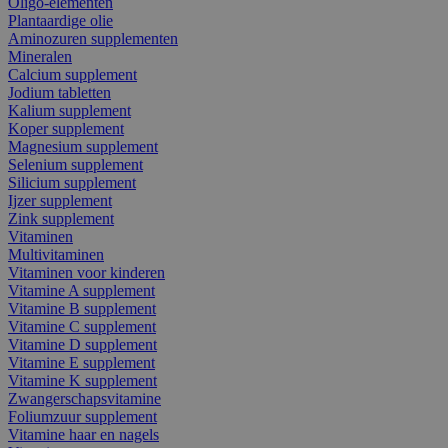
Oligo-elementen
Plantaardige olie
Aminozuren supplementen
Mineralen
Calcium supplement
Jodium tabletten
Kalium supplement
Koper supplement
Magnesium supplement
Selenium supplement
Silicium supplement
Ijzer supplement
Zink supplement
Vitaminen
Multivitaminen
Vitaminen voor kinderen
Vitamine A supplement
Vitamine B supplement
Vitamine C supplement
Vitamine D supplement
Vitamine E supplement
Vitamine K supplement
Zwangerschapsvitamine
Foliumzuur supplement
Vitamine haar en nagels