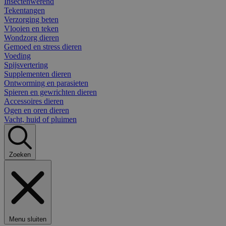
Insectenwerend
Tekentangen
Verzorging beten
Vlooien en teken
Wondzorg dieren
Gemoed en stress dieren
Voeding
Spijsvertering
Supplementen dieren
Ontworming en parasieten
Spieren en gewrichten dieren
Accessoires dieren
Ogen en oren dieren
Vacht, huid of pluimen
Zoeken
Menu sluiten