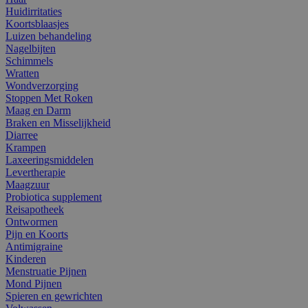
Huidirritaties
Koortsblaasjes
Luizen behandeling
Nagelbijten
Schimmels
Wratten
Wondverzorging
Stoppen Met Roken
Maag en Darm
Braken en Misselijkheid
Diarree
Krampen
Laxeeringsmiddelen
Levertherapie
Maagzuur
Probiotica supplement
Reisapotheek
Ontwormen
Pijn en Koorts
Antimigraine
Kinderen
Menstruatie Pijnen
Mond Pijnen
Spieren en gewrichten