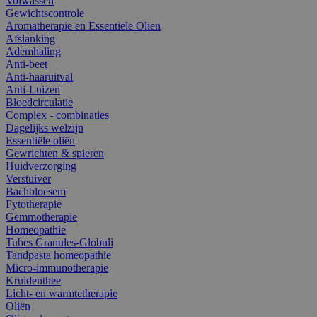
Volwassen
Gewichtscontrole
Aromatherapie en Essentiele Olien
Afslanking
Ademhaling
Anti-beet
Anti-haaruitval
Anti-Luizen
Bloedcirculatie
Complex - combinaties
Dagelijks welzijn
Essentiële oliën
Gewrichten & spieren
Huidverzorging
Verstuiver
Bachbloesem
Fytotherapie
Gemmotherapie
Homeopathie
Tubes Granules-Globuli
Tandpasta homeopathie
Micro-immunotherapie
Kruidenthee
Licht- en warmtetherapie
Oliën