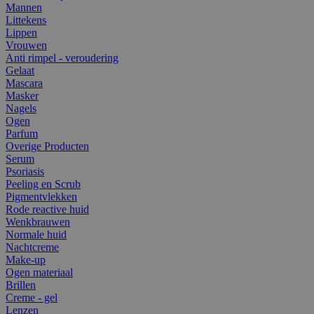
Mannen
Littekens
Lippen
Vrouwen
Anti rimpel - veroudering
Gelaat
Mascara
Masker
Nagels
Ogen
Parfum
Overige Producten
Serum
Psoriasis
Peeling en Scrub
Pigmentvlekken
Rode reactive huid
Wenkbrauwen
Normale huid
Nachtcreme
Make-up
Ogen materiaal
Brillen
Creme - gel
Lenzen