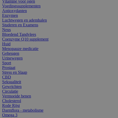
Vitamine voor ogen
Voedingssupplementen
Antioxydanten
Enzymen
Luchtwegen en ademhalen
Studeren en Examens
Neus
Bloedend Tandvlees
Coenzyme Q10 supplement
Huid
Menopauze medicatie
Geheugen
Urinewegen
Sport
Prostaat
Stress en Slaap
CBD
Seksualiteit
Gewrichten
Circulatie
Vermoeide benen
Cholesterol
Rode Rijst
Darmflora - metabolisme
Omega 3