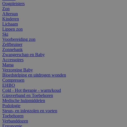
Oogpleisters
Zon
Aftersun
Kinderen
Lichaam
Lippen zon
Ski
Voorbereiding zon
Zelfbruiner
Zonnebank
Zwangerschap en Baby
Accessoires
Mama
Verzorging Baby
Bloedstelping en uitdrogen wonden
Compressen
EHBO
Cold - Hot therapie - warm/koud
Gipsverband en Toebehoren
Medische hulpmiddelen
Podologie
Steun- en inlegzolen en voeten
Toebehoren
Verbanddozen
Ergonomie