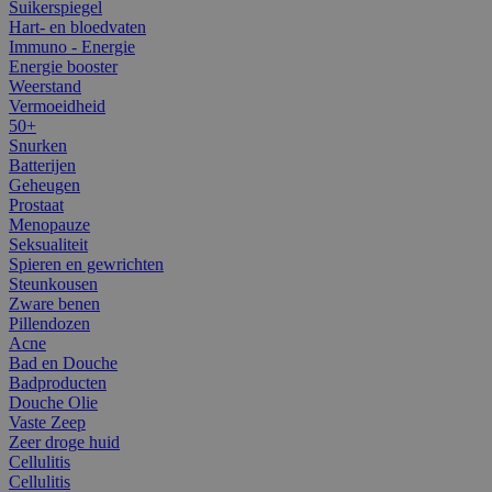
Suikerspiegel
Hart- en bloedvaten
Immuno - Energie
Energie booster
Weerstand
Vermoeidheid
50+
Snurken
Batterijen
Geheugen
Prostaat
Menopauze
Seksualiteit
Spieren en gewrichten
Steunkousen
Zware benen
Pillendozen
Acne
Bad en Douche
Badproducten
Douche Olie
Vaste Zeep
Zeer droge huid
Cellulitis
Cellulitis