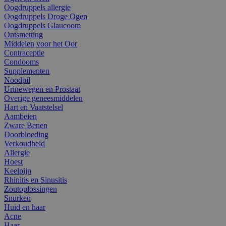
Oogdruppels allergie
Oogdruppels Droge Ogen
Oogdruppels Glaucoom
Ontsmetting
Middelen voor het Oor
Contraceptie
Condooms
Supplementen
Noodpil
Urinewegen en Prostaat
Overige geneesmiddelen
Hart en Vaatstelsel
Aambeien
Zware Benen
Doorbloeding
Verkoudheid
Allergie
Hoest
Keelpijn
Rhinitis en Sinusitis
Zoutoplossingen
Snurken
Huid en haar
Acne
Haar