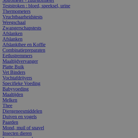
Spirometer - zuurstofmeter
Teststroken : bloed, speeksel, urine
Thermometers
Vruchtbaarheidstests
Weegschaal
Zwangerschapstests
Afslanken
Afslanken
Afslankthee en Koffie
Combinatiepreparaten
Eetlustremmers
Maaltijdvervanger
Platte Buik
Vet Binders
Vochtafdrijvers
Specifieke Voeding
Babyvoeding
Maaltijden
Melken
Thee
Diergeneesmiddelen
Duiven en vogels
Paarden
Mond, muil of snavel
Insecten dieren