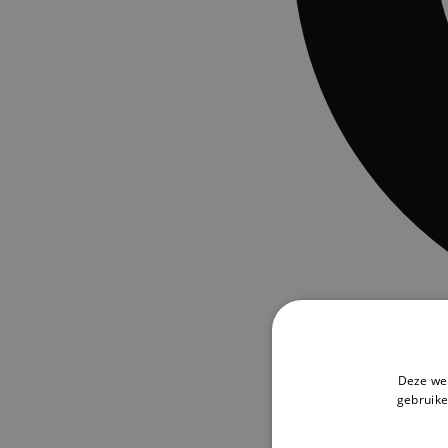
Deze web
gebruike