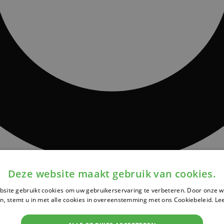
Deze website maakt gebruik van cookies.
site gebruikt cookies om uw gebruikerservaring te verbeteren. Door onze w
n, stemt u in met alle cookies in overeenstemming met ons Cookiebeleid.
Le