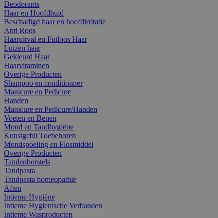
Deodorants
Haar en Hoofdhuid
Beschadigd haar en hoofdirritatie
Anti Roos
Haaruitval en Futloos Haar
Luizen haar
Gekleurd Haar
Haarvitaminen
Overige Producten
Shampoo en conditionner
Manicure en Pedicure
Handen
Manicure en Pedicure/Handen
Voeten en Benen
Mond en Tandhygiëne
Kunstgebit Toebehoren
Mondspoeling en Flosmiddel
Overige Producten
Tandenborstels
Tandpasta
Tandpasta homeopathie
Aften
Intieme Hygiëne
Intieme Hygienische Verbanden
Intieme Wasproducten