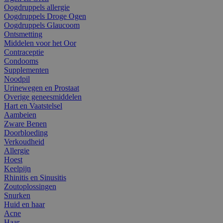
Oogdruppels allergie
Oogdruppels Droge Ogen
Oogdruppels Glaucoom
Ontsmetting
Middelen voor het Oor
Contraceptie
Condooms
Supplementen
Noodpil
Urinewegen en Prostaat
Overige geneesmiddelen
Hart en Vaatstelsel
Aambeien
Zware Benen
Doorbloeding
Verkoudheid
Allergie
Hoest
Keelpijn
Rhinitis en Sinusitis
Zoutoplossingen
Snurken
Huid en haar
Acne
Haar