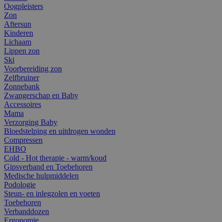
Oogpleisters
Zon
Aftersun
Kinderen
Lichaam
Lippen zon
Ski
Voorbereiding zon
Zelfbruiner
Zonnebank
Zwangerschap en Baby
Accessoires
Mama
Verzorging Baby
Bloedstelping en uitdrogen wonden
Compressen
EHBO
Cold - Hot therapie - warm/koud
Gipsverband en Toebehoren
Medische hulpmiddelen
Podologie
Steun- en inlegzolen en voeten
Toebehoren
Verbanddozen
Ergonomie