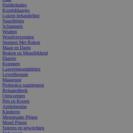
Huidirritaties
Koortsblaasjes
Luizen behandeling
Nagelbijten
Schimmels
Wratten
Wondverzorging
Stoppen Met Roken
Maag en Darm
Braken en Misselijkheid
Diarree
Krampen
Laxeeringsmiddelen
Levertherapie
Maagzuur
Probiotica supplement
Reisapotheek
Ontwormen
Pijn en Koorts
Antimigraine
Kinderen
Menstruatie Pijnen
Mond Pijnen
Spieren en gewrichten