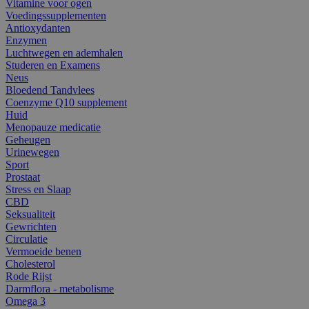
Vitamine voor ogen
Voedingssupplementen
Antioxydanten
Enzymen
Luchtwegen en ademhalen
Studeren en Examens
Neus
Bloedend Tandvlees
Coenzyme Q10 supplement
Huid
Menopauze medicatie
Geheugen
Urinewegen
Sport
Prostaat
Stress en Slaap
CBD
Seksualiteit
Gewrichten
Circulatie
Vermoeide benen
Cholesterol
Rode Rijst
Darmflora - metabolisme
Omega 3