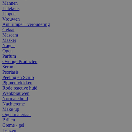
Mannen
Littekens
Lippen
Vrouwen
Anti rimpel - veroudering
Gelaat
Mascara
Masker
Nagels
Ogen
Parfum
Overige Producten
Serum
Psoriasis
Peeling en Scrub
Pigmentvlekken
Rode reactive huid
Wenkbrauwen
Normale huid
Nachtcreme
Make-up
Ogen materiaal
Brillen
Creme - gel
Lenzen