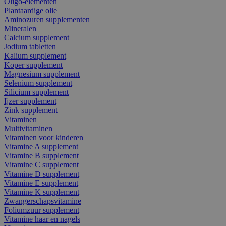
Oligo-elementen
Plantaardige olie
Aminozuren supplementen
Mineralen
Calcium supplement
Jodium tabletten
Kalium supplement
Koper supplement
Magnesium supplement
Selenium supplement
Silicium supplement
Ijzer supplement
Zink supplement
Vitaminen
Multivitaminen
Vitaminen voor kinderen
Vitamine A supplement
Vitamine B supplement
Vitamine C supplement
Vitamine D supplement
Vitamine E supplement
Vitamine K supplement
Zwangerschapsvitamine
Foliumzuur supplement
Vitamine haar en nagels