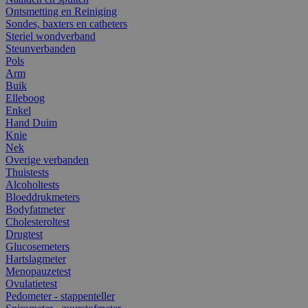
Ontsmetting en Reiniging
Sondes, baxters en catheters
Steriel wondverband
Steunverbanden
Pols
Arm
Buik
Elleboog
Enkel
Hand Duim
Knie
Nek
Overige verbanden
Thuistests
Alcoholtests
Bloeddrukmeters
Bodyfatmeter
Cholesteroltest
Drugtest
Glucosemeters
Hartslagmeter
Menopauzetest
Ovulatietest
Pedometer - stappenteller