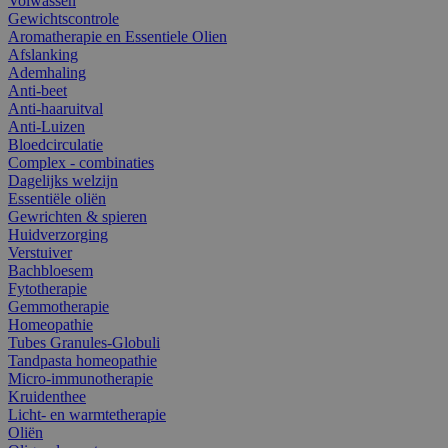
Volwassen
Gewichtscontrole
Aromatherapie en Essentiele Olien
Afslanking
Ademhaling
Anti-beet
Anti-haaruitval
Anti-Luizen
Bloedcirculatie
Complex - combinaties
Dagelijks welzijn
Essentiële oliën
Gewrichten & spieren
Huidverzorging
Verstuiver
Bachbloesem
Fytotherapie
Gemmotherapie
Homeopathie
Tubes Granules-Globuli
Tandpasta homeopathie
Micro-immunotherapie
Kruidenthee
Licht- en warmtetherapie
Oliën