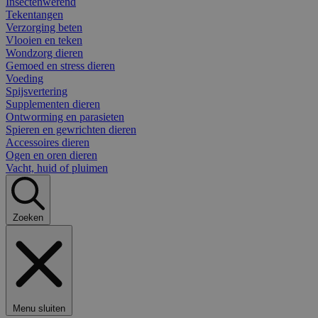
Insectenwerend
Tekentangen
Verzorging beten
Vlooien en teken
Wondzorg dieren
Gemoed en stress dieren
Voeding
Spijsvertering
Supplementen dieren
Ontworming en parasieten
Spieren en gewrichten dieren
Accessoires dieren
Ogen en oren dieren
Vacht, huid of pluimen
Zoeken
Menu sluiten