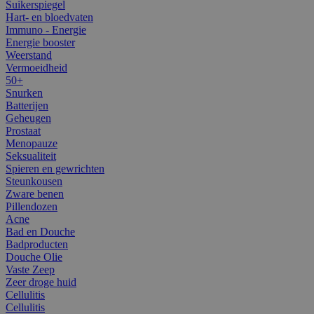
Suikerspiegel
Hart- en bloedvaten
Immuno - Energie
Energie booster
Weerstand
Vermoeidheid
50+
Snurken
Batterijen
Geheugen
Prostaat
Menopauze
Seksualiteit
Spieren en gewrichten
Steunkousen
Zware benen
Pillendozen
Acne
Bad en Douche
Badproducten
Douche Olie
Vaste Zeep
Zeer droge huid
Cellulitis
Cellulitis