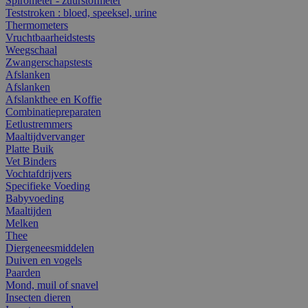
Spirometer - zuurstofmeter
Teststroken : bloed, speeksel, urine
Thermometers
Vruchtbaarheidstests
Weegschaal
Zwangerschapstests
Afslanken
Afslanken
Afslankthee en Koffie
Combinatiepreparaten
Eetlustremmers
Maaltijdvervanger
Platte Buik
Vet Binders
Vochtafdrijvers
Specifieke Voeding
Babyvoeding
Maaltijden
Melken
Thee
Diergeneesmiddelen
Duiven en vogels
Paarden
Mond, muil of snavel
Insecten dieren