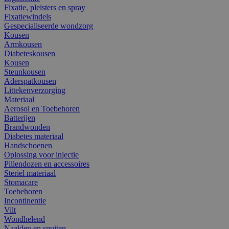
Fixatie, pleisters en spray
Fixatiewindels
Gespecialiseerde wondzorg
Kousen
Armkousen
Diabeteskousen
Kousen
Steunkousen
Aderspatkousen
Littekenverzorging
Materiaal
Aerosol en Toebehoren
Batterijen
Brandwonden
Diabetes materiaal
Handschoenen
Oplossing voor injectie
Pillendozen en accessoires
Steriel materiaal
Stomacare
Toebehoren
Incontinentie
Vilt
Wondhelend
Naalden en spuiten