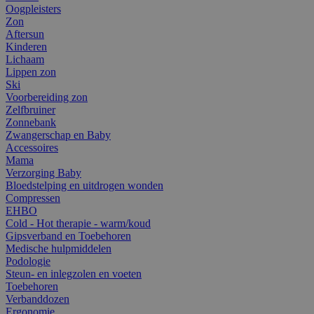
Oogpleisters
Zon
Aftersun
Kinderen
Lichaam
Lippen zon
Ski
Voorbereiding zon
Zelfbruiner
Zonnebank
Zwangerschap en Baby
Accessoires
Mama
Verzorging Baby
Bloedstelping en uitdrogen wonden
Compressen
EHBO
Cold - Hot therapie - warm/koud
Gipsverband en Toebehoren
Medische hulpmiddelen
Podologie
Steun- en inlegzolen en voeten
Toebehoren
Verbanddozen
Ergonomie