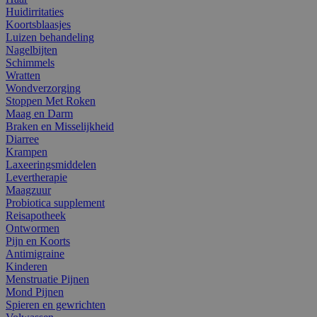
Huidirritaties
Koortsblaasjes
Luizen behandeling
Nagelbijten
Schimmels
Wratten
Wondverzorging
Stoppen Met Roken
Maag en Darm
Braken en Misselijkheid
Diarree
Krampen
Laxeeringsmiddelen
Levertherapie
Maagzuur
Probiotica supplement
Reisapotheek
Ontwormen
Pijn en Koorts
Antimigraine
Kinderen
Menstruatie Pijnen
Mond Pijnen
Spieren en gewrichten