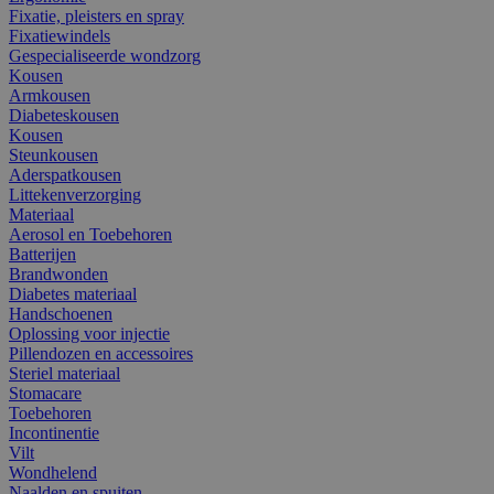
Fixatie, pleisters en spray
Fixatiewindels
Gespecialiseerde wondzorg
Kousen
Armkousen
Diabeteskousen
Kousen
Steunkousen
Aderspatkousen
Littekenverzorging
Materiaal
Aerosol en Toebehoren
Batterijen
Brandwonden
Diabetes materiaal
Handschoenen
Oplossing voor injectie
Pillendozen en accessoires
Steriel materiaal
Stomacare
Toebehoren
Incontinentie
Vilt
Wondhelend
Naalden en spuiten