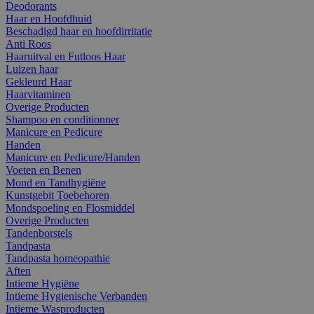
Deodorants
Haar en Hoofdhuid
Beschadigd haar en hoofdirritatie
Anti Roos
Haaruitval en Futloos Haar
Luizen haar
Gekleurd Haar
Haarvitaminen
Overige Producten
Shampoo en conditionner
Manicure en Pedicure
Handen
Manicure en Pedicure/Handen
Voeten en Benen
Mond en Tandhygiëne
Kunstgebit Toebehoren
Mondspoeling en Flosmiddel
Overige Producten
Tandenborstels
Tandpasta
Tandpasta homeopathie
Aften
Intieme Hygiëne
Intieme Hygienische Verbanden
Intieme Wasproducten