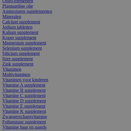
Oligo-elementen
Plantaardige olie
Aminozuren supplementen
Mineralen
Calcium supplement
Jodium tabletten
Kalium supplement
Koper supplement
Magnesium supplement
Selenium supplement
Silicium supplement
Ijzer supplement
Zink supplement
Vitaminen
Multivitaminen
Vitaminen voor kinderen
Vitamine A supplement
Vitamine B supplement
Vitamine C supplement
Vitamine D supplement
Vitamine E supplement
Vitamine K supplement
Zwangerschapsvitamine
Foliumzuur supplement
Vitamine haar en nagels