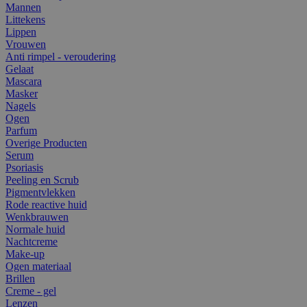
Mannen
Littekens
Lippen
Vrouwen
Anti rimpel - veroudering
Gelaat
Mascara
Masker
Nagels
Ogen
Parfum
Overige Producten
Serum
Psoriasis
Peeling en Scrub
Pigmentvlekken
Rode reactive huid
Wenkbrauwen
Normale huid
Nachtcreme
Make-up
Ogen materiaal
Brillen
Creme - gel
Lenzen