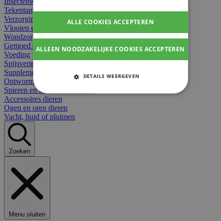
Insectenwerend
Tekentangen
Verzorging beten
ALLE COOKIES ACCEPTEREN
Vlooien en teken
Wondzorg dieren
Gemoed en stress dieren
ALLEEN NOODZAKELIJKE COOKIES ACCEPTEREN
Voeding
Spijsvertering
Supplementen dieren
DETAILS WEERGEVEN
Ontworming en parasieten
Spieren en gewrichten dieren
STRIKT NOODZAKELIJKE
Accessoires dieren
COOKIES
Ogen en oren dieren
Vacht, huid of pluimen
PRESTATIE COOKIES
TARGETING COOKIES
Zoeken
FUNCTIONELE COOKIES
Strikt noodzakelijke cookies
Menu sluiten