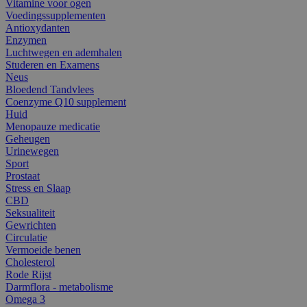
Vitamine voor ogen
Voedingssupplementen
Antioxydanten
Enzymen
Luchtwegen en ademhalen
Studeren en Examens
Neus
Bloedend Tandvlees
Coenzyme Q10 supplement
Huid
Menopauze medicatie
Geheugen
Urinewegen
Sport
Prostaat
Stress en Slaap
CBD
Seksualiteit
Gewrichten
Circulatie
Vermoeide benen
Cholesterol
Rode Rijst
Darmflora - metabolisme
Omega 3