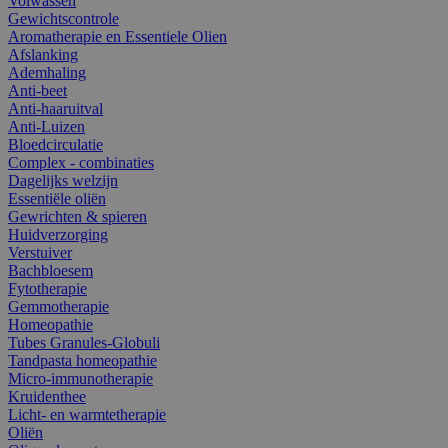
Volwassen
Gewichtscontrole
Aromatherapie en Essentiele Olien
Afslanking
Ademhaling
Anti-beet
Anti-haaruitval
Anti-Luizen
Bloedcirculatie
Complex - combinaties
Dagelijks welzijn
Essentiële oliën
Gewrichten & spieren
Huidverzorging
Verstuiver
Bachbloesem
Fytotherapie
Gemmotherapie
Homeopathie
Tubes Granules-Globuli
Tandpasta homeopathie
Micro-immunotherapie
Kruidenthee
Licht- en warmtetherapie
Oliën