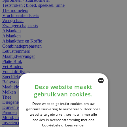
Spirometer - zuurstofmeter
Teststroken : bloed, speeksel, urine
Thermometers
Vruchtbaarheidstests
Weegschaal
Zwangerschapstests
Afslanken
Afslanken
Afslankthee en Koffie
Combinatiepreparaten
Eetlustremmers
Maaltijdvervanger
Platte Buik
Vet Binders
Vochtafdrijvers
Specifieke Voeding
Babyvoeding
Deze website maakt
Maaltijden
Melken
gebruik van cookies.
DUTCH
Thee
Diergeneesmiddelen
Deze website gebruikt cookies om uw
FRENCH
Duiven en vogels
gebruikerservaring te verbeteren. Door onze
Paarden
website te gebruiken, stemt u in met alle
ENGLISH
Mond, muil of snavel
cookies in overeenstemming met ons
Insecten dieren
Cookiebeleid.
Lees verder