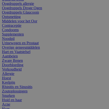
Oogdruppels allergie
Oogdruppels Droge Ogen
Oogdruppels Glaucoom
Ontsmetting
Middelen voor het Oor
Contraceptie
Condooms
Supplementen
Noodpil
Urinewegen en Prostaat
Overige geneesmiddelen
Hart en Vaatstelsel
Aambeien
Zware Benen
Doorbloeding
Verkoudheid
Allergie
Hoest
Keelpijn
Rhinitis en Sinusitis
Zoutoplossingen
Snurken
Huid en haar
Acne
Haar