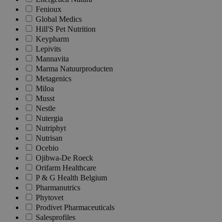
Fenioux
Global Medics
Hill'S Pet Nutrition
Keypharm
Lepivits
Mannavita
Marma Natuurproducten
Metagenics
Miloa
Musst
Nestle
Nutergia
Nutriphyt
Nutrisan
Ocebio
Ojibwa-De Roeck
Orifarm Healthcare
P & G Health Belgium
Pharmanutrics
Phytovet
Prodivet Pharmaceuticals
Salesprofiles