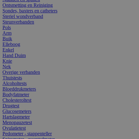
Ontsmetting en Reiniging
Sondes, baxters en catheters
Steriel wondverband
Steunverbanden
Pols
Arm
Buik
Elleboog
Enkel
Hand Duim
Knie
Nek
Overige verbanden
Thuistests
Alcoholtests
Bloeddrukmeters
Bodyfatmeter
Cholesteroltest
Drugtest
Glucosemeters
Hartslagmeter
Menopauzetest
Ovulatietest
Pedometer - stappenteller