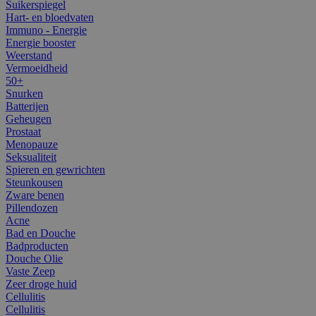
Suikerspiegel
Hart- en bloedvaten
Immuno - Energie
Energie booster
Weerstand
Vermoeidheid
50+
Snurken
Batterijen
Geheugen
Prostaat
Menopauze
Seksualiteit
Spieren en gewrichten
Steunkousen
Zware benen
Pillendozen
Acne
Bad en Douche
Badproducten
Douche Olie
Vaste Zeep
Zeer droge huid
Cellulitis
Cellulitis