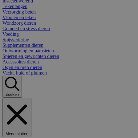
Insectenwerend
Tekentangen
Verzorging beten
Vlooien en teken
Wondzorg dieren
Gemoed en stress dieren
Voeding
Spijsvertering
Supplementen dieren
Ontworming en parasieten
Spieren en gewrichten dieren
Accessoires dieren
Ogen en oren dieren
Vacht, huid of pluimen
Zoeken
Menu sluiten