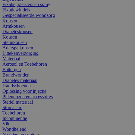
Fixatie, pleisters en spray
Fixatiewindels
Gespecialiseerde wondzorg
Kousen
Armkousen
Diabeteskousen
Kousen
Steunkousen
Aderspatkousen
Littekenverzorging
Materiaal
Aerosol en Toebehoren
Batterijen
Brandwonden
Diabetes materiaal
Handschoenen
Oplossing voor injectie
Pillendozen en accessoires
Steriel materiaal
Stomacare
Toebehoren
Incontinentie
Vilt
Wondhelend
Naalden en spuiten