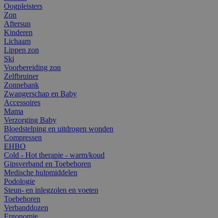
Oogpleisters
Zon
Aftersun
Kinderen
Lichaam
Lippen zon
Ski
Voorbereiding zon
Zelfbruiner
Zonnebank
Zwangerschap en Baby
Accessoires
Mama
Verzorging Baby
Bloedstelping en uitdrogen wonden
Compressen
EHBO
Cold - Hot therapie - warm/koud
Gipsverband en Toebehoren
Medische hulpmiddelen
Podologie
Steun- en inlegzolen en voeten
Toebehoren
Verbanddozen
Ergonomie