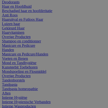
Deodorants
Haar en Hoofdhuid
Beschadigd haar en hoofdirritatie
Anti Roos
Haaruitval en Futloos Haar
Luizen haar
Gekleurd Haar
Haarvitaminen
Overige Producten
Shampoo en conditionner
Manicure en Pedicure
Handen
Manicure en Pedicure/Handen
Voeten en Benen
Mond en Tandhygiëne
Kunstgebit Toebehoren
Mondspoeling en Flosmiddel
Overige Producten
Tandenborstels
Tandpasta
Tandpasta homeopathie
Aften
Intieme Hygiëne
Intieme Hygienische Verbanden
Intieme Wasproducten