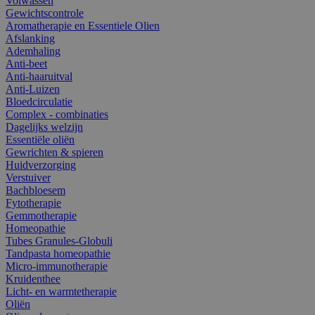
Volwassen
Gewichtscontrole
Aromatherapie en Essentiele Olien
Afslanking
Ademhaling
Anti-beet
Anti-haaruitval
Anti-Luizen
Bloedcirculatie
Complex - combinaties
Dagelijks welzijn
Essentiële oliën
Gewrichten & spieren
Huidverzorging
Verstuiver
Bachbloesem
Fytotherapie
Gemmotherapie
Homeopathie
Tubes Granules-Globuli
Tandpasta homeopathie
Micro-immunotherapie
Kruidenthee
Licht- en warmtetherapie
Oliën