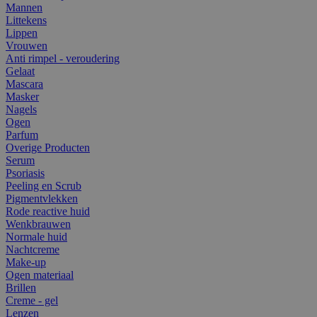
Mannen
Littekens
Lippen
Vrouwen
Anti rimpel - veroudering
Gelaat
Mascara
Masker
Nagels
Ogen
Parfum
Overige Producten
Serum
Psoriasis
Peeling en Scrub
Pigmentvlekken
Rode reactive huid
Wenkbrauwen
Normale huid
Nachtcreme
Make-up
Ogen materiaal
Brillen
Creme - gel
Lenzen