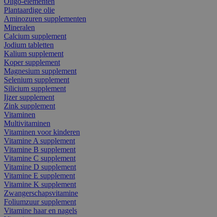
Oligo-elementen
Plantaardige olie
Aminozuren supplementen
Mineralen
Calcium supplement
Jodium tabletten
Kalium supplement
Koper supplement
Magnesium supplement
Selenium supplement
Silicium supplement
Ijzer supplement
Zink supplement
Vitaminen
Multivitaminen
Vitaminen voor kinderen
Vitamine A supplement
Vitamine B supplement
Vitamine C supplement
Vitamine D supplement
Vitamine E supplement
Vitamine K supplement
Zwangerschapsvitamine
Foliumzuur supplement
Vitamine haar en nagels