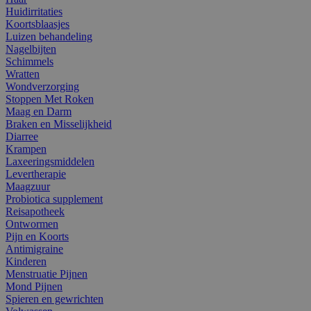
Huidirritaties
Koortsblaasjes
Luizen behandeling
Nagelbijten
Schimmels
Wratten
Wondverzorging
Stoppen Met Roken
Maag en Darm
Braken en Misselijkheid
Diarree
Krampen
Laxeeringsmiddelen
Levertherapie
Maagzuur
Probiotica supplement
Reisapotheek
Ontwormen
Pijn en Koorts
Antimigraine
Kinderen
Menstruatie Pijnen
Mond Pijnen
Spieren en gewrichten