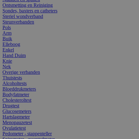
Ontsmetting en Reiniging
Sondes, baxters en catheters
Steriel wondverband
Steunverbanden
Pols
Arm
Buik
Elleboog
Enkel
Hand Duim
Knie
Nek
Overige verbanden
Thuistests
Alcoholtests
Bloeddrukmeters
Bodyfatmeter
Cholesteroltest
Drugtest
Glucosemeters
Hartslagmeter
Menopauzetest
Ovulatietest
Pedometer - stappenteller