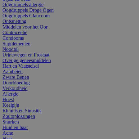
Oogdruppels allergie
Oogdruppels Droge Ogen
Oogdruppels Glaucoom
Ontsmetting
Middelen voor het Oor
Contraceptie
Condooms
Supplementen
Noodpil
Urinewegen en Prostaat
Overige geneesmiddelen
Hart en Vaatstelsel
Aambeien
Zware Benen
Doorbloeding
Verkoudheid
Allergie
Hoest
Keelpijn
Rhinitis en Sinusitis
Zoutoplossingen
Snurken
Huid en haar
Acne
Haar