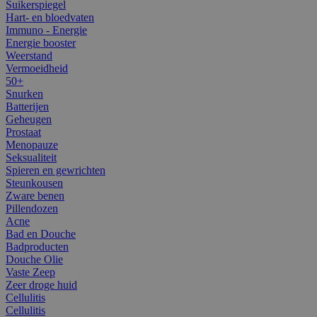
Suikerspiegel
Hart- en bloedvaten
Immuno - Energie
Energie booster
Weerstand
Vermoeidheid
50+
Snurken
Batterijen
Geheugen
Prostaat
Menopauze
Seksualiteit
Spieren en gewrichten
Steunkousen
Zware benen
Pillendozen
Acne
Bad en Douche
Badproducten
Douche Olie
Vaste Zeep
Zeer droge huid
Cellulitis
Cellulitis