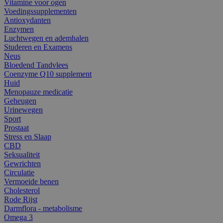
Vitamine voor ogen
Voedingssupplementen
Antioxydanten
Enzymen
Luchtwegen en ademhalen
Studeren en Examens
Neus
Bloedend Tandvlees
Coenzyme Q10 supplement
Huid
Menopauze medicatie
Geheugen
Urinewegen
Sport
Prostaat
Stress en Slaap
CBD
Seksualiteit
Gewrichten
Circulatie
Vermoeide benen
Cholesterol
Rode Rijst
Darmflora - metabolisme
Omega 3