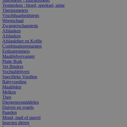
Spirometer - zuurstofmeter
Teststroken : bloed, speeksel, urine
Thermometers
Vruchtbaarheidstests
Weegschaal
Zwangerschapstests
Afslanken
Afslanken
Afslankthee en Koffie
Combinatiepreparaten
Eetlustremmers
Maaltijdvervanger
Platte Buik
Vet Binders
Vochtafdrijvers
Specifieke Voeding
Babyvoeding
Maaltijden
Melken
Thee
Diergeneesmiddelen
Duiven en vogels
Paarden
Mond, muil of snavel
Insecten dieren