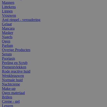
Mannen
Littekens
Lippen
Vrouwen
Anti rimpel - veroudering
Gelaat
Mascara
Masker
Nagels
Ogen
Parfum
Overige Producten
Serum
Psoriasis
Peeling en Scrub
Pigmentvlekken
Rode reactive huid
Wenkbrauwen
Normale huid
Nachtcreme
Make-up
Ogen materiaal
Brillen
Creme - gel
Lenzen