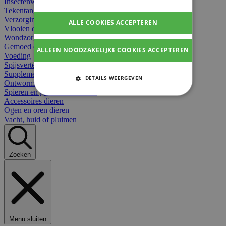
Insectenwerend
Tekentangen
Verzorging beten
ALLE COOKIES ACCEPTEREN
Vlooien en teken
Wondzorg dieren
Gemoed en stress dieren
ALLEEN NOODZAKELIJKE COOKIES ACCEPTEREN
Voeding
Spijsvertering
Supplementen dieren
DETAILS WEERGEVEN
Ontworming en parasieten
Spieren en gewrichten dieren
STRIKT NOODZAKELIJKE
Accessoires dieren
COOKIES
Ogen en oren dieren
Vacht, huid of pluimen
PRESTATIE COOKIES
TARGETING COOKIES
Zoeken
FUNCTIONELE COOKIES
Strikt noodzakelijke cookies
Menu sluiten