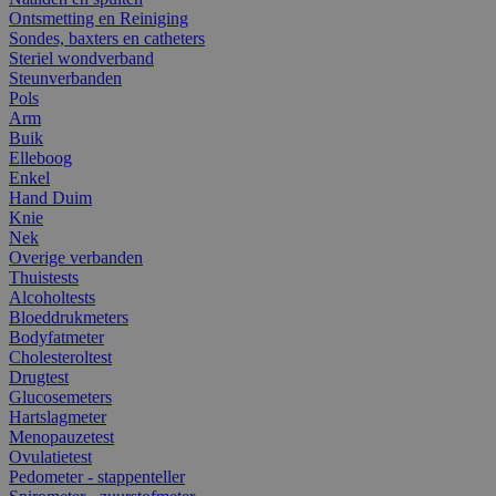
Ontsmetting en Reiniging
Sondes, baxters en catheters
Steriel wondverband
Steunverbanden
Pols
Arm
Buik
Elleboog
Enkel
Hand Duim
Knie
Nek
Overige verbanden
Thuistests
Alcoholtests
Bloeddrukmeters
Bodyfatmeter
Cholesteroltest
Drugtest
Glucosemeters
Hartslagmeter
Menopauzetest
Ovulatietest
Pedometer - stappenteller