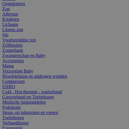
Oogpleisters
Zon
Aftersun
Kinderen
Lichaam
Lippen zon
Ski
Voorbereiding zon
Zelfbruiner
Zonnebank
Zwangerschap en Baby
Accessoires
Mama
Verzorging Baby
Bloedstelping en uitdrogen wonden
Compressen
EHBO
Cold - Hot therapie - warm/koud
Gipsverband en Toebehoren
Medische hulpmiddelen
Podologie
Steun- en inlegzolen en voeten
Toebehoren
Verbanddozen
Ergonomie