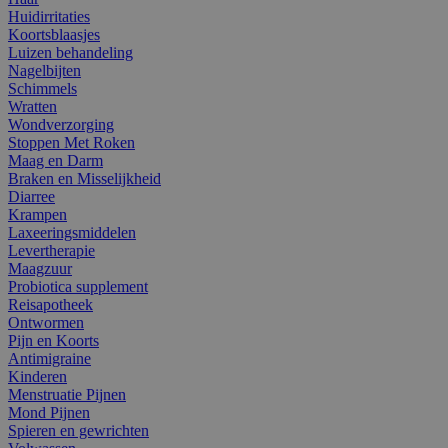
Huidirritaties
Koortsblaasjes
Luizen behandeling
Nagelbijten
Schimmels
Wratten
Wondverzorging
Stoppen Met Roken
Maag en Darm
Braken en Misselijkheid
Diarree
Krampen
Laxeeringsmiddelen
Levertherapie
Maagzuur
Probiotica supplement
Reisapotheek
Ontwormen
Pijn en Koorts
Antimigraine
Kinderen
Menstruatie Pijnen
Mond Pijnen
Spieren en gewrichten