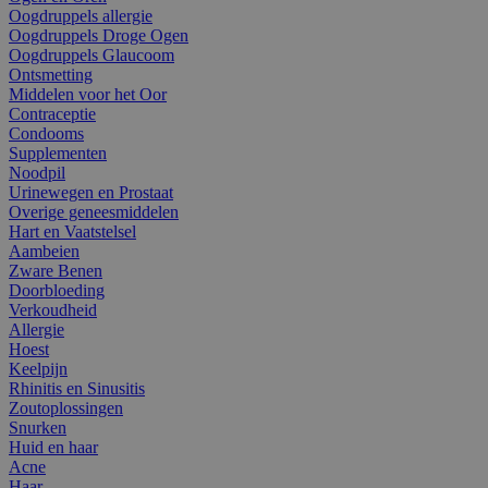
Oogdruppels allergie
Oogdruppels Droge Ogen
Oogdruppels Glaucoom
Ontsmetting
Middelen voor het Oor
Contraceptie
Condooms
Supplementen
Noodpil
Urinewegen en Prostaat
Overige geneesmiddelen
Hart en Vaatstelsel
Aambeien
Zware Benen
Doorbloeding
Verkoudheid
Allergie
Hoest
Keelpijn
Rhinitis en Sinusitis
Zoutoplossingen
Snurken
Huid en haar
Acne
Haar