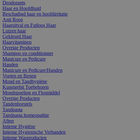
Deodorants
Haar en Hoofdhuid
Beschadigd haar en hoofdirritatie
Anti Roos
Haaruitval en Futloos Haar
Luizen haar
Gekleurd Haar
Haarvitaminen
Overige Producten
Shampoo en conditionner
Manicure en Pedicure
Handen
Manicure en Pedicure/Handen
Voeten en Benen
Mond en Tandhygiëne
Kunstgebit Toebehoren
Mondspoeling en Flosmiddel
Overige Producten
Tandenborstels
Tandpasta
Tandpasta homeopathie
Aften
Intieme Hygiëne
Intieme Hygienische Verbanden
Intieme Wasproducten