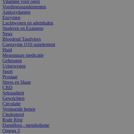
Vitamine voor ogen
Voedingssupplementen
Antioxydanten
Enzymen
Luchtwegen en ademhalen
Studeren en Examens
Neus
Bloedend Tandvlees
Coenzyme Q10 supplement
Huid
Menopauze medicatie
Geheugen
Urinewegen
Sport
Prostaat
Stress en Slaap
CBD
Seksualiteit
Gewrichten
Circulatie
Vermoeide benen
Cholesterol
Rode Rijst
Darmflora - metabolisme
Omega 3