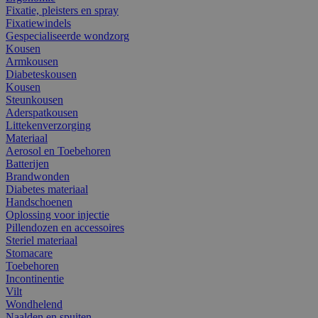
Fixatie, pleisters en spray
Fixatiewindels
Gespecialiseerde wondzorg
Kousen
Armkousen
Diabeteskousen
Kousen
Steunkousen
Aderspatkousen
Littekenverzorging
Materiaal
Aerosol en Toebehoren
Batterijen
Brandwonden
Diabetes materiaal
Handschoenen
Oplossing voor injectie
Pillendozen en accessoires
Steriel materiaal
Stomacare
Toebehoren
Incontinentie
Vilt
Wondhelend
Naalden en spuiten