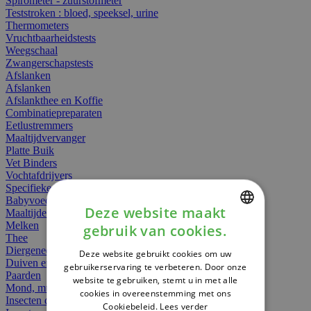
Spirometer - zuurstofmeter
Teststroken : bloed, speeksel, urine
Thermometers
Vruchtbaarheidstests
Weegschaal
Zwangerschapstests
Afslanken
Afslanken
Afslankthee en Koffie
Combinatiepreparaten
Eetlustremmers
Maaltijdvervanger
Platte Buik
Vet Binders
Vochtafdrijvers
Specifieke Voeding
Babyvoeding
Deze website maakt
Maaltijden
Melken
gebruik van cookies.
DUTCH
Thee
Diergeneesmiddelen
Deze website gebruikt cookies om uw
FRENCH
Duiven en vogels
gebruikerservaring te verbeteren. Door onze
Paarden
website te gebruiken, stemt u in met alle
ENGLISH
Mond, muil of snavel
cookies in overeenstemming met ons
Insecten dieren
Cookiebeleid.
Lees verder