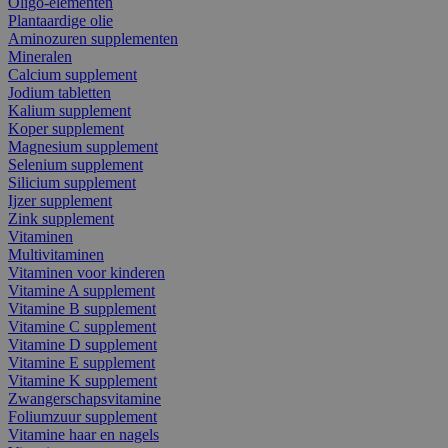
Oligo-elementen
Plantaardige olie
Aminozuren supplementen
Mineralen
Calcium supplement
Jodium tabletten
Kalium supplement
Koper supplement
Magnesium supplement
Selenium supplement
Silicium supplement
Ijzer supplement
Zink supplement
Vitaminen
Multivitaminen
Vitaminen voor kinderen
Vitamine A supplement
Vitamine B supplement
Vitamine C supplement
Vitamine D supplement
Vitamine E supplement
Vitamine K supplement
Zwangerschapsvitamine
Foliumzuur supplement
Vitamine haar en nagels