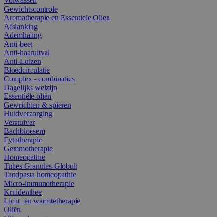
Volwassen
Gewichtscontrole
Aromatherapie en Essentiele Olien
Afslanking
Ademhaling
Anti-beet
Anti-haaruitval
Anti-Luizen
Bloedcirculatie
Complex - combinaties
Dagelijks welzijn
Essentiële oliën
Gewrichten & spieren
Huidverzorging
Verstuiver
Bachbloesem
Fytotherapie
Gemmotherapie
Homeopathie
Tubes Granules-Globuli
Tandpasta homeopathie
Micro-immunotherapie
Kruidenthee
Licht- en warmtetherapie
Oliën