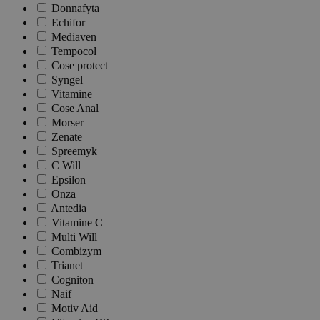
Donnafyta
Echifor
Mediaven
Tempocol
Cose protect
Syngel
Vitamine
Cose Anal
Morser
Zenate
Spreemyk
C Will
Epsilon
Onza
Antedia
Vitamine C
Multi Will
Combizym
Trianet
Cogniton
Naif
Motiv Aid