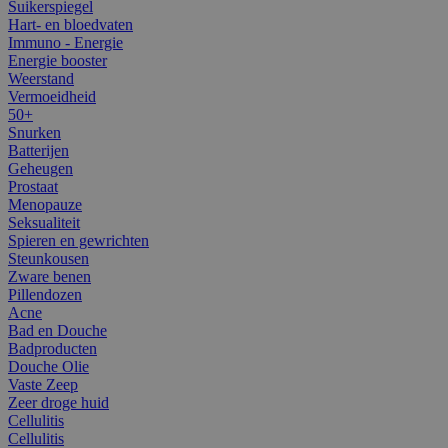
Suikerspiegel
Hart- en bloedvaten
Immuno - Energie
Energie booster
Weerstand
Vermoeidheid
50+
Snurken
Batterijen
Geheugen
Prostaat
Menopauze
Seksualiteit
Spieren en gewrichten
Steunkousen
Zware benen
Pillendozen
Acne
Bad en Douche
Badproducten
Douche Olie
Vaste Zeep
Zeer droge huid
Cellulitis
Cellulitis