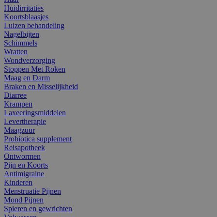
Huidirritaties
Koortsblaasjes
Luizen behandeling
Nagelbijten
Schimmels
Wratten
Wondverzorging
Stoppen Met Roken
Maag en Darm
Braken en Misselijkheid
Diarree
Krampen
Laxeeringsmiddelen
Levertherapie
Maagzuur
Probiotica supplement
Reisapotheek
Ontwormen
Pijn en Koorts
Antimigraine
Kinderen
Menstruatie Pijnen
Mond Pijnen
Spieren en gewrichten