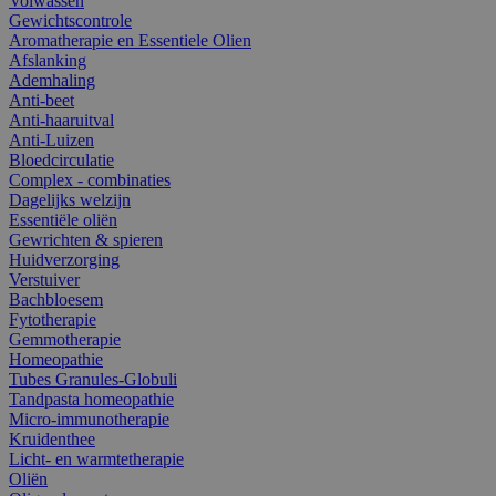
Volwassen
Gewichtscontrole
Aromatherapie en Essentiele Olien
Afslanking
Ademhaling
Anti-beet
Anti-haaruitval
Anti-Luizen
Bloedcirculatie
Complex - combinaties
Dagelijks welzijn
Essentiële oliën
Gewrichten & spieren
Huidverzorging
Verstuiver
Bachbloesem
Fytotherapie
Gemmotherapie
Homeopathie
Tubes Granules-Globuli
Tandpasta homeopathie
Micro-immunotherapie
Kruidenthee
Licht- en warmtetherapie
Oliën