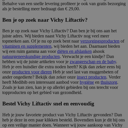
Behalve van een snelle levering profiteer je ook van gratis bezorging
als je bestelling meer bedraagt dan € 29,00.
Ben je op zoek naar Vichy Liftactiv?
Ben je op zoek naar Vichy Liftactiv? Dan ben je bij ons aan het
juiste adres. Wij bieden naast Vichy Liftactiv nog veel meer
topmerken aan. Of je nu op zoek bent naar
verzorgingsproducten
of
vitaminen en supplementen
, wij bieden het aan. Daarnaast bieden
wij een ruim gamma aan voor
diëten en afslanken
alsook
natuurgeneeskundige producten
. Verwacht je een kindje? Dan
hebben wij de juiste artikelen voor je
zwangerschap en de baby
.
Heb je een huisdier die extra noden heeft? Kijk dan zeker eens bij
onze
producten voor dieren
Heb je snel last van muggenbeten of
ander ongedierte? Bekijk dan zeker onze
insect producten
. Verder
heeft Medibib een interessant aanbod voor
hygiëne
en
thuiszorg
.
Zoals je kan zien, kan je op allerlei gebieden bij ons terecht voor
topproducten op het gebied van gezondheid.
Bestel Vichy Liftactiv snel en eenvoudig
Heb je jouw favoriete product van Vichy Liftactiv gevonden? Dan
heb je deze in een paar klikken besteld. Bovendien kun je dit bij ons
op een veilige manier doen. Wanneer wij jouw aankoop van Vichy