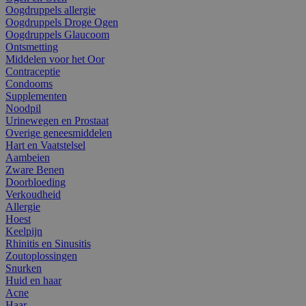
Oogdruppels allergie
Oogdruppels Droge Ogen
Oogdruppels Glaucoom
Ontsmetting
Middelen voor het Oor
Contraceptie
Condooms
Supplementen
Noodpil
Urinewegen en Prostaat
Overige geneesmiddelen
Hart en Vaatstelsel
Aambeien
Zware Benen
Doorbloeding
Verkoudheid
Allergie
Hoest
Keelpijn
Rhinitis en Sinusitis
Zoutoplossingen
Snurken
Huid en haar
Acne
Haar