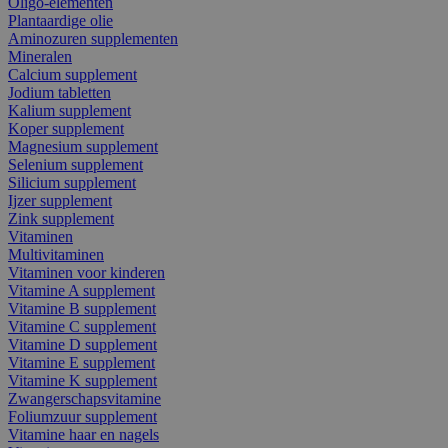
Oligo-elementen
Plantaardige olie
Aminozuren supplementen
Mineralen
Calcium supplement
Jodium tabletten
Kalium supplement
Koper supplement
Magnesium supplement
Selenium supplement
Silicium supplement
Ijzer supplement
Zink supplement
Vitaminen
Multivitaminen
Vitaminen voor kinderen
Vitamine A supplement
Vitamine B supplement
Vitamine C supplement
Vitamine D supplement
Vitamine E supplement
Vitamine K supplement
Zwangerschapsvitamine
Foliumzuur supplement
Vitamine haar en nagels