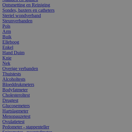
Ontsmetting en Reiniging
Sondes, baxters en catheters
Steriel wondverband
Steunverbanden
Pols
Arm
Buik
Elleboog
Enkel
Hand Duim
Knie
Nek
Overige verbanden
Thuistests
Alcoholtests
Bloeddrukmeters
Bodyfatmeter
Cholesteroltest
Drugtest
Glucosemeters
Hartslagmeter
Menopauzetest
Ovulatietest
Pedometer - stappenteller