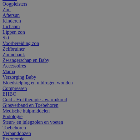
Oogpleisters
Zon
Aftersun
Kinderen
Lichaam
Lippen zon
Ski
Voorbereiding zon
Zelfbruiner
Zonnebank
Zwangerschap en Baby
Accessoires
Mama
Verzorging Baby
Bloedstelping en uitdrogen wonden
Compressen
EHBO
Cold - Hot therapie - warm/koud
Gipsverband en Toebehoren
Medische hulpmiddelen
Podologie
Steun- en inlegzolen en voeten
Toebehoren
Verbanddozen
Ergonomie