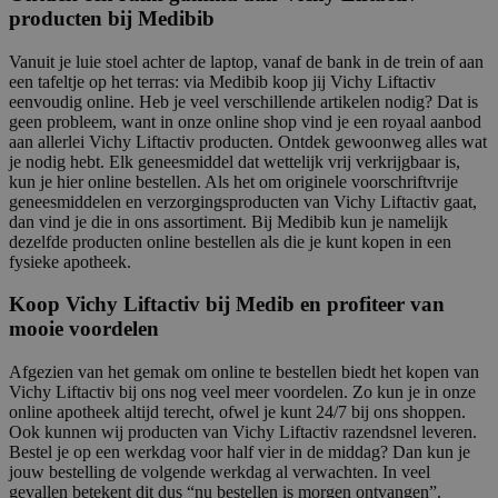
producten bij Medibib
Vanuit je luie stoel achter de laptop, vanaf de bank in de trein of aan
een tafeltje op het terras: via Medibib koop jij Vichy Liftactiv
eenvoudig online. Heb je veel verschillende artikelen nodig? Dat is
geen probleem, want in onze online shop vind je een royaal aanbod
aan allerlei Vichy Liftactiv producten. Ontdek gewoonweg alles wat
je nodig hebt. Elk geneesmiddel dat wettelijk vrij verkrijgbaar is,
kun je hier online bestellen. Als het om originele voorschriftvrije
geneesmiddelen en verzorgingsproducten van Vichy Liftactiv gaat,
dan vind je die in ons assortiment. Bij Medibib kun je namelijk
dezelfde producten online bestellen als die je kunt kopen in een
fysieke apotheek.
Koop Vichy Liftactiv bij Medib en profiteer van
mooie voordelen
Afgezien van het gemak om online te bestellen biedt het kopen van
Vichy Liftactiv bij ons nog veel meer voordelen. Zo kun je in onze
online apotheek altijd terecht, ofwel je kunt 24/7 bij ons shoppen.
Ook kunnen wij producten van Vichy Liftactiv razendsnel leveren.
Bestel je op een werkdag voor half vier in de middag? Dan kun je
jouw bestelling de volgende werkdag al verwachten. In veel
gevallen betekent dit dus “nu bestellen is morgen ontvangen”.