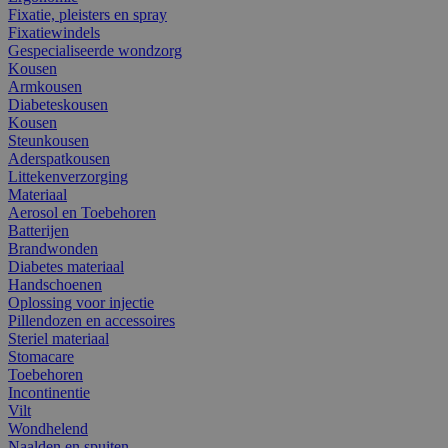
Fixatie, pleisters en spray
Fixatiewindels
Gespecialiseerde wondzorg
Kousen
Armkousen
Diabeteskousen
Kousen
Steunkousen
Aderspatkousen
Littekenverzorging
Materiaal
Aerosol en Toebehoren
Batterijen
Brandwonden
Diabetes materiaal
Handschoenen
Oplossing voor injectie
Pillendozen en accessoires
Steriel materiaal
Stomacare
Toebehoren
Incontinentie
Vilt
Wondhelend
Naalden en spuiten