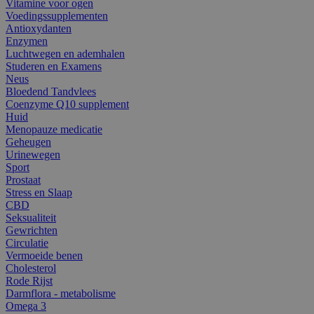
Vitamine voor ogen
Voedingssupplementen
Antioxydanten
Enzymen
Luchtwegen en ademhalen
Studeren en Examens
Neus
Bloedend Tandvlees
Coenzyme Q10 supplement
Huid
Menopauze medicatie
Geheugen
Urinewegen
Sport
Prostaat
Stress en Slaap
CBD
Seksualiteit
Gewrichten
Circulatie
Vermoeide benen
Cholesterol
Rode Rijst
Darmflora - metabolisme
Omega 3