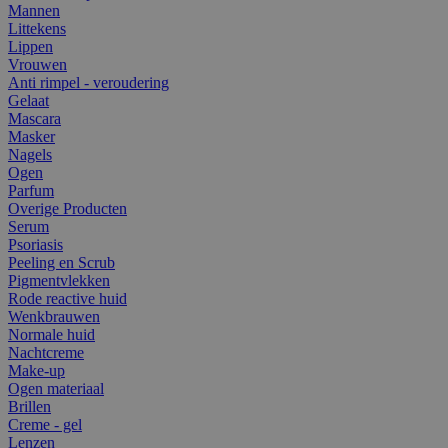
Mannen
Littekens
Lippen
Vrouwen
Anti rimpel - veroudering
Gelaat
Mascara
Masker
Nagels
Ogen
Parfum
Overige Producten
Serum
Psoriasis
Peeling en Scrub
Pigmentvlekken
Rode reactive huid
Wenkbrauwen
Normale huid
Nachtcreme
Make-up
Ogen materiaal
Brillen
Creme - gel
Lenzen