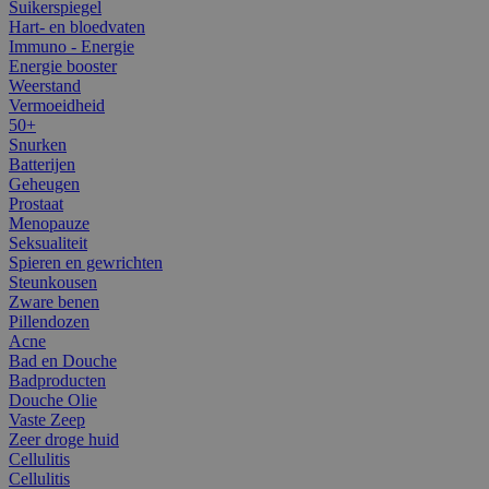
Suikerspiegel
Hart- en bloedvaten
Immuno - Energie
Energie booster
Weerstand
Vermoeidheid
50+
Snurken
Batterijen
Geheugen
Prostaat
Menopauze
Seksualiteit
Spieren en gewrichten
Steunkousen
Zware benen
Pillendozen
Acne
Bad en Douche
Badproducten
Douche Olie
Vaste Zeep
Zeer droge huid
Cellulitis
Cellulitis