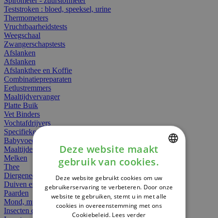
Spirometer - zuurstofmeter
Teststroken : bloed, speeksel, urine
Thermometers
Vruchtbaarheidstests
Weegschaal
Zwangerschapstests
Afslanken
Afslanken
Afslankthee en Koffie
Combinatiepreparaten
Eetlustremmers
Maaltijdvervanger
Platte Buik
Vet Binders
Vochtafdrijvers
Specifieke Voeding
Babyvoeding
Deze website maakt
Maaltijden
Melken
gebruik van cookies.
DUTCH
Thee
Diergeneesmiddelen
Deze website gebruikt cookies om uw
FRENCH
Duiven en vogels
gebruikerservaring te verbeteren. Door onze
Paarden
website te gebruiken, stemt u in met alle
ENGLISH
Mond, muil of snavel
cookies in overeenstemming met ons
Insecten dieren
Cookiebeleid.
Lees verder