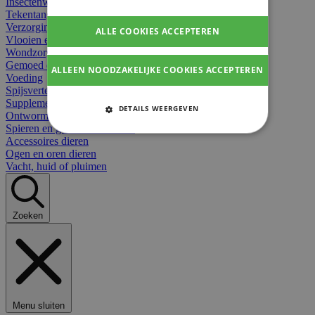
Insectenwerend
Tekentangen
Verzorging beten
ALLE COOKIES ACCEPTEREN
Vlooien en teken
Wondzorg dieren
Gemoed en stress dieren
ALLEEN NOODZAKELIJKE COOKIES ACCEPTEREN
Voeding
Spijsvertering
Supplementen dieren
DETAILS WEERGEVEN
Ontworming en parasieten
Spieren en gewrichten dieren
STRIKT NOODZAKELIJKE
Accessoires dieren
COOKIES
Ogen en oren dieren
Vacht, huid of pluimen
PRESTATIE COOKIES
TARGETING COOKIES
Zoeken
FUNCTIONELE COOKIES
Strikt noodzakelijke cookies
Menu sluiten