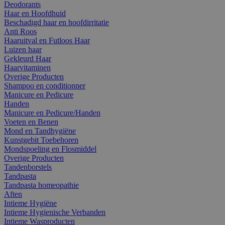
Deodorants
Haar en Hoofdhuid
Beschadigd haar en hoofdirritatie
Anti Roos
Haaruitval en Futloos Haar
Luizen haar
Gekleurd Haar
Haarvitaminen
Overige Producten
Shampoo en conditionner
Manicure en Pedicure
Handen
Manicure en Pedicure/Handen
Voeten en Benen
Mond en Tandhygiëne
Kunstgebit Toebehoren
Mondspoeling en Flosmiddel
Overige Producten
Tandenborstels
Tandpasta
Tandpasta homeopathie
Aften
Intieme Hygiëne
Intieme Hygienische Verbanden
Intieme Wasproducten