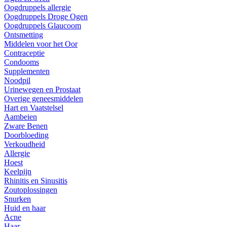
Oogdruppels allergie
Oogdruppels Droge Ogen
Oogdruppels Glaucoom
Ontsmetting
Middelen voor het Oor
Contraceptie
Condooms
Supplementen
Noodpil
Urinewegen en Prostaat
Overige geneesmiddelen
Hart en Vaatstelsel
Aambeien
Zware Benen
Doorbloeding
Verkoudheid
Allergie
Hoest
Keelpijn
Rhinitis en Sinusitis
Zoutoplossingen
Snurken
Huid en haar
Acne
Haar