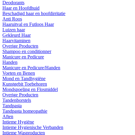
Deodorants
Haar en Hoofdhuid
Beschadigd haar en hoofdirritatie
Anti Roos
Haaruitval en Futloos Haar
Luizen haar
Gekleurd Haar
Haarvitaminen
Overige Producten
Shampoo en conditionner
Manicure en Pedicure
Handen
Manicure en Pedicure/Handen
Voeten en Benen
Mond en Tandhygiëne
Kunstgebit Toebehoren
Mondspoeling en Flosmiddel
Overige Producten
Tandenborstels
Tandpasta
Tandpasta homeopathie
Aften
Intieme Hygiëne
Intieme Hygienische Verbanden
Intieme Wasproducten