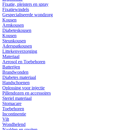
Fixatie, pleisters en spray
Fixatiewindels
Gespecialiseerde wondzorg
Kousen
Armkousen
Diabeteskousen
Kousen
Steunkousen
Aderspatkousen
Littekenverzorging
Materiaal
Aerosol en Toebehoren
Batterijen
Brandwonden
Diabetes materiaal
Handschoenen
Oplossing voor injectie
Pillendozen en accessoires
Steriel materiaal
Stomacare
Toebehoren
Incontinentie
Vilt
Wondhelend
Naalden en spuiten