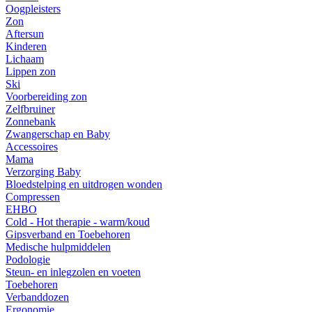
Oogpleisters
Zon
Aftersun
Kinderen
Lichaam
Lippen zon
Ski
Voorbereiding zon
Zelfbruiner
Zonnebank
Zwangerschap en Baby
Accessoires
Mama
Verzorging Baby
Bloedstelping en uitdrogen wonden
Compressen
EHBO
Cold - Hot therapie - warm/koud
Gipsverband en Toebehoren
Medische hulpmiddelen
Podologie
Steun- en inlegzolen en voeten
Toebehoren
Verbanddozen
Ergonomie