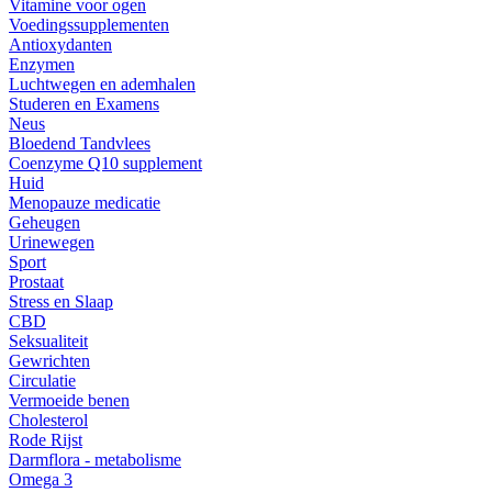
Vitamine voor ogen
Voedingssupplementen
Antioxydanten
Enzymen
Luchtwegen en ademhalen
Studeren en Examens
Neus
Bloedend Tandvlees
Coenzyme Q10 supplement
Huid
Menopauze medicatie
Geheugen
Urinewegen
Sport
Prostaat
Stress en Slaap
CBD
Seksualiteit
Gewrichten
Circulatie
Vermoeide benen
Cholesterol
Rode Rijst
Darmflora - metabolisme
Omega 3