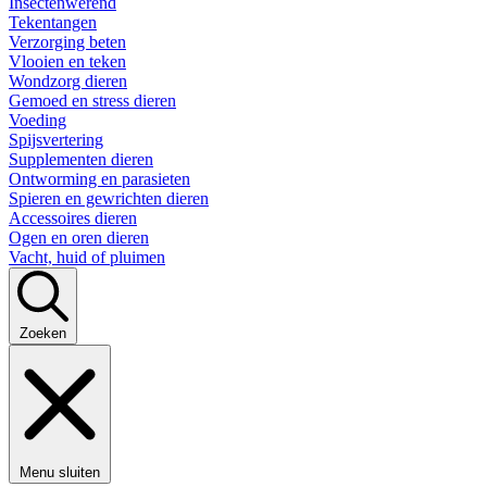
Insectenwerend
Tekentangen
Verzorging beten
Vlooien en teken
Wondzorg dieren
Gemoed en stress dieren
Voeding
Spijsvertering
Supplementen dieren
Ontworming en parasieten
Spieren en gewrichten dieren
Accessoires dieren
Ogen en oren dieren
Vacht, huid of pluimen
Zoeken
Menu sluiten