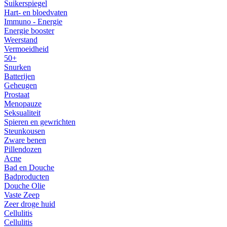
Suikerspiegel
Hart- en bloedvaten
Immuno - Energie
Energie booster
Weerstand
Vermoeidheid
50+
Snurken
Batterijen
Geheugen
Prostaat
Menopauze
Seksualiteit
Spieren en gewrichten
Steunkousen
Zware benen
Pillendozen
Acne
Bad en Douche
Badproducten
Douche Olie
Vaste Zeep
Zeer droge huid
Cellulitis
Cellulitis