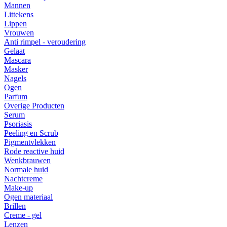
Mannen
Littekens
Lippen
Vrouwen
Anti rimpel - veroudering
Gelaat
Mascara
Masker
Nagels
Ogen
Parfum
Overige Producten
Serum
Psoriasis
Peeling en Scrub
Pigmentvlekken
Rode reactive huid
Wenkbrauwen
Normale huid
Nachtcreme
Make-up
Ogen materiaal
Brillen
Creme - gel
Lenzen