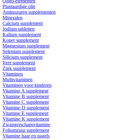
Oligo-elementen
Plantaardige olie
Aminozuren supplementen
Mineralen
Calcium supplement
Jodium tabletten
Kalium supplement
Koper supplement
Magnesium supplement
Selenium supplement
Silicium supplement
Ijzer supplement
Zink supplement
Vitaminen
Multivitaminen
Vitaminen voor kinderen
Vitamine A supplement
Vitamine B supplement
Vitamine C supplement
Vitamine D supplement
Vitamine E supplement
Vitamine K supplement
Zwangerschapsvitamine
Foliumzuur supplement
Vitamine haar en nagels