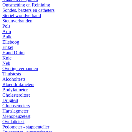
Ontsmetting en Reiniging
Sondes, baxters en catheters
Steriel wondverband
Steunverbanden
Pols
Arm
Buik
Elleboog
Enkel
Hand Duim
Knie
Nek
Overige verbanden
Thuistests
Alcoholtests
Bloeddrukmeters
Bodyfatmeter
Cholesteroltest
Drugtest
Glucosemeters
Hartslagmeter
Menopauzetest
Ovulatietest
Pedometer - stappenteller