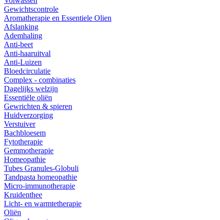
Volwassen
Gewichtscontrole
Aromatherapie en Essentiele Olien
Afslanking
Ademhaling
Anti-beet
Anti-haaruitval
Anti-Luizen
Bloedcirculatie
Complex - combinaties
Dagelijks welzijn
Essentiële oliën
Gewrichten & spieren
Huidverzorging
Verstuiver
Bachbloesem
Fytotherapie
Gemmotherapie
Homeopathie
Tubes Granules-Globuli
Tandpasta homeopathie
Micro-immunotherapie
Kruidenthee
Licht- en warmtetherapie
Oliën