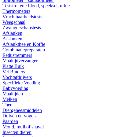
Spirometer - zuurstofmeter
Teststroken : bloed, speeksel, urine
Thermometers
Vruchtbaarheidstests
Weegschaal
Zwangerschapstests
Afslanken
Afslanken
Afslankthee en Koffie
Combinatiepreparaten
Eetlustremmers
Maaltijdvervanger
Platte Buik
Vet Binders
Vochtafdrijvers
Specifieke Voeding
Babyvoeding
Maaltijden
Melken
Thee
Diergeneesmiddelen
Duiven en vogels
Paarden
Mond, muil of snavel
Insecten dieren