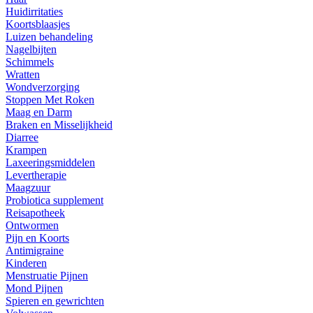
Huidirritaties
Koortsblaasjes
Luizen behandeling
Nagelbijten
Schimmels
Wratten
Wondverzorging
Stoppen Met Roken
Maag en Darm
Braken en Misselijkheid
Diarree
Krampen
Laxeeringsmiddelen
Levertherapie
Maagzuur
Probiotica supplement
Reisapotheek
Ontwormen
Pijn en Koorts
Antimigraine
Kinderen
Menstruatie Pijnen
Mond Pijnen
Spieren en gewrichten