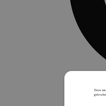
Deze web
gebruike