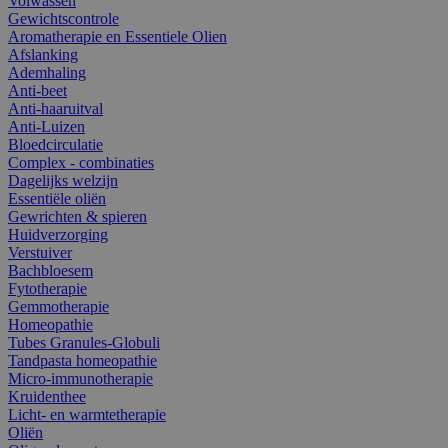
Volwassen
Gewichtscontrole
Aromatherapie en Essentiele Olien
Afslanking
Ademhaling
Anti-beet
Anti-haaruitval
Anti-Luizen
Bloedcirculatie
Complex - combinaties
Dagelijks welzijn
Essentiële oliën
Gewrichten & spieren
Huidverzorging
Verstuiver
Bachbloesem
Fytotherapie
Gemmotherapie
Homeopathie
Tubes Granules-Globuli
Tandpasta homeopathie
Micro-immunotherapie
Kruidenthee
Licht- en warmtetherapie
Oliën