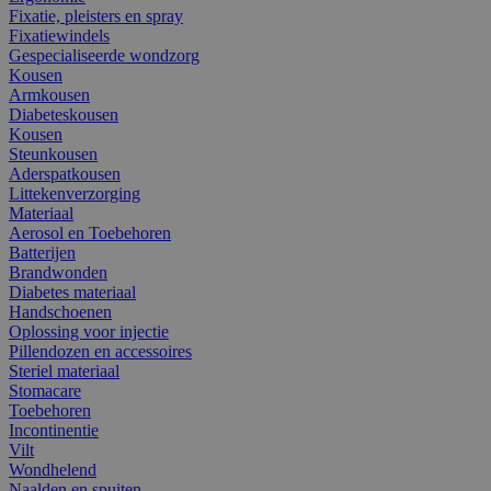
Fixatie, pleisters en spray
Fixatiewindels
Gespecialiseerde wondzorg
Kousen
Armkousen
Diabeteskousen
Kousen
Steunkousen
Aderspatkousen
Littekenverzorging
Materiaal
Aerosol en Toebehoren
Batterijen
Brandwonden
Diabetes materiaal
Handschoenen
Oplossing voor injectie
Pillendozen en accessoires
Steriel materiaal
Stomacare
Toebehoren
Incontinentie
Vilt
Wondhelend
Naalden en spuiten