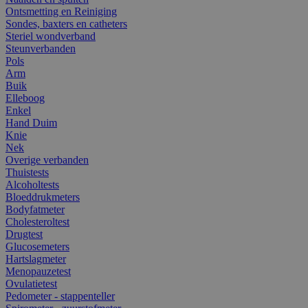
Ontsmetting en Reiniging
Sondes, baxters en catheters
Steriel wondverband
Steunverbanden
Pols
Arm
Buik
Elleboog
Enkel
Hand Duim
Knie
Nek
Overige verbanden
Thuistests
Alcoholtests
Bloeddrukmeters
Bodyfatmeter
Cholesteroltest
Drugtest
Glucosemeters
Hartslagmeter
Menopauzetest
Ovulatietest
Pedometer - stappenteller