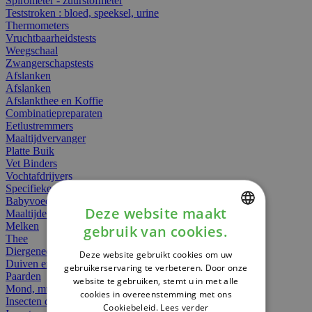
Spirometer - zuurstofmeter
Teststroken : bloed, speeksel, urine
Thermometers
Vruchtbaarheidstests
Weegschaal
Zwangerschapstests
Afslanken
Afslanken
Afslankthee en Koffie
Combinatiepreparaten
Eetlustremmers
Maaltijdvervanger
Platte Buik
Vet Binders
Vochtafdrijvers
Specifieke Voeding
Babyvoeding
Deze website maakt
Maaltijden
Melken
gebruik van cookies.
DUTCH
Thee
Diergeneesmiddelen
Deze website gebruikt cookies om uw
FRENCH
Duiven en vogels
gebruikerservaring te verbeteren. Door onze
Paarden
website te gebruiken, stemt u in met alle
ENGLISH
Mond, muil of snavel
cookies in overeenstemming met ons
Insecten dieren
Cookiebeleid.
Lees verder