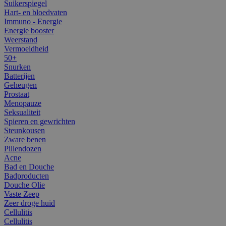
Suikerspiegel
Hart- en bloedvaten
Immuno - Energie
Energie booster
Weerstand
Vermoeidheid
50+
Snurken
Batterijen
Geheugen
Prostaat
Menopauze
Seksualiteit
Spieren en gewrichten
Steunkousen
Zware benen
Pillendozen
Acne
Bad en Douche
Badproducten
Douche Olie
Vaste Zeep
Zeer droge huid
Cellulitis
Cellulitis