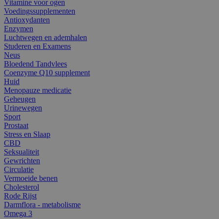
Vitamine voor ogen
Voedingssupplementen
Antioxydanten
Enzymen
Luchtwegen en ademhalen
Studeren en Examens
Neus
Bloedend Tandvlees
Coenzyme Q10 supplement
Huid
Menopauze medicatie
Geheugen
Urinewegen
Sport
Prostaat
Stress en Slaap
CBD
Seksualiteit
Gewrichten
Circulatie
Vermoeide benen
Cholesterol
Rode Rijst
Darmflora - metabolisme
Omega 3