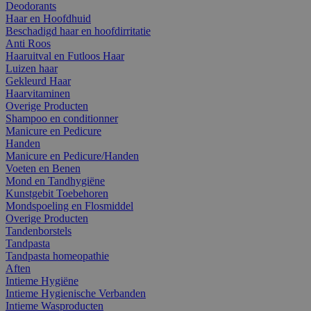
Deodorants
Haar en Hoofdhuid
Beschadigd haar en hoofdirritatie
Anti Roos
Haaruitval en Futloos Haar
Luizen haar
Gekleurd Haar
Haarvitaminen
Overige Producten
Shampoo en conditionner
Manicure en Pedicure
Handen
Manicure en Pedicure/Handen
Voeten en Benen
Mond en Tandhygiëne
Kunstgebit Toebehoren
Mondspoeling en Flosmiddel
Overige Producten
Tandenborstels
Tandpasta
Tandpasta homeopathie
Aften
Intieme Hygiëne
Intieme Hygienische Verbanden
Intieme Wasproducten