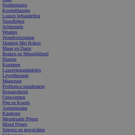
Huidirritaties
Koortsblaasjes
Luizen behandeling
Nagelbijten
Schimmels
Wratten
Wondverzorging
Stoppen Met Roken
Maag en Darm
Braken en Misselijkheid
Diarree
Krampen
Laxeeringsmiddelen
Levertherapie
Maagzuur
Probiotica supplement
Reisapotheek
Ontwormen
Pijn en Koorts
Antimigraine
Kinderen
Menstruatie Pijnen
Mond Pijnen
Spieren en gewrichten