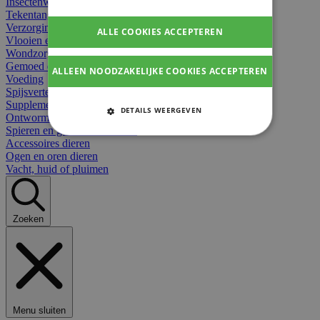
Insectenwerend
Tekentangen
Verzorging beten
ALLE COOKIES ACCEPTEREN
Vlooien en teken
Wondzorg dieren
Gemoed en stress dieren
ALLEEN NOODZAKELIJKE COOKIES ACCEPTEREN
Voeding
Spijsvertering
Supplementen dieren
DETAILS WEERGEVEN
Ontworming en parasieten
Spieren en gewrichten dieren
STRIKT NOODZAKELIJKE
Accessoires dieren
COOKIES
Ogen en oren dieren
Vacht, huid of pluimen
PRESTATIE COOKIES
TARGETING COOKIES
Zoeken
FUNCTIONELE COOKIES
Strikt noodzakelijke cookies
Menu sluiten