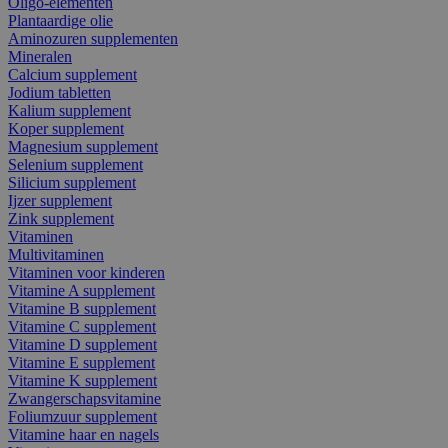
Oligo-elementen
Plantaardige olie
Aminozuren supplementen
Mineralen
Calcium supplement
Jodium tabletten
Kalium supplement
Koper supplement
Magnesium supplement
Selenium supplement
Silicium supplement
Ijzer supplement
Zink supplement
Vitaminen
Multivitaminen
Vitaminen voor kinderen
Vitamine A supplement
Vitamine B supplement
Vitamine C supplement
Vitamine D supplement
Vitamine E supplement
Vitamine K supplement
Zwangerschapsvitamine
Foliumzuur supplement
Vitamine haar en nagels