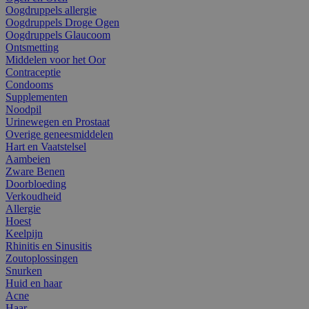
Oogdruppels allergie
Oogdruppels Droge Ogen
Oogdruppels Glaucoom
Ontsmetting
Middelen voor het Oor
Contraceptie
Condooms
Supplementen
Noodpil
Urinewegen en Prostaat
Overige geneesmiddelen
Hart en Vaatstelsel
Aambeien
Zware Benen
Doorbloeding
Verkoudheid
Allergie
Hoest
Keelpijn
Rhinitis en Sinusitis
Zoutoplossingen
Snurken
Huid en haar
Acne
Haar