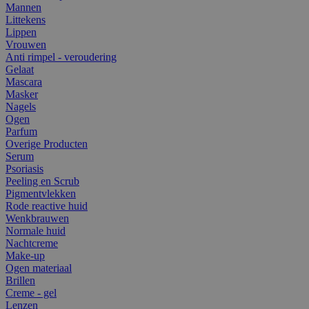
Mannen
Littekens
Lippen
Vrouwen
Anti rimpel - veroudering
Gelaat
Mascara
Masker
Nagels
Ogen
Parfum
Overige Producten
Serum
Psoriasis
Peeling en Scrub
Pigmentvlekken
Rode reactive huid
Wenkbrauwen
Normale huid
Nachtcreme
Make-up
Ogen materiaal
Brillen
Creme - gel
Lenzen