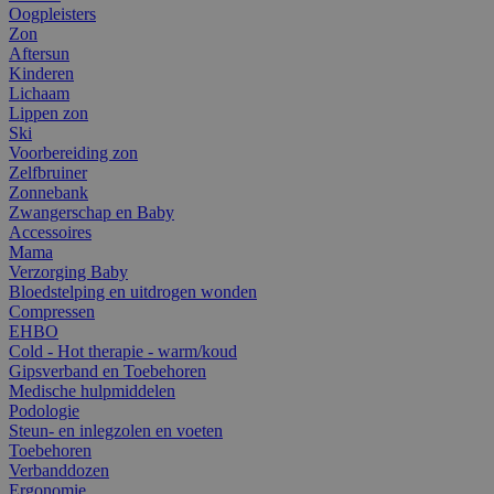
Oogpleisters
Zon
Aftersun
Kinderen
Lichaam
Lippen zon
Ski
Voorbereiding zon
Zelfbruiner
Zonnebank
Zwangerschap en Baby
Accessoires
Mama
Verzorging Baby
Bloedstelping en uitdrogen wonden
Compressen
EHBO
Cold - Hot therapie - warm/koud
Gipsverband en Toebehoren
Medische hulpmiddelen
Podologie
Steun- en inlegzolen en voeten
Toebehoren
Verbanddozen
Ergonomie