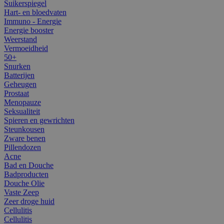
Suikerspiegel
Hart- en bloedvaten
Immuno - Energie
Energie booster
Weerstand
Vermoeidheid
50+
Snurken
Batterijen
Geheugen
Prostaat
Menopauze
Seksualiteit
Spieren en gewrichten
Steunkousen
Zware benen
Pillendozen
Acne
Bad en Douche
Badproducten
Douche Olie
Vaste Zeep
Zeer droge huid
Cellulitis
Cellulitis