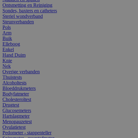
Ontsmetting en Reiniging
Sondes, baxters en catheters
Steriel wondverband
Steunverbanden
Pols
Arm
Buik
Elleboog
Enkel
Hand Duim
Knie
Nek
Overige verbanden
Thuistests
Alcoholtests
Bloeddrukmeters
Bodyfatmeter
Cholesteroltest
Drugtest
Glucosemeters
Hartslagmeter
Menopauzetest
Ovulatietest
Pedometer - stappenteller