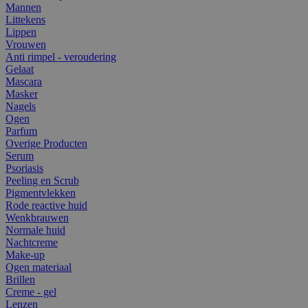
Mannen
Littekens
Lippen
Vrouwen
Anti rimpel - veroudering
Gelaat
Mascara
Masker
Nagels
Ogen
Parfum
Overige Producten
Serum
Psoriasis
Peeling en Scrub
Pigmentvlekken
Rode reactive huid
Wenkbrauwen
Normale huid
Nachtcreme
Make-up
Ogen materiaal
Brillen
Creme - gel
Lenzen