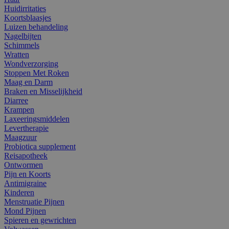
Huidirritaties
Koortsblaasjes
Luizen behandeling
Nagelbijten
Schimmels
Wratten
Wondverzorging
Stoppen Met Roken
Maag en Darm
Braken en Misselijkheid
Diarree
Krampen
Laxeeringsmiddelen
Levertherapie
Maagzuur
Probiotica supplement
Reisapotheek
Ontwormen
Pijn en Koorts
Antimigraine
Kinderen
Menstruatie Pijnen
Mond Pijnen
Spieren en gewrichten