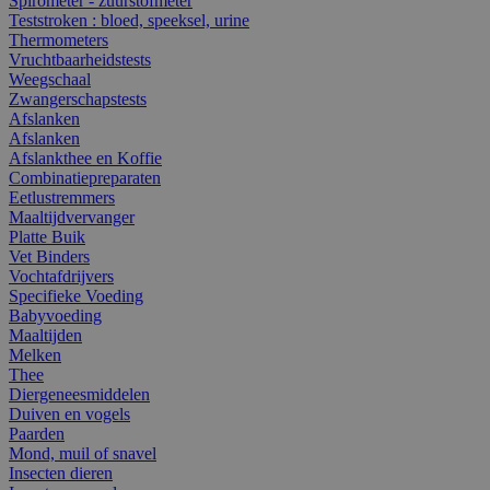
Spirometer - zuurstofmeter
Teststroken : bloed, speeksel, urine
Thermometers
Vruchtbaarheidstests
Weegschaal
Zwangerschapstests
Afslanken
Afslanken
Afslankthee en Koffie
Combinatiepreparaten
Eetlustremmers
Maaltijdvervanger
Platte Buik
Vet Binders
Vochtafdrijvers
Specifieke Voeding
Babyvoeding
Maaltijden
Melken
Thee
Diergeneesmiddelen
Duiven en vogels
Paarden
Mond, muil of snavel
Insecten dieren