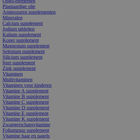
Oligo-elementen
Plantaardige olie
Aminozuren supplementen
Mineralen
Calcium supplement
Jodium tabletten
Kalium supplement
Koper supplement
Magnesium supplement
Selenium supplement
Silicium supplement
Ijzer supplement
Zink supplement
Vitaminen
Multivitaminen
Vitaminen voor kinderen
Vitamine A supplement
Vitamine B supplement
Vitamine C supplement
Vitamine D supplement
Vitamine E supplement
Vitamine K supplement
Zwangerschapsvitamine
Foliumzuur supplement
Vitamine haar en nagels