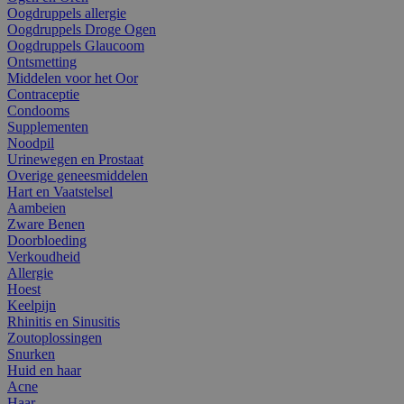
Oogdruppels allergie
Oogdruppels Droge Ogen
Oogdruppels Glaucoom
Ontsmetting
Middelen voor het Oor
Contraceptie
Condooms
Supplementen
Noodpil
Urinewegen en Prostaat
Overige geneesmiddelen
Hart en Vaatstelsel
Aambeien
Zware Benen
Doorbloeding
Verkoudheid
Allergie
Hoest
Keelpijn
Rhinitis en Sinusitis
Zoutoplossingen
Snurken
Huid en haar
Acne
Haar