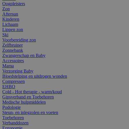
Oogpleisters
Zon
Aftersun
Kinderen
Lichaam
Lippen zon
Ski
Voorbereiding zon
Zelfbruiner
Zonnebank
Zwangerschap en Baby
Accessoires
Mama
Verzorging Baby
Bloedstelping en uitdrogen wonden
Compressen
EHBO
Cold - Hot therapie - warm/koud
Gipsverband en Toebehoren
Medische hulpmiddelen
Podologie
Steun- en inlegzolen en voeten
Toebehoren
Verbanddozen
Ergonomie