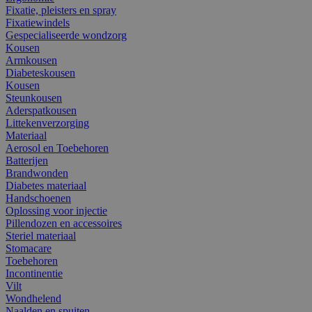
Fixatie, pleisters en spray
Fixatiewindels
Gespecialiseerde wondzorg
Kousen
Armkousen
Diabeteskousen
Kousen
Steunkousen
Aderspatkousen
Littekenverzorging
Materiaal
Aerosol en Toebehoren
Batterijen
Brandwonden
Diabetes materiaal
Handschoenen
Oplossing voor injectie
Pillendozen en accessoires
Steriel materiaal
Stomacare
Toebehoren
Incontinentie
Vilt
Wondhelend
Naalden en spuiten