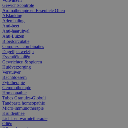
Volwassen
Gewichtscontrole
Aromatherapie en Essentiele Olien
Afslanking
Ademhaling
Anti-beet
Anti-haaruitval
Anti-Luizen
Bloedcirculatie
Complex - combinaties
Dagelijks welzijn
Essentiële oliën
Gewrichten & spieren
Huidverzorging
Verstuiver
Bachbloesem
Fytotherapie
Gemmotherapie
Homeopathie
Tubes Granules-Globuli
Tandpasta homeopathie
Micro-immunotherapie
Kruidenthee
Licht- en warmtetherapie
Oliën