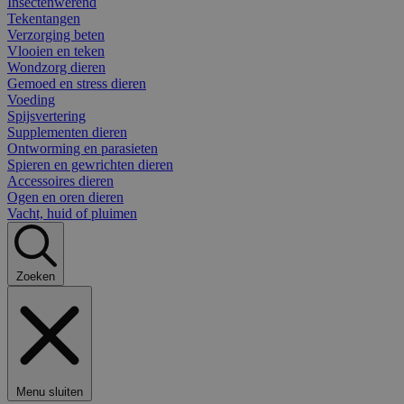
Insectenwerend
Tekentangen
Verzorging beten
Vlooien en teken
Wondzorg dieren
Gemoed en stress dieren
Voeding
Spijsvertering
Supplementen dieren
Ontworming en parasieten
Spieren en gewrichten dieren
Accessoires dieren
Ogen en oren dieren
Vacht, huid of pluimen
Zoeken
Menu sluiten