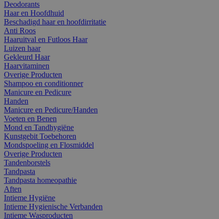
Deodorants
Haar en Hoofdhuid
Beschadigd haar en hoofdirritatie
Anti Roos
Haaruitval en Futloos Haar
Luizen haar
Gekleurd Haar
Haarvitaminen
Overige Producten
Shampoo en conditionner
Manicure en Pedicure
Handen
Manicure en Pedicure/Handen
Voeten en Benen
Mond en Tandhygiëne
Kunstgebit Toebehoren
Mondspoeling en Flosmiddel
Overige Producten
Tandenborstels
Tandpasta
Tandpasta homeopathie
Aften
Intieme Hygiëne
Intieme Hygienische Verbanden
Intieme Wasproducten