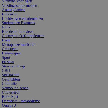
Vitamine voor ogen
Voedingssupplementen
Antioxydanten
Enzymen
Luchtwegen en ademhalen
Studeren en Examens
Neus
Bloedend Tandvlees
Coenzyme Q10 supplement
Huid
Menopauze medicatie
Geheugen
Urinewegen
Sport
Prostaat
Stress en Slaap
CBD
Seksualiteit
Gewrichten
Circulatie
Vermoeide benen
Cholesterol
Rode Rijst
Darmflora - metabolisme
Omega 3