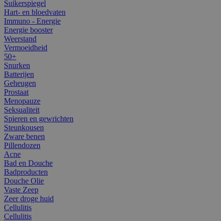
Suikerspiegel
Hart- en bloedvaten
Immuno - Energie
Energie booster
Weerstand
Vermoeidheid
50+
Snurken
Batterijen
Geheugen
Prostaat
Menopauze
Seksualiteit
Spieren en gewrichten
Steunkousen
Zware benen
Pillendozen
Acne
Bad en Douche
Badproducten
Douche Olie
Vaste Zeep
Zeer droge huid
Cellulitis
Cellulitis