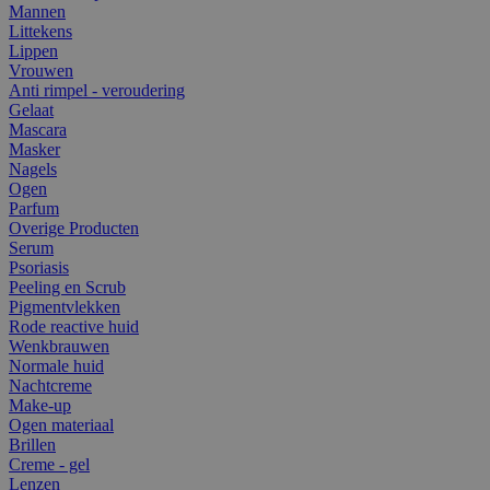
Mannen
Littekens
Lippen
Vrouwen
Anti rimpel - veroudering
Gelaat
Mascara
Masker
Nagels
Ogen
Parfum
Overige Producten
Serum
Psoriasis
Peeling en Scrub
Pigmentvlekken
Rode reactive huid
Wenkbrauwen
Normale huid
Nachtcreme
Make-up
Ogen materiaal
Brillen
Creme - gel
Lenzen