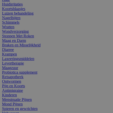
Huidirritaties
Koortsblaasjes
Luizen behandeling
Nagelbijten
Schimmels
Wratten
Wondverzorging
Stoppen Met Roken
Maag en Darm
Braken en Misselijkheid
Diarree
Krampen
Laxeeringsmiddelen
Levertherapie
Maagzuur
Probiotica supplement
Reisapotheek
Ontwormen
Pijn en Koorts
Antimigraine
Kinderen
Menstruatie Pijnen
Mond Pijnen
Spieren en gewrichten