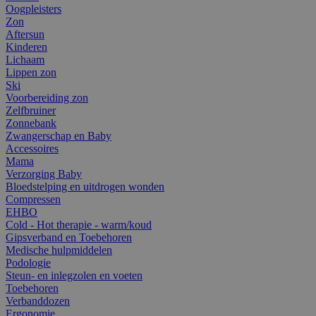
Oogpleisters
Zon
Aftersun
Kinderen
Lichaam
Lippen zon
Ski
Voorbereiding zon
Zelfbruiner
Zonnebank
Zwangerschap en Baby
Accessoires
Mama
Verzorging Baby
Bloedstelping en uitdrogen wonden
Compressen
EHBO
Cold - Hot therapie - warm/koud
Gipsverband en Toebehoren
Medische hulpmiddelen
Podologie
Steun- en inlegzolen en voeten
Toebehoren
Verbanddozen
Ergonomie