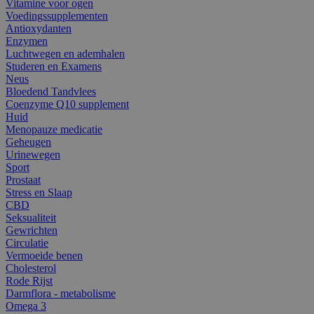
Vitamine voor ogen
Voedingssupplementen
Antioxydanten
Enzymen
Luchtwegen en ademhalen
Studeren en Examens
Neus
Bloedend Tandvlees
Coenzyme Q10 supplement
Huid
Menopauze medicatie
Geheugen
Urinewegen
Sport
Prostaat
Stress en Slaap
CBD
Seksualiteit
Gewrichten
Circulatie
Vermoeide benen
Cholesterol
Rode Rijst
Darmflora - metabolisme
Omega 3