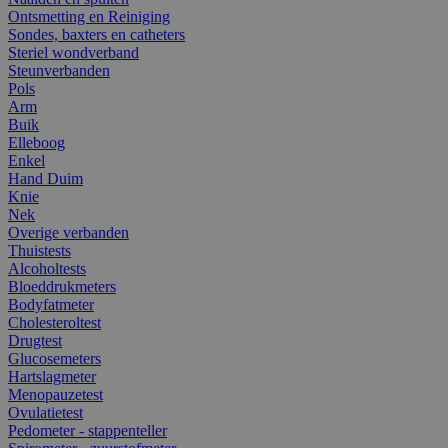
Ontsmetting en Reiniging
Sondes, baxters en catheters
Steriel wondverband
Steunverbanden
Pols
Arm
Buik
Elleboog
Enkel
Hand Duim
Knie
Nek
Overige verbanden
Thuistests
Alcoholtests
Bloeddrukmeters
Bodyfatmeter
Cholesteroltest
Drugtest
Glucosemeters
Hartslagmeter
Menopauzetest
Ovulatietest
Pedometer - stappenteller