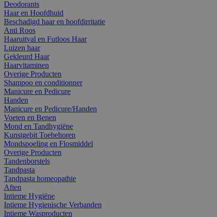
Deodorants
Haar en Hoofdhuid
Beschadigd haar en hoofdirritatie
Anti Roos
Haaruitval en Futloos Haar
Luizen haar
Gekleurd Haar
Haarvitaminen
Overige Producten
Shampoo en conditionner
Manicure en Pedicure
Handen
Manicure en Pedicure/Handen
Voeten en Benen
Mond en Tandhygiëne
Kunstgebit Toebehoren
Mondspoeling en Flosmiddel
Overige Producten
Tandenborstels
Tandpasta
Tandpasta homeopathie
Aften
Intieme Hygiëne
Intieme Hygienische Verbanden
Intieme Wasproducten