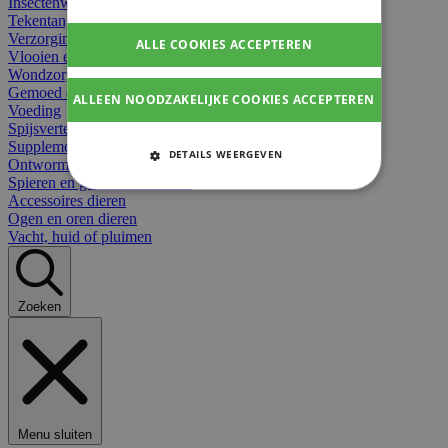
Insectenwerend
Tekentangen
Verzorging beten
ALLE COOKIES ACCEPTEREN
Vlooien en teken
Wondzorg dieren
Gemoed en stress dieren
ALLEEN NOODZAKELIJKE COOKIES ACCEPTEREN
Voeding
Spijsvertering
Supplementen dieren
DETAILS WEERGEVEN
Ontworming en parasieten
Spieren en gewrichten dieren
STRIKT NOODZAKELIJKE
Accessoires dieren
COOKIES
Ogen en oren dieren
Vacht, huid of pluimen
PRESTATIE COOKIES
TARGETING COOKIES
Zoeken
FUNCTIONELE COOKIES
Strikt noodzakelijke cookies
Menu sluiten