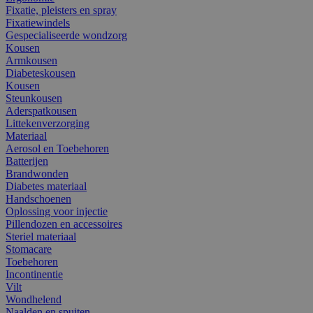
Fixatie, pleisters en spray
Fixatiewindels
Gespecialiseerde wondzorg
Kousen
Armkousen
Diabeteskousen
Kousen
Steunkousen
Aderspatkousen
Littekenverzorging
Materiaal
Aerosol en Toebehoren
Batterijen
Brandwonden
Diabetes materiaal
Handschoenen
Oplossing voor injectie
Pillendozen en accessoires
Steriel materiaal
Stomacare
Toebehoren
Incontinentie
Vilt
Wondhelend
Naalden en spuiten