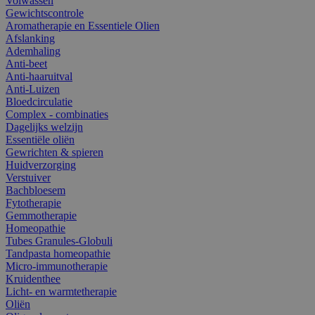
Volwassen
Gewichtscontrole
Aromatherapie en Essentiele Olien
Afslanking
Ademhaling
Anti-beet
Anti-haaruitval
Anti-Luizen
Bloedcirculatie
Complex - combinaties
Dagelijks welzijn
Essentiële oliën
Gewrichten & spieren
Huidverzorging
Verstuiver
Bachbloesem
Fytotherapie
Gemmotherapie
Homeopathie
Tubes Granules-Globuli
Tandpasta homeopathie
Micro-immunotherapie
Kruidenthee
Licht- en warmtetherapie
Oliën