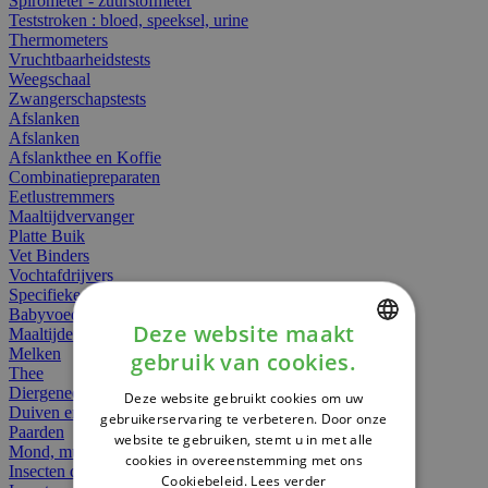
Spirometer - zuurstofmeter
Teststroken : bloed, speeksel, urine
Thermometers
Vruchtbaarheidstests
Weegschaal
Zwangerschapstests
Afslanken
Afslanken
Afslankthee en Koffie
Combinatiepreparaten
Eetlustremmers
Maaltijdvervanger
Platte Buik
Vet Binders
Vochtafdrijvers
Specifieke Voeding
Babyvoeding
Deze website maakt
Maaltijden
Melken
gebruik van cookies.
DUTCH
Thee
Diergeneesmiddelen
Deze website gebruikt cookies om uw
FRENCH
Duiven en vogels
gebruikerservaring te verbeteren. Door onze
Paarden
website te gebruiken, stemt u in met alle
ENGLISH
Mond, muil of snavel
cookies in overeenstemming met ons
Insecten dieren
Cookiebeleid.
Lees verder