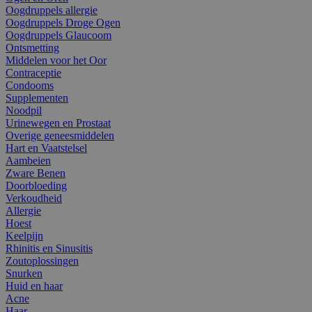
Oogdruppels allergie
Oogdruppels Droge Ogen
Oogdruppels Glaucoom
Ontsmetting
Middelen voor het Oor
Contraceptie
Condooms
Supplementen
Noodpil
Urinewegen en Prostaat
Overige geneesmiddelen
Hart en Vaatstelsel
Aambeien
Zware Benen
Doorbloeding
Verkoudheid
Allergie
Hoest
Keelpijn
Rhinitis en Sinusitis
Zoutoplossingen
Snurken
Huid en haar
Acne
Haar