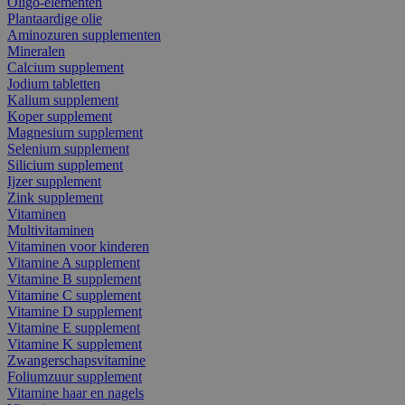
Oligo-elementen
Plantaardige olie
Aminozuren supplementen
Mineralen
Calcium supplement
Jodium tabletten
Kalium supplement
Koper supplement
Magnesium supplement
Selenium supplement
Silicium supplement
Ijzer supplement
Zink supplement
Vitaminen
Multivitaminen
Vitaminen voor kinderen
Vitamine A supplement
Vitamine B supplement
Vitamine C supplement
Vitamine D supplement
Vitamine E supplement
Vitamine K supplement
Zwangerschapsvitamine
Foliumzuur supplement
Vitamine haar en nagels