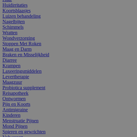
Huidirritaties
Koortsblaasjes
Luizen behandeling
Nagelbijten
Schimmels
Wratten
Wondverzorging
Stoppen Met Roken
Maag en Darm
Braken en Misselijkheid
Diarree
Krampen
Laxeeringsmiddelen
Levertherapie
Maagzuur
Probiotica supplement
Reisapotheek
Ontwormen
Pijn en Koorts
Antimigraine
Kinderen
Menstruatie Pijnen
Mond Pijnen
Spieren en gewrichten