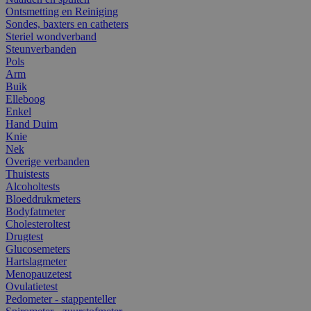
Ontsmetting en Reiniging
Sondes, baxters en catheters
Steriel wondverband
Steunverbanden
Pols
Arm
Buik
Elleboog
Enkel
Hand Duim
Knie
Nek
Overige verbanden
Thuistests
Alcoholtests
Bloeddrukmeters
Bodyfatmeter
Cholesteroltest
Drugtest
Glucosemeters
Hartslagmeter
Menopauzetest
Ovulatietest
Pedometer - stappenteller