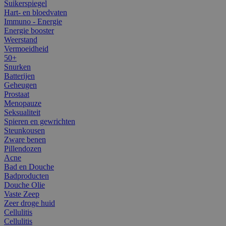
Suikerspiegel
Hart- en bloedvaten
Immuno - Energie
Energie booster
Weerstand
Vermoeidheid
50+
Snurken
Batterijen
Geheugen
Prostaat
Menopauze
Seksualiteit
Spieren en gewrichten
Steunkousen
Zware benen
Pillendozen
Acne
Bad en Douche
Badproducten
Douche Olie
Vaste Zeep
Zeer droge huid
Cellulitis
Cellulitis