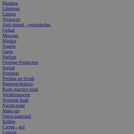
Mannen
Littekens
Lippen
Vrouwen
Anti rimpel - veroudering
Gelaat
Mascara
Masker
Nagels
Ogen
Parfum
Overige Producten
Serum
Psoriasis
Peeling en Scrub
Pigmentvlekken
Rode reactive huid
Wenkbrauwen
Normale huid
Nachtcreme
Make-up
Ogen materiaal
Brillen
Creme - gel
Lenzen