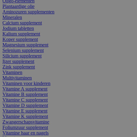
Oligo-elementen
Plantaardige olie
Aminozuren supplementen
Mineralen
Calcium supplement
Jodium tabletten
Kalium supplement
Koper supplement
Magnesium supplement
Selenium supplement
Silicium supplement
Ijzer supplement
Zink supplement
Vitaminen
Multivitaminen
Vitaminen voor kinderen
Vitamine A supplement
Vitamine B supplement
Vitamine C supplement
Vitamine D supplement
Vitamine E supplement
Vitamine K supplement
Zwangerschapsvitamine
Foliumzuur supplement
Vitamine haar en nagels