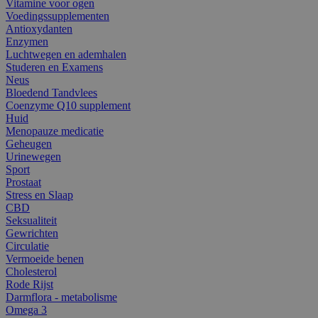
Vitamine voor ogen
Voedingssupplementen
Antioxydanten
Enzymen
Luchtwegen en ademhalen
Studeren en Examens
Neus
Bloedend Tandvlees
Coenzyme Q10 supplement
Huid
Menopauze medicatie
Geheugen
Urinewegen
Sport
Prostaat
Stress en Slaap
CBD
Seksualiteit
Gewrichten
Circulatie
Vermoeide benen
Cholesterol
Rode Rijst
Darmflora - metabolisme
Omega 3