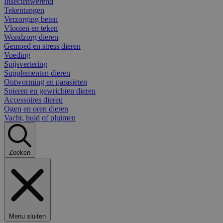
Insectenwerend
Tekentangen
Verzorging beten
Vlooien en teken
Wondzorg dieren
Gemoed en stress dieren
Voeding
Spijsvertering
Supplementen dieren
Ontworming en parasieten
Spieren en gewrichten dieren
Accessoires dieren
Ogen en oren dieren
Vacht, huid of pluimen
Zoeken
Menu sluiten