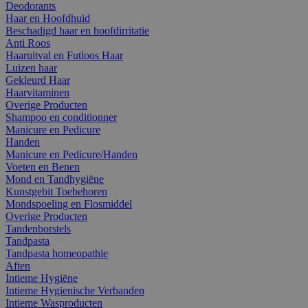
Deodorants
Haar en Hoofdhuid
Beschadigd haar en hoofdirritatie
Anti Roos
Haaruitval en Futloos Haar
Luizen haar
Gekleurd Haar
Haarvitaminen
Overige Producten
Shampoo en conditionner
Manicure en Pedicure
Handen
Manicure en Pedicure/Handen
Voeten en Benen
Mond en Tandhygiëne
Kunstgebit Toebehoren
Mondspoeling en Flosmiddel
Overige Producten
Tandenborstels
Tandpasta
Tandpasta homeopathie
Aften
Intieme Hygiëne
Intieme Hygienische Verbanden
Intieme Wasproducten