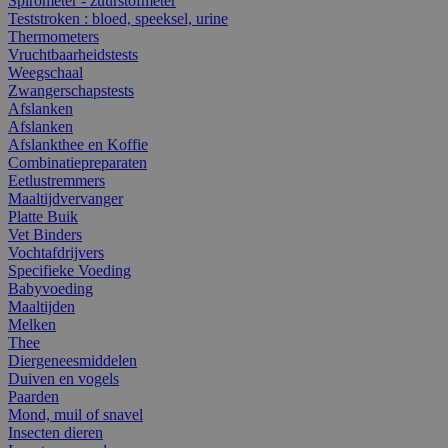
Spirometer - zuurstofmeter
Teststroken : bloed, speeksel, urine
Thermometers
Vruchtbaarheidstests
Weegschaal
Zwangerschapstests
Afslanken
Afslanken
Afslankthee en Koffie
Combinatiepreparaten
Eetlustremmers
Maaltijdvervanger
Platte Buik
Vet Binders
Vochtafdrijvers
Specifieke Voeding
Babyvoeding
Maaltijden
Melken
Thee
Diergeneesmiddelen
Duiven en vogels
Paarden
Mond, muil of snavel
Insecten dieren