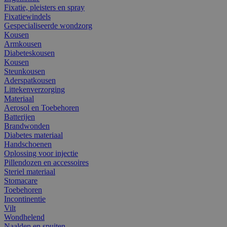
Fixatie, pleisters en spray
Fixatiewindels
Gespecialiseerde wondzorg
Kousen
Armkousen
Diabeteskousen
Kousen
Steunkousen
Aderspatkousen
Littekenverzorging
Materiaal
Aerosol en Toebehoren
Batterijen
Brandwonden
Diabetes materiaal
Handschoenen
Oplossing voor injectie
Pillendozen en accessoires
Steriel materiaal
Stomacare
Toebehoren
Incontinentie
Vilt
Wondhelend
Naalden en spuiten