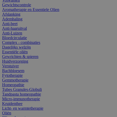
Volwassen
Gewichtscontrole
Aromatherapie en Essentiele Olien
Afslanking
Ademhaling
Anti-beet
Anti-haaruitval
Anti-Luizen
Bloedcirculatie
Complex - combinaties
Dagelijks welzijn
Essentiële oliën
Gewrichten & spieren
Huidverzorging
Verstuiver
Bachbloesem
Fytotherapie
Gemmotherapie
Homeopathie
Tubes Granules-Globuli
Tandpasta homeopathie
Micro-immunotherapie
Kruidenthee
Licht- en warmtetherapie
Oliën