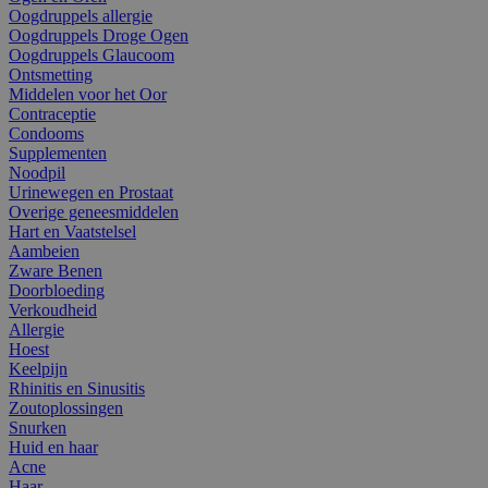
Oogdruppels allergie
Oogdruppels Droge Ogen
Oogdruppels Glaucoom
Ontsmetting
Middelen voor het Oor
Contraceptie
Condooms
Supplementen
Noodpil
Urinewegen en Prostaat
Overige geneesmiddelen
Hart en Vaatstelsel
Aambeien
Zware Benen
Doorbloeding
Verkoudheid
Allergie
Hoest
Keelpijn
Rhinitis en Sinusitis
Zoutoplossingen
Snurken
Huid en haar
Acne
Haar