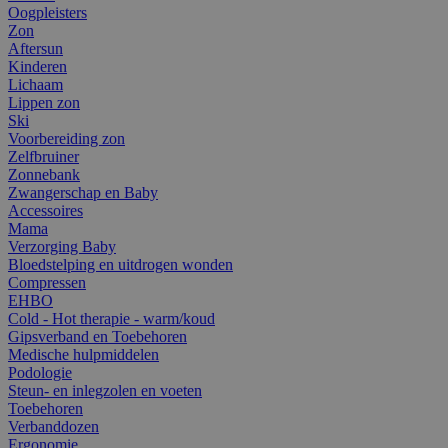
Oogpleisters
Zon
Aftersun
Kinderen
Lichaam
Lippen zon
Ski
Voorbereiding zon
Zelfbruiner
Zonnebank
Zwangerschap en Baby
Accessoires
Mama
Verzorging Baby
Bloedstelping en uitdrogen wonden
Compressen
EHBO
Cold - Hot therapie - warm/koud
Gipsverband en Toebehoren
Medische hulpmiddelen
Podologie
Steun- en inlegzolen en voeten
Toebehoren
Verbanddozen
Ergonomie