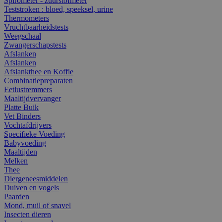
Spirometer - zuurstofmeter
Teststroken : bloed, speeksel, urine
Thermometers
Vruchtbaarheidstests
Weegschaal
Zwangerschapstests
Afslanken
Afslanken
Afslankthee en Koffie
Combinatiepreparaten
Eetlustremmers
Maaltijdvervanger
Platte Buik
Vet Binders
Vochtafdrijvers
Specifieke Voeding
Babyvoeding
Maaltijden
Melken
Thee
Diergeneesmiddelen
Duiven en vogels
Paarden
Mond, muil of snavel
Insecten dieren