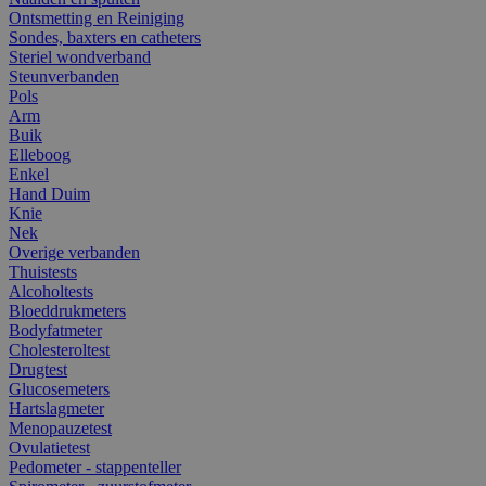
Ontsmetting en Reiniging
Sondes, baxters en catheters
Steriel wondverband
Steunverbanden
Pols
Arm
Buik
Elleboog
Enkel
Hand Duim
Knie
Nek
Overige verbanden
Thuistests
Alcoholtests
Bloeddrukmeters
Bodyfatmeter
Cholesteroltest
Drugtest
Glucosemeters
Hartslagmeter
Menopauzetest
Ovulatietest
Pedometer - stappenteller