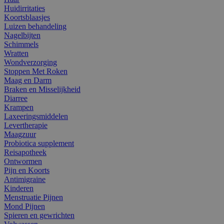
Huidirritaties
Koortsblaasjes
Luizen behandeling
Nagelbijten
Schimmels
Wratten
Wondverzorging
Stoppen Met Roken
Maag en Darm
Braken en Misselijkheid
Diarree
Krampen
Laxeeringsmiddelen
Levertherapie
Maagzuur
Probiotica supplement
Reisapotheek
Ontwormen
Pijn en Koorts
Antimigraine
Kinderen
Menstruatie Pijnen
Mond Pijnen
Spieren en gewrichten