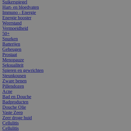
Suikerspiegel
Hart- en bloedvaten
Immuno - Energie
Energie booster
Weerstand
Vermoeidheid
50+
Snurken
Batterijen
Geheugen
Prostaat
Menopauze
Seksualiteit
Spieren en gewrichten
Steunkousen
Zware benen
Pillendozen
Acne
Bad en Douche
Badproducten
Douche Olie
Vaste Zeep
Zeer droge huid
Cellulitis
Cellulitis