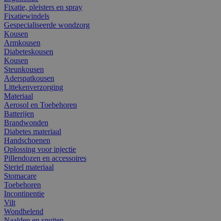
Fixatie, pleisters en spray
Fixatiewindels
Gespecialiseerde wondzorg
Kousen
Armkousen
Diabeteskousen
Kousen
Steunkousen
Aderspatkousen
Littekenverzorging
Materiaal
Aerosol en Toebehoren
Batterijen
Brandwonden
Diabetes materiaal
Handschoenen
Oplossing voor injectie
Pillendozen en accessoires
Steriel materiaal
Stomacare
Toebehoren
Incontinentie
Vilt
Wondhelend
Naalden en spuiten