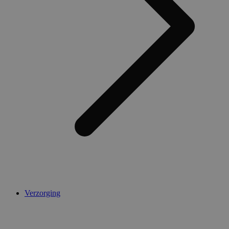
AWSALBCORS
1 week
Amazon.com Inc.
widget-
mediator.zopim.com
CookieScriptConsent
5 maanden 4
CookieScript
weken
.medibib.nl
Verzorging
Aanbieder