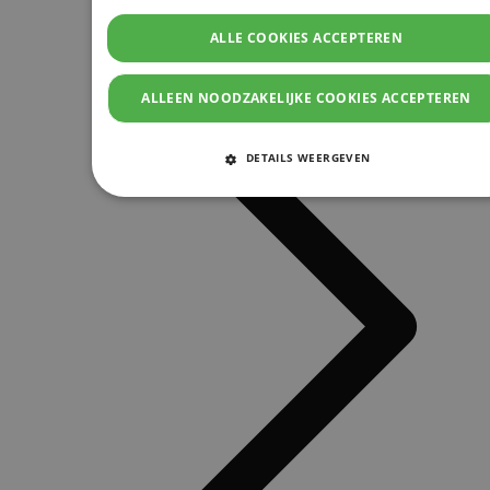
ALLE COOKIES ACCEPTEREN
ALLEEN NOODZAKELIJKE COOKIES ACCEPTEREN
DETAILS WEERGEVEN
STRIKT NOODZAKELIJKE COOKIES
PRESTATIE COOKIES
TARGETING COOKIES
FUNCTIONELE COOKIES
Strikt noodzakelijke cookies
Prestatie cookies