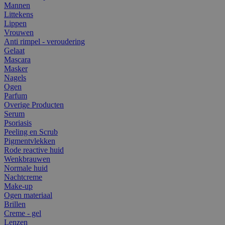
Mannen
Littekens
Lippen
Vrouwen
Anti rimpel - veroudering
Gelaat
Mascara
Masker
Nagels
Ogen
Parfum
Overige Producten
Serum
Psoriasis
Peeling en Scrub
Pigmentvlekken
Rode reactive huid
Wenkbrauwen
Normale huid
Nachtcreme
Make-up
Ogen materiaal
Brillen
Creme - gel
Lenzen