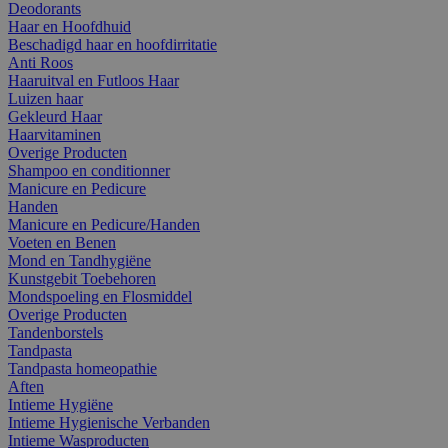
Deodorants
Haar en Hoofdhuid
Beschadigd haar en hoofdirritatie
Anti Roos
Haaruitval en Futloos Haar
Luizen haar
Gekleurd Haar
Haarvitaminen
Overige Producten
Shampoo en conditionner
Manicure en Pedicure
Handen
Manicure en Pedicure/Handen
Voeten en Benen
Mond en Tandhygiëne
Kunstgebit Toebehoren
Mondspoeling en Flosmiddel
Overige Producten
Tandenborstels
Tandpasta
Tandpasta homeopathie
Aften
Intieme Hygiëne
Intieme Hygienische Verbanden
Intieme Wasproducten