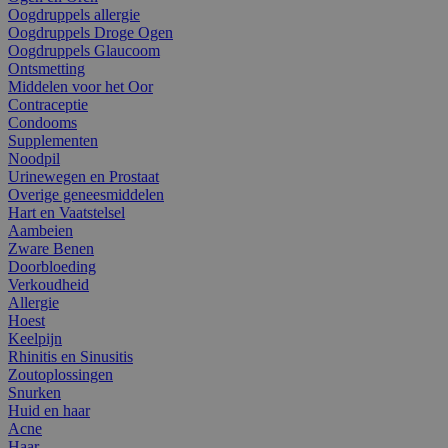
Oogdruppels allergie
Oogdruppels Droge Ogen
Oogdruppels Glaucoom
Ontsmetting
Middelen voor het Oor
Contraceptie
Condooms
Supplementen
Noodpil
Urinewegen en Prostaat
Overige geneesmiddelen
Hart en Vaatstelsel
Aambeien
Zware Benen
Doorbloeding
Verkoudheid
Allergie
Hoest
Keelpijn
Rhinitis en Sinusitis
Zoutoplossingen
Snurken
Huid en haar
Acne
Haar