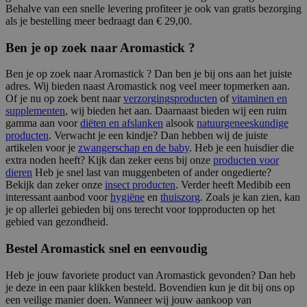
Behalve van een snelle levering profiteer je ook van gratis bezorging
als je bestelling meer bedraagt dan € 29,00.
Ben je op zoek naar Aromastick ?
Ben je op zoek naar Aromastick ? Dan ben je bij ons aan het juiste
adres. Wij bieden naast Aromastick nog veel meer topmerken aan.
Of je nu op zoek bent naar
verzorgingsproducten
of
vitaminen en
supplementen
, wij bieden het aan. Daarnaast bieden wij een ruim
gamma aan voor
diëten en afslanken
alsook
natuurgeneeskundige
producten
. Verwacht je een kindje? Dan hebben wij de juiste
artikelen voor je
zwangerschap en de baby
. Heb je een huisdier die
extra noden heeft? Kijk dan zeker eens bij onze
producten voor
dieren
Heb je snel last van muggenbeten of ander ongedierte?
Bekijk dan zeker onze
insect producten
. Verder heeft Medibib een
interessant aanbod voor
hygiëne
en
thuiszorg
. Zoals je kan zien, kan
je op allerlei gebieden bij ons terecht voor topproducten op het
gebied van gezondheid.
Bestel Aromastick snel en eenvoudig
Heb je jouw favoriete product van Aromastick gevonden? Dan heb
je deze in een paar klikken besteld. Bovendien kun je dit bij ons op
een veilige manier doen. Wanneer wij jouw aankoop van