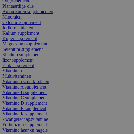
Oligo-elementen
Plantaardige olie
Aminozuren supplementen
Mineralen
Calcium supplement
Jodium tabletten
Kalium supplement
Koper supplement
Magnesium supplement
Selenium supplement
Silicium supplement
Ijzer supplement
Zink supplement
Vitaminen
Multivitaminen
Vitaminen voor kinderen
Vitamine A supplement
Vitamine B supplement
Vitamine C supplement
Vitamine D supplement
Vitamine E supplement
Vitamine K supplement
Zwangerschapsvitamine
Foliumzuur supplement
Vitamine haar en nagels