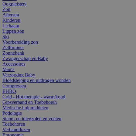
Oogpleisters
Zon
Aftersun
Kinderen
Lichaam
Lippen zon
Ski
Voorbereiding zon
Zelfbruiner
Zonnebank
Zwangerschap en Baby
Accessoires
Mama
Verzorging Baby
Bloedstelping en uitdrogen wonden
Compressen
EHBO
Cold - Hot therapie - warm/koud
Gipsverband en Toebehoren
Medische hulpmiddelen
Podologie
Steun- en inlegzolen en voeten
Toebehoren
Verbanddozen
Ergonomie