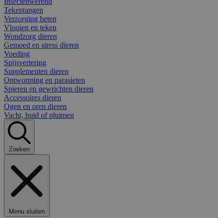
Insectenwerend
Tekentangen
Verzorging beten
Vlooien en teken
Wondzorg dieren
Gemoed en stress dieren
Voeding
Spijsvertering
Supplementen dieren
Ontworming en parasieten
Spieren en gewrichten dieren
Accessoires dieren
Ogen en oren dieren
Vacht, huid of pluimen
Zoeken
Menu sluiten