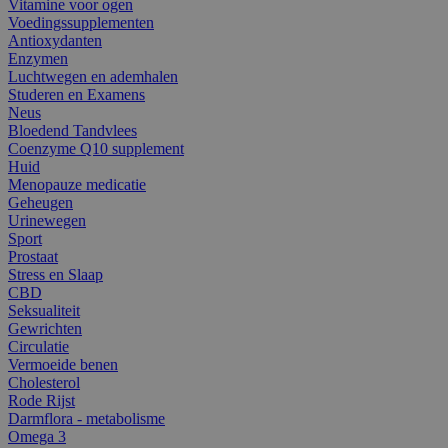
Vitamine voor ogen
Voedingssupplementen
Antioxydanten
Enzymen
Luchtwegen en ademhalen
Studeren en Examens
Neus
Bloedend Tandvlees
Coenzyme Q10 supplement
Huid
Menopauze medicatie
Geheugen
Urinewegen
Sport
Prostaat
Stress en Slaap
CBD
Seksualiteit
Gewrichten
Circulatie
Vermoeide benen
Cholesterol
Rode Rijst
Darmflora - metabolisme
Omega 3