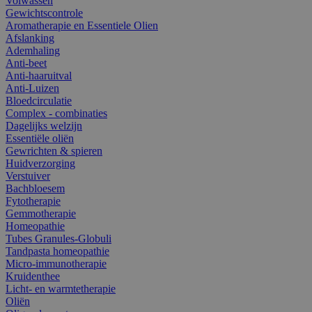
Volwassen
Gewichtscontrole
Aromatherapie en Essentiele Olien
Afslanking
Ademhaling
Anti-beet
Anti-haaruitval
Anti-Luizen
Bloedcirculatie
Complex - combinaties
Dagelijks welzijn
Essentiële oliën
Gewrichten & spieren
Huidverzorging
Verstuiver
Bachbloesem
Fytotherapie
Gemmotherapie
Homeopathie
Tubes Granules-Globuli
Tandpasta homeopathie
Micro-immunotherapie
Kruidenthee
Licht- en warmtetherapie
Oliën