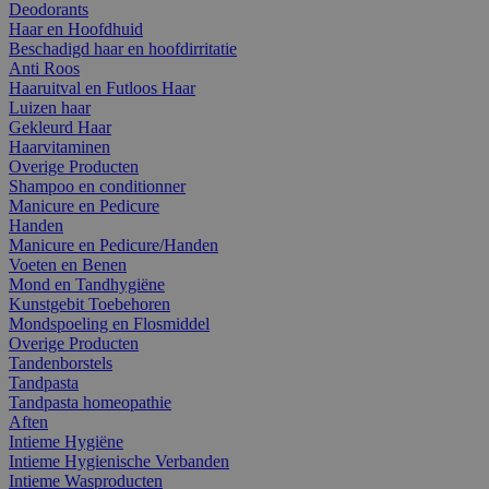
Deodorants
Haar en Hoofdhuid
Beschadigd haar en hoofdirritatie
Anti Roos
Haaruitval en Futloos Haar
Luizen haar
Gekleurd Haar
Haarvitaminen
Overige Producten
Shampoo en conditionner
Manicure en Pedicure
Handen
Manicure en Pedicure/Handen
Voeten en Benen
Mond en Tandhygiëne
Kunstgebit Toebehoren
Mondspoeling en Flosmiddel
Overige Producten
Tandenborstels
Tandpasta
Tandpasta homeopathie
Aften
Intieme Hygiëne
Intieme Hygienische Verbanden
Intieme Wasproducten