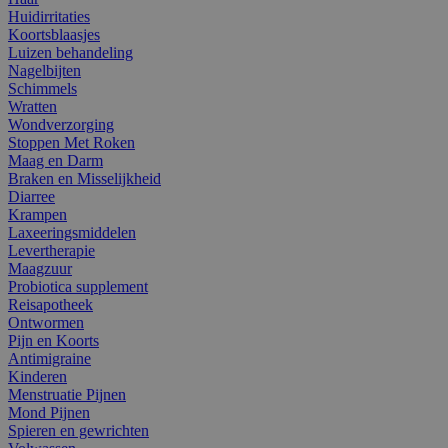
Huidirritaties
Koortsblaasjes
Luizen behandeling
Nagelbijten
Schimmels
Wratten
Wondverzorging
Stoppen Met Roken
Maag en Darm
Braken en Misselijkheid
Diarree
Krampen
Laxeeringsmiddelen
Levertherapie
Maagzuur
Probiotica supplement
Reisapotheek
Ontwormen
Pijn en Koorts
Antimigraine
Kinderen
Menstruatie Pijnen
Mond Pijnen
Spieren en gewrichten