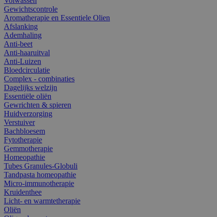
Volwassen
Gewichtscontrole
Aromatherapie en Essentiele Olien
Afslanking
Ademhaling
Anti-beet
Anti-haaruitval
Anti-Luizen
Bloedcirculatie
Complex - combinaties
Dagelijks welzijn
Essentiële oliën
Gewrichten & spieren
Huidverzorging
Verstuiver
Bachbloesem
Fytotherapie
Gemmotherapie
Homeopathie
Tubes Granules-Globuli
Tandpasta homeopathie
Micro-immunotherapie
Kruidenthee
Licht- en warmtetherapie
Oliën