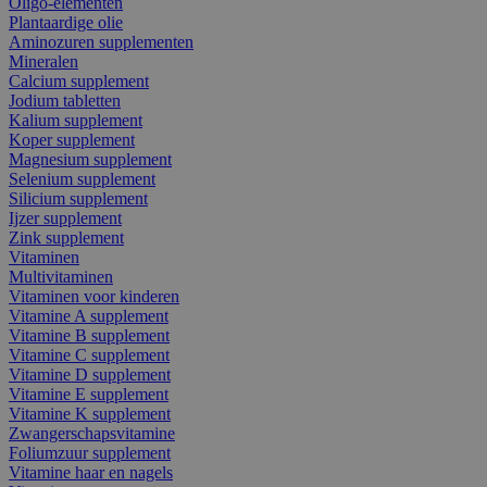
Oligo-elementen
Plantaardige olie
Aminozuren supplementen
Mineralen
Calcium supplement
Jodium tabletten
Kalium supplement
Koper supplement
Magnesium supplement
Selenium supplement
Silicium supplement
Ijzer supplement
Zink supplement
Vitaminen
Multivitaminen
Vitaminen voor kinderen
Vitamine A supplement
Vitamine B supplement
Vitamine C supplement
Vitamine D supplement
Vitamine E supplement
Vitamine K supplement
Zwangerschapsvitamine
Foliumzuur supplement
Vitamine haar en nagels