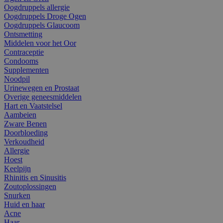
Oogdruppels allergie
Oogdruppels Droge Ogen
Oogdruppels Glaucoom
Ontsmetting
Middelen voor het Oor
Contraceptie
Condooms
Supplementen
Noodpil
Urinewegen en Prostaat
Overige geneesmiddelen
Hart en Vaatstelsel
Aambeien
Zware Benen
Doorbloeding
Verkoudheid
Allergie
Hoest
Keelpijn
Rhinitis en Sinusitis
Zoutoplossingen
Snurken
Huid en haar
Acne
Haar