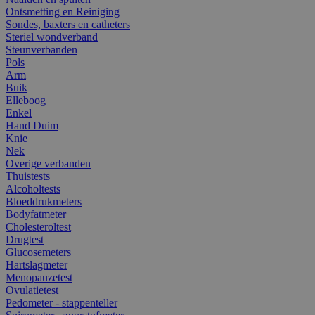
Ontsmetting en Reiniging
Sondes, baxters en catheters
Steriel wondverband
Steunverbanden
Pols
Arm
Buik
Elleboog
Enkel
Hand Duim
Knie
Nek
Overige verbanden
Thuistests
Alcoholtests
Bloeddrukmeters
Bodyfatmeter
Cholesteroltest
Drugtest
Glucosemeters
Hartslagmeter
Menopauzetest
Ovulatietest
Pedometer - stappenteller