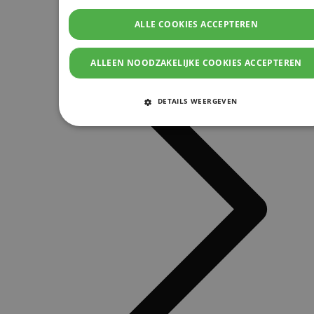
ALLE COOKIES ACCEPTEREN
ALLEEN NOODZAKELIJKE COOKIES ACCEPTEREN
DETAILS WEERGEVEN
STRIKT NOODZAKELIJKE COOKIES
PRESTATIE COOKIES
TARGETING COOKIES
FUNCTIONELE COOKIES
Strikt noodzakelijke cookies
Prestatie cookies