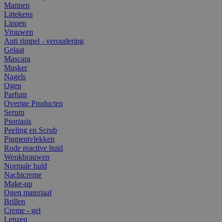
Mannen
Littekens
Lippen
Vrouwen
Anti rimpel - veroudering
Gelaat
Mascara
Masker
Nagels
Ogen
Parfum
Overige Producten
Serum
Psoriasis
Peeling en Scrub
Pigmentvlekken
Rode reactive huid
Wenkbrauwen
Normale huid
Nachtcreme
Make-up
Ogen materiaal
Brillen
Creme - gel
Lenzen