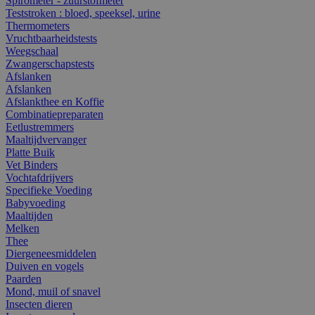
Spirometer - zuurstofmeter
Teststroken : bloed, speeksel, urine
Thermometers
Vruchtbaarheidstests
Weegschaal
Zwangerschapstests
Afslanken
Afslanken
Afslankthee en Koffie
Combinatiepreparaten
Eetlustremmers
Maaltijdvervanger
Platte Buik
Vet Binders
Vochtafdrijvers
Specifieke Voeding
Babyvoeding
Maaltijden
Melken
Thee
Diergeneesmiddelen
Duiven en vogels
Paarden
Mond, muil of snavel
Insecten dieren