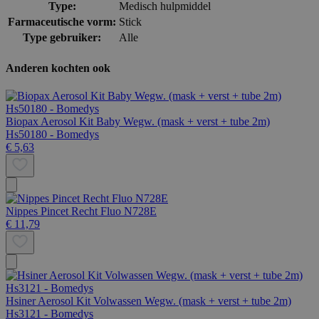
Type:
Medisch hulpmiddel
Farmaceutische vorm:
Stick
Type gebruiker:
Alle
Anderen kochten ook
Biopax Aerosol Kit Baby Wegw. (mask + verst + tube 2m)
Hs50180 - Bomedys
€ 5,63
Nippes Pincet Recht Fluo N728E
€ 11,79
Hsiner Aerosol Kit Volwassen Wegw. (mask + verst + tube 2m)
Hs3121 - Bomedys