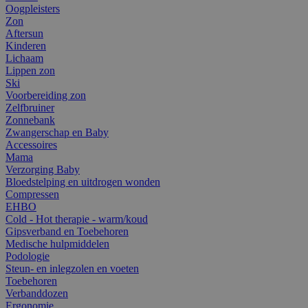
Oogpleisters
Zon
Aftersun
Kinderen
Lichaam
Lippen zon
Ski
Voorbereiding zon
Zelfbruiner
Zonnebank
Zwangerschap en Baby
Accessoires
Mama
Verzorging Baby
Bloedstelping en uitdrogen wonden
Compressen
EHBO
Cold - Hot therapie - warm/koud
Gipsverband en Toebehoren
Medische hulpmiddelen
Podologie
Steun- en inlegzolen en voeten
Toebehoren
Verbanddozen
Ergonomie