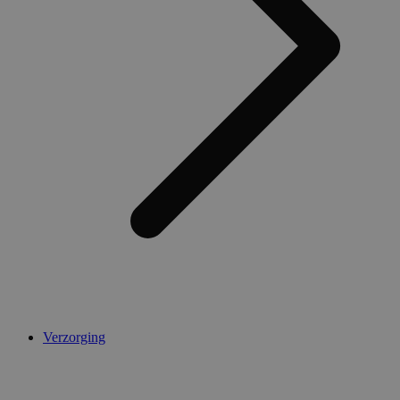
AWSALBCORS
1 week
Amazon.com Inc.
widget-
mediator.zopim.com
CookieScriptConsent
5 maanden 4
CookieScript
weken
.medibib.nl
Verzorging
Aanbieder