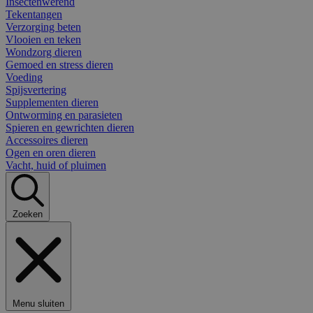
Insectenwerend
Tekentangen
Verzorging beten
Vlooien en teken
Wondzorg dieren
Gemoed en stress dieren
Voeding
Spijsvertering
Supplementen dieren
Ontworming en parasieten
Spieren en gewrichten dieren
Accessoires dieren
Ogen en oren dieren
Vacht, huid of pluimen
Zoeken
Menu sluiten