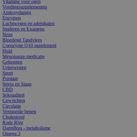
Vitamine voor ogen
Voedingssupplementen
Antioxydanten
Enzymen
Luchtwegen en ademhalen
Studeren en Examens
Neus
Bloedend Tandvlees
Coenzyme Q10 supplement
Huid
Menopauze medicatie
Geheugen
Urinewegen
Sport
Prostaat
Stress en Slaap
CBD
Seksualiteit
Gewrichten
Circulatie
Vermoeide benen
Cholesterol
Rode Rijst
Darmflora - metabolisme
Omega 3