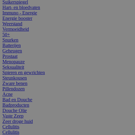
Suikerspiegel
Hart- en bloedvaten
Immuno - Energie
Energie booster
Weerstand
Vermoeidheid
50+
Snurken
Batterijen
Geheugen
Prostaat
Menopauze
Seksualiteit
Spieren en gewrichten
Steunkousen
Zware benen
Pillendozen
Acne
Bad en Douche
Badproducten
Douche Olie
Vaste Zeep
Zeer droge huid
Cellulitis
Cellulitis