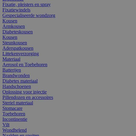
Fixatie, pleisters en spray
Fixatiewindels
Gespecialiseerde wondzorg
Kousen
Armkousen
Diabeteskousen
Kousen
Steunkousen
Aderspatkousen
Littekenverzorging
Materiaal
Aerosol en Toebehoren
Batterijen
Brandwonden
Diabetes materiaal
Handschoenen
Oplossing voor injectie
Pillendozen en accessoires
Steriel materiaal
Stomacare
Toebehoren
Incontinentie
Vilt
Wondhelend
Naalden en spuiten