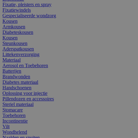
Fixatie, pleisters en spray
Fixatiewindels
Gespecialiseerde wondzorg
Kousen
Armkousen
Diabeteskousen
Kousen
Steunkousen
Aderspatkousen
Littekenverzorging
Materiaal
Aerosol en Toebehoren
Batterijen
Brandwonden
Diabetes materiaal
Handschoenen
Oplossing voor injectie
Pillendozen en accessoires
Steriel materiaal
Stomacare
Toebehoren
Incontinentie
Vilt
Wondhelend
Naalden en spuiten