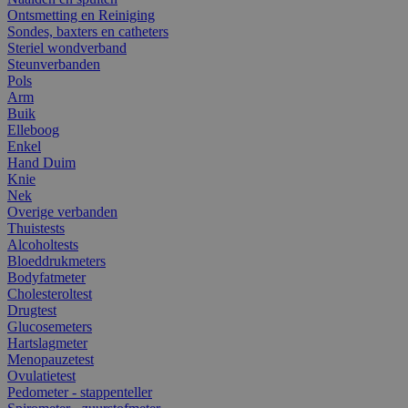
Ontsmetting en Reiniging
Sondes, baxters en catheters
Steriel wondverband
Steunverbanden
Pols
Arm
Buik
Elleboog
Enkel
Hand Duim
Knie
Nek
Overige verbanden
Thuistests
Alcoholtests
Bloeddrukmeters
Bodyfatmeter
Cholesteroltest
Drugtest
Glucosemeters
Hartslagmeter
Menopauzetest
Ovulatietest
Pedometer - stappenteller