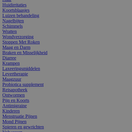
Huidirritaties
Koortsblaasjes
Luizen behandeling
Nagelbijten
Schimmels
Wratten
Wondverzorging
Stoppen Met Roken
Maag en Darm
Braken en Misselijkheid
Diarree
Krampen
Laxeeringsmiddelen
Levertherapie
Maagzuur
Probiotica supplement
Reisapotheek
Ontwormen
Pijn en Koorts
Antimigraine
Kinderen
Menstruatie Pijnen
Mond Pijnen
Spieren en gewrichten