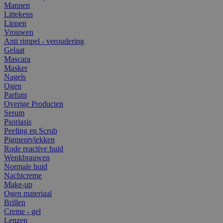
Mannen
Littekens
Lippen
Vrouwen
Anti rimpel - veroudering
Gelaat
Mascara
Masker
Nagels
Ogen
Parfum
Overige Producten
Serum
Psoriasis
Peeling en Scrub
Pigmentvlekken
Rode reactive huid
Wenkbrauwen
Normale huid
Nachtcreme
Make-up
Ogen materiaal
Brillen
Creme - gel
Lenzen