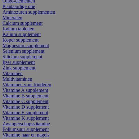
Oligo-elementen
Plantaardige olie
Aminozuren supplementen
Mineralen
Calcium supplement
Jodium tabletten
Kalium supplement
Koper supplement
Magnesium supplement
Selenium supplement
Silicium supplement
Ijzer supplement
Zink supplement
Vitaminen
Multivitaminen
Vitaminen voor kinderen
Vitamine A supplement
Vitamine B supplement
Vitamine C supplement
Vitamine D supplement
Vitamine E supplement
Vitamine K supplement
Zwangerschapsvitamine
Foliumzuur supplement
Vitamine haar en nagels