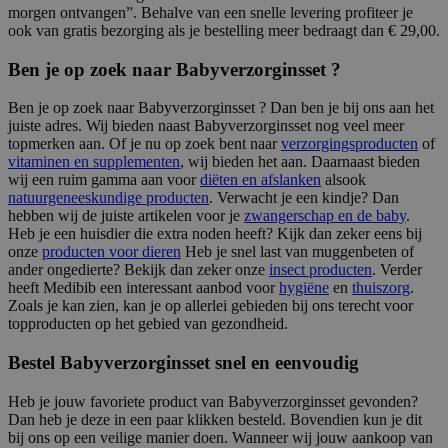
morgen ontvangen”. Behalve van een snelle levering profiteer je
ook van gratis bezorging als je bestelling meer bedraagt dan € 29,00.
Ben je op zoek naar Babyverzorginsset ?
Ben je op zoek naar Babyverzorginsset ? Dan ben je bij ons aan het
juiste adres. Wij bieden naast Babyverzorginsset nog veel meer
topmerken aan. Of je nu op zoek bent naar
verzorgingsproducten
of
vitaminen en supplementen
, wij bieden het aan. Daarnaast bieden
wij een ruim gamma aan voor
diëten en afslanken
alsook
natuurgeneeskundige producten
. Verwacht je een kindje? Dan
hebben wij de juiste artikelen voor je
zwangerschap en de baby
.
Heb je een huisdier die extra noden heeft? Kijk dan zeker eens bij
onze
producten voor dieren
Heb je snel last van muggenbeten of
ander ongedierte? Bekijk dan zeker onze
insect producten
. Verder
heeft Medibib een interessant aanbod voor
hygiëne
en
thuiszorg
.
Zoals je kan zien, kan je op allerlei gebieden bij ons terecht voor
topproducten op het gebied van gezondheid.
Bestel Babyverzorginsset snel en eenvoudig
Heb je jouw favoriete product van Babyverzorginsset gevonden?
Dan heb je deze in een paar klikken besteld. Bovendien kun je dit
bij ons op een veilige manier doen. Wanneer wij jouw aankoop van