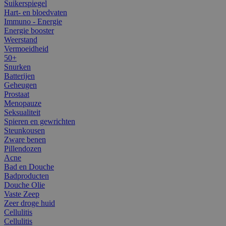
Suikerspiegel
Hart- en bloedvaten
Immuno - Energie
Energie booster
Weerstand
Vermoeidheid
50+
Snurken
Batterijen
Geheugen
Prostaat
Menopauze
Seksualiteit
Spieren en gewrichten
Steunkousen
Zware benen
Pillendozen
Acne
Bad en Douche
Badproducten
Douche Olie
Vaste Zeep
Zeer droge huid
Cellulitis
Cellulitis