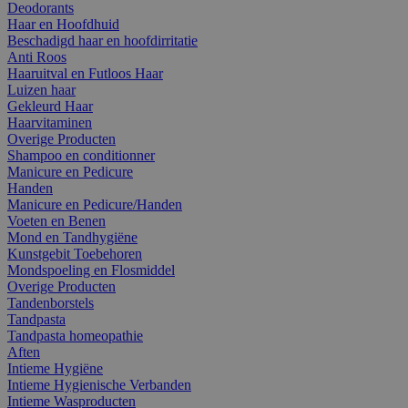
Deodorants
Haar en Hoofdhuid
Beschadigd haar en hoofdirritatie
Anti Roos
Haaruitval en Futloos Haar
Luizen haar
Gekleurd Haar
Haarvitaminen
Overige Producten
Shampoo en conditionner
Manicure en Pedicure
Handen
Manicure en Pedicure/Handen
Voeten en Benen
Mond en Tandhygiëne
Kunstgebit Toebehoren
Mondspoeling en Flosmiddel
Overige Producten
Tandenborstels
Tandpasta
Tandpasta homeopathie
Aften
Intieme Hygiëne
Intieme Hygienische Verbanden
Intieme Wasproducten