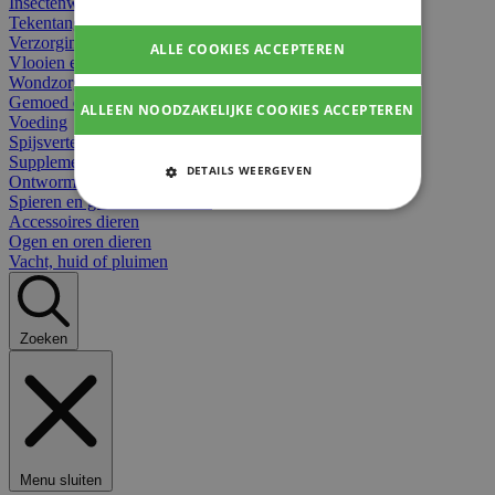
Insectenwerend
Tekentangen
Verzorging beten
ALLE COOKIES ACCEPTEREN
Vlooien en teken
Wondzorg dieren
Gemoed en stress dieren
ALLEEN NOODZAKELIJKE COOKIES ACCEPTEREN
Voeding
Spijsvertering
Supplementen dieren
DETAILS WEERGEVEN
Ontworming en parasieten
Spieren en gewrichten dieren
STRIKT NOODZAKELIJKE
Accessoires dieren
COOKIES
Ogen en oren dieren
Vacht, huid of pluimen
PRESTATIE COOKIES
TARGETING COOKIES
Zoeken
FUNCTIONELE COOKIES
Strikt noodzakelijke cookies
Menu sluiten