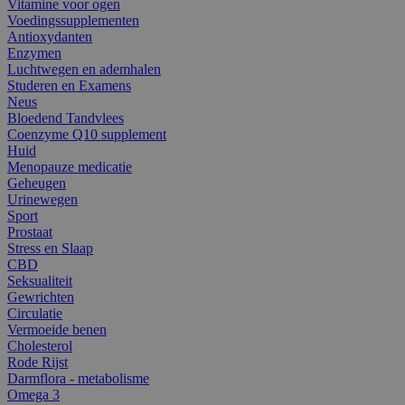
Vitamine voor ogen
Voedingssupplementen
Antioxydanten
Enzymen
Luchtwegen en ademhalen
Studeren en Examens
Neus
Bloedend Tandvlees
Coenzyme Q10 supplement
Huid
Menopauze medicatie
Geheugen
Urinewegen
Sport
Prostaat
Stress en Slaap
CBD
Seksualiteit
Gewrichten
Circulatie
Vermoeide benen
Cholesterol
Rode Rijst
Darmflora - metabolisme
Omega 3