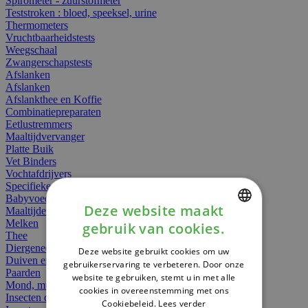
Spirometer - zuurstofmeter
Teststroken : bloed, speeksel, urine
Thermometers
Vruchtbaarheidstests
Weegschaal
Zwangerschapstests
Afslanken
Afslanken
Afslankthee en Koffie
Combinatiepreparaten
Eetlustremmers
Maaltijdvervanger
Platte Buik
Vet Binders
Vochtafdrijvers
Specifieke Voeding
Babyvoeding
Deze website maakt
Maaltijden
Melken
gebruik van cookies.
DUTCH
Thee
Diergeneesmiddelen
Deze website gebruikt cookies om uw
FRENCH
Duiven en vogels
gebruikerservaring te verbeteren. Door onze
Paarden
website te gebruiken, stemt u in met alle
ENGLISH
Mond, muil of snavel
cookies in overeenstemming met ons
Insecten dieren
Cookiebeleid.
Lees verder