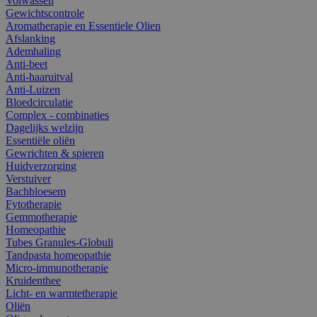
Volwassen
Gewichtscontrole
Aromatherapie en Essentiele Olien
Afslanking
Ademhaling
Anti-beet
Anti-haaruitval
Anti-Luizen
Bloedcirculatie
Complex - combinaties
Dagelijks welzijn
Essentiële oliën
Gewrichten & spieren
Huidverzorging
Verstuiver
Bachbloesem
Fytotherapie
Gemmotherapie
Homeopathie
Tubes Granules-Globuli
Tandpasta homeopathie
Micro-immunotherapie
Kruidenthee
Licht- en warmtetherapie
Oliën