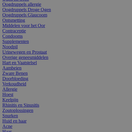
Oogdruppels allergie
Oogdruppels Droge Ogen
Oogdruppels Glaucoom
Ontsmetting
Middelen voor het Oor
Contraceptie
Condooms
Supplementen
Noodpil
Urinewegen en Prostaat
Overige geneesmiddelen
Hart en Vaatstelsel
Aambeien
Zware Benen
Doorbloeding
Verkoudheid
Allergie
Hoest
Keelpijn
Rhinitis en Sinusitis
Zoutoplossingen
Snurken
Huid en haar
Acne
Haar