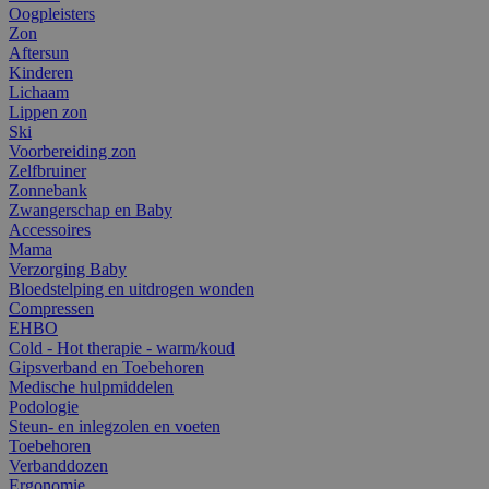
Oogpleisters
Zon
Aftersun
Kinderen
Lichaam
Lippen zon
Ski
Voorbereiding zon
Zelfbruiner
Zonnebank
Zwangerschap en Baby
Accessoires
Mama
Verzorging Baby
Bloedstelping en uitdrogen wonden
Compressen
EHBO
Cold - Hot therapie - warm/koud
Gipsverband en Toebehoren
Medische hulpmiddelen
Podologie
Steun- en inlegzolen en voeten
Toebehoren
Verbanddozen
Ergonomie