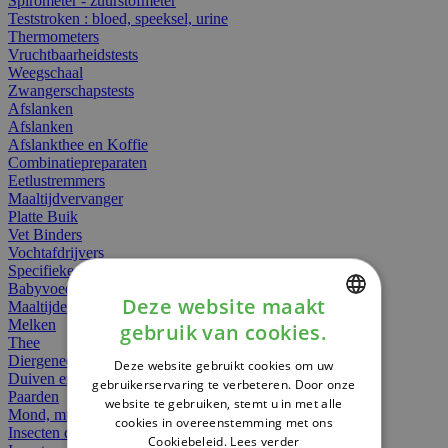
Spirometer - zuurstofmeter
Teststroken : bloed, speeksel, urine
Thermometers
Vruchtbaarheidstests
Weegschaal
Zwangerschapstests
Afslanken
Afslanken
Afslankthee en Koffie
Combinatiepreparaten
Eetlustremmers
Maaltijdvervanger
Platte Buik
Vet Binders
Vochtafdrijvers
Specifieke Voeding
Babyvoeding
Deze website maakt
Maaltijden
Melken
gebruik van cookies.
DUTCH
Thee
Diergeneesmiddelen
Deze website gebruikt cookies om uw
FRENCH
Duiven en vogels
gebruikerservaring te verbeteren. Door onze
Paarden
website te gebruiken, stemt u in met alle
ENGLISH
Mond, muil of snavel
cookies in overeenstemming met ons
Insecten dieren
Cookiebeleid.
Lees verder