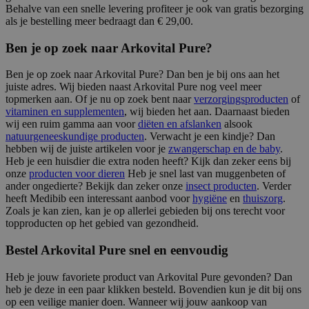
Behalve van een snelle levering profiteer je ook van gratis bezorging
als je bestelling meer bedraagt dan € 29,00.
Ben je op zoek naar Arkovital Pure?
Ben je op zoek naar Arkovital Pure? Dan ben je bij ons aan het
juiste adres. Wij bieden naast Arkovital Pure nog veel meer
topmerken aan. Of je nu op zoek bent naar
verzorgingsproducten
of
vitaminen en supplementen
, wij bieden het aan. Daarnaast bieden
wij een ruim gamma aan voor
diëten en afslanken
alsook
natuurgeneeskundige producten
. Verwacht je een kindje? Dan
hebben wij de juiste artikelen voor je
zwangerschap en de baby
.
Heb je een huisdier die extra noden heeft? Kijk dan zeker eens bij
onze
producten voor dieren
Heb je snel last van muggenbeten of
ander ongedierte? Bekijk dan zeker onze
insect producten
. Verder
heeft Medibib een interessant aanbod voor
hygiëne
en
thuiszorg
.
Zoals je kan zien, kan je op allerlei gebieden bij ons terecht voor
topproducten op het gebied van gezondheid.
Bestel Arkovital Pure snel en eenvoudig
Heb je jouw favoriete product van Arkovital Pure gevonden? Dan
heb je deze in een paar klikken besteld. Bovendien kun je dit bij ons
op een veilige manier doen. Wanneer wij jouw aankoop van