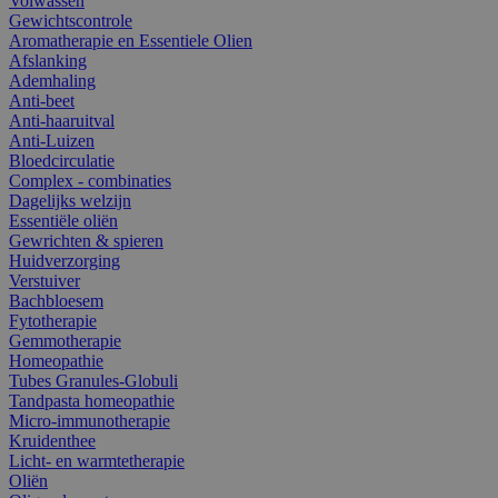
Volwassen
Gewichtscontrole
Aromatherapie en Essentiele Olien
Afslanking
Ademhaling
Anti-beet
Anti-haaruitval
Anti-Luizen
Bloedcirculatie
Complex - combinaties
Dagelijks welzijn
Essentiële oliën
Gewrichten & spieren
Huidverzorging
Verstuiver
Bachbloesem
Fytotherapie
Gemmotherapie
Homeopathie
Tubes Granules-Globuli
Tandpasta homeopathie
Micro-immunotherapie
Kruidenthee
Licht- en warmtetherapie
Oliën