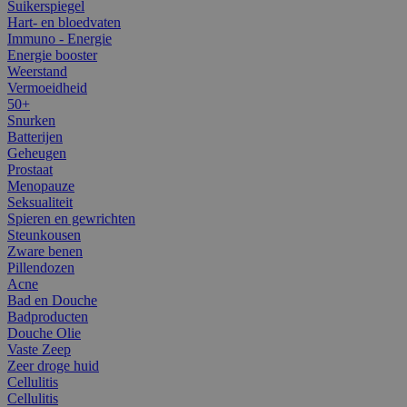
Suikerspiegel
Hart- en bloedvaten
Immuno - Energie
Energie booster
Weerstand
Vermoeidheid
50+
Snurken
Batterijen
Geheugen
Prostaat
Menopauze
Seksualiteit
Spieren en gewrichten
Steunkousen
Zware benen
Pillendozen
Acne
Bad en Douche
Badproducten
Douche Olie
Vaste Zeep
Zeer droge huid
Cellulitis
Cellulitis