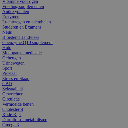
Vitamine voor ogen
Voedingssupplementen
Antioxydanten
Enzymen
Luchtwegen en ademhalen
Studeren en Examens
Neus
Bloedend Tandvlees
Coenzyme Q10 supplement
Huid
Menopauze medicatie
Geheugen
Urinewegen
Sport
Prostaat
Stress en Slaap
CBD
Seksualiteit
Gewrichten
Circulatie
Vermoeide benen
Cholesterol
Rode Rijst
Darmflora - metabolisme
Omega 3