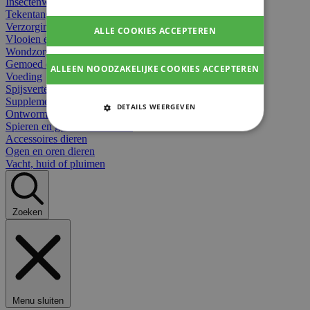
Insectenwerend
Tekentangen
Verzorging beten
ALLE COOKIES ACCEPTEREN
Vlooien en teken
Wondzorg dieren
Gemoed en stress dieren
ALLEEN NOODZAKELIJKE COOKIES ACCEPTEREN
Voeding
Spijsvertering
Supplementen dieren
DETAILS WEERGEVEN
Ontworming en parasieten
Spieren en gewrichten dieren
STRIKT NOODZAKELIJKE
Accessoires dieren
COOKIES
Ogen en oren dieren
Vacht, huid of pluimen
PRESTATIE COOKIES
TARGETING COOKIES
Zoeken
FUNCTIONELE COOKIES
Strikt noodzakelijke cookies
Menu sluiten