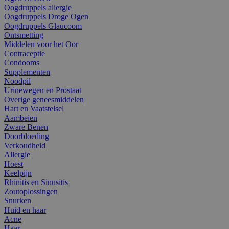
Oogdruppels allergie
Oogdruppels Droge Ogen
Oogdruppels Glaucoom
Ontsmetting
Middelen voor het Oor
Contraceptie
Condooms
Supplementen
Noodpil
Urinewegen en Prostaat
Overige geneesmiddelen
Hart en Vaatstelsel
Aambeien
Zware Benen
Doorbloeding
Verkoudheid
Allergie
Hoest
Keelpijn
Rhinitis en Sinusitis
Zoutoplossingen
Snurken
Huid en haar
Acne
Haar