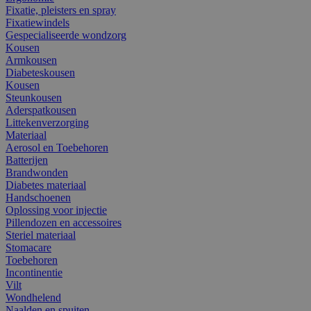
Fixatie, pleisters en spray
Fixatiewindels
Gespecialiseerde wondzorg
Kousen
Armkousen
Diabeteskousen
Kousen
Steunkousen
Aderspatkousen
Littekenverzorging
Materiaal
Aerosol en Toebehoren
Batterijen
Brandwonden
Diabetes materiaal
Handschoenen
Oplossing voor injectie
Pillendozen en accessoires
Steriel materiaal
Stomacare
Toebehoren
Incontinentie
Vilt
Wondhelend
Naalden en spuiten