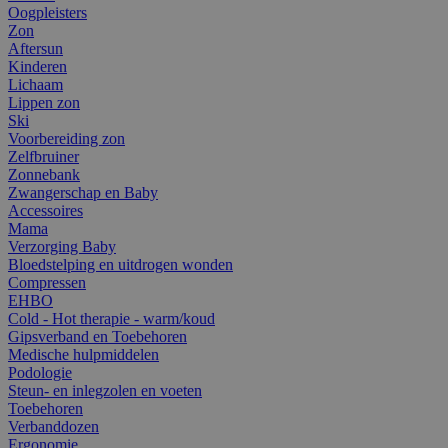
Oogpleisters
Zon
Aftersun
Kinderen
Lichaam
Lippen zon
Ski
Voorbereiding zon
Zelfbruiner
Zonnebank
Zwangerschap en Baby
Accessoires
Mama
Verzorging Baby
Bloedstelping en uitdrogen wonden
Compressen
EHBO
Cold - Hot therapie - warm/koud
Gipsverband en Toebehoren
Medische hulpmiddelen
Podologie
Steun- en inlegzolen en voeten
Toebehoren
Verbanddozen
Ergonomie