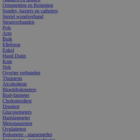
Ontsmetting en Reiniging
Sondes, baxters en catheters
Steriel wondverband
Steunverbanden
Pols
Arm
Buik
Elleboog
Enkel
Hand Duim
Knie
Nek
Overige verbanden
Thuistests
Alcoholtests
Bloeddrukmeters
Bodyfatmeter
Cholesteroltest
Drugtest
Glucosemeters
Hartslagmeter
Menopauzetest
Ovulatietest
Pedometer - stappenteller