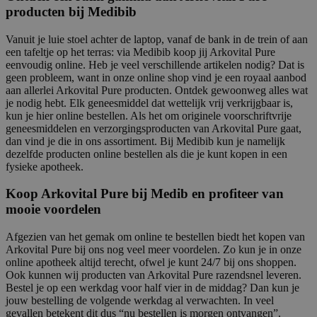
producten bij Medibib
Vanuit je luie stoel achter de laptop, vanaf de bank in de trein of aan
een tafeltje op het terras: via Medibib koop jij Arkovital Pure
eenvoudig online. Heb je veel verschillende artikelen nodig? Dat is
geen probleem, want in onze online shop vind je een royaal aanbod
aan allerlei Arkovital Pure producten. Ontdek gewoonweg alles wat
je nodig hebt. Elk geneesmiddel dat wettelijk vrij verkrijgbaar is,
kun je hier online bestellen. Als het om originele voorschriftvrije
geneesmiddelen en verzorgingsproducten van Arkovital Pure gaat,
dan vind je die in ons assortiment. Bij Medibib kun je namelijk
dezelfde producten online bestellen als die je kunt kopen in een
fysieke apotheek.
Koop Arkovital Pure bij Medib en profiteer van
mooie voordelen
Afgezien van het gemak om online te bestellen biedt het kopen van
Arkovital Pure bij ons nog veel meer voordelen. Zo kun je in onze
online apotheek altijd terecht, ofwel je kunt 24/7 bij ons shoppen.
Ook kunnen wij producten van Arkovital Pure razendsnel leveren.
Bestel je op een werkdag voor half vier in de middag? Dan kun je
jouw bestelling de volgende werkdag al verwachten. In veel
gevallen betekent dit dus “nu bestellen is morgen ontvangen”.