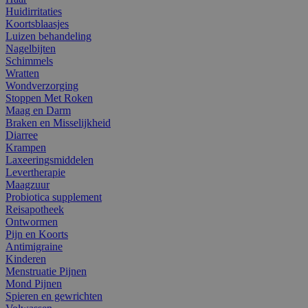
Huidirritaties
Koortsblaasjes
Luizen behandeling
Nagelbijten
Schimmels
Wratten
Wondverzorging
Stoppen Met Roken
Maag en Darm
Braken en Misselijkheid
Diarree
Krampen
Laxeeringsmiddelen
Levertherapie
Maagzuur
Probiotica supplement
Reisapotheek
Ontwormen
Pijn en Koorts
Antimigraine
Kinderen
Menstruatie Pijnen
Mond Pijnen
Spieren en gewrichten