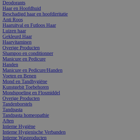
Deodorants
Haar en Hoofdhuid
Beschadigd haar en hoofdirritatie
Anti Roos
Haaruitval en Futloos Haar
Luizen haar
Gekleurd Haar
Haarvitaminen
Overige Producten
Shampoo en conditionner
Manicure en Pedicure
Handen
Manicure en Pedicure/Handen
Voeten en Benen
Mond en Tandhygiëne
Kunstgebit Toebehoren
Mondspoeling en Flosmiddel
Overige Producten
Tandenborstels
Tandpasta
Tandpasta homeopathie
Aften
Intieme Hygiëne
Intieme Hygienische Verbanden
Intieme Wasproducten