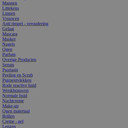
Mannen
Littekens
Lippen
Vrouwen
Anti rimpel - veroudering
Gelaat
Mascara
Masker
Nagels
Ogen
Parfum
Overige Producten
Serum
Psoriasis
Peeling en Scrub
Pigmentvlekken
Rode reactive huid
Wenkbrauwen
Normale huid
Nachtcreme
Make-up
Ogen materiaal
Brillen
Creme - gel
Lenzen