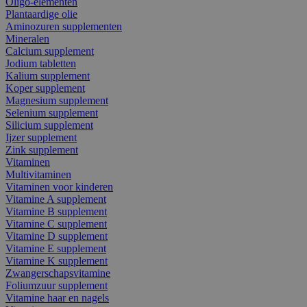
Oligo-elementen
Plantaardige olie
Aminozuren supplementen
Mineralen
Calcium supplement
Jodium tabletten
Kalium supplement
Koper supplement
Magnesium supplement
Selenium supplement
Silicium supplement
Ijzer supplement
Zink supplement
Vitaminen
Multivitaminen
Vitaminen voor kinderen
Vitamine A supplement
Vitamine B supplement
Vitamine C supplement
Vitamine D supplement
Vitamine E supplement
Vitamine K supplement
Zwangerschapsvitamine
Foliumzuur supplement
Vitamine haar en nagels