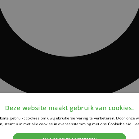
Deze website maakt gebruik van cookies.
site gebruikt cookies om uw gebruikerservaring te verbeteren. Door onze w
n, stemt u in met alle cookies in overeenstemming met ons Cookiebeleid.
Le