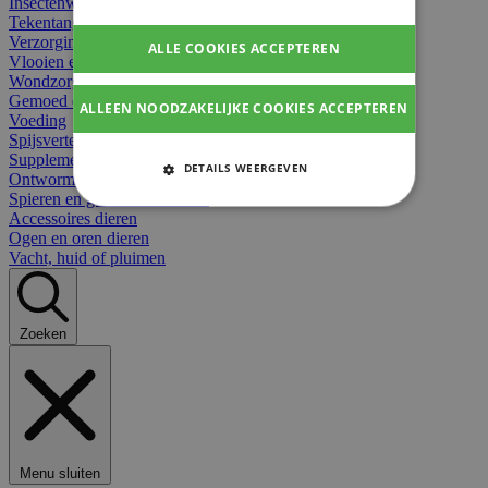
Insectenwerend
Tekentangen
Verzorging beten
ALLE COOKIES ACCEPTEREN
Vlooien en teken
Wondzorg dieren
Gemoed en stress dieren
ALLEEN NOODZAKELIJKE COOKIES ACCEPTEREN
Voeding
Spijsvertering
Supplementen dieren
DETAILS WEERGEVEN
Ontworming en parasieten
Spieren en gewrichten dieren
STRIKT NOODZAKELIJKE
Accessoires dieren
COOKIES
Ogen en oren dieren
Vacht, huid of pluimen
PRESTATIE COOKIES
TARGETING COOKIES
Zoeken
FUNCTIONELE COOKIES
Strikt noodzakelijke cookies
Menu sluiten