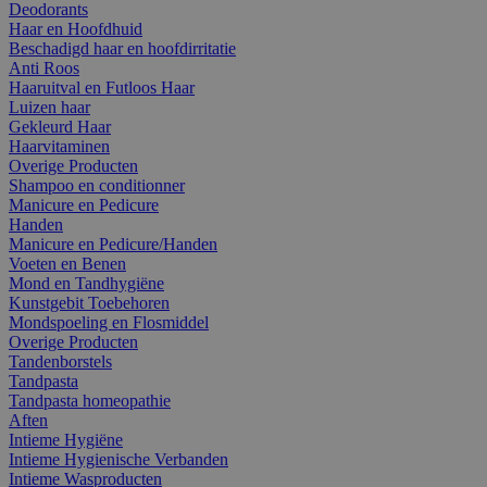
Deodorants
Haar en Hoofdhuid
Beschadigd haar en hoofdirritatie
Anti Roos
Haaruitval en Futloos Haar
Luizen haar
Gekleurd Haar
Haarvitaminen
Overige Producten
Shampoo en conditionner
Manicure en Pedicure
Handen
Manicure en Pedicure/Handen
Voeten en Benen
Mond en Tandhygiëne
Kunstgebit Toebehoren
Mondspoeling en Flosmiddel
Overige Producten
Tandenborstels
Tandpasta
Tandpasta homeopathie
Aften
Intieme Hygiëne
Intieme Hygienische Verbanden
Intieme Wasproducten