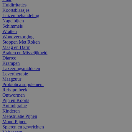
Huidirritaties
Koortsblaasjes
Luizen behandeling
Nagelbijten
Schimmels
Wratten
Wondverzorging
Stoppen Met Roken
Maag en Darm
Braken en Misselijkheid
Diarree
Krampen
Laxeeringsmiddelen
Levertherapie
Maagzuur
Probiotica supplement
Reisapotheek
Ontwormen
Pijn en Koorts
Antimigraine
Kinderen
Menstruatie Pijnen
Mond Pijnen
Spieren en gewrichten