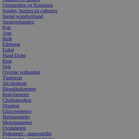
Ontsmetting en Reiniging
Sondes, baxters en catheters
Steriel wondverband
Steunverbanden
Pols
Arm
Buik
Elleboog
Enkel
Hand Duim
Knie
Nek
Overige verbanden
Thuistests
Alcoholtests
Bloeddrukmeters
Bodyfatmeter
Cholesteroltest
Drugtest
Glucosemeters
Hartslagmeter
Menopauzetest
Ovulatietest
Pedometer - stappenteller