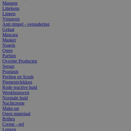
Mannen
Littekens
Lippen
Vrouwen
Anti rimpel - veroudering
Gelaat
Mascara
Masker
Nagels
Ogen
Parfum
Overige Producten
Serum
Psoriasis
Peeling en Scrub
Pigmentvlekken
Rode reactive huid
Wenkbrauwen
Normale huid
Nachtcreme
Make-up
Ogen materiaal
Brillen
Creme - gel
Lenzen