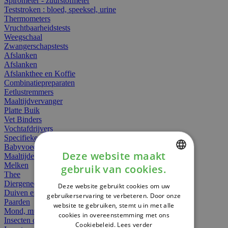
Spirometer - zuurstofmeter
Teststroken : bloed, speeksel, urine
Thermometers
Vruchtbaarheidstests
Weegschaal
Zwangerschapstests
Afslanken
Afslanken
Afslankthee en Koffie
Combinatiepreparaten
Eetlustremmers
Maaltijdvervanger
Platte Buik
Vet Binders
Vochtafdrijvers
Specifieke Voeding
Babyvoeding
Deze website maakt
Maaltijden
Melken
gebruik van cookies.
DUTCH
Thee
Diergeneesmiddelen
Deze website gebruikt cookies om uw
FRENCH
Duiven en vogels
gebruikerservaring te verbeteren. Door onze
Paarden
website te gebruiken, stemt u in met alle
ENGLISH
Mond, muil of snavel
cookies in overeenstemming met ons
Insecten dieren
Cookiebeleid.
Lees verder