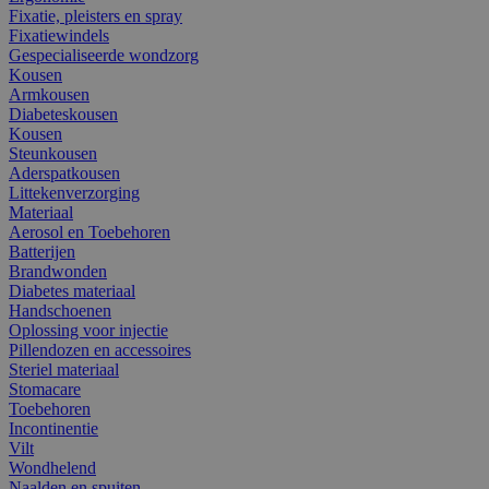
Fixatie, pleisters en spray
Fixatiewindels
Gespecialiseerde wondzorg
Kousen
Armkousen
Diabeteskousen
Kousen
Steunkousen
Aderspatkousen
Littekenverzorging
Materiaal
Aerosol en Toebehoren
Batterijen
Brandwonden
Diabetes materiaal
Handschoenen
Oplossing voor injectie
Pillendozen en accessoires
Steriel materiaal
Stomacare
Toebehoren
Incontinentie
Vilt
Wondhelend
Naalden en spuiten