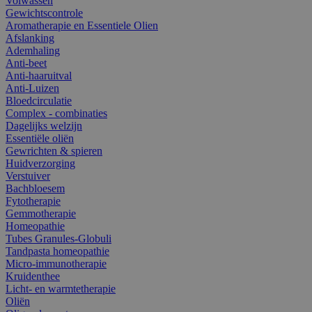
Volwassen
Gewichtscontrole
Aromatherapie en Essentiele Olien
Afslanking
Ademhaling
Anti-beet
Anti-haaruitval
Anti-Luizen
Bloedcirculatie
Complex - combinaties
Dagelijks welzijn
Essentiële oliën
Gewrichten & spieren
Huidverzorging
Verstuiver
Bachbloesem
Fytotherapie
Gemmotherapie
Homeopathie
Tubes Granules-Globuli
Tandpasta homeopathie
Micro-immunotherapie
Kruidenthee
Licht- en warmtetherapie
Oliën