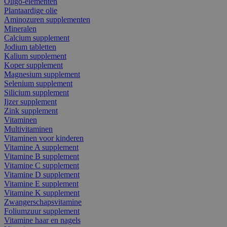
Oligo-elementen
Plantaardige olie
Aminozuren supplementen
Mineralen
Calcium supplement
Jodium tabletten
Kalium supplement
Koper supplement
Magnesium supplement
Selenium supplement
Silicium supplement
Ijzer supplement
Zink supplement
Vitaminen
Multivitaminen
Vitaminen voor kinderen
Vitamine A supplement
Vitamine B supplement
Vitamine C supplement
Vitamine D supplement
Vitamine E supplement
Vitamine K supplement
Zwangerschapsvitamine
Foliumzuur supplement
Vitamine haar en nagels