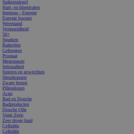
Suikerspiegel
Hart- en bloedvaten
Immuno - Energie
Energie booster
Weerstand
Vermoeidheid
50+
Snurken
Batterijen
Geheugen
Prostaat
Menopauze
Seksualiteit
Spieren en gewrichten
Steunkousen
Zware benen
Pillendozen
Acne
Bad en Douche
Badproducten
Douche Olie
Vaste Zeep
Zeer droge huid
Cellulitis
Cellulitis