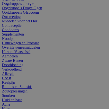
Oogdruppels allergie
Oogdruppels Droge Ogen
Oogdruppels Glaucoom
Ontsmetting
Middelen voor het Oor
Contraceptie
Condooms
Supplementen
Noodpil
Urinewegen en Prostaat
Overige geneesmiddelen
Hart en Vaatstelsel
Aambeien
Zware Benen
Doorbloeding
Verkoudheid
Allergie
Hoest
Keelpijn
Rhinitis en Sinusitis
Zoutoplossingen
Snurken
Huid en haar
Acne
Haar