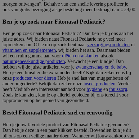
morgen ontvangen”. Behalve van een snelle levering profiteer je
ook van gratis bezorging als je bestelling meer bedraagt dan € 29,00.
Ben je op zoek naar Fitonasal Pediatric?
Ben je op zoek naar Fitonasal Pediatric? Dan ben je bij ons aan het
juiste adres. Wij bieden naast Fitonasal Pediatric nog veel meer
topmerken aan. Of je nu op zoek bent naar
verzorgingsproducten
of
vitaminen en supplementen
, wij bieden het aan. Daarnaast bieden
wij een ruim gamma aan voor
diëten en afslanken
alsook
natuurgeneeskundige producten
. Verwacht je een kindje? Dan
hebben wij de juiste artikelen voor je
zwangerschap en de baby
.
Heb je een huisdier die extra noden heeft? Kijk dan zeker eens bij
onze
producten voor dieren
Heb je snel last van muggenbeten of
ander ongedierte? Bekijk dan zeker onze
insect producten
. Verder
heeft Medibib een interessant aanbod voor
hygiëne
en
thuiszorg
.
Zoals je kan zien, kan je op allerlei gebieden bij ons terecht voor
topproducten op het gebied van gezondheid.
Bestel Fitonasal Pediatric snel en eenvoudig
Heb je jouw favoriete product van Fitonasal Pediatric gevonden?
Dan heb je deze in een paar klikken besteld. Bovendien kun je dit
bij ons op een veilige manier doen. Wanneer wij jouw aankoop van