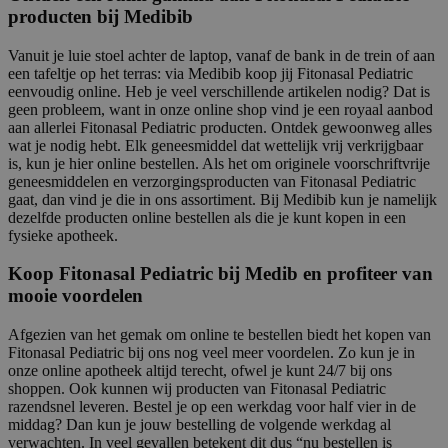
producten bij Medibib
Vanuit je luie stoel achter de laptop, vanaf de bank in de trein of aan
een tafeltje op het terras: via Medibib koop jij Fitonasal Pediatric
eenvoudig online. Heb je veel verschillende artikelen nodig? Dat is
geen probleem, want in onze online shop vind je een royaal aanbod
aan allerlei Fitonasal Pediatric producten. Ontdek gewoonweg alles
wat je nodig hebt. Elk geneesmiddel dat wettelijk vrij verkrijgbaar
is, kun je hier online bestellen. Als het om originele voorschriftvrije
geneesmiddelen en verzorgingsproducten van Fitonasal Pediatric
gaat, dan vind je die in ons assortiment. Bij Medibib kun je namelijk
dezelfde producten online bestellen als die je kunt kopen in een
fysieke apotheek.
Koop Fitonasal Pediatric bij Medib en profiteer van
mooie voordelen
Afgezien van het gemak om online te bestellen biedt het kopen van
Fitonasal Pediatric bij ons nog veel meer voordelen. Zo kun je in
onze online apotheek altijd terecht, ofwel je kunt 24/7 bij ons
shoppen. Ook kunnen wij producten van Fitonasal Pediatric
razendsnel leveren. Bestel je op een werkdag voor half vier in de
middag? Dan kun je jouw bestelling de volgende werkdag al
verwachten. In veel gevallen betekent dit dus “nu bestellen is