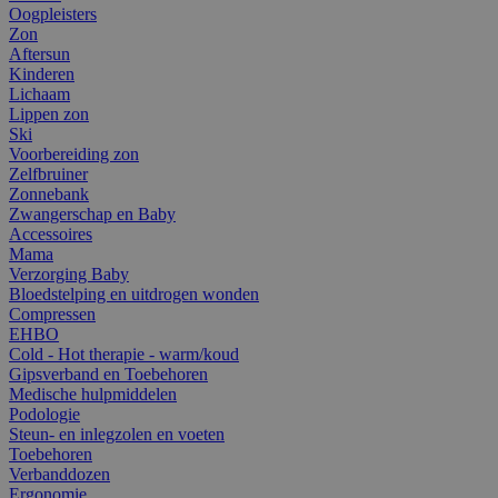
Oogpleisters
Zon
Aftersun
Kinderen
Lichaam
Lippen zon
Ski
Voorbereiding zon
Zelfbruiner
Zonnebank
Zwangerschap en Baby
Accessoires
Mama
Verzorging Baby
Bloedstelping en uitdrogen wonden
Compressen
EHBO
Cold - Hot therapie - warm/koud
Gipsverband en Toebehoren
Medische hulpmiddelen
Podologie
Steun- en inlegzolen en voeten
Toebehoren
Verbanddozen
Ergonomie