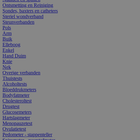
Ontsmetting en Reiniging
Sondes, baxters en catheters
Steriel wondverband
Steunverbanden
Pols
Arm
Buik
Elleboog
Enkel
Hand Duim
Knie
Nek
Overige verbanden
Thuistests
Alcoholtests
Bloeddrukmeters
Bodyfatmeter
Cholesteroltest
Drugtest
Glucosemeters
Hartslagmeter
Menopauzetest
Ovulatietest
Pedometer - stappenteller