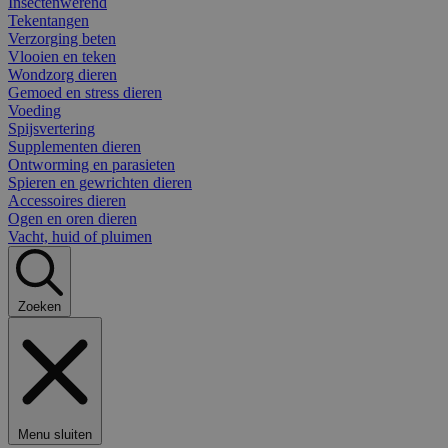
Insectenwerend
Tekentangen
Verzorging beten
Vlooien en teken
Wondzorg dieren
Gemoed en stress dieren
Voeding
Spijsvertering
Supplementen dieren
Ontworming en parasieten
Spieren en gewrichten dieren
Accessoires dieren
Ogen en oren dieren
Vacht, huid of pluimen
Zoeken
Menu sluiten