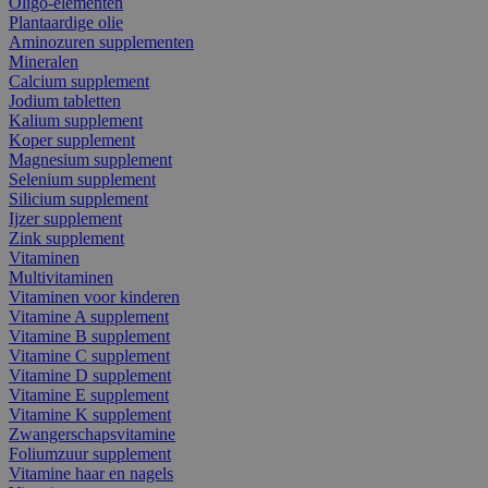
Oligo-elementen
Plantaardige olie
Aminozuren supplementen
Mineralen
Calcium supplement
Jodium tabletten
Kalium supplement
Koper supplement
Magnesium supplement
Selenium supplement
Silicium supplement
Ijzer supplement
Zink supplement
Vitaminen
Multivitaminen
Vitaminen voor kinderen
Vitamine A supplement
Vitamine B supplement
Vitamine C supplement
Vitamine D supplement
Vitamine E supplement
Vitamine K supplement
Zwangerschapsvitamine
Foliumzuur supplement
Vitamine haar en nagels