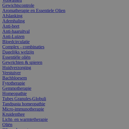
Volwassen
Gewichtscontrole
Aromatherapie en Essentiele Olien
Afslanking
Ademhaling
Anti-beet
Anti-haaruitval
Anti-Luizen
Bloedcirculatie
Complex - combinaties
Dagelijks welzijn
Essentiële oliën
Gewrichten & spieren
Huidverzorging
Verstuiver
Bachbloesem
Fytotherapie
Gemmotherapie
Homeopathie
Tubes Granules-Globuli
Tandpasta homeopathie
Micro-immunotherapie
Kruidenthee
Licht- en warmtetherapie
Oliën