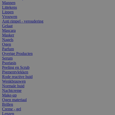
Mannen
Littekens
Lippen
Vrouwen
Anti rimpel - veroudering
Gelaat
Mascara
Masker
Nagels
Ogen
Parfum
Overige Producten
Serum
Psoriasis
Peeling en Scrub
Pigmentvlekken
Rode reactive huid
Wenkbrauwen
Normale huid
Nachtcreme
Make-up
Ogen materiaal
Brillen
Creme - gel
Lenzen