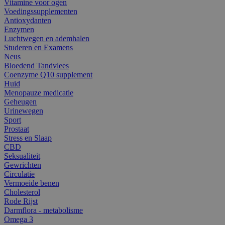
Vitamine voor ogen
Voedingssupplementen
Antioxydanten
Enzymen
Luchtwegen en ademhalen
Studeren en Examens
Neus
Bloedend Tandvlees
Coenzyme Q10 supplement
Huid
Menopauze medicatie
Geheugen
Urinewegen
Sport
Prostaat
Stress en Slaap
CBD
Seksualiteit
Gewrichten
Circulatie
Vermoeide benen
Cholesterol
Rode Rijst
Darmflora - metabolisme
Omega 3