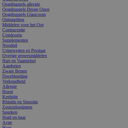
Oogdruppels allergie
Oogdruppels Droge Ogen
Oogdruppels Glaucoom
Ontsmetting
Middelen voor het Oor
Contraceptie
Condooms
Supplementen
Noodpil
Urinewegen en Prostaat
Overige geneesmiddelen
Hart en Vaatstelsel
Aambeien
Zware Benen
Doorbloeding
Verkoudheid
Allergie
Hoest
Keelpijn
Rhinitis en Sinusitis
Zoutoplossingen
Snurken
Huid en haar
Acne
Haar