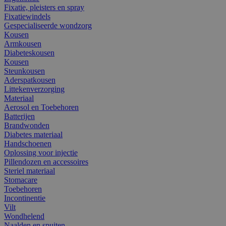
Fixatie, pleisters en spray
Fixatiewindels
Gespecialiseerde wondzorg
Kousen
Armkousen
Diabeteskousen
Kousen
Steunkousen
Aderspatkousen
Littekenverzorging
Materiaal
Aerosol en Toebehoren
Batterijen
Brandwonden
Diabetes materiaal
Handschoenen
Oplossing voor injectie
Pillendozen en accessoires
Steriel materiaal
Stomacare
Toebehoren
Incontinentie
Vilt
Wondhelend
Naalden en spuiten