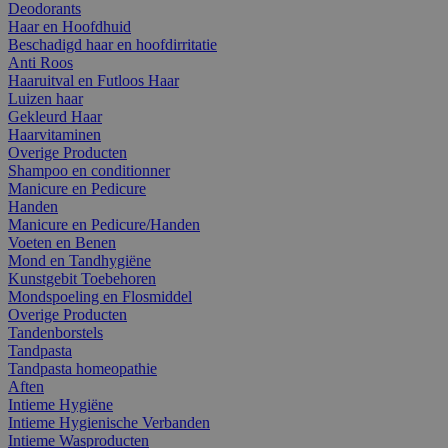
Deodorants
Haar en Hoofdhuid
Beschadigd haar en hoofdirritatie
Anti Roos
Haaruitval en Futloos Haar
Luizen haar
Gekleurd Haar
Haarvitaminen
Overige Producten
Shampoo en conditionner
Manicure en Pedicure
Handen
Manicure en Pedicure/Handen
Voeten en Benen
Mond en Tandhygiëne
Kunstgebit Toebehoren
Mondspoeling en Flosmiddel
Overige Producten
Tandenborstels
Tandpasta
Tandpasta homeopathie
Aften
Intieme Hygiëne
Intieme Hygienische Verbanden
Intieme Wasproducten