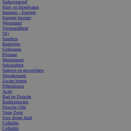
Suikerspiegel
Hart- en bloedvaten
Immuno - Energie
Energie booster
Weerstand
Vermoeidheid
50+
Snurken
Batterijen
Geheugen
Prostaat
Menopauze
Seksualiteit
Spieren en gewrichten
Steunkousen
Zware benen
Pillendozen
Acne
Bad en Douche
Badproducten
Douche Olie
Vaste Zeep
Zeer droge huid
Cellulitis
Cellulitis