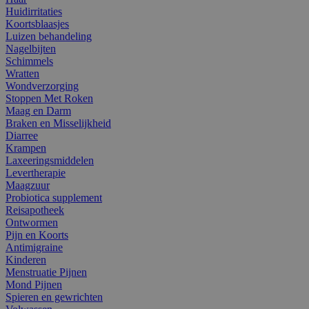
Huidirritaties
Koortsblaasjes
Luizen behandeling
Nagelbijten
Schimmels
Wratten
Wondverzorging
Stoppen Met Roken
Maag en Darm
Braken en Misselijkheid
Diarree
Krampen
Laxeeringsmiddelen
Levertherapie
Maagzuur
Probiotica supplement
Reisapotheek
Ontwormen
Pijn en Koorts
Antimigraine
Kinderen
Menstruatie Pijnen
Mond Pijnen
Spieren en gewrichten