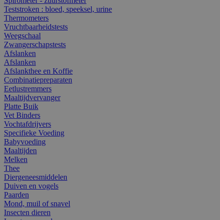
Spirometer - zuurstofmeter
Teststroken : bloed, speeksel, urine
Thermometers
Vruchtbaarheidstests
Weegschaal
Zwangerschapstests
Afslanken
Afslanken
Afslankthee en Koffie
Combinatiepreparaten
Eetlustremmers
Maaltijdvervanger
Platte Buik
Vet Binders
Vochtafdrijvers
Specifieke Voeding
Babyvoeding
Maaltijden
Melken
Thee
Diergeneesmiddelen
Duiven en vogels
Paarden
Mond, muil of snavel
Insecten dieren