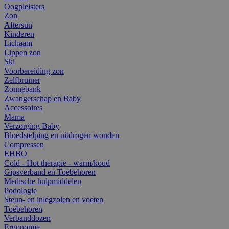
Oogpleisters
Zon
Aftersun
Kinderen
Lichaam
Lippen zon
Ski
Voorbereiding zon
Zelfbruiner
Zonnebank
Zwangerschap en Baby
Accessoires
Mama
Verzorging Baby
Bloedstelping en uitdrogen wonden
Compressen
EHBO
Cold - Hot therapie - warm/koud
Gipsverband en Toebehoren
Medische hulpmiddelen
Podologie
Steun- en inlegzolen en voeten
Toebehoren
Verbanddozen
Ergonomie