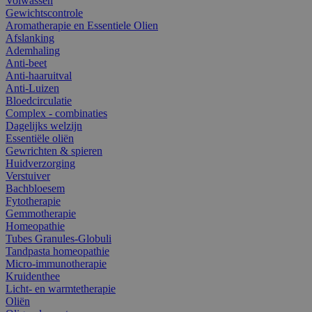
Volwassen
Gewichtscontrole
Aromatherapie en Essentiele Olien
Afslanking
Ademhaling
Anti-beet
Anti-haaruitval
Anti-Luizen
Bloedcirculatie
Complex - combinaties
Dagelijks welzijn
Essentiële oliën
Gewrichten & spieren
Huidverzorging
Verstuiver
Bachbloesem
Fytotherapie
Gemmotherapie
Homeopathie
Tubes Granules-Globuli
Tandpasta homeopathie
Micro-immunotherapie
Kruidenthee
Licht- en warmtetherapie
Oliën