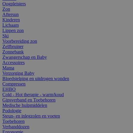
Oogpleisters
Zon
Aftersun
Kinderen
Lichaam
Lippen zon
Ski
Voorbereiding zon
Zelfbruiner
Zonnebank
Zwangerschap en Baby
Accessoires
Mama
Verzorging Baby
Bloedstelping en uitdrogen wonden
Compressen
EHBO
Cold - Hot therapie - warm/koud
Gipsverband en Toebehoren
Medische hulpmiddelen
Podologie
Steun- en inlegzolen en voeten
Toebehoren
Verbanddozen
Ergonomie