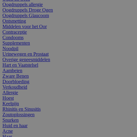
Oogdruppels allergie
Oogdruppels Droge Ogen
Oogdruppels Glaucoom
Ontsmetting
Middelen voor het Oor
Contraceptie
Condooms
Supplementen
Noodpil
Urinewegen en Prostaat
Overige geneesmiddelen
Hart en Vaatstelsel
Aambeien
Zware Benen
Doorbloeding
Verkoudheid
Allergie
Hoest
Keelpijn
Rhinitis en Sinusitis
Zoutoplossingen
Snurken
Huid en haar
Acne
Haar