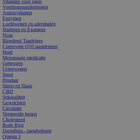
Vitamine voor ogen
Voedingssupplementen
Antioxydanten
Enzymen
Luchtwegen en ademhalen
Studeren en Examens
Neus
Bloedend Tandvlees
Coenzyme Q10 supplement
Huid
Menopauze medicatie
Geheugen
Urinewegen
Sport
Prostaat
Stress en Slaap
CBD
Seksualiteit
Gewrichten
Circulatie
Vermoeide benen
Cholesterol
Rode Rijst
Darmflora - metabolisme
Omega 3