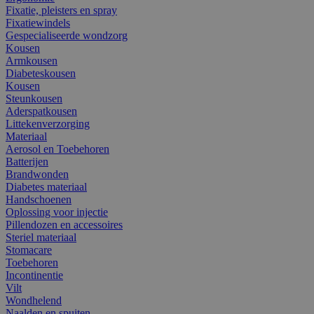
Fixatie, pleisters en spray
Fixatiewindels
Gespecialiseerde wondzorg
Kousen
Armkousen
Diabeteskousen
Kousen
Steunkousen
Aderspatkousen
Littekenverzorging
Materiaal
Aerosol en Toebehoren
Batterijen
Brandwonden
Diabetes materiaal
Handschoenen
Oplossing voor injectie
Pillendozen en accessoires
Steriel materiaal
Stomacare
Toebehoren
Incontinentie
Vilt
Wondhelend
Naalden en spuiten