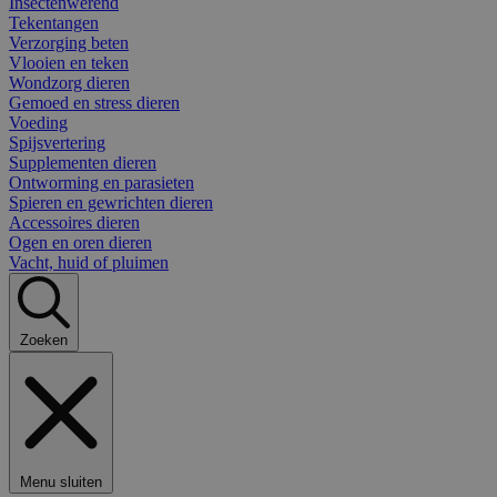
Insectenwerend
Tekentangen
Verzorging beten
Vlooien en teken
Wondzorg dieren
Gemoed en stress dieren
Voeding
Spijsvertering
Supplementen dieren
Ontworming en parasieten
Spieren en gewrichten dieren
Accessoires dieren
Ogen en oren dieren
Vacht, huid of pluimen
Zoeken
Menu sluiten