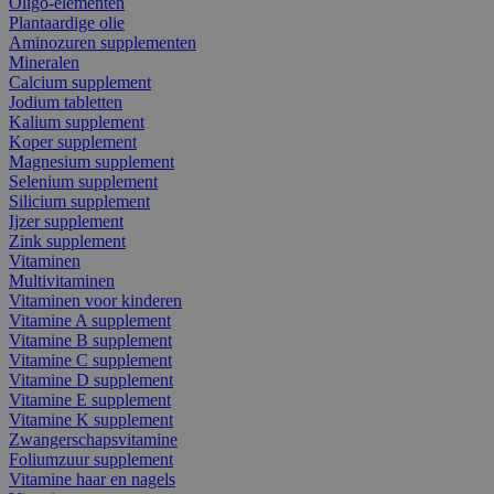
Oligo-elementen
Plantaardige olie
Aminozuren supplementen
Mineralen
Calcium supplement
Jodium tabletten
Kalium supplement
Koper supplement
Magnesium supplement
Selenium supplement
Silicium supplement
Ijzer supplement
Zink supplement
Vitaminen
Multivitaminen
Vitaminen voor kinderen
Vitamine A supplement
Vitamine B supplement
Vitamine C supplement
Vitamine D supplement
Vitamine E supplement
Vitamine K supplement
Zwangerschapsvitamine
Foliumzuur supplement
Vitamine haar en nagels