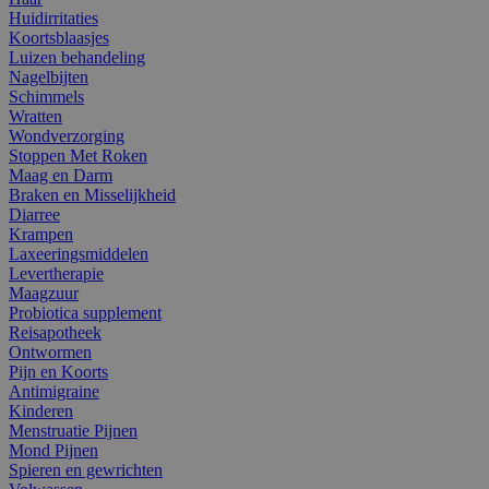
Huidirritaties
Koortsblaasjes
Luizen behandeling
Nagelbijten
Schimmels
Wratten
Wondverzorging
Stoppen Met Roken
Maag en Darm
Braken en Misselijkheid
Diarree
Krampen
Laxeeringsmiddelen
Levertherapie
Maagzuur
Probiotica supplement
Reisapotheek
Ontwormen
Pijn en Koorts
Antimigraine
Kinderen
Menstruatie Pijnen
Mond Pijnen
Spieren en gewrichten