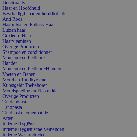
Deodorants
Haar en Hoofdhuid
Beschadigd haar en hoofdirritatie
Anti Roos
Haaruitval en Futloos Haar
Luizen haar
Gekleurd Haar
Haarvitaminen
Overige Producten
Shampoo en conditionner
Manicure en Pedicure
Handen
Manicure en Pedicure/Handen
Voeten en Benen
Mond en Tandhygiëne
Kunstgebit Toebehoren
Mondspoeling en Flosmiddel
Overige Producten
Tandenborstels
Tandpasta
Tandpasta homeopathie
Aften
Intieme Hygiëne
Intieme Hygienische Verbanden
Intieme Wasproducten