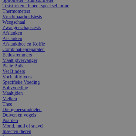
Spirometer - zuurstofmeter
Teststroken : bloed, speeksel, urine
Thermometers
Vruchtbaarheidstests
Weegschaal
Zwangerschapstests
Afslanken
Afslanken
Afslankthee en Koffie
Combinatiepreparaten
Eetlustremmers
Maaltijdvervanger
Platte Buik
Vet Binders
Vochtafdrijvers
Specifieke Voeding
Babyvoeding
Maaltijden
Melken
Thee
Diergeneesmiddelen
Duiven en vogels
Paarden
Mond, muil of snavel
Insecten dieren