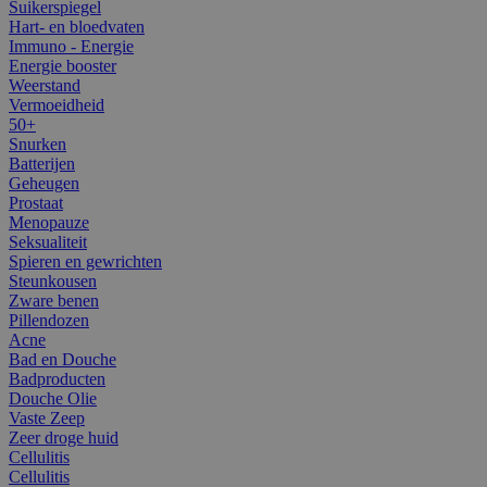
Suikerspiegel
Hart- en bloedvaten
Immuno - Energie
Energie booster
Weerstand
Vermoeidheid
50+
Snurken
Batterijen
Geheugen
Prostaat
Menopauze
Seksualiteit
Spieren en gewrichten
Steunkousen
Zware benen
Pillendozen
Acne
Bad en Douche
Badproducten
Douche Olie
Vaste Zeep
Zeer droge huid
Cellulitis
Cellulitis