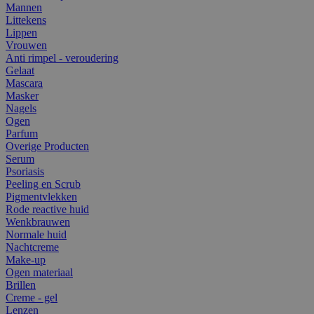
Mannen
Littekens
Lippen
Vrouwen
Anti rimpel - veroudering
Gelaat
Mascara
Masker
Nagels
Ogen
Parfum
Overige Producten
Serum
Psoriasis
Peeling en Scrub
Pigmentvlekken
Rode reactive huid
Wenkbrauwen
Normale huid
Nachtcreme
Make-up
Ogen materiaal
Brillen
Creme - gel
Lenzen