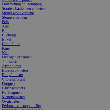
Ontsmetting en Reiniging
Sondes, baxters en catheters
Steriel wondverband
Steunverbanden
Pols
Arm
Buik
Elleboog
Enkel
Hand Duim
Knie
Nek
Overige verbanden
Thuistests
Alcoholtests
Bloeddrukmeters
Bodyfatmeter
Cholesteroltest
Drugtest
Glucosemeters
Hartslagmeter
Menopauzetest
Ovulatietest
Pedometer - stappenteller