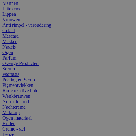
Mannen
Littekens
Lippen
Vrouwen
Anti rimpel - veroudering
Gelaat
Mascara
Masker
Nagels
Ogen
Parfum
Overige Producten
Serum
Psoriasis
Peeling en Scrub
Pigmentvlekken
Rode reactive huid
Wenkbrauwen
Normale huid
Nachtcreme
Make-up
Ogen materiaal
Brillen
Creme - gel
Lenzen