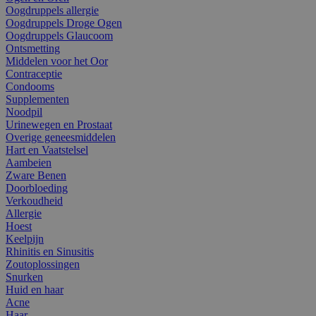
Oogdruppels allergie
Oogdruppels Droge Ogen
Oogdruppels Glaucoom
Ontsmetting
Middelen voor het Oor
Contraceptie
Condooms
Supplementen
Noodpil
Urinewegen en Prostaat
Overige geneesmiddelen
Hart en Vaatstelsel
Aambeien
Zware Benen
Doorbloeding
Verkoudheid
Allergie
Hoest
Keelpijn
Rhinitis en Sinusitis
Zoutoplossingen
Snurken
Huid en haar
Acne
Haar