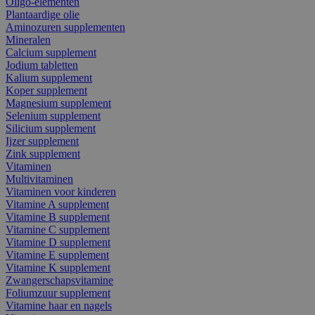
Oligo-elementen
Plantaardige olie
Aminozuren supplementen
Mineralen
Calcium supplement
Jodium tabletten
Kalium supplement
Koper supplement
Magnesium supplement
Selenium supplement
Silicium supplement
Ijzer supplement
Zink supplement
Vitaminen
Multivitaminen
Vitaminen voor kinderen
Vitamine A supplement
Vitamine B supplement
Vitamine C supplement
Vitamine D supplement
Vitamine E supplement
Vitamine K supplement
Zwangerschapsvitamine
Foliumzuur supplement
Vitamine haar en nagels