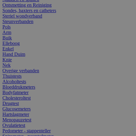
Ontsmetting en Reiniging
Sondes, baxters en catheters
Steriel wondverband
Steunverbanden
Pols
Arm
Buik
Elleboog
Enkel
Hand Duim
Knie
Nek
Overige verbanden
Thuistests
Alcoholtests
Bloeddrukmeters
Bodyfatmeter
Cholesteroltest
Drugtest
Glucosemeters
Hartslagmeter
Menopauzetest
Ovulatietest
Pedometer - stappenteller