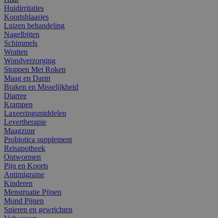
Huidirritaties
Koortsblaasjes
Luizen behandeling
Nagelbijten
Schimmels
Wratten
Wondverzorging
Stoppen Met Roken
Maag en Darm
Braken en Misselijkheid
Diarree
Krampen
Laxeeringsmiddelen
Levertherapie
Maagzuur
Probiotica supplement
Reisapotheek
Ontwormen
Pijn en Koorts
Antimigraine
Kinderen
Menstruatie Pijnen
Mond Pijnen
Spieren en gewrichten