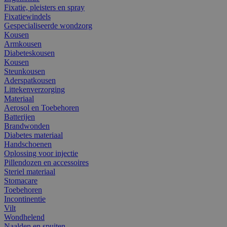
Fixatie, pleisters en spray
Fixatiewindels
Gespecialiseerde wondzorg
Kousen
Armkousen
Diabeteskousen
Kousen
Steunkousen
Aderspatkousen
Littekenverzorging
Materiaal
Aerosol en Toebehoren
Batterijen
Brandwonden
Diabetes materiaal
Handschoenen
Oplossing voor injectie
Pillendozen en accessoires
Steriel materiaal
Stomacare
Toebehoren
Incontinentie
Vilt
Wondhelend
Naalden en spuiten