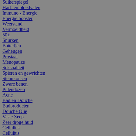
Suikerspiegel
Hart- en bloedvaten
Immuno - Energie
Energie booster
Weerstand
Vermoeidheid
50+
Snurken
Batterijen
Geheugen
Prostaat
Menopauze
Seksualiteit
Spieren en gewrichten
Steunkousen
Zware benen
Pillendozen
Acne
Bad en Douche
Badproducten
Douche Olie
Vaste Zeep
Zeer droge huid
Cellulitis
Cellulitis