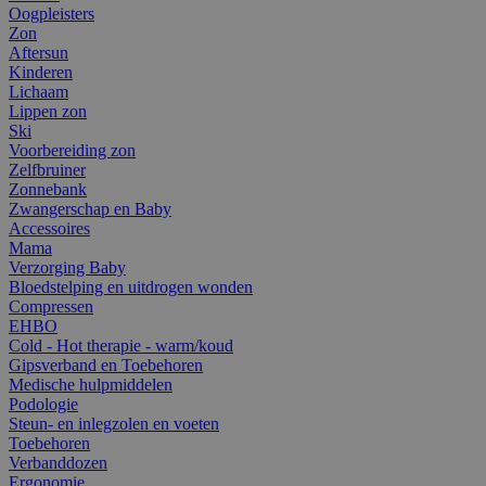
Oogpleisters
Zon
Aftersun
Kinderen
Lichaam
Lippen zon
Ski
Voorbereiding zon
Zelfbruiner
Zonnebank
Zwangerschap en Baby
Accessoires
Mama
Verzorging Baby
Bloedstelping en uitdrogen wonden
Compressen
EHBO
Cold - Hot therapie - warm/koud
Gipsverband en Toebehoren
Medische hulpmiddelen
Podologie
Steun- en inlegzolen en voeten
Toebehoren
Verbanddozen
Ergonomie