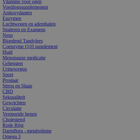
Vitamine voor ogen
Voedingssupplementen
Antioxydanten
Enzymen
Luchtwegen en ademhalen
Studeren en Examens
Neus
Bloedend Tandvlees
Coenzyme Q10 supplement
Huid
Menopauze medicatie
Geheugen
Urinewegen
Sport
Prostaat
Stress en Slaap
CBD
Seksualiteit
Gewrichten
Circulatie
Vermoeide benen
Cholesterol
Rode Rijst
Darmflora - metabolisme
Omega 3