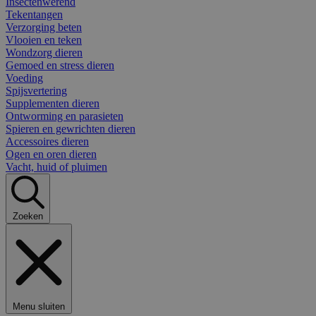
Insectenwerend
Tekentangen
Verzorging beten
Vlooien en teken
Wondzorg dieren
Gemoed en stress dieren
Voeding
Spijsvertering
Supplementen dieren
Ontworming en parasieten
Spieren en gewrichten dieren
Accessoires dieren
Ogen en oren dieren
Vacht, huid of pluimen
Zoeken
Menu sluiten