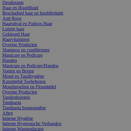
Deodorants
Haar en Hoofdhuid
Beschadigd haar en hoofdirritatie
Anti Roos
Haaruitval en Futloos Haar
Luizen haar
Gekleurd Haar
Haarvitaminen
Overige Producten
Shampoo en conditionner
Manicure en Pedicure
Handen
Manicure en Pedicure/Handen
Voeten en Benen
Mond en Tandhygiëne
Kunstgebit Toebehoren
Mondspoeling en Flosmiddel
Overige Producten
Tandenborstels
Tandpasta
Tandpasta homeopathie
Aften
Intieme Hygiëne
Intieme Hygienische Verbanden
Intieme Wasproducten