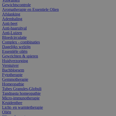
Volwassen
Gewichtscontrole
Aromatherapie en Essentiele Olien
Afslanking
Ademhaling
Anti-beet
Anti-haaruitval
Anti-Luizen
Bloedcirculatie
Complex - combinaties
Dagelijks welzijn
Essentiële oliën
Gewrichten & spieren
Huidverzorging
Verstuiver
Bachbloesem
Fytotherapie
Gemmotherapie
Homeopathie
Tubes Granules-Globuli
Tandpasta homeopathie
Micro-immunotherapie
Kruidenthee
Licht- en warmtetherapie
Oliën