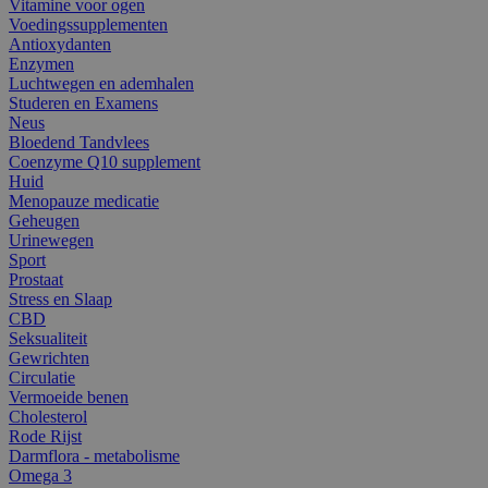
Vitamine voor ogen
Voedingssupplementen
Antioxydanten
Enzymen
Luchtwegen en ademhalen
Studeren en Examens
Neus
Bloedend Tandvlees
Coenzyme Q10 supplement
Huid
Menopauze medicatie
Geheugen
Urinewegen
Sport
Prostaat
Stress en Slaap
CBD
Seksualiteit
Gewrichten
Circulatie
Vermoeide benen
Cholesterol
Rode Rijst
Darmflora - metabolisme
Omega 3