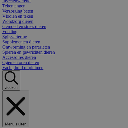
Insectenwerend
Tekentangen
Verzorging beten
Vlooien en teken
Wondzorg dieren
Gemoed en stress dieren
Voeding
Spijsvertering
Supplementen dieren
Ontworming en parasieten
Spieren en gewrichten dieren
Accessoires dieren
Ogen en oren dieren
Vacht, huid of pluimen
Zoeken
Menu sluiten