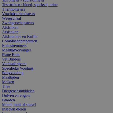
Spirometer - zuurstofmeter
Teststroken : bloed, speeksel, urine
Thermometers
Vruchtbaarheidstests
Weegschaal
Zwangerschapstests
Afslanken
Afslanken
Afslankthee en Koffie
Combinatiepreparaten
Eetlustremmers
Maaltijdvervanger
Platte Buik
Vet Binders
Vochtafdrijvers
Specifieke Voeding
Babyvoeding
Maaltijden
Melken
Thee
Diergeneesmiddelen
Duiven en vogels
Paarden
Mond, muil of snavel
Insecten dieren