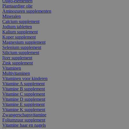
Oligo-elementen
Plantaardige olie
Aminozuren supplementen
Mineralen
Calcium supplement
Jodium tabletten
Kalium supplement
Koper supplement
Magnesium supplement
Selenium supplement
Silicium supplement
Ijzer supplement
Zink supplement
Vitaminen
Multivitaminen
Vitaminen voor kinderen
Vitamine A supplement
Vitamine B supplement
Vitamine C supplement
Vitamine D supplement
Vitamine E supplement
Vitamine K supplement
Zwangerschapsvitamine
Foliumzuur supplement
Vitamine haar en nagels