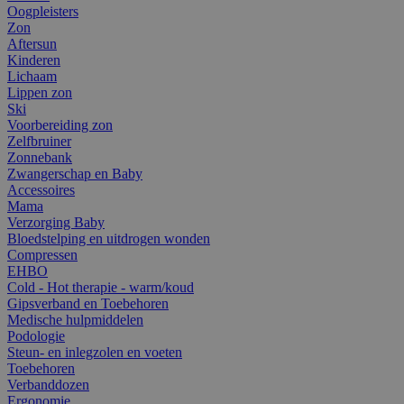
Oogpleisters
Zon
Aftersun
Kinderen
Lichaam
Lippen zon
Ski
Voorbereiding zon
Zelfbruiner
Zonnebank
Zwangerschap en Baby
Accessoires
Mama
Verzorging Baby
Bloedstelping en uitdrogen wonden
Compressen
EHBO
Cold - Hot therapie - warm/koud
Gipsverband en Toebehoren
Medische hulpmiddelen
Podologie
Steun- en inlegzolen en voeten
Toebehoren
Verbanddozen
Ergonomie