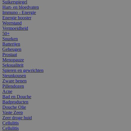
Suikerspiegel
Hart- en bloedvaten
Immuno - Energie
Energie booster
Weerstand
Vermoeidheid
50+
Snurken
Batterijen
Geheugen
Prostaat
Menopauze
Seksualiteit
Spieren en gewrichten
Steunkousen
Zware benen
Pillendozen
Acne
Bad en Douche
Badproducten
Douche Olie
Vaste Zeep
Zeer droge huid
Cellulitis
Cellulitis