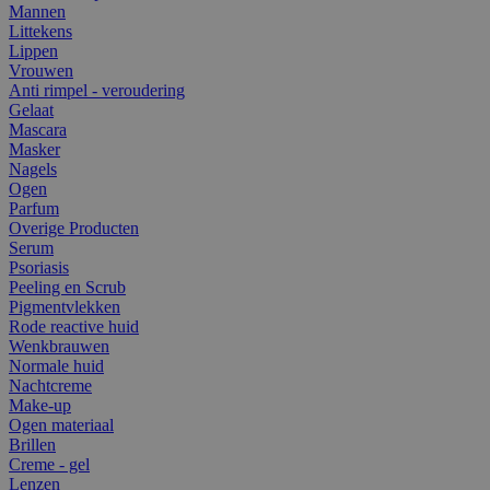
Mannen
Littekens
Lippen
Vrouwen
Anti rimpel - veroudering
Gelaat
Mascara
Masker
Nagels
Ogen
Parfum
Overige Producten
Serum
Psoriasis
Peeling en Scrub
Pigmentvlekken
Rode reactive huid
Wenkbrauwen
Normale huid
Nachtcreme
Make-up
Ogen materiaal
Brillen
Creme - gel
Lenzen