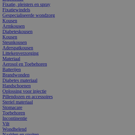
Fixatie, pleisters en spray
Fixatiewindels
Gespecialiseerde wondzorg
Kousen
Armkousen
Diabeteskousen
Kousen
Steunkousen
Aderspatkousen
Littekenverzorging
Materiaal
Aerosol en Toebehoren
Batterijen
Brandwonden
Diabetes materiaal
Handschoenen
Oplossing voor injectie
Pillendozen en accessoires
Steriel materiaal
Stomacare
Toebehoren
Incontinentie
Vilt
Wondhelend
Naalden en spuiten