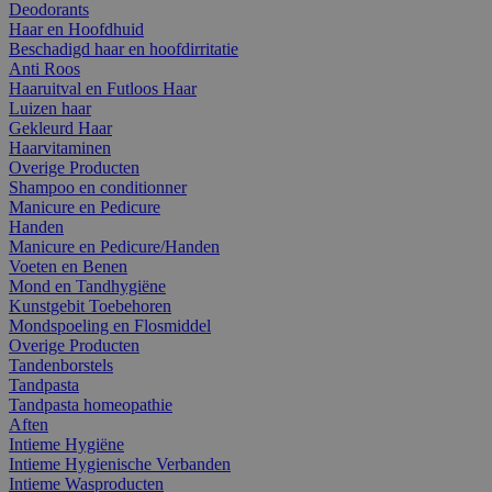
Deodorants
Haar en Hoofdhuid
Beschadigd haar en hoofdirritatie
Anti Roos
Haaruitval en Futloos Haar
Luizen haar
Gekleurd Haar
Haarvitaminen
Overige Producten
Shampoo en conditionner
Manicure en Pedicure
Handen
Manicure en Pedicure/Handen
Voeten en Benen
Mond en Tandhygiëne
Kunstgebit Toebehoren
Mondspoeling en Flosmiddel
Overige Producten
Tandenborstels
Tandpasta
Tandpasta homeopathie
Aften
Intieme Hygiëne
Intieme Hygienische Verbanden
Intieme Wasproducten