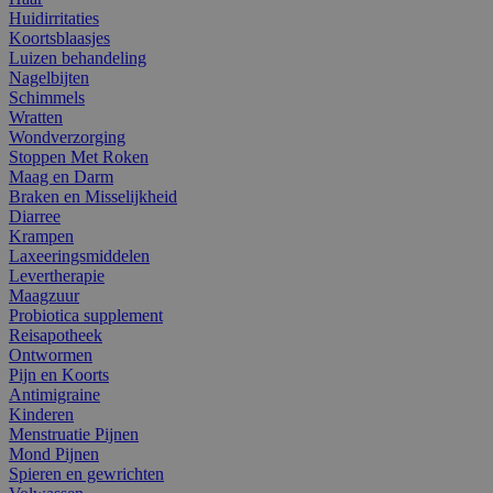
Huidirritaties
Koortsblaasjes
Luizen behandeling
Nagelbijten
Schimmels
Wratten
Wondverzorging
Stoppen Met Roken
Maag en Darm
Braken en Misselijkheid
Diarree
Krampen
Laxeeringsmiddelen
Levertherapie
Maagzuur
Probiotica supplement
Reisapotheek
Ontwormen
Pijn en Koorts
Antimigraine
Kinderen
Menstruatie Pijnen
Mond Pijnen
Spieren en gewrichten