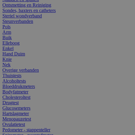
Ontsmetting en Reiniging
Sondes, baxters en catheters
Steriel wondverband
Steunverbanden
Pols
Arm
Buik
Elleboog
Enkel
Hand Duim
Knie
Nek
Overige verbanden
Thuistests
Alcoholtests
Bloeddrukmeters
Bodyfatmeter
Cholesteroltest
Drugtest
Glucosemeters
Hartslagmeter
Menopauzetest
Ovulatietest
Pedometer - stappenteller