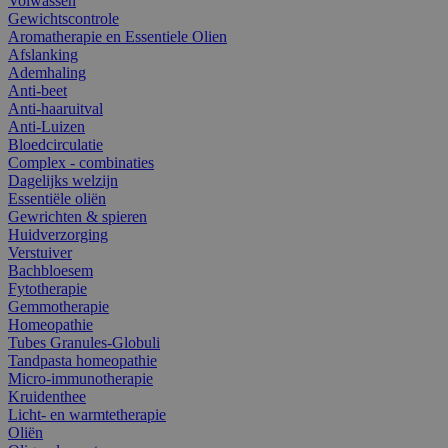
Volwassen
Gewichtscontrole
Aromatherapie en Essentiele Olien
Afslanking
Ademhaling
Anti-beet
Anti-haaruitval
Anti-Luizen
Bloedcirculatie
Complex - combinaties
Dagelijks welzijn
Essentiële oliën
Gewrichten & spieren
Huidverzorging
Verstuiver
Bachbloesem
Fytotherapie
Gemmotherapie
Homeopathie
Tubes Granules-Globuli
Tandpasta homeopathie
Micro-immunotherapie
Kruidenthee
Licht- en warmtetherapie
Oliën