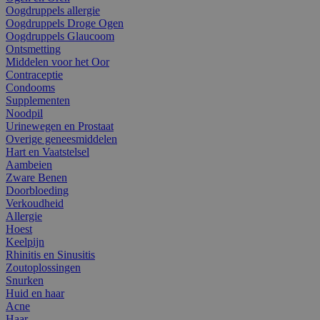
Oogdruppels allergie
Oogdruppels Droge Ogen
Oogdruppels Glaucoom
Ontsmetting
Middelen voor het Oor
Contraceptie
Condooms
Supplementen
Noodpil
Urinewegen en Prostaat
Overige geneesmiddelen
Hart en Vaatstelsel
Aambeien
Zware Benen
Doorbloeding
Verkoudheid
Allergie
Hoest
Keelpijn
Rhinitis en Sinusitis
Zoutoplossingen
Snurken
Huid en haar
Acne
Haar