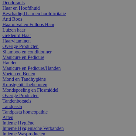
Deodorants
Haar en Hoofdhuid
Beschadigd haar en hoofdirritatie
Anti Roos
Haaruitval en Futloos Haar
Luizen haar
Gekleurd Haar
Haarvitaminen
Overige Producten
Shampoo en conditionner
Manicure en Pedicure
Handen
Manicure en Pedicure/Handen
Voeten en Benen
Mond en Tandhygiëne
Kunstgebit Toebehoren
Mondspoeling en Flosmiddel
Overige Producten
Tandenborstels
Tandpasta
Tandpasta homeopathie
Aften
Intieme Hygiëne
Intieme Hygienische Verbanden
Intieme Wasproducten