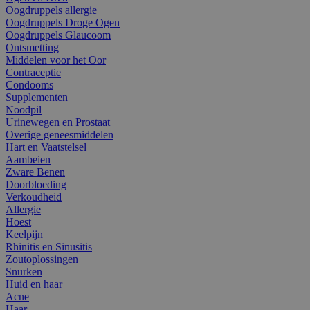
Oogdruppels allergie
Oogdruppels Droge Ogen
Oogdruppels Glaucoom
Ontsmetting
Middelen voor het Oor
Contraceptie
Condooms
Supplementen
Noodpil
Urinewegen en Prostaat
Overige geneesmiddelen
Hart en Vaatstelsel
Aambeien
Zware Benen
Doorbloeding
Verkoudheid
Allergie
Hoest
Keelpijn
Rhinitis en Sinusitis
Zoutoplossingen
Snurken
Huid en haar
Acne
Haar