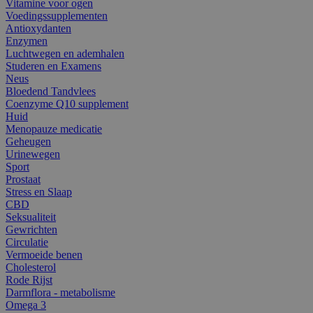
Vitamine voor ogen
Voedingssupplementen
Antioxydanten
Enzymen
Luchtwegen en ademhalen
Studeren en Examens
Neus
Bloedend Tandvlees
Coenzyme Q10 supplement
Huid
Menopauze medicatie
Geheugen
Urinewegen
Sport
Prostaat
Stress en Slaap
CBD
Seksualiteit
Gewrichten
Circulatie
Vermoeide benen
Cholesterol
Rode Rijst
Darmflora - metabolisme
Omega 3