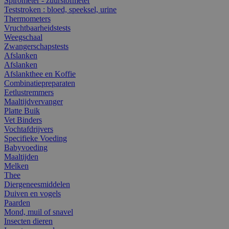
Spirometer - zuurstofmeter
Teststroken : bloed, speeksel, urine
Thermometers
Vruchtbaarheidstests
Weegschaal
Zwangerschapstests
Afslanken
Afslanken
Afslankthee en Koffie
Combinatiepreparaten
Eetlustremmers
Maaltijdvervanger
Platte Buik
Vet Binders
Vochtafdrijvers
Specifieke Voeding
Babyvoeding
Maaltijden
Melken
Thee
Diergeneesmiddelen
Duiven en vogels
Paarden
Mond, muil of snavel
Insecten dieren