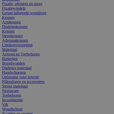
Fixatie, pleisters en spray
Fixatiewindels
Gespecialiseerde wondzorg
Kousen
Armkousen
Diabeteskousen
Kousen
Steunkousen
Aderspatkousen
Littekenverzorging
Materiaal
Aerosol en Toebehoren
Batterijen
Brandwonden
Diabetes materiaal
Handschoenen
Oplossing voor injectie
Pillendozen en accessoires
Steriel materiaal
Stomacare
Toebehoren
Incontinentie
Vilt
Wondhelend
Naalden en spuiten