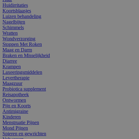
Huidirritaties
Koortsblaasjes
Luizen behandeling
Nagelbijten
Schimmels
Wratten
Wondverzorging
Stoppen Met Roken
Maag en Darm
Braken en Misselijkheid
Diarree
Krampen
Laxeeringsmiddelen
Levertherapie
Maagzuur
Probiotica supplement
Reisapotheek
Ontwormen
Pijn en Koorts
Antimigraine
Kinderen
Menstruatie Pijnen
Mond Pijnen
Spieren en gewrichten