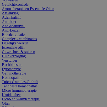
Volwassen
Gewichtscontrole
Aromatherapie en Essentiele Olien
Afslanking
Ademhaling
Anti-beet
Anti-haaruitval
Anti-Luizen
Bloedcirculatie
Complex - combinaties
Dagelijks welzijn
Essentiële oliën
Gewrichten & spieren
Huidverzorging
Verstuiver
Bachbloesem
Fytotherapie
Gemmotherapie
Homeopathie
Tubes Granules-Globuli
Tandpasta homeopathie
Micro-immunotherapie
Kruidenthee
Licht- en warmtetherapie
Oliën