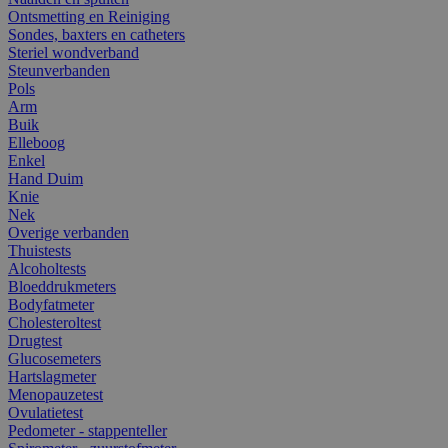
Ontsmetting en Reiniging
Sondes, baxters en catheters
Steriel wondverband
Steunverbanden
Pols
Arm
Buik
Elleboog
Enkel
Hand Duim
Knie
Nek
Overige verbanden
Thuistests
Alcoholtests
Bloeddrukmeters
Bodyfatmeter
Cholesteroltest
Drugtest
Glucosemeters
Hartslagmeter
Menopauzetest
Ovulatietest
Pedometer - stappenteller