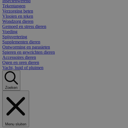
Insectenwerend
Tekentangen
Verzorging beten
Vlooien en teken
Wondzorg dieren
Gemoed en stress dieren
Voeding
Spijsvertering
Supplementen dieren
Ontworming en parasieten
Spieren en gewrichten dieren
Accessoires dieren
Ogen en oren dieren
Vacht, huid of pluimen
Zoeken
Menu sluiten