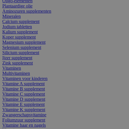
Oligo-elementen
Plantaardige olie
Aminozuren supplementen
Mineralen
Calcium supplement
Jodium tabletten
Kalium supplement
Koper supplement
Magnesium supplement
Selenium supplement
Silicium supplement
Ijzer supplement
Zink supplement
Vitaminen
Multivitaminen
Vitaminen voor kinderen
Vitamine A supplement
Vitamine B supplement
Vitamine C supplement
Vitamine D supplement
Vitamine E supplement
Vitamine K supplement
Zwangerschapsvitamine
Foliumzuur supplement
Vitamine haar en nagels