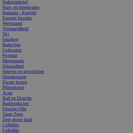
Suikerspiegel
Hart- en bloedvaten
Immuno - Energie
Energie booster
Weerstand
Vermoeidheid
50+
Snurken
Batterijen
Geheugen
Prostaat
Menopauze
Seksualiteit
Spieren en gewrichten
Steunkousen
Zware benen
Pillendozen
Acne
Bad en Douche
Badproducten
Douche Olie
Vaste Zeep
Zeer droge huid
Cellulitis
Cellulitis