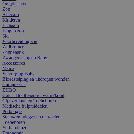
Oogpleisters
Zon
Aftersun
Kinderen
Lichaam
Lippen zon
Ski
Voorbereiding zon
Zelfbruiner
Zonnebank
Zwangerschap en Baby
Accessoires
Mama
Verzorging Baby
Bloedstelping en uitdrogen wonden
Compressen
EHBO
Cold - Hot therapie - warm/koud
Gipsverband en Toebehoren
Medische hulpmiddelen
Podologie
Steun- en inlegzolen en voeten
Toebehoren
Verbanddozen
Ergonomie