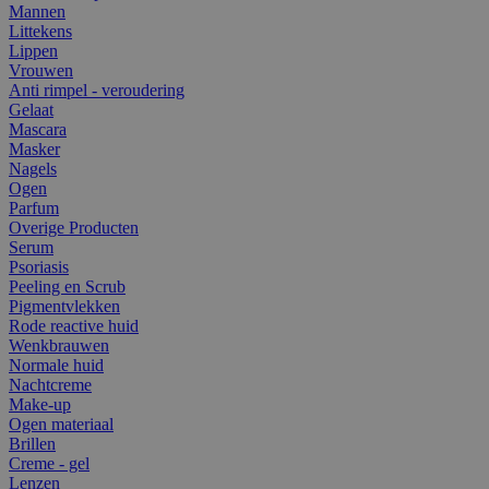
Mannen
Littekens
Lippen
Vrouwen
Anti rimpel - veroudering
Gelaat
Mascara
Masker
Nagels
Ogen
Parfum
Overige Producten
Serum
Psoriasis
Peeling en Scrub
Pigmentvlekken
Rode reactive huid
Wenkbrauwen
Normale huid
Nachtcreme
Make-up
Ogen materiaal
Brillen
Creme - gel
Lenzen