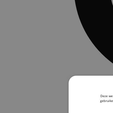
Deze web
gebruike