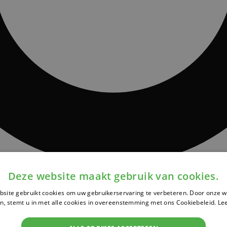
Deze website maakt gebruik van cookies.
site gebruikt cookies om uw gebruikerservaring te verbeteren. Door onze w
n, stemt u in met alle cookies in overeenstemming met ons Cookiebeleid.
Le