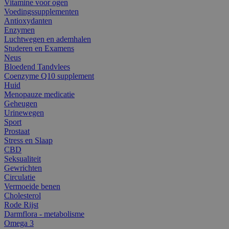
Vitamine voor ogen
Voedingssupplementen
Antioxydanten
Enzymen
Luchtwegen en ademhalen
Studeren en Examens
Neus
Bloedend Tandvlees
Coenzyme Q10 supplement
Huid
Menopauze medicatie
Geheugen
Urinewegen
Sport
Prostaat
Stress en Slaap
CBD
Seksualiteit
Gewrichten
Circulatie
Vermoeide benen
Cholesterol
Rode Rijst
Darmflora - metabolisme
Omega 3