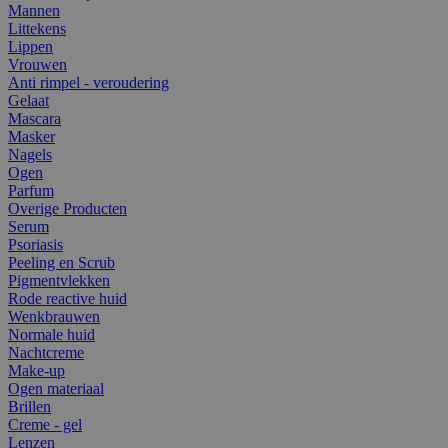
Mannen
Littekens
Lippen
Vrouwen
Anti rimpel - veroudering
Gelaat
Mascara
Masker
Nagels
Ogen
Parfum
Overige Producten
Serum
Psoriasis
Peeling en Scrub
Pigmentvlekken
Rode reactive huid
Wenkbrauwen
Normale huid
Nachtcreme
Make-up
Ogen materiaal
Brillen
Creme - gel
Lenzen