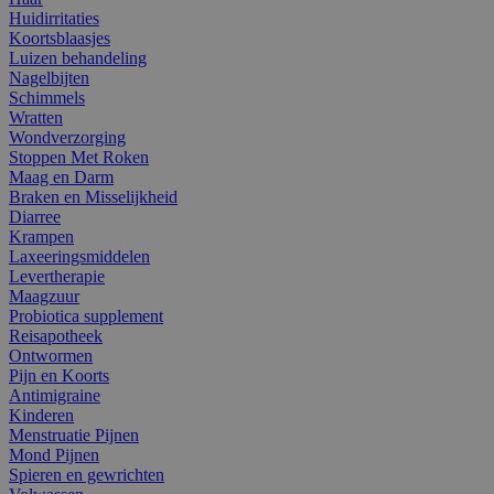
Huidirritaties
Koortsblaasjes
Luizen behandeling
Nagelbijten
Schimmels
Wratten
Wondverzorging
Stoppen Met Roken
Maag en Darm
Braken en Misselijkheid
Diarree
Krampen
Laxeeringsmiddelen
Levertherapie
Maagzuur
Probiotica supplement
Reisapotheek
Ontwormen
Pijn en Koorts
Antimigraine
Kinderen
Menstruatie Pijnen
Mond Pijnen
Spieren en gewrichten