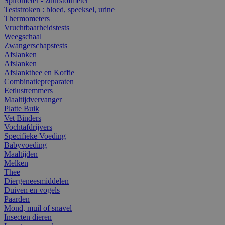
Spirometer - zuurstofmeter
Teststroken : bloed, speeksel, urine
Thermometers
Vruchtbaarheidstests
Weegschaal
Zwangerschapstests
Afslanken
Afslanken
Afslankthee en Koffie
Combinatiepreparaten
Eetlustremmers
Maaltijdvervanger
Platte Buik
Vet Binders
Vochtafdrijvers
Specifieke Voeding
Babyvoeding
Maaltijden
Melken
Thee
Diergeneesmiddelen
Duiven en vogels
Paarden
Mond, muil of snavel
Insecten dieren