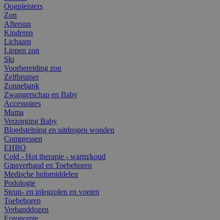
Oogpleisters
Zon
Aftersun
Kinderen
Lichaam
Lippen zon
Ski
Voorbereiding zon
Zelfbruiner
Zonnebank
Zwangerschap en Baby
Accessoires
Mama
Verzorging Baby
Bloedstelping en uitdrogen wonden
Compressen
EHBO
Cold - Hot therapie - warm/koud
Gipsverband en Toebehoren
Medische hulpmiddelen
Podologie
Steun- en inlegzolen en voeten
Toebehoren
Verbanddozen
Ergonomie