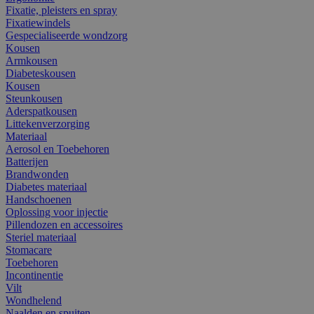
Fixatie, pleisters en spray
Fixatiewindels
Gespecialiseerde wondzorg
Kousen
Armkousen
Diabeteskousen
Kousen
Steunkousen
Aderspatkousen
Littekenverzorging
Materiaal
Aerosol en Toebehoren
Batterijen
Brandwonden
Diabetes materiaal
Handschoenen
Oplossing voor injectie
Pillendozen en accessoires
Steriel materiaal
Stomacare
Toebehoren
Incontinentie
Vilt
Wondhelend
Naalden en spuiten