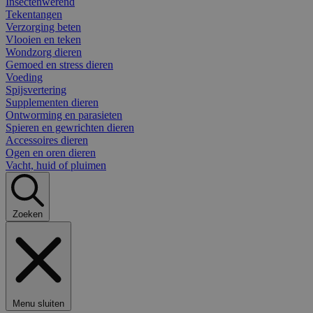
Insectenwerend
Tekentangen
Verzorging beten
Vlooien en teken
Wondzorg dieren
Gemoed en stress dieren
Voeding
Spijsvertering
Supplementen dieren
Ontworming en parasieten
Spieren en gewrichten dieren
Accessoires dieren
Ogen en oren dieren
Vacht, huid of pluimen
Zoeken
Menu sluiten