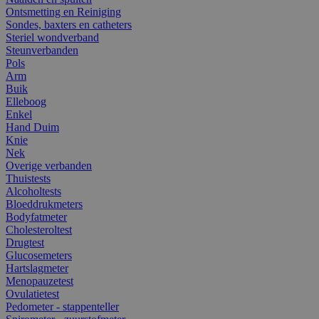
Ontsmetting en Reiniging
Sondes, baxters en catheters
Steriel wondverband
Steunverbanden
Pols
Arm
Buik
Elleboog
Enkel
Hand Duim
Knie
Nek
Overige verbanden
Thuistests
Alcoholtests
Bloeddrukmeters
Bodyfatmeter
Cholesteroltest
Drugtest
Glucosemeters
Hartslagmeter
Menopauzetest
Ovulatietest
Pedometer - stappenteller