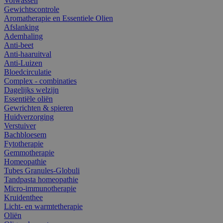
Volwassen
Gewichtscontrole
Aromatherapie en Essentiele Olien
Afslanking
Ademhaling
Anti-beet
Anti-haaruitval
Anti-Luizen
Bloedcirculatie
Complex - combinaties
Dagelijks welzijn
Essentiële oliën
Gewrichten & spieren
Huidverzorging
Verstuiver
Bachbloesem
Fytotherapie
Gemmotherapie
Homeopathie
Tubes Granules-Globuli
Tandpasta homeopathie
Micro-immunotherapie
Kruidenthee
Licht- en warmtetherapie
Oliën