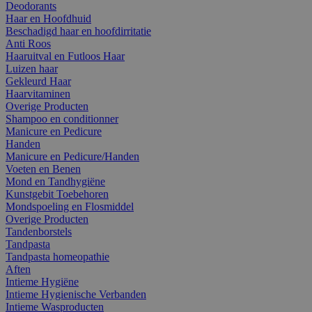
Deodorants
Haar en Hoofdhuid
Beschadigd haar en hoofdirritatie
Anti Roos
Haaruitval en Futloos Haar
Luizen haar
Gekleurd Haar
Haarvitaminen
Overige Producten
Shampoo en conditionner
Manicure en Pedicure
Handen
Manicure en Pedicure/Handen
Voeten en Benen
Mond en Tandhygiëne
Kunstgebit Toebehoren
Mondspoeling en Flosmiddel
Overige Producten
Tandenborstels
Tandpasta
Tandpasta homeopathie
Aften
Intieme Hygiëne
Intieme Hygienische Verbanden
Intieme Wasproducten