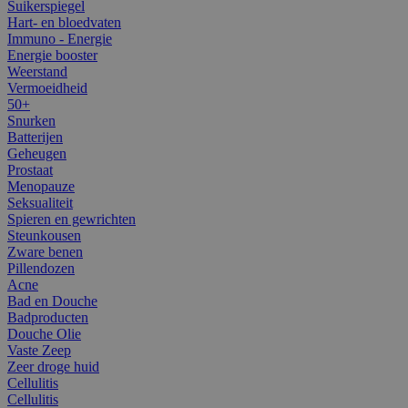
Suikerspiegel
Hart- en bloedvaten
Immuno - Energie
Energie booster
Weerstand
Vermoeidheid
50+
Snurken
Batterijen
Geheugen
Prostaat
Menopauze
Seksualiteit
Spieren en gewrichten
Steunkousen
Zware benen
Pillendozen
Acne
Bad en Douche
Badproducten
Douche Olie
Vaste Zeep
Zeer droge huid
Cellulitis
Cellulitis