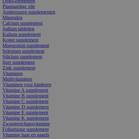
Oligo-elementen
Plantaardige olie
Aminozuren supplementen
Mineralen
Calcium supplement
Jodium tabletten
Kalium supplement
Koper supplement
Magnesium supplement
Selenium supplement
Silicium supplement
Ijzer supplement
Zink supplement
Vitaminen
Multivitaminen
Vitaminen voor kinderen
Vitamine A supplement
Vitamine B supplement
Vitamine C supplement
Vitamine D supplement
Vitamine E supplement
Vitamine K supplement
Zwangerschapsvitamine
Foliumzuur supplement
Vitamine haar en nagels