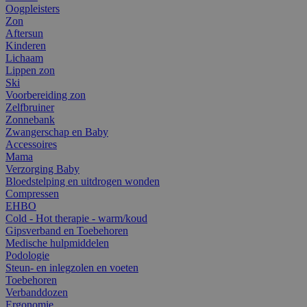
Oogpleisters
Zon
Aftersun
Kinderen
Lichaam
Lippen zon
Ski
Voorbereiding zon
Zelfbruiner
Zonnebank
Zwangerschap en Baby
Accessoires
Mama
Verzorging Baby
Bloedstelping en uitdrogen wonden
Compressen
EHBO
Cold - Hot therapie - warm/koud
Gipsverband en Toebehoren
Medische hulpmiddelen
Podologie
Steun- en inlegzolen en voeten
Toebehoren
Verbanddozen
Ergonomie