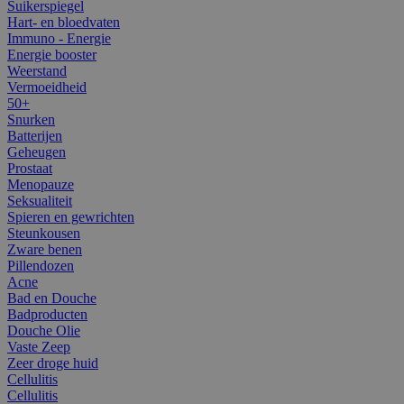
Suikerspiegel
Hart- en bloedvaten
Immuno - Energie
Energie booster
Weerstand
Vermoeidheid
50+
Snurken
Batterijen
Geheugen
Prostaat
Menopauze
Seksualiteit
Spieren en gewrichten
Steunkousen
Zware benen
Pillendozen
Acne
Bad en Douche
Badproducten
Douche Olie
Vaste Zeep
Zeer droge huid
Cellulitis
Cellulitis