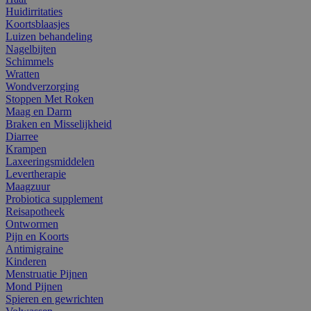
Huidirritaties
Koortsblaasjes
Luizen behandeling
Nagelbijten
Schimmels
Wratten
Wondverzorging
Stoppen Met Roken
Maag en Darm
Braken en Misselijkheid
Diarree
Krampen
Laxeeringsmiddelen
Levertherapie
Maagzuur
Probiotica supplement
Reisapotheek
Ontwormen
Pijn en Koorts
Antimigraine
Kinderen
Menstruatie Pijnen
Mond Pijnen
Spieren en gewrichten