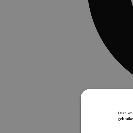
Deze web
gebruike