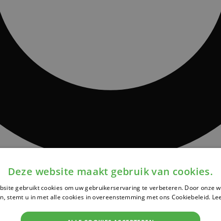
Deze website maakt gebruik van cookies.
site gebruikt cookies om uw gebruikerservaring te verbeteren. Door onze w
n, stemt u in met alle cookies in overeenstemming met ons Cookiebeleid.
Le