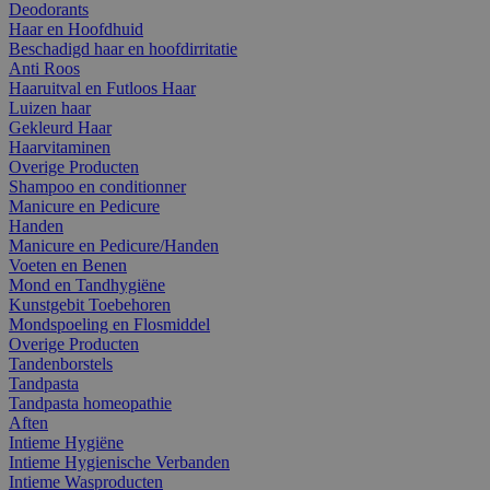
Deodorants
Haar en Hoofdhuid
Beschadigd haar en hoofdirritatie
Anti Roos
Haaruitval en Futloos Haar
Luizen haar
Gekleurd Haar
Haarvitaminen
Overige Producten
Shampoo en conditionner
Manicure en Pedicure
Handen
Manicure en Pedicure/Handen
Voeten en Benen
Mond en Tandhygiëne
Kunstgebit Toebehoren
Mondspoeling en Flosmiddel
Overige Producten
Tandenborstels
Tandpasta
Tandpasta homeopathie
Aften
Intieme Hygiëne
Intieme Hygienische Verbanden
Intieme Wasproducten