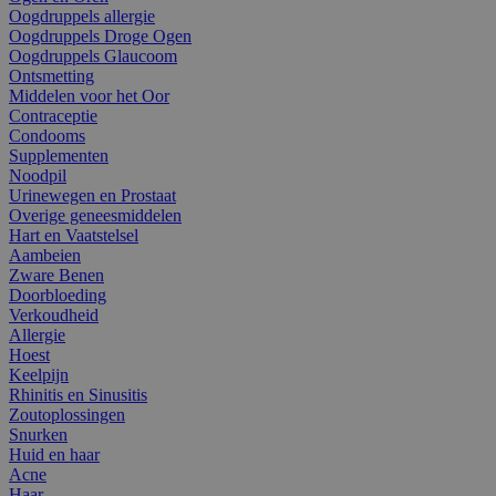
Oogdruppels allergie
Oogdruppels Droge Ogen
Oogdruppels Glaucoom
Ontsmetting
Middelen voor het Oor
Contraceptie
Condooms
Supplementen
Noodpil
Urinewegen en Prostaat
Overige geneesmiddelen
Hart en Vaatstelsel
Aambeien
Zware Benen
Doorbloeding
Verkoudheid
Allergie
Hoest
Keelpijn
Rhinitis en Sinusitis
Zoutoplossingen
Snurken
Huid en haar
Acne
Haar