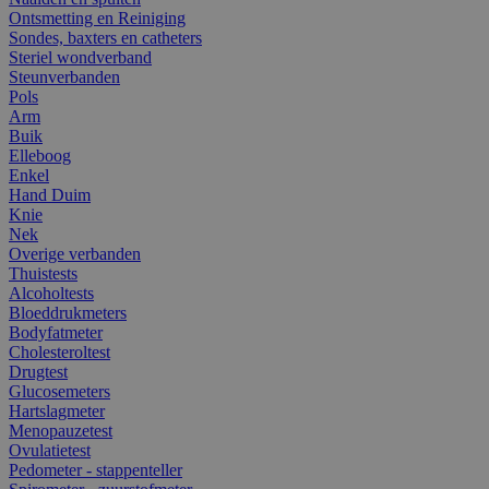
Ontsmetting en Reiniging
Sondes, baxters en catheters
Steriel wondverband
Steunverbanden
Pols
Arm
Buik
Elleboog
Enkel
Hand Duim
Knie
Nek
Overige verbanden
Thuistests
Alcoholtests
Bloeddrukmeters
Bodyfatmeter
Cholesteroltest
Drugtest
Glucosemeters
Hartslagmeter
Menopauzetest
Ovulatietest
Pedometer - stappenteller