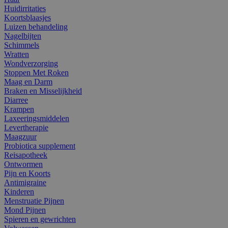
Huidirritaties
Koortsblaasjes
Luizen behandeling
Nagelbijten
Schimmels
Wratten
Wondverzorging
Stoppen Met Roken
Maag en Darm
Braken en Misselijkheid
Diarree
Krampen
Laxeeringsmiddelen
Levertherapie
Maagzuur
Probiotica supplement
Reisapotheek
Ontwormen
Pijn en Koorts
Antimigraine
Kinderen
Menstruatie Pijnen
Mond Pijnen
Spieren en gewrichten