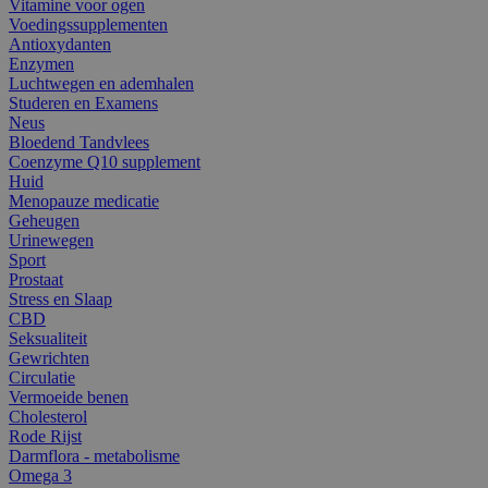
Vitamine voor ogen
Voedingssupplementen
Antioxydanten
Enzymen
Luchtwegen en ademhalen
Studeren en Examens
Neus
Bloedend Tandvlees
Coenzyme Q10 supplement
Huid
Menopauze medicatie
Geheugen
Urinewegen
Sport
Prostaat
Stress en Slaap
CBD
Seksualiteit
Gewrichten
Circulatie
Vermoeide benen
Cholesterol
Rode Rijst
Darmflora - metabolisme
Omega 3