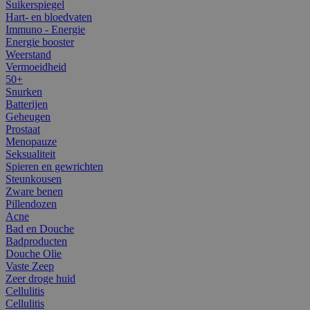
Suikerspiegel
Hart- en bloedvaten
Immuno - Energie
Energie booster
Weerstand
Vermoeidheid
50+
Snurken
Batterijen
Geheugen
Prostaat
Menopauze
Seksualiteit
Spieren en gewrichten
Steunkousen
Zware benen
Pillendozen
Acne
Bad en Douche
Badproducten
Douche Olie
Vaste Zeep
Zeer droge huid
Cellulitis
Cellulitis