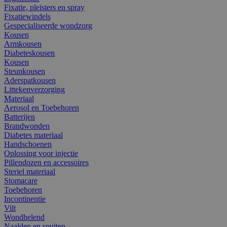
Fixatie, pleisters en spray
Fixatiewindels
Gespecialiseerde wondzorg
Kousen
Armkousen
Diabeteskousen
Kousen
Steunkousen
Aderspatkousen
Littekenverzorging
Materiaal
Aerosol en Toebehoren
Batterijen
Brandwonden
Diabetes materiaal
Handschoenen
Oplossing voor injectie
Pillendozen en accessoires
Steriel materiaal
Stomacare
Toebehoren
Incontinentie
Vilt
Wondhelend
Naalden en spuiten