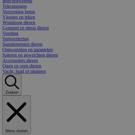
Insectenwerend
Tekentangen
Verzorging beten
Vlooien en teken
Wondzorg dieren
Gemoed en stress dieren
Voeding
Spijsvertering
Supplementen dieren
Ontworming en parasieten
Spieren en gewrichten dieren
Accessoires dieren
Ogen en oren dieren
Vacht, huid of pluimen
Zoeken
Menu sluiten