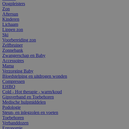
Oogpleisters
Zon
Aftersun
Kinderen
Lichaam
Lippen zon
Ski
Voorbereiding zon
Zelfbruiner
Zonnebank
Zwangerschap en Baby
Accessoires
Mama
Verzorging Baby
Bloedstelping en uitdrogen wonden
Compressen
EHBO
Cold - Hot therapie - warm/koud
Gipsverband en Toebehoren
Medische hulpmiddelen
Podologie
Steun- en inlegzolen en voeten
Toebehoren
Verbanddozen
Ergonomie