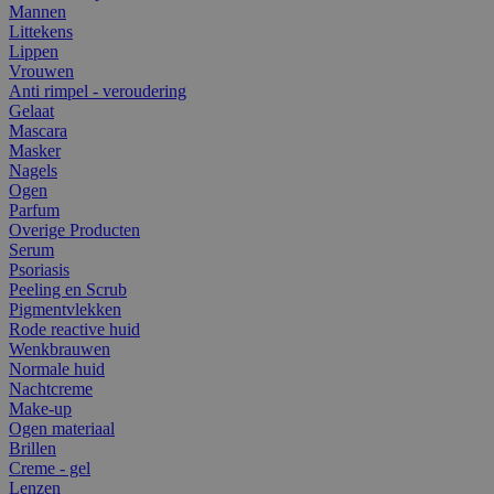
Mannen
Littekens
Lippen
Vrouwen
Anti rimpel - veroudering
Gelaat
Mascara
Masker
Nagels
Ogen
Parfum
Overige Producten
Serum
Psoriasis
Peeling en Scrub
Pigmentvlekken
Rode reactive huid
Wenkbrauwen
Normale huid
Nachtcreme
Make-up
Ogen materiaal
Brillen
Creme - gel
Lenzen