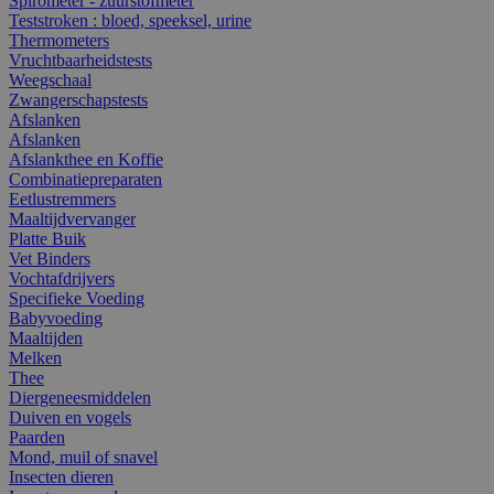
Spirometer - zuurstofmeter
Teststroken : bloed, speeksel, urine
Thermometers
Vruchtbaarheidstests
Weegschaal
Zwangerschapstests
Afslanken
Afslanken
Afslankthee en Koffie
Combinatiepreparaten
Eetlustremmers
Maaltijdvervanger
Platte Buik
Vet Binders
Vochtafdrijvers
Specifieke Voeding
Babyvoeding
Maaltijden
Melken
Thee
Diergeneesmiddelen
Duiven en vogels
Paarden
Mond, muil of snavel
Insecten dieren