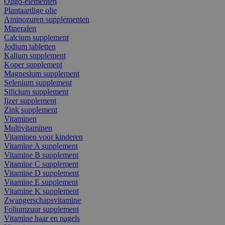
Oligo-elementen
Plantaardige olie
Aminozuren supplementen
Mineralen
Calcium supplement
Jodium tabletten
Kalium supplement
Koper supplement
Magnesium supplement
Selenium supplement
Silicium supplement
Ijzer supplement
Zink supplement
Vitaminen
Multivitaminen
Vitaminen voor kinderen
Vitamine A supplement
Vitamine B supplement
Vitamine C supplement
Vitamine D supplement
Vitamine E supplement
Vitamine K supplement
Zwangerschapsvitamine
Foliumzuur supplement
Vitamine haar en nagels