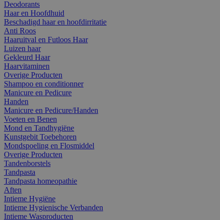
Deodorants
Haar en Hoofdhuid
Beschadigd haar en hoofdirritatie
Anti Roos
Haaruitval en Futloos Haar
Luizen haar
Gekleurd Haar
Haarvitaminen
Overige Producten
Shampoo en conditionner
Manicure en Pedicure
Handen
Manicure en Pedicure/Handen
Voeten en Benen
Mond en Tandhygiëne
Kunstgebit Toebehoren
Mondspoeling en Flosmiddel
Overige Producten
Tandenborstels
Tandpasta
Tandpasta homeopathie
Aften
Intieme Hygiëne
Intieme Hygienische Verbanden
Intieme Wasproducten