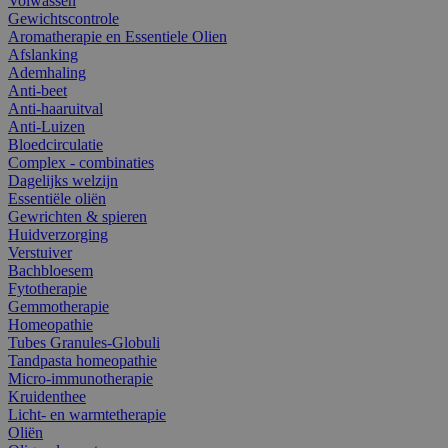
Volwassen
Gewichtscontrole
Aromatherapie en Essentiele Olien
Afslanking
Ademhaling
Anti-beet
Anti-haaruitval
Anti-Luizen
Bloedcirculatie
Complex - combinaties
Dagelijks welzijn
Essentiële oliën
Gewrichten & spieren
Huidverzorging
Verstuiver
Bachbloesem
Fytotherapie
Gemmotherapie
Homeopathie
Tubes Granules-Globuli
Tandpasta homeopathie
Micro-immunotherapie
Kruidenthee
Licht- en warmtetherapie
Oliën