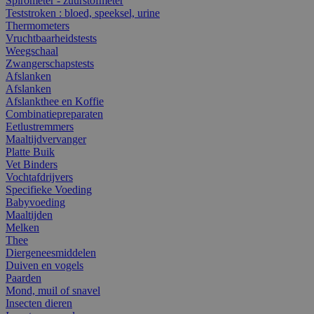
Spirometer - zuurstofmeter
Teststroken : bloed, speeksel, urine
Thermometers
Vruchtbaarheidstests
Weegschaal
Zwangerschapstests
Afslanken
Afslanken
Afslankthee en Koffie
Combinatiepreparaten
Eetlustremmers
Maaltijdvervanger
Platte Buik
Vet Binders
Vochtafdrijvers
Specifieke Voeding
Babyvoeding
Maaltijden
Melken
Thee
Diergeneesmiddelen
Duiven en vogels
Paarden
Mond, muil of snavel
Insecten dieren