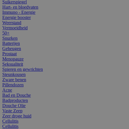
Suikerspiegel
Hart- en bloedvaten
Immuno - Energie
Energie booster
Weerstand
Vermoeidheid
50+
Snurken
Batterijen
Geheugen
Prostaat
Menopauze
Seksualiteit
Spieren en gewrichten
Steunkousen
Zware benen
Pillendozen
Acne
Bad en Douche
Badproducten
Douche Olie
Vaste Zeep
Zeer droge huid
Cellulitis
Cellulitis