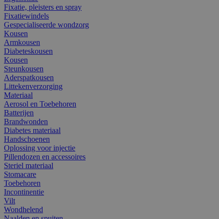
Fixatie, pleisters en spray
Fixatiewindels
Gespecialiseerde wondzorg
Kousen
Armkousen
Diabeteskousen
Kousen
Steunkousen
Aderspatkousen
Littekenverzorging
Materiaal
Aerosol en Toebehoren
Batterijen
Brandwonden
Diabetes materiaal
Handschoenen
Oplossing voor injectie
Pillendozen en accessoires
Steriel materiaal
Stomacare
Toebehoren
Incontinentie
Vilt
Wondhelend
Naalden en spuiten