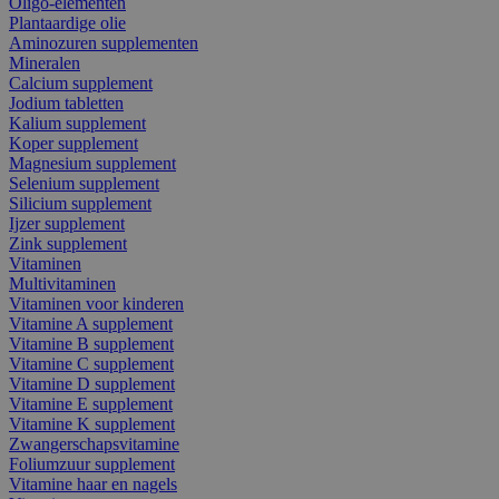
Oligo-elementen
Plantaardige olie
Aminozuren supplementen
Mineralen
Calcium supplement
Jodium tabletten
Kalium supplement
Koper supplement
Magnesium supplement
Selenium supplement
Silicium supplement
Ijzer supplement
Zink supplement
Vitaminen
Multivitaminen
Vitaminen voor kinderen
Vitamine A supplement
Vitamine B supplement
Vitamine C supplement
Vitamine D supplement
Vitamine E supplement
Vitamine K supplement
Zwangerschapsvitamine
Foliumzuur supplement
Vitamine haar en nagels