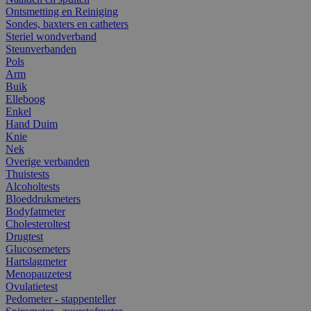
Ontsmetting en Reiniging
Sondes, baxters en catheters
Steriel wondverband
Steunverbanden
Pols
Arm
Buik
Elleboog
Enkel
Hand Duim
Knie
Nek
Overige verbanden
Thuistests
Alcoholtests
Bloeddrukmeters
Bodyfatmeter
Cholesteroltest
Drugtest
Glucosemeters
Hartslagmeter
Menopauzetest
Ovulatietest
Pedometer - stappenteller