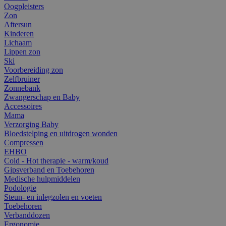
Oogpleisters
Zon
Aftersun
Kinderen
Lichaam
Lippen zon
Ski
Voorbereiding zon
Zelfbruiner
Zonnebank
Zwangerschap en Baby
Accessoires
Mama
Verzorging Baby
Bloedstelping en uitdrogen wonden
Compressen
EHBO
Cold - Hot therapie - warm/koud
Gipsverband en Toebehoren
Medische hulpmiddelen
Podologie
Steun- en inlegzolen en voeten
Toebehoren
Verbanddozen
Ergonomie