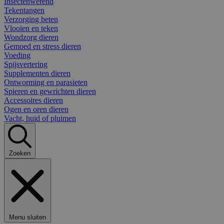
Insectenwerend
Tekentangen
Verzorging beten
Vlooien en teken
Wondzorg dieren
Gemoed en stress dieren
Voeding
Spijsvertering
Supplementen dieren
Ontworming en parasieten
Spieren en gewrichten dieren
Accessoires dieren
Ogen en oren dieren
Vacht, huid of pluimen
Zoeken
Menu sluiten