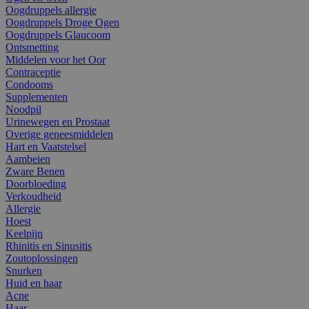
Oogdruppels allergie
Oogdruppels Droge Ogen
Oogdruppels Glaucoom
Ontsmetting
Middelen voor het Oor
Contraceptie
Condooms
Supplementen
Noodpil
Urinewegen en Prostaat
Overige geneesmiddelen
Hart en Vaatstelsel
Aambeien
Zware Benen
Doorbloeding
Verkoudheid
Allergie
Hoest
Keelpijn
Rhinitis en Sinusitis
Zoutoplossingen
Snurken
Huid en haar
Acne
Haar