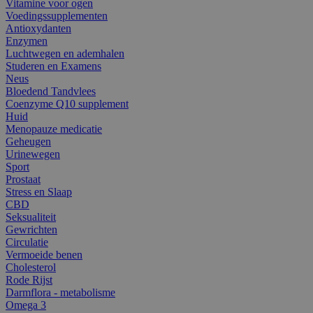
Vitamine voor ogen
Voedingssupplementen
Antioxydanten
Enzymen
Luchtwegen en ademhalen
Studeren en Examens
Neus
Bloedend Tandvlees
Coenzyme Q10 supplement
Huid
Menopauze medicatie
Geheugen
Urinewegen
Sport
Prostaat
Stress en Slaap
CBD
Seksualiteit
Gewrichten
Circulatie
Vermoeide benen
Cholesterol
Rode Rijst
Darmflora - metabolisme
Omega 3