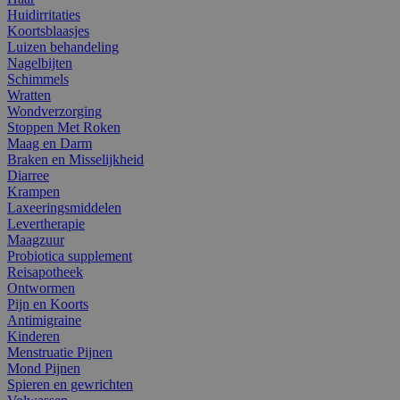
Huidirritaties
Koortsblaasjes
Luizen behandeling
Nagelbijten
Schimmels
Wratten
Wondverzorging
Stoppen Met Roken
Maag en Darm
Braken en Misselijkheid
Diarree
Krampen
Laxeeringsmiddelen
Levertherapie
Maagzuur
Probiotica supplement
Reisapotheek
Ontwormen
Pijn en Koorts
Antimigraine
Kinderen
Menstruatie Pijnen
Mond Pijnen
Spieren en gewrichten