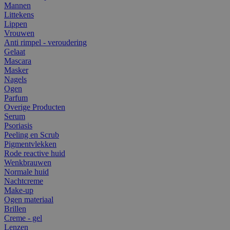
Mannen
Littekens
Lippen
Vrouwen
Anti rimpel - veroudering
Gelaat
Mascara
Masker
Nagels
Ogen
Parfum
Overige Producten
Serum
Psoriasis
Peeling en Scrub
Pigmentvlekken
Rode reactive huid
Wenkbrauwen
Normale huid
Nachtcreme
Make-up
Ogen materiaal
Brillen
Creme - gel
Lenzen